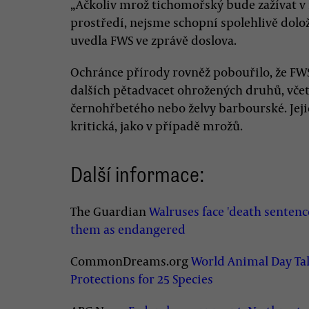
„Ačkoliv mrož tichomořský bude zažívat v 
prostředí, nejsme schopní spolehlivě dolož
uvedla FWS ve zprávě doslova.
Ochránce přírody rovněž pobouřilo, že FW
dalších pětadvacet ohrožených druhů, včet
černohřbetého nebo želvy barbourské. Jejic
kritická, jako v případě mrožů.
Další informace:
The Guardian
Walruses face 'death sentence
them as endangered
CommonDreams.org
World Animal Day Tak
Protections for 25 Species