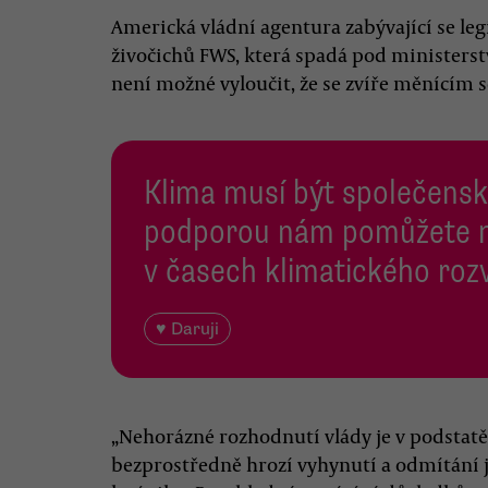
Americká vládní agentura zabývající se legi
živočichů FWS, která spadá pod ministerstv
není možné vyloučit, že se zvíře měnícím
Klima musí být společenská
podporou nám pomůžete n
v časech klimatického roz
♥ Daruji
„Nehorázné rozhodnutí vlády je v podstatě
bezprostředně hrozí vyhynutí a odmítání je