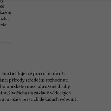
ce
okážou
ozba,
cela
 smrtící injekce pro celou mroží
ánci přírody středeční rozhodnutí
chomořského mezi ohrožené druhy.
ího živočicha na základě vědeckých
uhu mrože v příštích dekádách vyhynutí