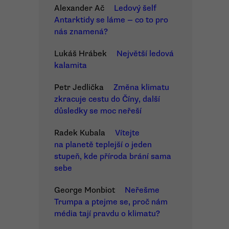
Alexander Ač
Ledový šelf
Antarktidy se láme — co to pro
nás znamená?
Lukáš Hrábek
Největší ledová
kalamita
Petr Jedlička
Změna klimatu
zkracuje cestu do Číny, další
důsledky se moc neřeší
Radek Kubala
Vítejte
na planetě teplejší o jeden
stupeň, kde příroda brání sama
sebe
George Monbiot
Neřešme
Trumpa a ptejme se, proč nám
média tají pravdu o klimatu?