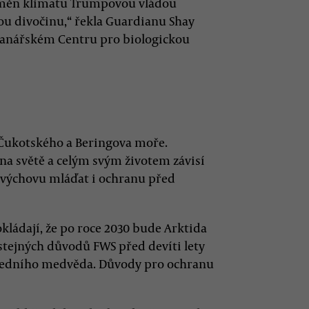
změn klimatu Trumpovou vládou
ckou divočinu,“ řekla Guardianu Shay
hranářském Centru pro biologickou
i Čukotského a Beringova moře.
 na světě a celým svým životem závisí
, výchovu mláďat i ochranu před
ládají, že po roce 2030 bude Arktida
 stejných důvodů FWS před devíti lety
 ledního medvěda. Důvody pro ochranu