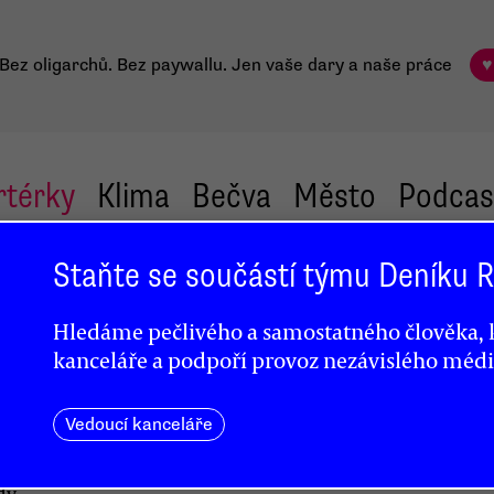
Bez oligarchů. Bez paywallu.
Jen vaše dary a naše práce
♥
rtérky
Klima
Bečva
Město
Podcas
Staňte se součástí týmu Deníku
Hledáme pečlivého a samostatného člověka, k
,
kanceláře a podpoří provoz nezávislého médi
Vedoucí kanceláře
dy