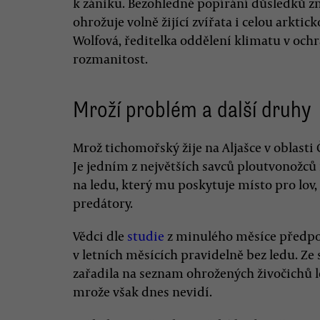
k zániku. Bezohledné popírání důsledků 
ohrožuje volně žijící zvířata i celou arkti
Wolfová, ředitelka oddělení klimatu v oc
rozmanitost.
Mroží problém a další druhy
Mrož tichomořský žije na Aljašce v oblast
Je jedním z největších savců ploutvonožců
na ledu, který mu poskytuje místo pro lov
predátory.
Vědci dle
studie
z minulého měsíce předpok
v letních měsících pravidelně bez ledu. Ze
zařadila na seznam ohrožených živočichů
mrože však dnes nevidí.