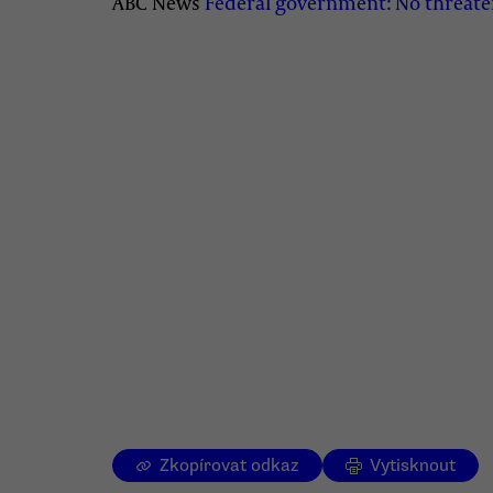
ABC News
Federal government: No threaten
Zkopírovat odkaz
Vytisknout