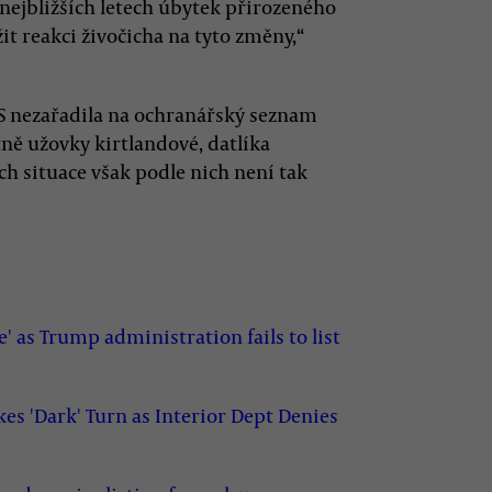
nejbližších letech úbytek přirozeného
it reakci živočicha na tyto změny,“
S nezařadila na ochranářský seznam
ně užovky kirtlandové, datlíka
h situace však podle nich není tak
' as Trump administration fails to list
es 'Dark' Turn as Interior Dept Denies