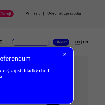
Přihlásit
|
Odebírat
zpravodaj
 Daruji
t
Hledat
CS
|
EN
×
 Referendum
terý zajistí hladký chod
a.