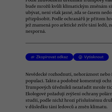
bude mrožů kvůli klimatickým změnám si
ubývat, není však jasné, zda se časem ned
přizpůsobit. Podle ochranářů je přitom hr
jež znamená pro arktické zvíře tání ledů, z
nesporná.
Zkopírovat odkaz
Vytisknout
Nevědecké rozhodnutí, nehoráznost nebo i
populaci. Takto a podobně komentují ochr
Trumpových úředníků nezařadit mrože ti
Ekologové požadují zvýšení ochrany polárn
studií, podle nichž hrozí příslušnému dr
v důsledku tání ledovců a změn klimatu.