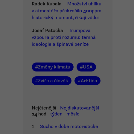
Radek Kubala
Množství uhlíku
v atmosféře překročilo 400ppm,
historický moment, říkají vědci
Josef Patočka
Trumpova
vzpoura proti rozumu: temná
ideologie a špinavé peníze
#
Změny klimatu
#
USA
#
Zvíře a člověk
#
Arktida
Nejčtenější
Nejdiskutovanější
24 hod
týden
měsíc
1.
Sucho v době motoristické