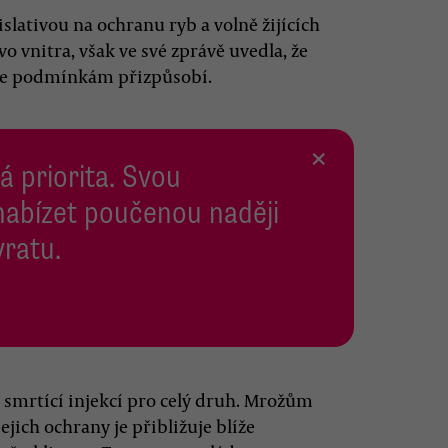
slativou na ochranu ryb a volně žijících
o vnitra, však ve své zprávě uvedla, že
 se podmínkám přizpůsobí.
×
 priorita. Svou
abízet poučenou naději
vratu.
 smrtící injekcí pro celý druh. Mrožům
jich ochrany je přibližuje blíže