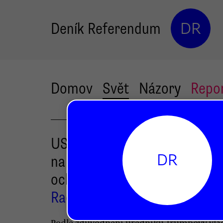
Deník Referendum
DR
Domov
Svět
Názory
Repo
USA odmítly zařadit mrože
DR
na seznam ohrožených druhů
ochránci běsní
Radek Kubala
Podle zdůvodnění úředníků Trumpovy vlá