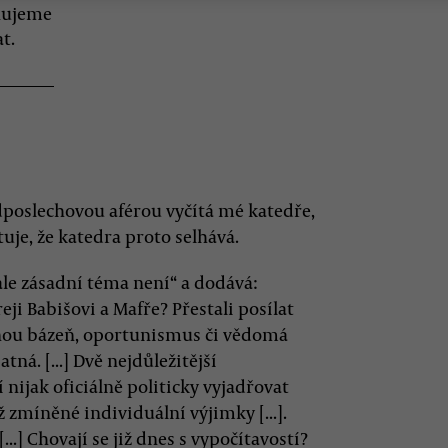
jňujeme
t.
odposlechovou aférou vyčítá mé katedře,
atuje, že katedra proto selhává.
 ale zásadní téma není“ a dodává:
ji Babišovi a Mafře? Přestali posílat
činou bázeň, oportunismus či vědomá
tná. [...] Dvě nejdůležitější
 nijak oficiálně politicky vyjadřovat
 zmíněné individuální výjimky [...].
[...] Chovají se již dnes s vypočítavostí?