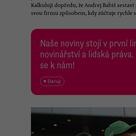
Kalkulují dopředu, že Andrej Babiš sestaví 
svou firmu způsobem, kdy zúčtuje rychle s
Naše noviny stojí v první l
novinářství a lidská práva.
se k nám!
♥ Daruji