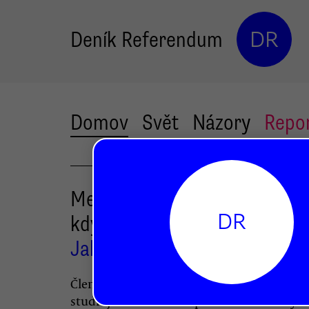
Deník Referendum
DR
Domov
Svět
Názory
Repo
Mediální katedry by selhávaly
DR
kdyby se k Babišovi vyjadřov
Jakub Macek
Člen brněnské katedry žurnalistiky a medi
studií Jakub Macek odpovídá na kritický