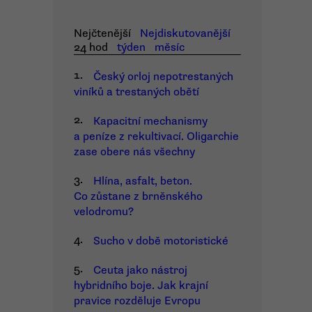
Nejčtenější
Nejdiskutovanější
24 hod
týden
měsíc
1.
Český orloj nepotrestaných
viníků a trestaných obětí
2.
Kapacitní mechanismy
a peníze z rekultivací. Oligarchie
zase obere nás všechny
3.
Hlína, asfalt, beton.
Co zůstane z brněnského
velodromu?
4.
Sucho v době motoristické
5.
Ceuta jako nástroj
hybridního boje. Jak krajní
pravice rozděluje Evropu