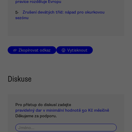
pravice rozděluje Evropu
5.
Zrušení devátých tříd: nápad pro okurkovou
sezónu
Zkopírovat odkaz
Vytisknout
Diskuse
Pro přístup do diskusí zadejte
pravidelný dar v minimální hodnotě 50 Kč měsíčně
Děkujeme za podporu.