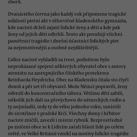
sborů.
Dvanáctého června jako každý rok připomene tragické
události pietní akt v tělocvičně kladenského gymnázia,
kde nacisté drželi zajaté lidické ženy a děti a kde pak
ženy od jejich dětí odtrhli. Tento akt považují všichni
pamětníci tragédie i dnešní účastníci lidických piet
za nejemotivnější a osobně nejdůležitější.
Lidice nacisté vyhladili za trest, podnětem bylo
neprokázané spojení některých obyvatel obce s autory
atentátu na zastupujícího říšského protektora
Reinharda Heydricha. Obec na Kladensku čítala sto čtyři
domů a pět set tři obyvatel. Muže Němci popravili, ženy
odvezli do koncentračního tábora. Většinu dětí zabili,
několik jich dali na převýchovu do německých rodin a
ty nejmladší, tedy ty do věku jednoho roku, umístili
do sirotčince v pražské Krči. Všechny domy i hřbitov
nacisté zničili, zavezli i místní rybník. Bezprostředně
po zničení obce se k Lidicím začali hlásit lidé po celém
světě, ve Velké Británii vznikl na motivy lidické tragédie