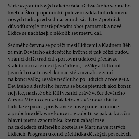
Série vzpomínkových akcí začala už dvacátého sedmého
května. Šlo o připomínku položení základního kamene
nových Lidic před sedmasedmdesáti lety. Z pietních
důvodů stojí v místě původní obce památník a nové
Lidice se nacházejí o několik set metrů dál.
Sedmého června se poběží mezi Lidicemi a Kladnem Běh
za mír. Devátého až desátého května si pak běžci budou
v rámci další tradiční sportovní události předávat
štafetu na trase mezi Javoříčkem, Ležáky a Lidicemi.
Javoříčko na Litovelsku nacisté srovnali se zemí
na konci války, Ležáky nedlouho po Lidicích v roce 1942.
Devátého a desátého června se bude pietních akcí konat
nejvíce, nacisté obklíčili vesnici právě večer devátého
června. V tento den se tak letos otevře nová sbírka
Lidické expozice, představí se nové pamětní mince
a proběhne děkovný koncert. V sobotu se pak uskuteční
hlavní pietní vzpomínka, kterou zahájí mše
na základech zničeného kostela sv. Martina ve starých
Lidicích. Program ukončí přehlídka dětských pěveckých