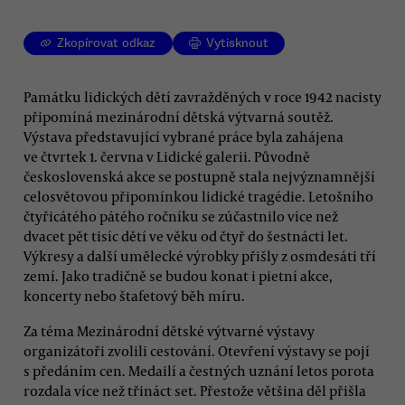
Zkopírovat odkaz
Vytisknout
Památku lidických dětí zavražděných v roce 1942 nacisty
připomíná mezinárodní dětská výtvarná soutěž.
Výstava představující vybrané práce byla zahájena
ve čtvrtek 1. června v Lidické galerii. Původně
československá akce se postupně stala nejvýznamnější
celosvětovou připomínkou lidické tragédie. Letošního
čtyřicátého pátého ročníku se zúčastnilo více než
dvacet pět tisíc dětí ve věku od čtyř do šestnácti let.
Výkresy a další umělecké výrobky přišly z osmdesáti tří
zemí. Jako tradičně se budou konat i pietní akce,
koncerty nebo štafetový běh míru.
Za téma Mezinárodní dětské výtvarné výstavy
organizátoři zvolili cestování. Otevření výstavy se pojí
s předáním cen. Medailí a čestných uznání letos porota
rozdala více než třináct set. Přestože většina děl přišla