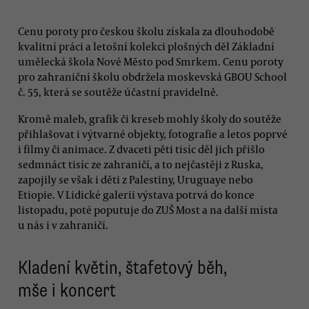
Cenu poroty pro českou školu získala za dlouhodobě
kvalitní práci a letošní kolekci plošných děl Základní
umělecká škola Nové Město pod Smrkem. Cenu poroty
pro zahraniční školu obdržela moskevská GBOU School
č. 55, která se soutěže účastní pravidelně.
Kromě maleb, grafik či kreseb mohly školy do soutěže
přihlašovat i výtvarné objekty, fotografie a letos poprvé
i filmy či animace. Z dvaceti pěti tisíc děl jich přišlo
sedmnáct tisíc ze zahraničí, a to nejčastěji z Ruska,
zapojily se však i děti z Palestiny, Uruguaye nebo
Etiopie. V Lidické galerii výstava potrvá do konce
listopadu, poté poputuje do ZUŠ Most a na další místa
u nás i v zahraničí.
Kladení květin, štafetový běh,
mše i koncert