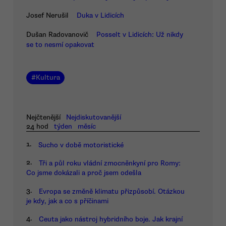
Josef Nerušil
Duka v Lidicích
Dušan Radovanovič
Posselt v Lidicích: Už nikdy
se to nesmí opakovat
#
Kultura
Nejčtenější
Nejdiskutovanější
24 hod
týden
měsíc
1.
Sucho v době motoristické
2.
Tři a půl roku vládní zmocněnkyní pro Romy:
Co jsme dokázali a proč jsem odešla
3.
Evropa se změně klimatu přizpůsobí. Otázkou
je kdy, jak a co s příčinami
4.
Ceuta jako nástroj hybridního boje. Jak krajní