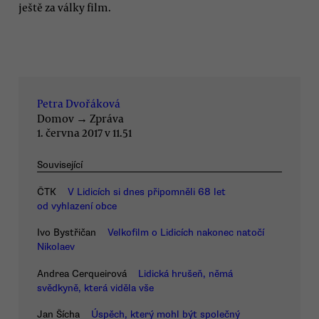
ještě za války film.
Petra Dvořáková
Domov
→
Zpráva
1. června 2017 v 11.51
Související
ČTK
V Lidicích si dnes připomněli 68 let
od vyhlazení obce
Ivo Bystřičan
Velkofilm o Lidicích nakonec natočí
Nikolaev
Andrea Cerqueirová
Lidická hrušeň, němá
svědkyně, která viděla vše
Jan Šícha
Úspěch, který mohl být společný