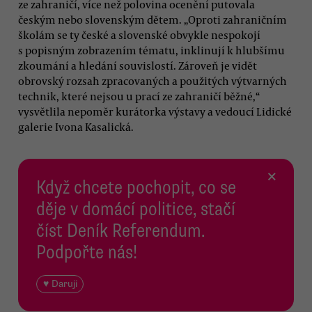
ze zahraničí, více než polovina ocenění putovala
českým nebo slovenským dětem. „Oproti zahraničním
školám se ty české a slovenské obvykle nespokojí
s popisným zobrazením tématu, inklinují k hlubšímu
zkoumání a hledání souvislostí. Zároveň je vidět
obrovský rozsah zpracovaných a použitých výtvarných
technik, které nejsou u prací ze zahraničí běžné,“
vysvětlila nepoměr kurátorka výstavy a vedoucí Lidické
galerie Ivona Kasalická.
×
Když chcete pochopit, co se
děje v domácí politice, stačí
číst Deník Referendum.
Podpořte nás!
♥ Daruji