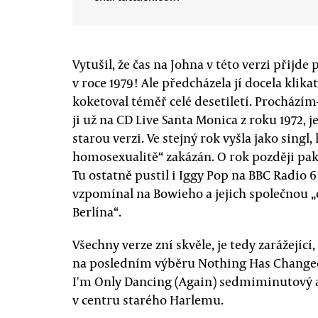
Vytušil, že čas na Johna v této verzi přijde 
v roce 1979! Ale předcházela jí docela klika
koketoval téměř celé desetiletí. Procházím
ji už na CD Live Santa Monica z roku 1972, 
starou verzi. Ve stejný rok vyšla jako singl,
homosexualitě“ zakázán. O rok později pak
Tu ostatně pustil i Iggy Pop na BBC Radio 
vzpomínal na Bowieho a jejich společnou
Berlína“.
Všechny verze zní skvěle, je tedy zarážející,
na posledním výběru Nothing Has Changed (
I'm Only Dancing (Again) sedmiminutový a 
v centru starého Harlemu.