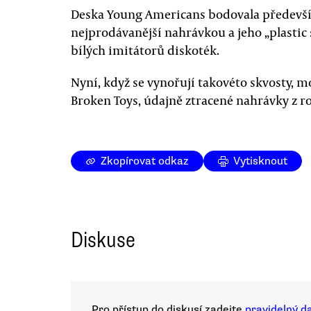
Deska Young Americans bodovala předevší
nejprodávanější nahrávkou a jeho „plastic s
bílých imitátorů diskoték.
Nyní, když se vynořují takovéto skvosty, 
Broken Toys, údajně ztracené nahrávky z r
Zkopírovat odkaz
Vytisknout
Diskuse
Pro přístup do diskusí zadejte
pravidelný d