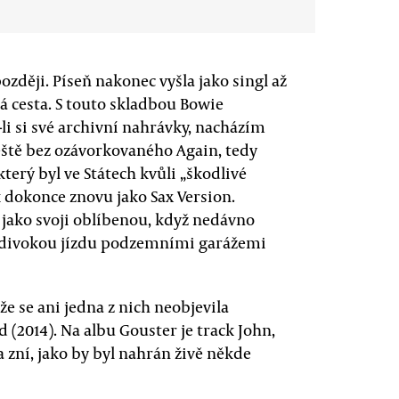
později. Píseň nakonec vyšla jako singl až
tá cesta. S touto skladbou Bowie
-li si své archivní nahrávky, nacházím
ještě bez ozávorkovaného Again, tedy
 který byl ve Státech kvůli „škodlivé
 dokonce znovu jako Sax Version.
6 jako svoji oblíbenou, když nedávno
 „divokou jízdu podzemními garážemi
 že se ani jedna z nich neobjevila
2014). Na albu Gouster je track John,
zní, jako by byl nahrán živě někde