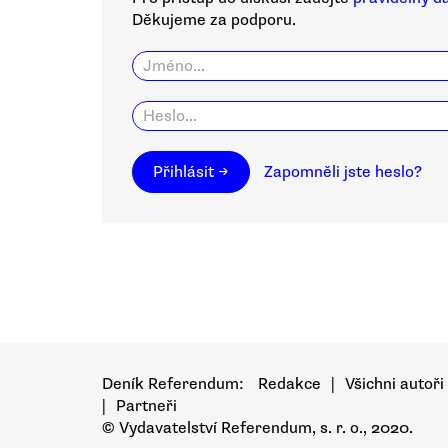
Děkujeme za podporu.
Přihlásit →
Zapomněli jste heslo?
Deník Referendum:
Redakce
|
Všichni autoři
|
Partneři
© Vydavatelství Referendum, s. r. o., 2020.