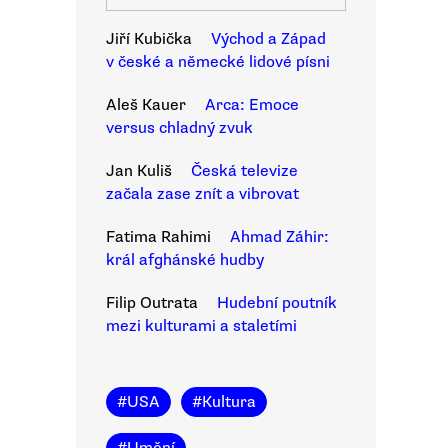
Jiří Kubička
Východ a Západ
v české a německé lidové písni
Aleš Kauer
Arca: Emoce
versus chladný zvuk
Jan Kuliš
Česká televize
začala zase znít a vibrovat
Fatima Rahimi
Ahmad Záhir:
král afghánské hudby
Filip Outrata
Hudební poutník
mezi kulturami a staletími
#
USA
#
Kultura