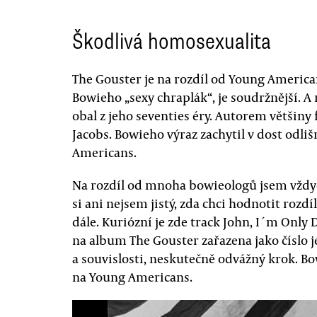
Škodlivá homosexualita
The Gouster je na rozdíl od Young America
Bowieho „sexy chraplák“, je soudržnější. 
obal z jeho seventies éry. Autorem většiny 
Jacobs. Bowieho výraz zachytil v dost odli
Americans.
Na rozdíl od mnoha bowieologů jsem vždy
si ani nejsem jistý, zda chci hodnotit rozdí
dále. Kuriózní je zde track John, I´m Only 
na album The Gouster zařazena jako číslo j
a souvislosti, neskutečně odvážný krok. Bo
na Young Americans.