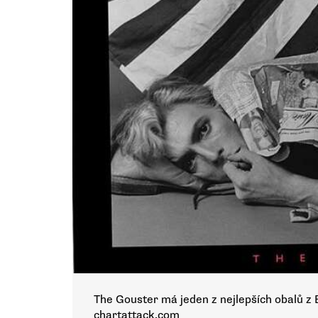
The Gouster má jeden z nejlepších obalů 
chartattack.com