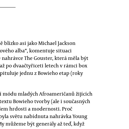
 blízko asi jako Michael Jackson
lového alba“, komentuje situaci
é nahrávce The Gouster, která měla být
až po dvaačtyřiceti letech v rámci box
pituluje jednu z Bowieho etap (roky
ící módu mladých Afroameričanů žijících
textu Bowieho tvorby (ale i současných
lem hrdosti a modernosti. Proč
í byla světu nabídnuta nahrávka Young
My můžeme být generály až teď, když