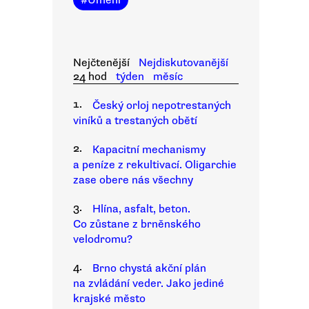
#
Umění
Nejčtenější
Nejdiskutovanější
24 hod
týden
měsíc
1.
Český orloj nepotrestaných
viníků a trestaných obětí
2.
Kapacitní mechanismy
a peníze z rekultivací. Oligarchie
zase obere nás všechny
3.
Hlína, asfalt, beton.
Co zůstane z brněnského
velodromu?
4.
Brno chystá akční plán
na zvládání veder. Jako jediné
krajské město