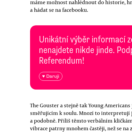
máme možnost nahlédnout do historie, hr
a hádat se na facebooku.
Unikátní výběr informací z
nenajdete nikde jinde. Pod
Referendum!
♥ Daruji
The Gouster a stejně tak Young America
směřujícím k soulu. Mnozí to interpretují
a podobně. Příliš těmto verbálním kličká
vibrace patrny mnohem častěji, než se na 