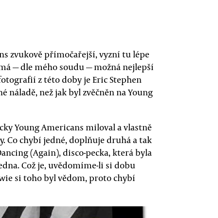
ns zvukově přímočařejší, vyzní tu lépe
A má — dle mého soudu — možná nejlepší
fotografií z této doby je Eric Stephen
šné náladě, než jak byl zvěčněn na Young
cky Young Americans miloval a vlastně
ly. Co chybí jedné, doplňuje druhá a tak
Dancing (Again), disco-pecka, která byla
edna. Což je, uvědomíme-li si dobu
wie si toho byl vědom, proto chybí