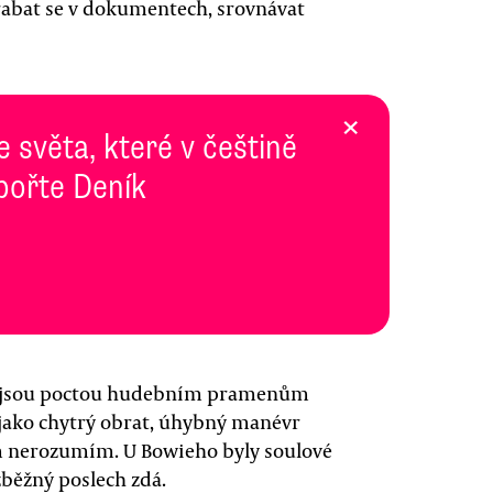
abat se v dokumentech, srovnávat
×
e světa, které v češtině
pořte Deník
ns jsou poctou hudebním pramenům
 jako chytrý obrat, úhybný manévr
m nerozumím. U Bowieho byly soulové
zběžný poslech zdá.