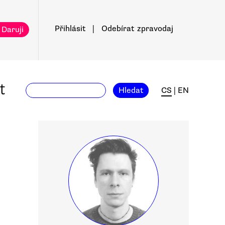
Přihlásit
|
Odebírat
zpravodaj
 Daruji
t
Hledat
CS
|
EN