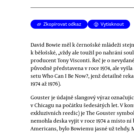
Zkopírovat odkaz
Vytisknout
David Bowie měl k černošské mládeži stejně
k bělošské, „vždy ale toužil po nahrání sou
producent Tony Visconti. Řeč je o nevydan
původně představena v roce 1974, ale vyšla 
setu Who Can I Be Now?, jenž detailně reka
1974 až 1976).
Gouster je údajně slangový výraz označuj
v Chicagu na počátku šedesátých let. V kon
exkluzivních reedic) je The Gouster symbo
nemohla deska vyjít v roce 1974 a místo n
Americans, bylo Bowiemu jasné už tehdy. 