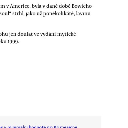
m v Americe, byla v dané době Bowieho
oul“ strhl, jako už poněkolikáté, lavinu
mohu jen doufat ve vydání mytické
oku 1999.
ar v minimální hodnotě 50 Kč měsíčně