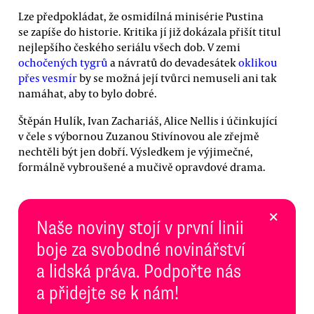
Lze předpokládat, že osmidílná minisérie Pustina
se zapíše do historie. Kritika jí již dokázala přišít titul
nejlepšího českého seriálu všech dob. V zemi
ochočených tygrů
a návratů do devadesátek
oklikou
přes vesmír
by se možná její tvůrci nemuseli ani tak
namáhat, aby to bylo dobré.
Štěpán Hulík, Ivan Zachariáš, Alice Nellis i účinkující
v čele s výbornou Zuzanou Stivínovou ale zřejmě
nechtěli být jen dobří. Výsledkem je výjimečné,
formálně vybroušené a mučivě opravdové drama.
×
Naše noviny stojí v první linii
boje za svobodné novinářství
a lidská práva. Podpořte nás
a přidejte se k nám!