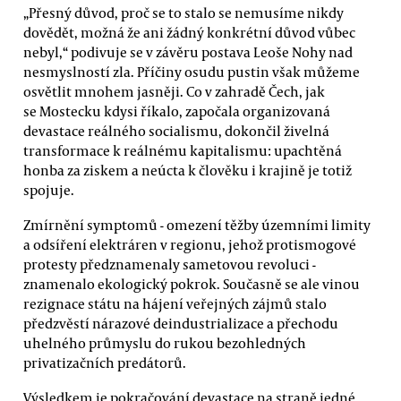
„Přesný důvod, proč se to stalo se nemusíme nikdy
dovědět, možná že ani žádný konkrétní důvod vůbec
nebyl,“ podivuje se v závěru postava Leoše Nohy nad
nesmyslností zla. Příčiny osudu pustin však můžeme
osvětlit mnohem jasněji. Co v zahradě Čech, jak
se Mostecku kdysi říkalo, započala organizovaná
devastace reálného socialismu, dokončil živelná
transformace k reálnému kapitalismu: upachtěná
honba za ziskem a neúcta k člověku i krajině je totiž
spojuje.
Zmírnění symptomů - omezení těžby územními limity
a odsíření elektráren v regionu, jehož protismogové
protesty předznamenaly sametovou revoluci -
znamenalo ekologický pokrok. Současně se ale vinou
rezignace státu na hájení veřejných zájmů stalo
předzvěstí nárazové deindustrializace a přechodu
uhelného průmyslu do rukou bezohledných
privatizačních predátorů.
Výsledkem je pokračování devastace na straně jedné