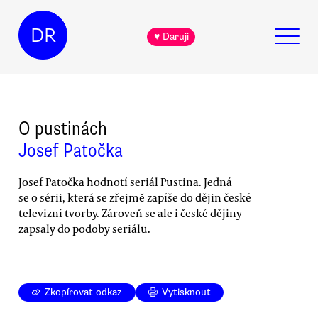
DR
♥ Daruji
O pustinách
Josef Patočka
Josef Patočka hodnotí seriál Pustina. Jedná
se o sérii, která se zřejmě zapíše do dějin české
televizní tvorby. Zároveň se ale i české dějiny
zapsaly do podoby seriálu.
Zkopírovat odkaz
Vytisknout