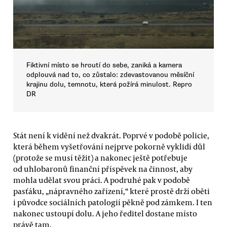
Fiktivní místo se hroutí do sebe, zaniká a kamera
odplouvá nad to, co zůstalo: zdevastovanou měsíční
krajinu dolu, temnotu, která požírá minulost. Repro
DR
Stát není k vidění než dvakrát. Poprvé v podobě policie,
která během vyšetřování nejprve pokorně vyklidí důl
(protože se musí těžit) a nakonec ještě potřebuje
od uhlobaronů finanční příspěvek na činnost, aby
mohla udělat svou práci. A podruhé pak v podobě
pasťáku, „nápravného zařízení,“ které prostě drží oběti
i původce sociálních patologií pěkně pod zámkem. I ten
nakonec ustoupí dolu. A jeho ředitel dostane místo
právě tam.