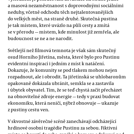
a masová nezaměstnanost s doprovodnými sociálními
neduhy, včetně odchodu těch nejtalentovanějších
do velkých měst, na straně druhé. Skutečná pustina
je tak místem, které uvázlo na půli cesty a zmítá
se v přerodu — místem, kde minulost již zemřela, ale
budoucnost se ne a ne narodit.
Světlejší než filmová temnota je však sám skutečný
osud Horního Jiřetína, města, které bylo pro Pustinu
evidentní inspirací i jedním z míst k natáčení.
Dokazuje, že komunity se pod tlakem mohou nejen
rozpadnout, ale i obrodit. Ta jiřetínská se uhlobaronům
opakovaně dokázala ubránit, semkla se a zastavila
i úbytek obyvatel. Tím, že se teď chystá začít přecházet
na obnovitelné zdroje energie — tedy v praxi budovat
ekonomiku, která neničí, nýbrž obnovuje — ukazuje
z pustiny cestu ven.
V skvostné závěrečné scéně zanechávají odcházející
hrdinové osobní tragédie Pustinu za sebou. Fiktivní