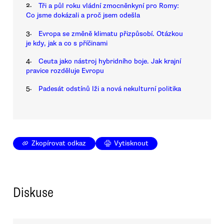
2.
Tři a půl roku vládní zmocněnkyní pro Romy:
Co jsme dokázali a proč jsem odešla
3.
Evropa se změně klimatu přizpůsobí. Otázkou
je kdy, jak a co s příčinami
4.
Ceuta jako nástroj hybridního boje. Jak krajní
pravice rozděluje Evropu
5.
Padesát odstínů lži a nová nekulturní politika
Zkopírovat odkaz
Vytisknout
Diskuse