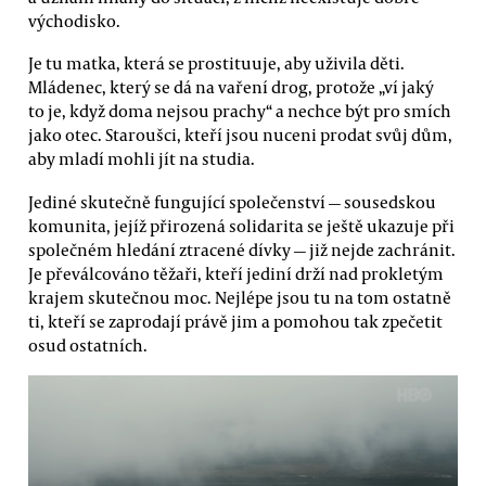
východisko.
Je tu matka, která se prostituuje, aby uživila děti.
Mládenec, který se dá na vaření drog, protože „ví jaký
to je, když doma nejsou prachy“ a nechce být pro smích
jako otec. Staroušci, kteří jsou nuceni prodat svůj dům,
aby mladí mohli jít na studia.
Jediné skutečně fungující společenství — sousedskou
komunita, jejíž přirozená solidarita se ještě ukazuje při
společném hledání ztracené dívky — již nejde zachránit.
Je převálcováno těžaři, kteří jediní drží nad prokletým
krajem skutečnou moc. Nejlépe jsou tu na tom ostatně
ti, kteří se zaprodají právě jim a pomohou tak zpečetit
osud ostatních.