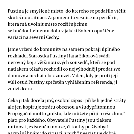
Pustina je smyšlené místo, do kterého se podařilo vtělit
skutečnou situaci. Zapomenutá vesnice na periférii,
která má uvolnit místo rozšiřujícímu
se hnědouhelnému dolu v jakési Bohem opuštěné
variaci na severní Čechy.
Jsme vrženi do komunity na samém pokraji úplného
rozkladu. Starostka Pustiny Hana Sikorová svádí
nerovný boj s většinou svých sousedů, kteří se pod
nátlakem těžařů rozhodli co nejvýhodněji prodat své
domovy a nechat obec zmizet. V den, kdy je proti její
vůli osud Pustiny zpečetěn vyhlášením referenda, jí
zmizí dcera.
Čeká ji tak docela jiný, osobní zápas - příběh jedné ztráty
ale jen kopíruje ztrátu obecnou a všudypřítomnou.
Propagační motto „místo, kde můžete přijít o všechno,“
platí pro každého. Obyvatelé Pustiny jsou tlakem
nutnosti, existenční nouze, či touhy po živobytí
a uznání hnány do situací, z nichž neexistuje dobré