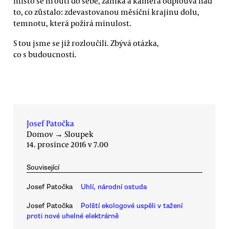
místo se hroutí do sebe, zaniká a kamera odplouvá nad
to, co zůstalo: zdevastovanou měsíční krajinu dolu,
temnotu, která požírá minulost.
S tou jsme se již rozloučili. Zbývá otázka,
co s budoucností.
Josef Patočka
Domov
→
Sloupek
14. prosince 2016 v 7.00
Související
Josef Patočka
Uhlí, národní ostuda
Josef Patočka
Polští ekologové uspěli v tažení
proti nové uhelné elektrárně