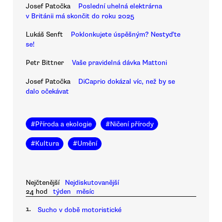
Josef Patočka
Poslední uhelná elektrárna
v Británii má skončit do roku 2025
Lukáš Senft
Poklonkujete úspěšným? Nestyďte
se!
Petr Bittner
Vaše pravidelná dávka Mattoni
Josef Patočka
DiCaprio dokázal víc, než by se
dalo očekávat
#
Příroda a ekologie
#
Ničení přírody
#
Kultura
#
Umění
Nejčtenější
Nejdiskutovanější
24 hod
týden
měsíc
1.
Sucho v době motoristické