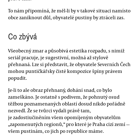
To nám připomíná, že měl-li by v takové situaci namísto
obce zaniknout důl, obyvatelé pustiny by ztráceli zas.
Co zbývá
Všeobecný zmar a působivá estetika rozpadu, s nimiž
seriál pracuje, je sugestivní, možná až stylově
přehnaná. Lze si představit, že obyvatele Severních Čech
mohou puntičkářsky čisté kompozice špíny právem
popudit.
Je-li to ale obraz přehnaný, dohání snad, co bylo
zameškáno. Je ostatně s podivem, že pohnutý osud
těžbou poznamenaných oblastí dosud nikdo pořádně
nezvedl. Že se tvůrci vydali právě tam,
je zadostiučiněním všem opomíjeným obyvatelům
„zapomenutých regionů,“ pro které je Praha cizí zemí —
všem pustinám, co jich po republice máme.