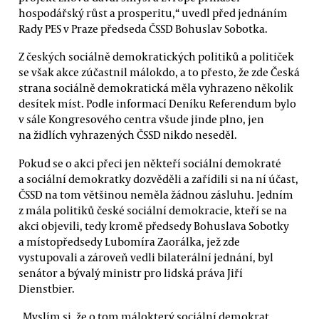
hospodářský růst a prosperitu,“ uvedl před jednáním
Rady PES v Praze předseda ČSSD Bohuslav Sobotka.
Z českých sociálně demokratických politiků a političek
se však akce zúčastnil málokdo, a to přesto, že zde Česká
strana sociálně demokratická měla vyhrazeno několik
desítek míst. Podle informací Deníku Referendum bylo
v sále Kongresového centra všude jinde plno, jen
na židlích vyhrazených ČSSD nikdo neseděl.
Pokud se o akci přeci jen někteří sociální demokraté
a sociální demokratky dozvěděli a zařídili si na ní účast,
ČSSD na tom většinou neměla žádnou zásluhu. Jedním
z mála politiků české sociální demokracie, kteří se na
akci objevili, tedy kromě předsedy Bohuslava Sobotky
a místopředsedy Lubomíra Zaorálka, jež zde
vystupovali a zároveň vedli bilaterální jednání, byl
senátor a bývalý ministr pro lidská práva Jiří
Dienstbier.
„Myslím si, že o tom málokterý sociální demokrat