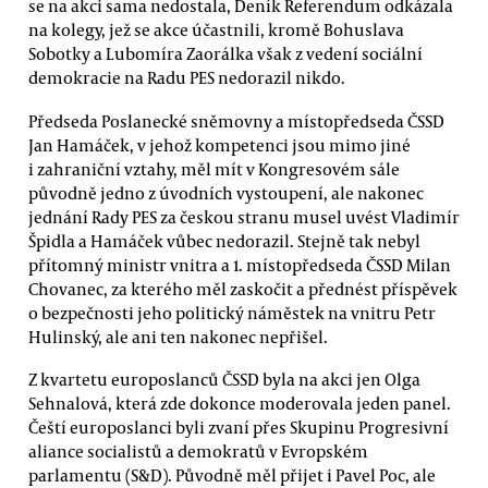
se na akci sama nedostala, Deník Referendum odkázala
na kolegy, jež se akce účastnili, kromě Bohuslava
Sobotky a Lubomíra Zaorálka však z vedení sociální
demokracie na Radu PES nedorazil nikdo.
Předseda Poslanecké sněmovny a místopředseda ČSSD
Jan Hamáček, v jehož kompetenci jsou mimo jiné
i zahraniční vztahy, měl mít v Kongresovém sále
původně jedno z úvodních vystoupení, ale nakonec
jednání Rady PES za českou stranu musel uvést Vladimír
Špidla a Hamáček vůbec nedorazil. Stejně tak nebyl
přítomný ministr vnitra a 1. místopředseda ČSSD Milan
Chovanec, za kterého měl zaskočit a přednést příspěvek
o bezpečnosti jeho politický náměstek na vnitru Petr
Hulinský, ale ani ten nakonec nepřišel.
Z kvartetu europoslanců ČSSD byla na akci jen Olga
Sehnalová, která zde dokonce moderovala jeden panel.
Čeští europoslanci byli zvaní přes Skupinu Progresivní
aliance socialistů a demokratů v Evropském
parlamentu (S&D). Původně měl přijet i Pavel Poc, ale