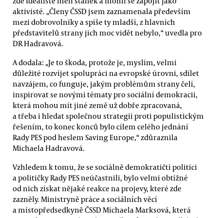
zde Idealisté měli stánek a mohli se zapojit jako
aktivisté. „Členy ČSSD jsem zaznamenala především
mezi dobrovolníky a spíše ty mladší, z hlavních
představitelů strany jich moc vidět nebylo,“ uvedla pro
DR Hadravová.
A dodala: „Je to škoda, protože je, myslím, velmi
důležité rozvíjet spolupráci na evropské úrovni, sdílet
navzájem, co funguje, jakým problémům strany čelí,
inspirovat se novými tématy pro sociální demokracii,
která mohou mít jiné země už dobře zpracovaná,
a třeba i hledat společnou strategii proti populistickým
řešením, to konec konců bylo cílem celého jednání
Rady PES pod heslem Saving Europe,“ zdůraznila
Michaela Hadravová.
Vzhledem k tomu, že se sociálně demokratičtí politici
a političky Rady PES neúčastnili, bylo velmi obtížné
od nich získat nějaké reakce na projevy, které zde
zazněly. Ministryně práce a sociálních věcí
a místopředsedkyně ČSSD Michaela Marksová, která