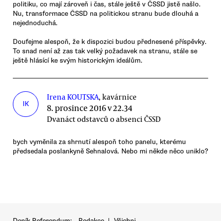
politiku, co mají zároveň i čas, stále ještě v ČSSD jistě našlo.
Nu, transformace ČSSD na politickou stranu bude dlouhá a
nejednoduchá.
Doufejme alespoň, že k dispozici budou přednesené příspěvky.
To snad není až zas tak velký požadavek na stranu, stále se
ještě hlásící ke svým historickým ideálům.
Irena KOUTSKA
, kavárnice
IK
8. prosince 2016 v 22.34
Dvanáct odstavců o absenci ČSSD
bych vyměnila za shrnutí alespoň toho panelu, kterému
předsedala poslankyně Sehnalová. Nebo mi někde něco uniklo?
Deník Referendum:
Redakce
|
Všichni