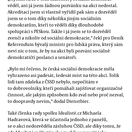
věděl, ani já jsem žádnou pozvánku na akci nedostal.
Akreditaci jsem si vlastně vyřídil pak sám a dozvěděl
jsem se o tom díky několika jiným sociálním
demokratům, kteří to věděli díky dlouhodobé
spolupráci s PESkou. Takže i já jsem se to dozvěděl
zvenčí a nikoliv od sociální demokracie,“ řekl pro Deník
Referendum bývalý ministr pro lidská práva, který sám
neví nic o tom, že by na akci byli pozváni sociálně
demokratičtí poslanci a senátoři.
„Bylo mi řečeno, že česká sociální demokracie měla
vyhrazeno asi padesát, šedesát míst na této akci. Tolik
lidí tam zdaleka z ČSSD nebylo, nepočítám v
to dobrovolníky, kteří pomáhali zajišťovat organizačně
činnost, ale jakým způsobem kdo zval nebo proč nezval,
to doopravdy nevím,“ dodal Dienstbier.
Také členka rady spolku Idealisté.cz Michaela
Hadravová, která se účastnila jednoho z panelů,
se o akci nedozvěděla zásluhou ČSSD, ale díky tomu, že