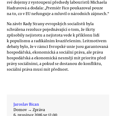
své dojemy z vystoupení předsedy labouristů Michaela
Hadravová a dodala: „Premiér Fico poukazoval pouze
na to, co v EU nefunguje a mluvil o národních zájmech.“
Na závěr Rady Strany evropských socialistů byla
schválena rezoluce pojednávající o tom, že škrty
způsobily nejistotu a nejistota vede k příklonu lidí
k populismu a radikálním kvaziřešením. Leitmotivem
debaty bylo, že v rámci Evropské unie jsou garantovaná
hospodářská, ekonomická a sociální práva, ale práva
hospodářská a ekonomická nesmějí mít prioritu před
právy sociálními, a pokud se dostanou do konfliktu,
sociální práva musí mít přednost.
Jaroslav Bican
Domov
→
Zpráva
6. prosince 2016 ve 12.00