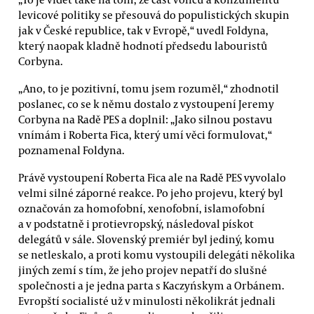
levicové politiky se přesouvá do populistických skupin
jak v České republice, tak v Evropě,“ uvedl Foldyna,
který naopak kladně hodnotí předsedu labouristů
Corbyna.
„Ano, to je pozitivní, tomu jsem rozuměl,“ zhodnotil
poslanec, co se k němu dostalo z vystoupení Jeremy
Corbyna na Radě PES a doplnil: „Jako silnou postavu
vnímám i Roberta Fica, který umí věci formulovat,“
poznamenal Foldyna.
Právě vystoupení Roberta Fica ale na Radě PES vyvolalo
velmi silné záporné reakce. Po jeho projevu, který byl
označován za homofobní, xenofobní, islamofobní
a v podstatně i protievropský, následoval pískot
delegátů v sále. Slovenský premiér byl jediný, komu
se netleskalo, a proti komu vystoupili delegáti několika
jiných zemí s tím, že jeho projev nepatří do slušné
společnosti a je jedna parta s Kaczyńskym a Orbánem.
Evropští socialisté už v minulosti několikrát jednali