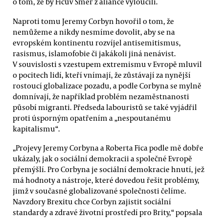
o tom, že by Ficův Smer z aliance vyloučili.
Naproti tomu Jeremy Corbyn hovořil o tom, že
nemůžeme a nikdy nesmíme dovolit, aby se na
evropském kontinentu rozvíjel antisemitismus,
rasismus, islamofobie či jakákoli jiná nenávist.
V souvislosti s vzestupem extremismu v Evropě mluvil
o pocitech lidí, kteří vnímají, že zůstávají za nynější
rostoucí globalizace pozadu, a podle Corbyna se mylně
domnívají, že například problém nezaměstnanosti
působí migranti. Předseda labouristů se také vyjádřil
proti úsporným opatřením a „nespoutanému
kapitalismu“.
„Projevy Jeremy Corbyna a Roberta Fica podle mě dobře
ukázaly, jak o sociální demokracii a společné Evropě
přemýšlí. Pro Corbyna je sociální demokracie hnutí, jež
má hodnoty a nástroje, které dovedou řešit problémy,
jimž v současné globalizované společnosti čelíme.
Navzdory Brexitu chce Corbyn zajistit sociální
standardy a zdravé životní prostředí pro Brity,“ popsala