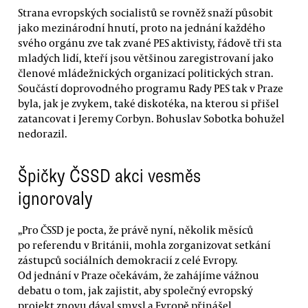
Strana evropských socialistů se rovněž snaží působit
jako mezinárodní hnutí, proto na jednání každého
svého orgánu zve tak zvané PES aktivisty, řádově tři sta
mladých lidí, kteří jsou většinou zaregistrovaní jako
členové mládežnických organizací politických stran.
Součástí doprovodného programu Rady PES tak v Praze
byla, jak je zvykem, také diskotéka, na kterou si přišel
zatancovat i Jeremy Corbyn. Bohuslav Sobotka bohužel
nedorazil.
Špičky ČSSD akci vesměs
ignorovaly
„Pro ČSSD je pocta, že právě nyní, několik měsíců
po referendu v Británii, mohla zorganizovat setkání
zástupců sociálních demokracií z celé Evropy.
Od jednání v Praze očekávám, že zahájíme vážnou
debatu o tom, jak zajistit, aby společný evropský
projekt znovu dával smysl a Evropě přinášel