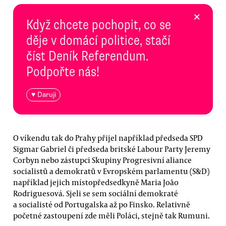
×
Když chcete pochopit, co se
děje v domácí politice, stačí
číst Deník Referendum.
Podpořte nás!
♥ Daruji
O víkendu tak do Prahy přijel například předseda SPD
Sigmar Gabriel či předseda britské Labour Party Jeremy
Corbyn nebo zástupci Skupiny Progresivní aliance
socialistů a demokratů v Evropském parlamentu (S&D)
například jejich místopředsedkyně Maria João
Rodriguesová. Sjeli se sem sociální demokraté
a socialisté od Portugalska až po Finsko. Relativně
početné zastoupení zde měli Poláci, stejně tak Rumuni.