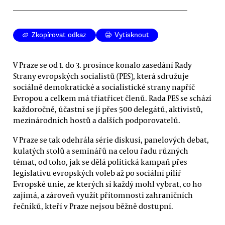
Zkopírovat odkaz
Vytisknout
V Praze se od 1. do 3. prosince konalo zasedání Rady
Strany evropských socialistů (PES), která sdružuje
sociálně demokratické a socialistické strany napříč
Evropou a celkem má třiatřicet členů. Rada PES se schází
každoročně, účastní se jí přes 500 delegátů, aktivistů,
mezinárodních hostů a dalších podporovatelů.
V Praze se tak odehrála série diskusí, panelových debat,
kulatých stolů a seminářů na celou řadu různých
témat, od toho, jak se dělá politická kampaň přes
legislativu evropských voleb až po sociální pilíř
Evropské unie, ze kterých si každý mohl vybrat, co ho
zajímá, a zároveň využít přítomnosti zahraničních
řečníků, kteří v Praze nejsou běžně dostupní.