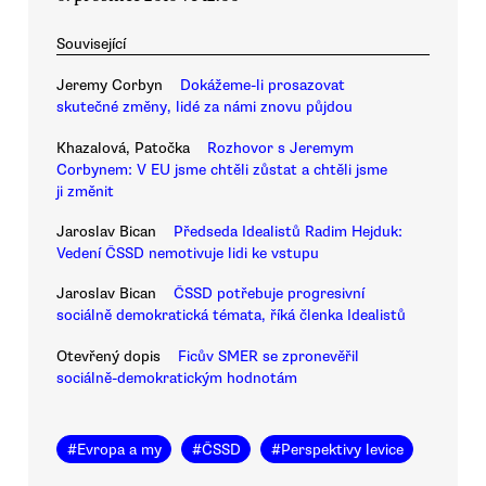
Související
Jeremy Corbyn
Dokážeme-li prosazovat
skutečné změny, lidé za námi znovu půjdou
Khazalová, Patočka
Rozhovor s Jeremym
Corbynem: V EU jsme chtěli zůstat a chtěli jsme
ji změnit
Jaroslav Bican
Předseda Idealistů Radim Hejduk:
Vedení ČSSD nemotivuje lidi ke vstupu
Jaroslav Bican
ČSSD potřebuje progresivní
sociálně demokratická témata, říká členka Idealistů
Otevřený dopis
Ficův SMER se zpronevěřil
sociálně-demokratickým hodnotám
#
Evropa a my
#
ČSSD
#
Perspektivy levice