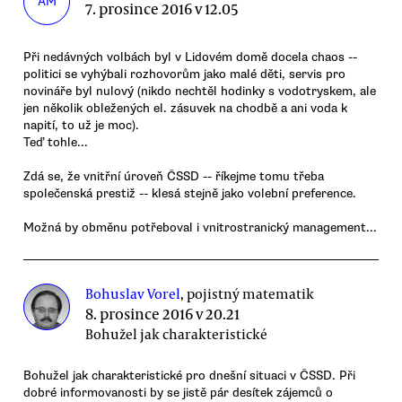
AM
7. prosince 2016 v 12.05
Při nedávných volbách byl v Lidovém domě docela chaos --
politici se vyhýbali rozhovorům jako malé děti, servis pro
novináře byl nulový (nikdo nechtěl hodinky s vodotryskem, ale
jen několik obležených el. zásuvek na chodbě a ani voda k
napití, to už je moc).
Teď tohle...
Zdá se, že vnitřní úroveň ČSSD -- říkejme tomu třeba
společenská prestiž -- klesá stejně jako volební preference.
Možná by obměnu potřeboval i vnitrostranický management...
Bohuslav Vorel
, pojistný matematik
8. prosince 2016 v 20.21
Bohužel jak charakteristické
Bohužel jak charakteristické pro dnešní situaci v ČSSD. Při
dobré informovanosti by se jistě pár desítek zájemců o