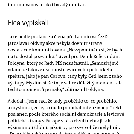
informovanost o akci bývalý ministr.
Fica vypískali
Také podle poslance a člena předsednictva ČSSD
Jaroslava Foldyny akce nebyla dovnitř strany
dostatečně komunikována. „Nevzpomínám si, že bych
na to dostal pozvánku,“ uvedl pro Deník Referendum
Foldyna, který se Rady PES nezúčastnil. „Samozřejmě
vítám, že takové osobnosti levicového politického
spektra, jako je pan Corbyn, tady byly. Četl jsem z toho
výstupy. Myslím si, že to je velice důležitý moment, ale
těchto momentů je málo,“ zdůraznil Foldyna.
A dodal: „Jsem rád, že tady proběhlo to, co proběhlo,
a myslím si, že by to mělo probíhat intenzivněji,“ řekl
poslanec, podle kterého sociální demokracie a levicové
politické strany v Evropě v této chvíli nehrají tak
významnou úlohu, jakou by pro své voliče měly hrát.
„To je vidět také na tom, že část voličů a konzumentů