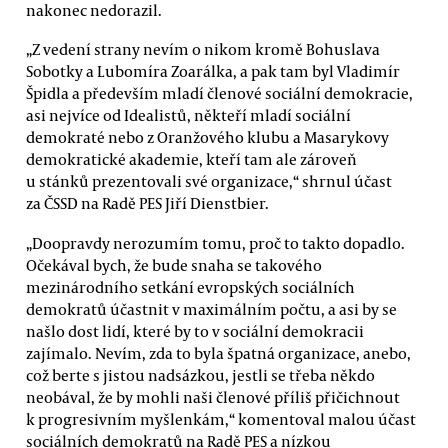
nakonec nedorazil.
„Z vedení strany nevím o nikom kromě Bohuslava
Sobotky a Lubomíra Zoarálka, a pak tam byl Vladimír
Špidla a především mladí členové sociální demokracie,
asi nejvíce od Idealistů, někteří mladí sociální
demokraté nebo z Oranžového klubu a Masarykovy
demokratické akademie, kteří tam ale zároveň
u stánků prezentovali své organizace,“ shrnul účast
za ČSSD na Radě PES Jiří Dienstbier.
„Doopravdy nerozumím tomu, proč to takto dopadlo.
Očekával bych, že bude snaha se takového
mezinárodního setkání evropských sociálních
demokratů účastnit v maximálním počtu, a asi by se
našlo dost lidí, které by to v sociální demokracii
zajímalo. Nevím, zda to byla špatná organizace, anebo,
což berte s jistou nadsázkou, jestli se třeba někdo
neobával, že by mohli naši členové příliš přičichnout
k progresivním myšlenkám,“ komentoval malou účast
sociálních demokratů na Radě PES a nízkou