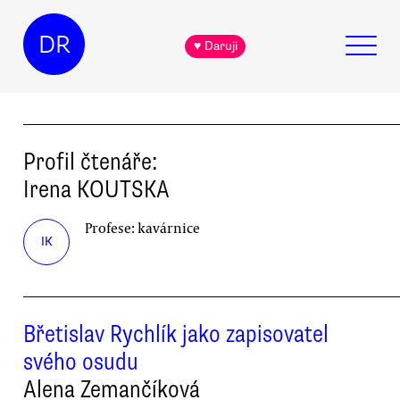
DR
♥ Daruji
Profil čtenáře:
Irena
KOUTSKA
Profese:
kavárnice
IK
Břetislav Rychlík jako zapisovatel
svého osudu
Alena Zemančíková