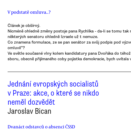
V podstatě omluva..?
Článek je obšírný.
Nicméně ohledně změny postoje pana Rychlíka - da-li se tomu tak 
některých senatoru ohledně Izraele už t nemuze.
Co znamena formulace, ze se pan senátor za svůj podpis pod výzv
omluvil”?
Ve světle současné vlny kolem kandidatury pana Dvořáka do tého
sboru, obecně přijímaného coby pojistka demokracie, bych uvítala v
Jednání evropských socialistů
v Praze: akce, o které se nikdo
neměl dozvědět
Jaroslav Bican
Dvanáct odstavců o absenci ČSSD