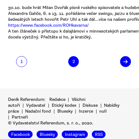
30.10. bude hrát Milan Dvořák písně ruského spisovatele a hudební
Alexandra Galiče, 6. a 13. 11. pořádáme večer swingu, jazzu a blues
šedesátých letech hovořit Petr Uhl a tak dál...více na našem profil
https://www.facebook.com/ROHkavarna/
A ten článeček o přístupu k dalajlámovi v minnesotských parlamen
docela výstižný. Přečtěte si ho, je kratičký.
→
1
2
Deník Referendum:
Redakce
|
Všichni
autoři
|
Vydavatel
|
Etický kodex
|
Diskuse
|
Nabídky
práce
|
Nadační fond
|
Bluesky
|
Inzerce
|
null
|
Partneři
© Vydavatelství Referendum, s. r. o., 2020.
Facebook
Bluesky
Instagram
RSS