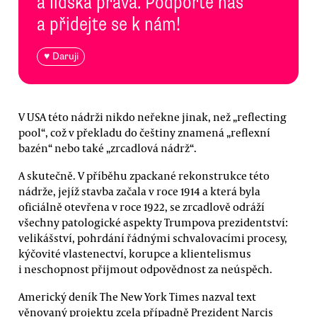
a lidská práva. Podpořte nás
a přidejte se k nám!
♥ Daruji
V USA této nádrži nikdo neřekne jinak, než „reflecting
pool“, což v překladu do češtiny znamená „reflexní
bazén“ nebo také „zrcadlová nádrž“.
A skutečně. V příběhu zpackané rekonstrukce této
nádrže, jejíž stavba začala v roce 1914 a která byla
oficiálně otevřena v roce 1922, se zrcadlově odráží
všechny patologické aspekty Trumpova prezidentství:
velikášství, pohrdání řádnými schvalovacími procesy,
kýčovité vlastenectví, korupce a klientelismus
i neschopnost přijmout odpovědnost za neúspěch.
Americký deník The New York Times nazval text
věnovaný projektu zcela případně Prezident Narcis