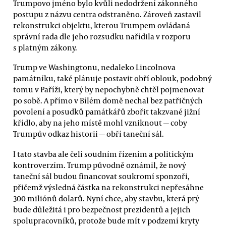
Trumpovo jméno bylo kvůli nedodržení zákonného
postupu z názvu centra odstraněno. Zároveň zastavil
rekonstrukci objektu, kterou Trumpem ovládaná
správní rada dle jeho rozsudku nařídila v rozporu
s platným zákony.
Trump ve Washingtonu, nedaleko Lincolnova
památníku, také plánuje postavit obří oblouk, podobný
tomu v Paříži, který by nepochybně chtěl pojmenovat
po sobě. A přímo v Bílém domě nechal bez patřičných
povolení a posudků památkářů zbořit takzvané jižní
křídlo, aby na jeho místě mohl vzniknout — coby
Trumpův odkaz historii — obří taneční sál.
I tato stavba ale čelí soudním řízením a politickým
kontroverzím. Trump původně oznámil, že nový
taneční sál budou financovat soukromí sponzoři,
přičemž výsledná částka na rekonstrukci nepřesáhne
300 miliónů dolarů. Nyní chce, aby stavbu, která prý
bude důležitá i pro bezpečnost prezidentů a jejich
spolupracovníků, protože bude mít v podzemí kryty