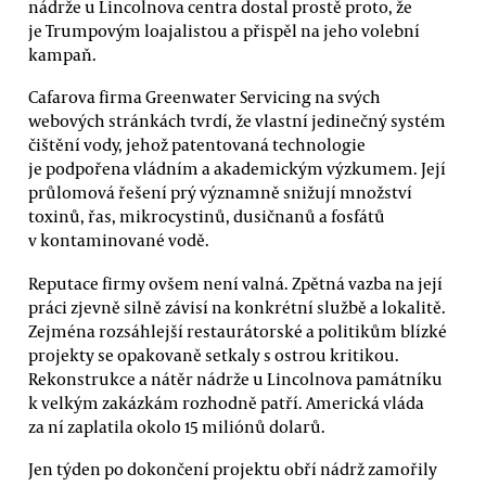
nádrže u Lincolnova centra dostal prostě proto, že
je Trumpovým loajalistou a přispěl na jeho volební
kampaň.
Cafarova firma Greenwater Servicing na svých
webových stránkách tvrdí, že vlastní jedinečný systém
čištění vody, jehož patentovaná technologie
je podpořena vládním a akademickým výzkumem. Její
průlomová řešení prý významně snižují množství
toxinů, řas, mikrocystinů, dusičnanů a fosfátů
v kontaminované vodě.
Reputace firmy ovšem není valná. Zpětná vazba na její
práci zjevně silně závisí na konkrétní službě a lokalitě.
Zejména rozsáhlejší restaurátorské a politikům blízké
projekty se opakovaně setkaly s ostrou kritikou.
Rekonstrukce a nátěr nádrže u Lincolnova památníku
k velkým zakázkám rozhodně patří. Americká vláda
za ní zaplatila okolo 15 miliónů dolarů.
Jen týden po dokončení projektu obří nádrž zamořily