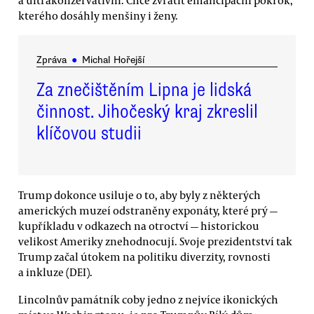
kterého dosáhly menšiny i ženy.
Zpráva
●
Michal Hořejší
Za znečištěním Lipna je lidská
činnost. Jihočeský kraj zkreslil
klíčovou studii
Trump dokonce usiluje o to, aby byly z některých
amerických muzeí odstraněny exponáty, které prý —
kupříkladu v odkazech na otroctví — historickou
velikost Ameriky znehodnocují. Svoje prezidentství tak
Trump začal útokem na politiku diverzity, rovnosti
a inkluze (DEI).
Lincolnův památník coby jedno z nejvíce ikonických