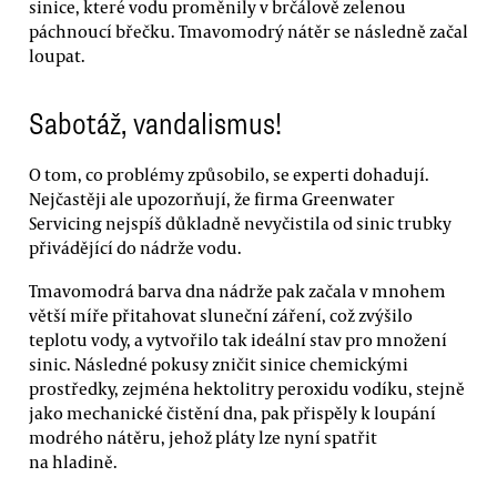
sinice, které vodu proměnily v brčálově zelenou
páchnoucí břečku. Tmavomodrý nátěr se následně začal
loupat.
Sabotáž, vandalismus!
O tom, co problémy způsobilo, se experti dohadují.
Nejčastěji ale upozorňují, že firma Greenwater
Servicing nejspíš důkladně nevyčistila od sinic trubky
přivádějící do nádrže vodu.
Tmavomodrá barva dna nádrže pak začala v mnohem
větší míře přitahovat sluneční záření, což zvýšilo
teplotu vody, a vytvořilo tak ideální stav pro množení
sinic. Následné pokusy zničit sinice chemickými
prostředky, zejména hektolitry peroxidu vodíku, stejně
jako mechanické čistění dna, pak přispěly k loupání
modrého nátěru, jehož pláty lze nyní spatřit
na hladině.