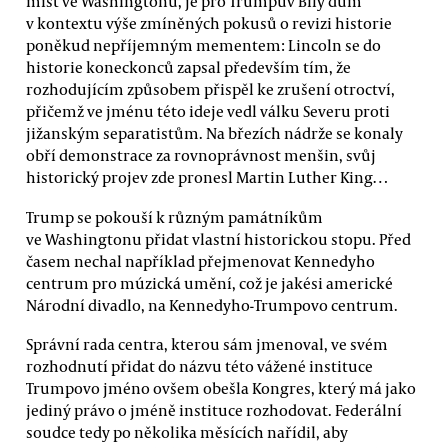
míst ve Washingtonu, je pro Trumpův Bílý dům
v kontextu výše zmíněných pokusů o revizi historie
poněkud nepříjemným mementem: Lincoln se do
historie koneckonců zapsal především tím, že
rozhodujícím způsobem přispěl ke zrušení otroctví,
přičemž ve jménu této ideje vedl válku Severu proti
jižanským separatistům. Na březích nádrže se konaly
obří demonstrace za rovnoprávnost menšin, svůj
historický projev zde pronesl Martin Luther King…
Trump se pokouší k různým památníkům
ve Washingtonu přidat vlastní historickou stopu. Před
časem nechal například přejmenovat Kennedyho
centrum pro múzická umění, což je jakési americké
Národní divadlo, na Kennedyho-Trumpovo centrum.
Správní rada centra, kterou sám jmenoval, ve svém
rozhodnutí přidat do názvu této vážené instituce
Trumpovo jméno ovšem obešla Kongres, který má jako
jediný právo o jméně instituce rozhodovat. Federální
soudce tedy po několika měsících nařídil, aby