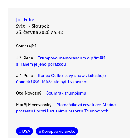
Jiří Pehe
Svět
→
Sloupek
26. června 2026 v 5.42
Související
Jiří Pehe
Trumpovo memorandum o příměří
s Íránem je jeho porážkou
Jiří Pehe
Konec Colbertovy show ztělesňuje
úpadek USA. Může ale být i vzpruhou
Oto Novotný
Soumrak trumpismu
Matěj Moravanský
Plameňáková revoluce: Albánci
protestují proti luxusnímu resortu Trumpových
#
USA
#
Korupce ve světě