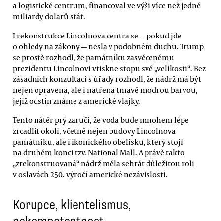
a logistické centrum, financoval ve výši více než jedné
miliardy dolarů stát.
I rekonstrukce Lincolnova centra se — pokud jde
o ohledy na zákony — nesla v podobném duchu. Trump
se prostě rozhodl, že památníku zasvěcenému
prezidentu Lincolnovi vtiskne stopu své „velikosti“. Bez
zásadních konzultací s úřady rozhodl, že nádrž má být
nejen opravena, ale i natřena tmavě modrou barvou,
jejíž odstín známe z americké vlajky.
Tento nátěr prý zaručí, že voda bude mnohem lépe
zrcadlit okolí, včetně nejen budovy Lincolnova
památníku, ale i ikonického obelisku, který stojí
na druhém konci tzv. National Mall. A právě takto
„zrekonstruovaná“ nádrž měla sehrát důležitou roli
v oslavách 250. výročí americké nezávislosti.
Korupce, klientelismus,
nekompetentnost