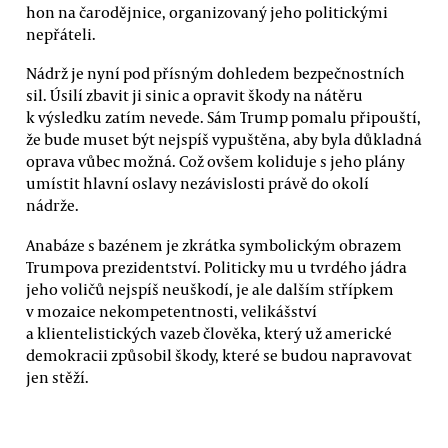
hon na čarodějnice, organizovaný jeho politickými
nepřáteli.
Nádrž je nyní pod přísným dohledem bezpečnostních
sil. Úsilí zbavit ji sinic a opravit škody na nátěru
k výsledku zatím nevede. Sám Trump pomalu připouští,
že bude muset být nejspíš vypuštěna, aby byla důkladná
oprava vůbec možná. Což ovšem koliduje s jeho plány
umístit hlavní oslavy nezávislosti právě do okolí
nádrže.
Anabáze s bazénem je zkrátka symbolickým obrazem
Trumpova prezidentství. Politicky mu u tvrdého jádra
jeho voličů nejspíš neuškodí, je ale dalším střípkem
v mozaice nekompetentnosti, velikášství
a klientelistických vazeb člověka, který už americké
demokracii způsobil škody, které se budou napravovat
jen stěží.