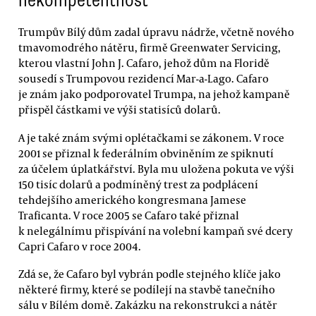
Trumpův Bílý dům zadal úpravu nádrže, včetně nového
tmavomodrého nátěru, firmě Greenwater Servicing,
kterou vlastní John J. Cafaro, jehož dům na Floridě
sousedí s Trumpovou rezidencí Mar-a-Lago. Cafaro
je znám jako podporovatel Trumpa, na jehož kampaně
přispěl částkami ve výši statisíců dolarů.
A je také znám svými oplétačkami se zákonem. V roce
2001 se přiznal k federálním obviněním ze spiknutí
za účelem úplatkářství. Byla mu uložena pokuta ve výši
150 tisíc dolarů a podmíněný trest za podplácení
tehdejšího amerického kongresmana Jamese
Traficanta. V roce 2005 se Cafaro také přiznal
k nelegálnímu přispívání na volební kampaň své dcery
Capri Cafaro v roce 2004.
Zdá se, že Cafaro byl vybrán podle stejného klíče jako
některé firmy, které se podílejí na stavbě tanečního
sálu v Bílém domě. Zakázku na rekonstrukci a nátěr