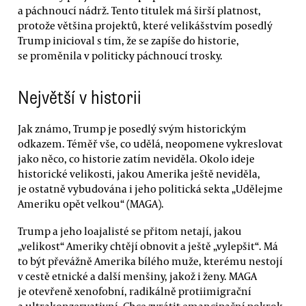
a páchnoucí nádrž. Tento titulek má širší platnost,
protože většina projektů, které velikášstvím posedlý
Trump inicioval s tím, že se zapíše do historie,
se proměnila v politicky páchnoucí trosky.
Největší v historii
Jak známo, Trump je posedlý svým historickým
odkazem. Téměř vše, co udělá, neopomene vykreslovat
jako něco, co historie zatím neviděla. Okolo ideje
historické velikosti, jakou Amerika ještě neviděla,
je ostatně vybudována i jeho politická sekta „Udělejme
Ameriku opět velkou“ (MAGA).
Trump a jeho loajalisté se přitom netají, jakou
„velikost“ Ameriky chtějí obnovit a ještě „vylepšit“. Má
to být převážně Amerika bílého muže, kterému nestojí
v cestě etnické a další menšiny, jakož i ženy. MAGA
je otevřeně xenofobní, radikálně protiimigrační
a ultrakonzervativní. Chce zvrátit emancipační pokrok,