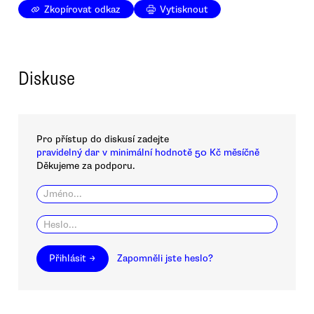
Zkopírovat odkaz
Vytisknout
Diskuse
Pro přístup do diskusí zadejte
pravidelný dar v minimální hodnotě 50 Kč měsíčně
Děkujeme za podporu.
Přihlásit →
Zapomněli jste heslo?