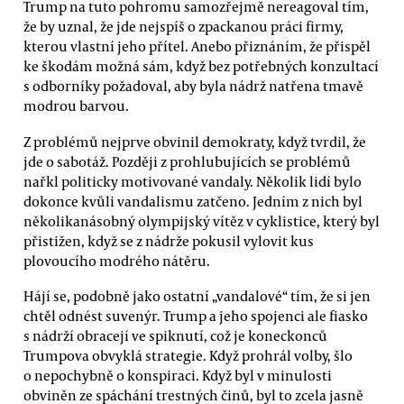
Trump na tuto pohromu samozřejmě nereagoval tím,
že by uznal, že jde nejspíš o zpackanou práci firmy,
kterou vlastní jeho přítel. Anebo přiznáním, že přispěl
ke škodám možná sám, když bez potřebných konzultací
s odborníky požadoval, aby byla nádrž natřena tmavě
modrou barvou.
Z problémů nejprve obvinil demokraty, když tvrdil, že
jde o sabotáž. Později z prohlubujících se problémů
nařkl politicky motivované vandaly. Několik lidí bylo
dokonce kvůli vandalismu zatčeno. Jedním z nich byl
několikanásobný olympijský vítěz v cyklistice, který byl
přistižen, když se z nádrže pokusil vylovit kus
plovoucího modrého nátěru.
Hájí se, podobně jako ostatní „vandalové“ tím, že si jen
chtěl odnést suvenýr. Trump a jeho spojenci ale fiasko
s nádrží obracejí ve spiknutí, což je koneckonců
Trumpova obvyklá strategie. Když prohrál volby, šlo
o nepochybně o konspiraci. Když byl v minulosti
obviněn ze spáchání trestných činů, byl to zcela jasně