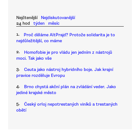
Nejčtenější
Nejdiskutovanější
24 hod
týden
měsíc
1.
Proč děláme AltPrajd? Protože solidarita je to
nejdůležitější, co máme
2.
Homofobie je pro vládu jen jedním z nástrojů
moci. Tak jako vše
3.
Ceuta jako nástroj hybridního boje. Jak krajní
pravice rozděluje Evropu
4.
Brno chystá akční plán na zvládání veder. Jako
jediné krajské město
5.
Český orloj nepotrestaných viníků a trestaných
obětí