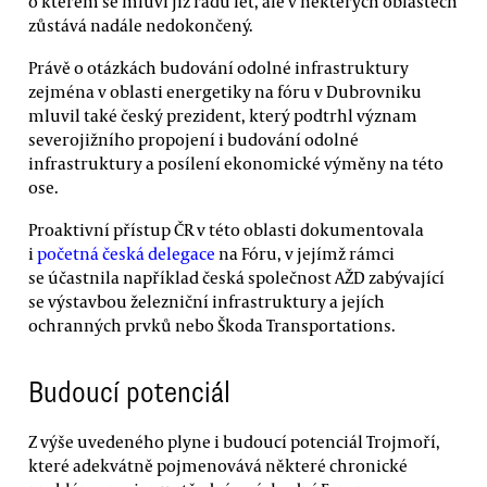
o kterém se mluví již řadu let, ale v některých oblastech
zůstává nadále nedokončený.
Právě o otázkách budování odolné infrastruktury
zejména v oblasti energetiky na fóru v Dubrovniku
mluvil také český prezident, který podtrhl význam
severojižního propojení i budování odolné
infrastruktury a posílení ekonomické výměny na této
ose.
Proaktivní přístup ČR v této oblasti dokumentovala
i
početná česká delegace
na Fóru, v jejímž rámci
se účastnila například česká společnost AŽD zabývající
se výstavbou železniční infrastruktury a jejích
ochranných prvků nebo Škoda Transportations.
Budoucí potenciál
Z výše uvedeného plyne i budoucí potenciál Trojmoří,
které adekvátně pojmenovává některé chronické