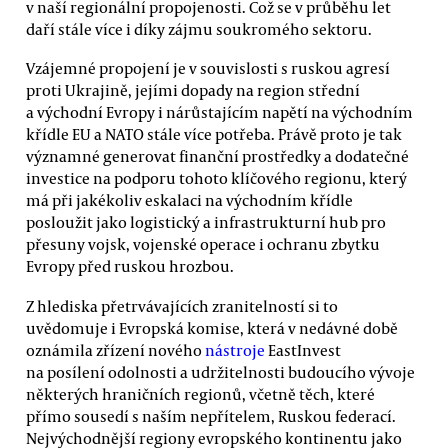
v naší regionální propojenosti. Což se v průběhu let
daří stále více i díky zájmu soukromého sektoru.
Vzájemné propojení je v souvislosti s ruskou agresí
proti Ukrajině, jejími dopady na region střední
a východní Evropy i nárůstajícím napětí na východním
křídle EU a NATO stále více potřeba. Právě proto je tak
významné generovat finanční prostředky a dodatečné
investice na podporu tohoto klíčového regionu, který
má při jakékoliv eskalaci na východním křídle
posloužit jako logistický a infrastrukturní hub pro
přesuny vojsk, vojenské operace i ochranu zbytku
Evropy před ruskou hrozbou.
Z hlediska přetrvávajících zranitelností si to
uvědomuje i Evropská komise, která v nedávné době
oznámila zřízení nového
nástroje
EastInvest
na posílení odolnosti a udržitelnosti budoucího vývoje
některých hraničních regionů, včetně těch, které
přímo sousedí s naším nepřítelem, Ruskou federací.
Nejvýchodnější regiony evropského kontinentu jako