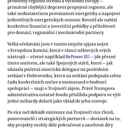
problémy regionu střední a východní Evropy —
primárně chybějící dopravní propojení regionu, ale
také nedostatečnou provázanost energetiky a napojení
jednotlivých energetických soustav. Rovněž ale nabízí
konkrétní finanční a investiční pobídky a příležitosti
pro domácí, regionální i mezinárodní partnery.
Velká očekávání jsou v tomto smyslu spjata nejen
s Evropskou komisí, která v rámci některých svých
nástrojů — včetně například
RePower EU
— jde přesně
tímto směrem, ale také Spojených států, které — jak
ukázala početná americká delegace na posledním
setkání v Dubrovniku, která na setkání podepsala celou
řadu konkrétních smluv a memorand o budoucí
spolupráci — mají o Trojmoří zájem. Právě Trumpova
administrativa ostatně fondu přislíbila podporu ve výši
jedné miliardy dolarů jako vklad do jeho rozvoje.
Po více než dekádě existence má Trojmoří více členů,
pozorovatelů i strategických partnerů — dostatek na to,
aby projekty mohly dále pokračovat a zacelovat díry