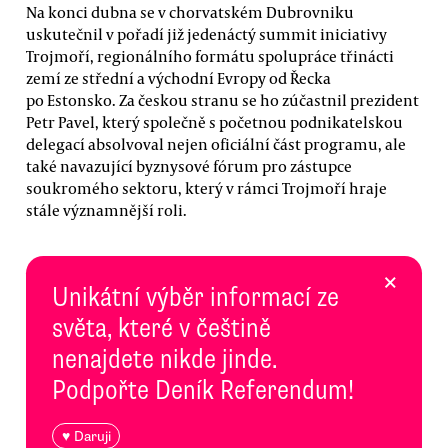
Na konci dubna se v chorvatském Dubrovniku
uskutečnil v pořadí již jedenáctý summit iniciativy
Trojmoří, regionálního formátu spolupráce třinácti
zemí ze střední a východní Evropy od Řecka
po Estonsko. Za českou stranu se ho zúčastnil prezident
Petr Pavel, který společně s početnou podnikatelskou
delegací absolvoval nejen oficiální část programu, ale
také navazující byznysové fórum pro zástupce
soukromého sektoru, který v rámci Trojmoří hraje
stále významnější roli.
×
Unikátní výběr informací ze
světa, které v češtině
nenajdete nikde jinde.
Podpořte Deník Referendum!
♥ Daruji