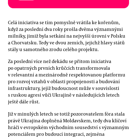
Celá iniciativa se tím pomyslně vrátila ke kořenům,
když za poslední dva roky prošla dvěma významnými
milníky, jimiž byla setkání na nejvyšší úrovni v Polsku
a Chorvatsku. Tedy ve dvou zemích, jejichž hlavy států
stály u samotného zrodu celého projektu.
Za poslední více než dekádu se přitom iniciativa
po opatrných prvních krůčcích transformovala
v relevantní a mezinárodně respektovanou platformu
pro rozvoj vztahů v oblasti propojenosti a budování
infrastruktury, jejíž budoucnost může v souvislosti
s ruskou agresí vůči Ukrajině v následujících letech
ještě dále růst.
Již v minulých letech se totiž pozorovatelem fóra stala
právě Ukrajina doplněná Moldavskem, tedy dva klíčoví
hráči v evropském východním sousedství s významným
potenciálem pro budoucí integraci, zejména