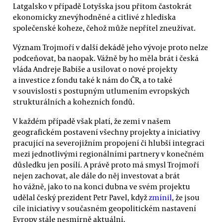
Latgalsko v případě Lotyšska jsou přitom častokrát
ekonomicky znevýhodněné a citlivé z hlediska
společenské koheze, čehož může nepřítel zneužívat.
Význam Trojmoří v další dekádě jeho vývoje proto nelze
podceňovat, ba naopak. Vážně by ho měla brát i česká
vláda Andreje Babiše a usilovat o nové projekty
a investice z fondu také k nám do ČR, a to také
v souvislosti s postupným utlumením evropských
strukturálních a kohezních fondů.
V každém případě však platí, že zemi v našem
geografickém postavení všechny projekty a iniciativy
pracující na severojižním propojení či hlubší integraci
mezi jednotlivými regionálními partnery v konečném
důsledku jen posílí. A právě proto má smysl Trojmoří
nejen zachovat, ale dále do něj investovat a brát
ho vážně, jako to na konci dubna ve svém projektu
udělal český prezident Petr Pavel, když
zmínil
, že jsou
cíle iniciativy v současném geopolitickém nastavení
Evropy stále nesmírně aktuální.