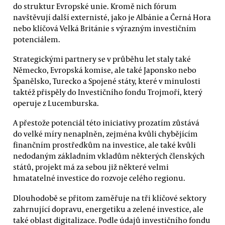
do struktur Evropské unie. Kromě nich fórum
navštěvují další externisté, jako je Albánie a Černá Hora
nebo klíčová Velká Británie s výrazným investičním
potenciálem.
Strategickými partnery se v průběhu let staly také
Německo, Evropská komise, ale také Japonsko nebo
Španělsko, Turecko a Spojené státy, které v minulosti
taktéž přispěly do Investičního fondu Trojmoří, který
operuje z Lucemburska.
A přestože potenciál této iniciativy prozatím zůstává
do velké míry nenaplněn, zejména kvůli chybějícím
finančním prostředkům na investice, ale také kvůli
nedodaným základním vkladům některých členských
států, projekt má za sebou již některé velmi
hmatatelné investice do rozvoje celého regionu.
Dlouhodobě se přitom zaměřuje na tři klíčové sektory
zahrnující dopravu, energetiku a zelené investice, ale
také oblast digitalizace. Podle údajů investičního fondu