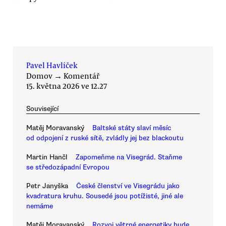
Pavel Havlíček
Domov
→
Komentář
15. května 2026 ve 12.27
Související
Matěj Moravanský
Baltské státy slaví měsíc
od odpojení z ruské sítě, zvládly jej bez blackoutu
Martin Hančl
Zapomeňme na Visegrád. Staňme
se středozápadní Evropou
Petr Janyška
České členství ve Visegrádu jako
kvadratura kruhu. Sousedé jsou potížisté, jiné ale
nemáme
Matěj Moravanský
Rozvoj větrné energetiky bude