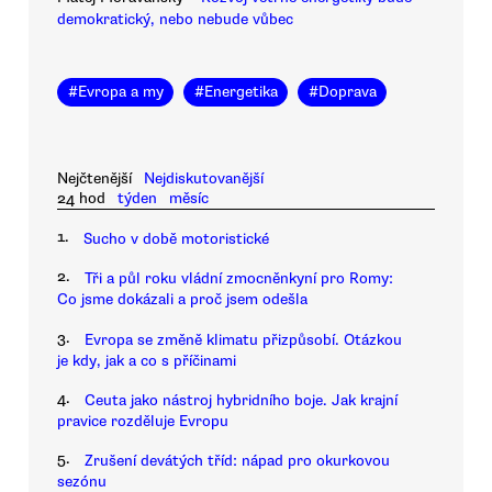
demokratický, nebo nebude vůbec
#
Evropa a my
#
Energetika
#
Doprava
Nejčtenější
Nejdiskutovanější
24 hod
týden
měsíc
1.
Sucho v době motoristické
2.
Tři a půl roku vládní zmocněnkyní pro Romy:
Co jsme dokázali a proč jsem odešla
3.
Evropa se změně klimatu přizpůsobí. Otázkou
je kdy, jak a co s příčinami
4.
Ceuta jako nástroj hybridního boje. Jak krajní
pravice rozděluje Evropu
5.
Zrušení devátých tříd: nápad pro okurkovou
sezónu