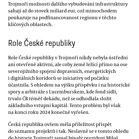
Trojmoří možnosti dalšího vybudování infrastruktury
sahají až do stovek miliard eur, což mimochodem
poukazuje na podfinancovanost regionu v těchto
klíčových oblastech.
Role České republiky
Role České republiky v Trojmoří nikdy nebyla ústřední
ani otevřeně aktivní, ale coby země ležící přímo na ose
severojižního spojení dopravních, energetických
i digitálních koridorů se iniciativy od počátku
účastnila. S ohledem na výšku příspěvku i na historické
spory a arbitráže s Lucemburskem, kde fond sídlí,
trvalo ČR téměř dekádu, než se odhodlala složit
základního vstupní kapitál. Tento problém byl však
na konci roku 2024 konečně vyřešen.
Česká republika ovšem měla příležitost přispět
do seznamu projektů i tak. Neslavně se v tomto ohledu
do historie Trojmoří zapsal bývalý prezident Miloš