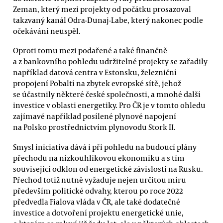
Zeman, který mezi projekty od počátku prosazoval
takzvaný kanál Odra-Dunaj-Labe, který nakonec podle
očekávání neuspěl.
Oproti tomu mezi podařené a také finančně
a z bankovního pohledu udržitelné projekty se zařadily
například datová centra v Estonsku, železniční
propojení Pobaltí na zbytek evropské sítě, jehož
se účastnily některé české společnosti, a mnohé další
investice v oblasti energetiky. Pro ČR je v tomto ohledu
zajímavé například posílené plynové napojení
na Polsko prostřednictvím plynovodu Stork II.
Smysl iniciativa dává i při pohledu na budoucí plány
přechodu na nízkouhlíkovou ekonomiku a s tím
související odklon od energetické závislosti na Rusku.
Přechod totiž nutně vyžaduje nejen určitou míru
především politické odvahy, kterou po roce 2022
předvedla Fialova vláda v ČR, ale také dodatečné
investice a dotvoření projektu energetické unie,