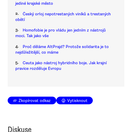
jediné krajské město
2.
Český orloj nepotrestaných viníků a trestaných
obětí
3.
Homofobie je pro vládu jen jedním z nástrojů
moci. Tak jako vše
4.
Proč děláme AltPrajd? Protože solidarita je to
nejdůležitější, co máme
5.
Ceuta jako nástroj hybridního boje. Jak krajní
pravice rozděluje Evropu
Zkopírovat odkaz
Vytisknout
Diskuse