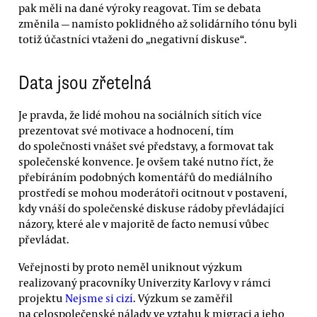
pak měli na dané výroky reagovat. Tím se debata
změnila — namísto poklidného až solidárního tónu byli
totiž účastníci vtaženi do „negativní diskuse“.
Data jsou zřetelná
Je pravda, že lidé mohou na sociálních sítích více
prezentovat své motivace a hodnocení, tím
do společnosti vnášet své představy, a formovat tak
společenské konvence. Je ovšem také nutno říct, že
přebíráním podobných komentářů do mediálního
prostředí se mohou moderátoři ocitnout v postavení,
kdy vnáší do společenské diskuse rádoby převládající
názory, které ale v majoritě de facto nemusí vůbec
převládat.
Veřejnosti by proto neměl uniknout výzkum
realizovaný pracovníky Univerzity Karlovy v rámci
projektu
Nejsme si cizí
. Výzkum se zaměřil
na celospolečenské nálady ve vztahu k migraci a jeho