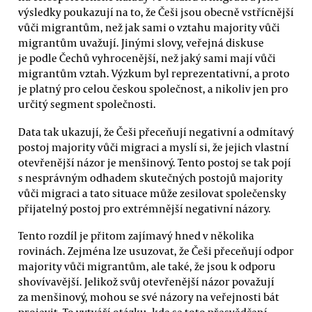
výsledky poukazují na to, že Češi jsou obecně vstřícnější
vůči migrantům, než jak sami o vztahu majority vůči
migrantům uvažují. Jinými slovy, veřejná diskuse
je podle Čechů vyhrocenější, než jaký sami mají vůči
migrantům vztah. Výzkum byl reprezentativní, a proto
je platný pro celou českou společnost, a nikoliv jen pro
určitý segment společnosti.
Data tak ukazují, že Češi přeceňují negativní a odmítavý
postoj majority vůči migraci a myslí si, že jejich vlastní
otevřenější názor je menšinový. Tento postoj se tak pojí
s nesprávným odhadem skutečných postojů majority
vůči migraci a tato situace může zesilovat společensky
přijatelný postoj pro extrémnější negativní názory.
Tento rozdíl je přitom zajímavý hned v několika
rovinách. Zejména lze usuzovat, že Češi přeceňují odpor
majority vůči migrantům, ale také, že jsou k odporu
shovívavější. Jelikož svůj otevřenější názor považují
za menšinový, mohou se své názory na veřejnosti bát
projevit. To vytváří otázku, kde se toto přesvědčení