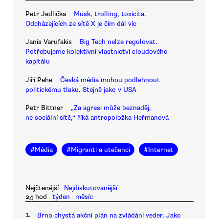
Petr Jedlička
Musk, trolling, toxicita.
Odcházejících ze sítě X je čím dál víc
Janis Varufakis
Big Tech nelze regulovat.
Potřebujeme kolektivní vlastnictví cloudového
kapitálu
Jiří Pehe
Česká média mohou podlehnout
politickému tlaku. Stejně jako v USA
Petr Bittner
„Za agresi může beznaděj,
ne sociální sítě,“ říká antropoložka Heřmanová
#
Média
#
Migranti a utečenci
#
Internet
Nejčtenější
Nejdiskutovanější
24 hod
týden
měsíc
1.
Brno chystá akční plán na zvládání veder. Jako