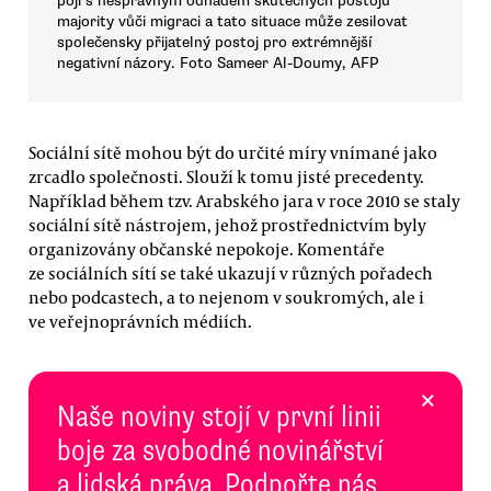
pojí s nesprávným odhadem skutečných postojů
majority vůči migraci a tato situace může zesilovat
společensky přijatelný postoj pro extrémnější
negativní názory. Foto Sameer Al-Doumy, AFP
Sociální sítě mohou být do určité míry vnímané jako
zrcadlo společnosti. Slouží k tomu jisté precedenty.
Například během tzv. Arabského jara v roce 2010 se staly
sociální sítě nástrojem, jehož prostřednictvím byly
organizovány občanské nepokoje. Komentáře
ze sociálních sítí se také ukazují v různých pořadech
nebo podcastech, a to nejenom v soukromých, ale i
ve veřejnoprávních médiích.
×
Naše noviny stojí v první linii
boje za svobodné novinářství
a lidská práva. Podpořte nás