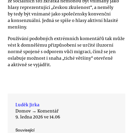
ze sociálních sítí zkrátka nemohou být vnímány jako
hlasy reprezentující „českou zkušenost“, a neměly
by tedy být vnímané jako společensky konvenční
a konsenzuální. Jedná se spíše o hlasy aktivní hlasité
menšiny.
Používání podobných extrémních komentářů tak může
vést k domnělému přizpůsobení se určité iluzorní
normě spojené s odporem vůči migraci, čímž se jen
oslabuje možnost i snaha „tiché většiny“ otevřeně
a aktivně se vyjádřit.
Luděk Jirka
Domov
→
Komentář
9. ledna 2026 ve 14.06
Související