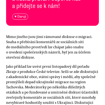
a přidejte se k nám!
♥ Daruji
Mimo jiného jsou jimi rámované diskuse o migraci.
Snaha o přebírání komentářů ze sociálních sítí
do mediálního prostředí lze chápat jako snahu
o uvedení společenských názorů, byť jen za účelem
otevření diskuse.
Jako příklad lze uvést první listopadový díl pořadu
Zkraje z produkce České televize. Sešli se zde diskutující
z akademické obce, státní správy i médií, aby společně
promýšleli dopad ukrajinské migrace na region
Tachovska. Moderátorky po několika důležitých
otázkách a po fundované a umírněné diskusi účastníků
zveřejnily komentáře ze sociálních sítí, které mnohdy
nevybíravě hodnotily soužití s Ukrajinci. Diskutující