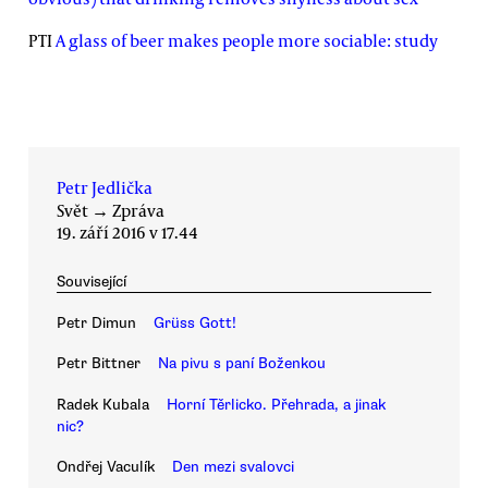
PTI
A glass of beer makes people more sociable: study
Petr Jedlička
Svět
→
Zpráva
19. září 2016 v 17.44
Související
Petr Dimun
Grüss Gott!
Petr Bittner
Na pivu s paní Boženkou
Radek Kubala
Horní Těrlicko. Přehrada, a jinak
nic?
Ondřej Vaculík
Den mezi svalovci