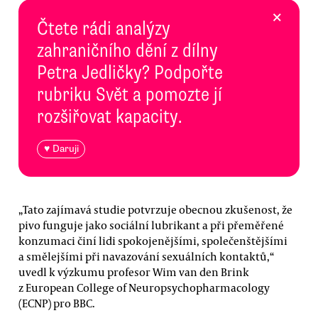
×
Čtete rádi analýzy
zahraničního dění z dílny
Petra Jedličky? Podpořte
rubriku Svět a pomozte jí
rozšiřovat kapacity.
♥ Daruji
„Tato zajímavá studie potvrzuje obecnou zkušenost, že
pivo funguje jako sociální lubrikant a při přeměřené
konzumaci činí lidi spokojenějšími, společenštějšími
a smělejšími při navazování sexuálních kontaktů,“
uvedl k výzkumu profesor Wim van den Brink
z European College of Neuropsychopharmacology
(ECNP) pro BBC.