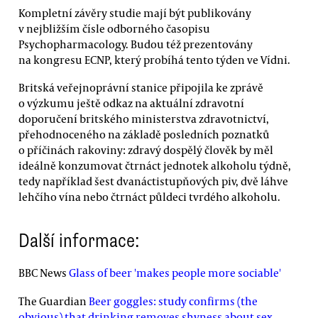
Kompletní závěry studie mají být publikovány
v nejbližším čísle odborného časopisu
Psychopharmacology. Budou též prezentovány
na kongresu ECNP, který probíhá tento týden ve Vídni.
Britská veřejnoprávní stanice připojila ke zprávě
o výzkumu ještě odkaz na aktuální zdravotní
doporučení britského ministerstva zdravotnictví,
přehodnoceného na základě posledních poznatků
o příčinách rakoviny: zdravý dospělý člověk by měl
ideálně konzumovat čtrnáct jednotek alkoholu týdně,
tedy například šest dvanáctistupňových piv, dvě láhve
lehčího vína nebo čtrnáct půldeci tvrdého alkoholu.
Další informace:
BBC News
Glass of beer 'makes people more sociable'
The Guardian
Beer goggles: study confirms (the
obvious) that drinking removes shyness about sex