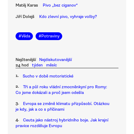
Matěj Karas
Pivo „bez ciganov“
Jiří Dolejš
Kdo zlevní pivo, vyhraje volby?
#
Věda
#
Potraviny
Nejčtenější
Nejdiskutovanější
24 hod
týden
měsíc
1.
Sucho v době motoristické
2.
Tři a půl roku vládní zmocněnkyní pro Romy:
Co jsme dokázali a proč jsem odešla
3.
Evropa se změně klimatu přizpůsobí. Otázkou
je kdy, jak a co s příčinami
4.
Ceuta jako nástroj hybridního boje. Jak krajní
pravice rozděluje Evropu