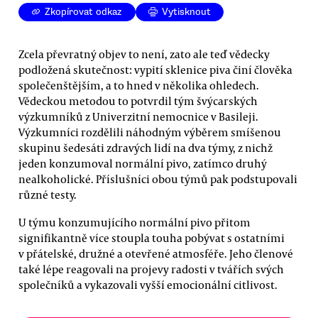
Zkopírovat odkaz
Vytisknout
Zcela převratný objev to není, zato ale teď vědecky
podložená skutečnost: vypití sklenice piva činí člověka
společenštějším, a to hned v několika ohledech.
Vědeckou metodou to potvrdil tým švýcarských
výzkumníků z Univerzitní nemocnice v Basileji.
Výzkumníci rozdělili náhodným výběrem smíšenou
skupinu šedesáti zdravých lidí na dva týmy, z nichž
jeden konzumoval normální pivo, zatímco druhý
nealkoholické. Příslušníci obou týmů pak podstupovali
různé testy.
U týmu konzumujícího normální pivo přitom
signifikantně více stoupla touha pobývat s ostatními
v přátelské, družné a otevřené atmosféře. Jeho členové
také lépe reagovali na projevy radosti v tvářích svých
společníků a vykazovali vyšší emocionální citlivost.