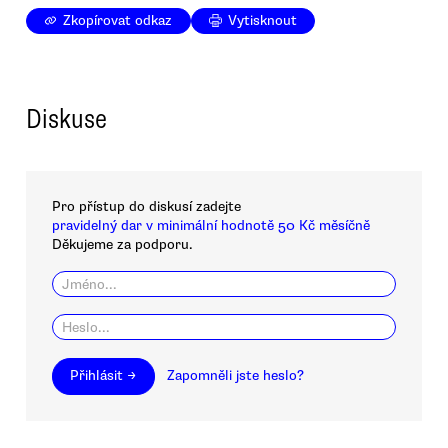
Zkopírovat odkaz
Vytisknout
Diskuse
Pro přístup do diskusí zadejte
pravidelný dar v minimální hodnotě 50 Kč měsíčně
Děkujeme za podporu.
Přihlásit →
Zapomněli jste heslo?