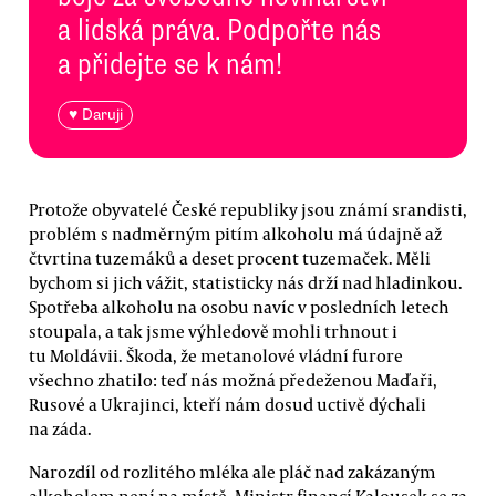
a lidská práva. Podpořte nás
a přidejte se k nám!
♥ Daruji
Protože obyvatelé České republiky jsou známí srandisti,
problém s nadměrným pitím alkoholu má údajně až
čtvrtina tuzemáků a deset procent tuzemaček. Měli
bychom si jich vážit, statisticky nás drží nad hladinkou.
Spotřeba alkoholu na osobu navíc v posledních letech
stoupala, a tak jsme výhledově mohli trhnout i
tu Moldávii. Škoda, že metanolové vládní furore
všechno zhatilo: teď nás možná předeženou Maďaři,
Rusové a Ukrajinci, kteří nám dosud uctivě dýchali
na záda.
Narozdíl od rozlitého mléka ale pláč nad zakázaným
alkoholem není na místě. Ministr financí Kalousek se za