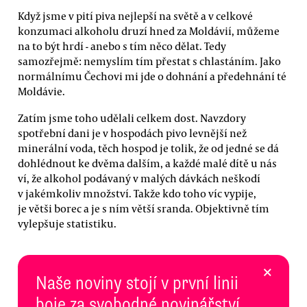
Když jsme v pití piva nejlepší na světě a v celkové
konzumaci alkoholu druzí hned za Moldávií, můžeme
na to být hrdí - anebo s tím něco dělat. Tedy
samozřejmě: nemyslím tím přestat s chlastáním. Jako
normálnímu Čechovi mi jde o dohnání a předehnání té
Moldávie.
Zatím jsme toho udělali celkem dost. Navzdory
spotřební dani je v hospodách pivo levnější než
minerální voda, těch hospod je tolik, že od jedné se dá
dohlédnout ke dvěma dalším, a každé malé dítě u nás
ví, že alkohol podávaný v malých dávkách neškodí
v jakémkoliv množství. Takže kdo toho víc vypije,
je větši borec a je s ním větší sranda. Objektivně tím
vylepšuje statistiku.
×
Naše noviny stojí v první linii
boje za svobodné novinářství