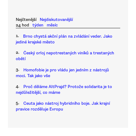
Nejčtenější
Nejdiskutovanější
24 hod
týden
měsíc
1.
Brno chystá akční plán na zvládání veder. Jako
jediné krajské město
2.
Český orloj nepotrestaných viníků a trestaných
obětí
3.
Homofobie je pro vládu jen jedním z nástrojů
moci. Tak jako vše
4.
Proč děláme AltPrajd? Protože solidarita je to
nejdůležitější, co máme
5.
Ceuta jako nástroj hybridního boje. Jak krajní
pravice rozděluje Evropu