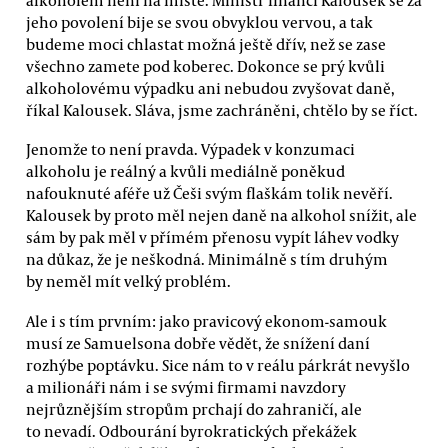
jeho povolení bije se svou obvyklou vervou, a tak
budeme moci chlastat možná ještě dřív, než se zase
všechno zamete pod koberec. Dokonce se prý kvůli
alkoholovému výpadku ani nebudou zvyšovat daně,
říkal Kalousek. Sláva, jsme zachráněni, chtělo by se říct.
Jenomže to není pravda. Výpadek v konzumaci
alkoholu je reálný a kvůli mediálně poněkud
nafouknuté aféře už Češi svým flaškám tolik nevěří.
Kalousek by proto měl nejen daně na alkohol snížit, ale
sám by pak měl v přímém přenosu vypít láhev vodky
na důkaz, že je neškodná. Minimálně s tím druhým
by neměl mít velký problém.
Ale i s tím prvním: jako pravicový ekonom-samouk
musí ze Samuelsona dobře vědět, že snížení daní
rozhýbe poptávku. Sice nám to v reálu párkrát nevyšlo
a milionáři nám i se svými firmami navzdory
nejrůznějším stropům prchají do zahraničí, ale
to nevadí. Odbourání byrokratických překážek