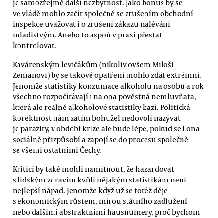
je samozřejmě další nezbytnost. Jako bonus by se
ve vládě mohlo začít společně se zrušením obchodní
inspekce uvažovat i o zrušení zákazu nalévání
mladistvým. Anebo to aspoň v praxi přestat
kontrolovat.
Kavárenským levičákům (nikoliv ovšem Miloši
Zemanovi) by se takové opatření mohlo zdát extrémní.
Jenomže statistiky konzumace alkoholu na osobu a rok
všechno rozpočítávají i na ona pověstná nemluvňata,
která ale reálně alkoholové statistiky kazí. Politická
korektnost nám zatím bohužel nedovolí nazývat
je parazity, v období krize ale bude lépe, pokud se i ona
sociálně přizpůsobí a zapojí se do procesu společně
se všemi ostatními Čechy.
Kritici by také mohli namítnout, že hazardovat
s lidským zdravím kvůli nějakým statistikám není
nejlepší nápad. Jenomže když už se totéž děje
s ekonomickým růstem, mírou státního zadlužení
nebo dalšími abstraktními hausnumery, proč bychom