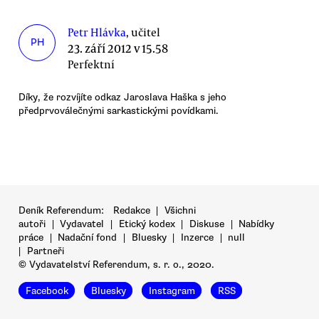
Petr Hlávka
, učitel
PH
23. září 2012 v 15.58
Perfektní
Díky, že rozvíjíte odkaz Jaroslava Haška s jeho
předprvoválečnými sarkastickými povídkami.
Deník Referendum:
Redakce
|
Všichni
autoři
|
Vydavatel
|
Etický kodex
|
Diskuse
|
Nabídky
práce
|
Nadační fond
|
Bluesky
|
Inzerce
|
null
|
Partneři
© Vydavatelství Referendum, s. r. o., 2020.
Facebook
Bluesky
Instagram
RSS