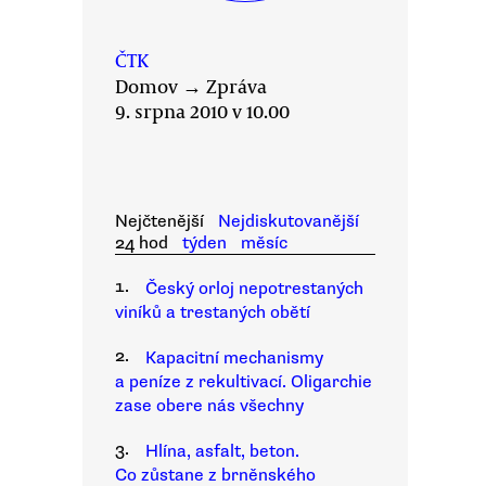
ČTK
Domov
→
Zpráva
9. srpna 2010 v 10.00
Nejčtenější
Nejdiskutovanější
24 hod
týden
měsíc
1.
Český orloj nepotrestaných
viníků a trestaných obětí
2.
Kapacitní mechanismy
a peníze z rekultivací. Oligarchie
zase obere nás všechny
3.
Hlína, asfalt, beton.
Co zůstane z brněnského