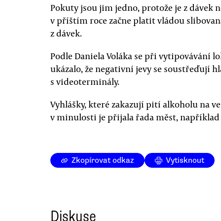
Pokuty jsou jim jedno, protože je z dávek n
v příštím roce začne platit vládou slibov
z dávek.
Podle Daniela Voláka se při vytipovávání lo
ukázalo, že negativní jevy se soustřeďují h
s videoterminály.
Vyhlášky, které zakazují pití alkoholu na ve
v minulosti je přijala řada měst, napříkl
Zkopírovat odkaz
Vytisknout
Diskuse