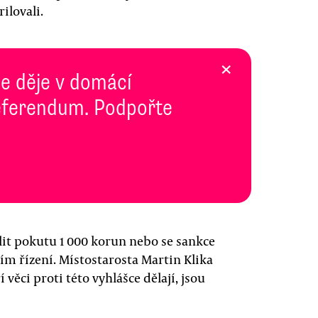
ilovali.
×
se děje v domácí
 Referendum. Podpořte
it pokutu 1 000 korun nebo se sankce
ím řízení. Místostarosta Martin Klika
 věci proti této vyhlášce dělají, jsou