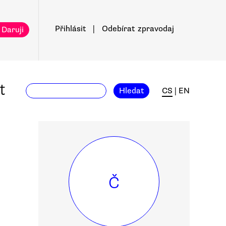
Přihlásit
|
Odebírat
zpravodaj
 Daruji
t
Hledat
CS
|
EN
Č