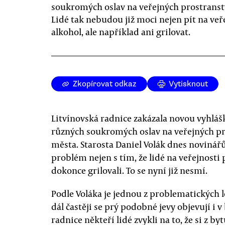
soukromých oslav na veřejných prostranst
Lidé tak nebudou již moci nejen pít na veř
alkohol, ale například ani grilovat.
Zkopírovat odkaz
Vytisknout
Litvínovská radnice zakázala novou vyhlá
různých soukromých oslav na veřejných pr
města. Starosta Daniel Volák dnes novinář
problém nejen s tím, že lidé na veřejnosti p
dokonce grilovali. To se nyní již nesmí.
Podle Voláka je jednou z problematických lok
dál častěji se prý podobné jevy objevují i v 
radnice někteří lidé zvykli na to, že si z byt