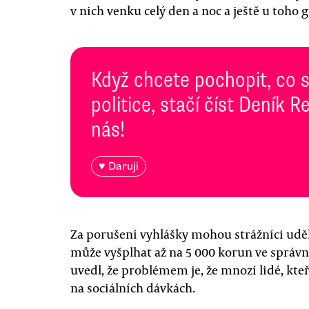
v nich venku celý den a noc a ještě u toho gr
Když chcete pochopit, co 
politice, stačí číst Deník
nás!
♥ Daruji
Za porušení vyhlášky mohou strážníci uděl
může vyšplhat až na 5 000 korun ve správn
uvedl, že problémem je, že mnozí lidé, kteří
na sociálních dávkách.