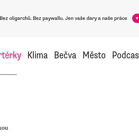
Bez oligarchů. Bez paywallu.
Jen vaše dary a naše práce
♥
rtérky
Klima
Bečva
Město
Podcas
škou