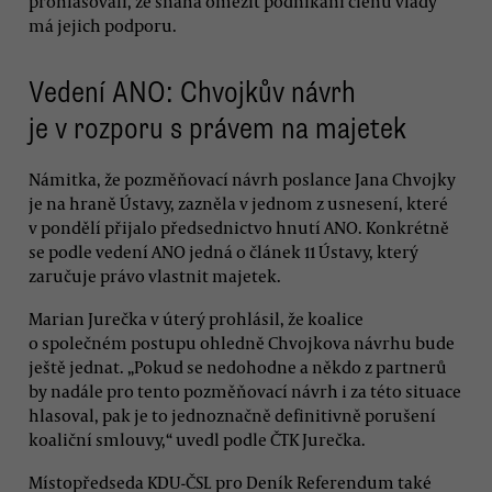
prohlašovali, že snaha omezit podnikání členů vlády
má jejich podporu.
Vedení ANO: Chvojkův návrh
je v rozporu s právem na majetek
Námitka, že pozměňovací návrh poslance Jana Chvojky
je na hraně Ústavy, zazněla v jednom z usnesení, které
v pondělí přijalo předsednictvo hnutí ANO. Konkrétně
se podle vedení ANO jedná o článek 11 Ústavy, který
zaručuje právo vlastnit majetek.
Marian Jurečka v úterý prohlásil, že koalice
o společném postupu ohledně Chvojkova návrhu bude
ještě jednat. „Pokud se nedohodne a někdo z partnerů
by nadále pro tento pozměňovací návrh i za této situace
hlasoval, pak je to jednoznačně definitivně porušení
koaliční smlouvy,“ uvedl podle ČTK Jurečka.
Místopředseda KDU-ČSL pro Deník Referendum také