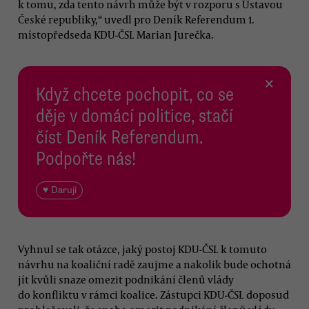
k tomu, zda tento návrh může být v rozporu s Ústavou
České republiky,“ uvedl pro Deník Referendum 1.
místopředseda KDU-ČSL Marian Jurečka.
×
Když chcete pochopit, co se
děje v domácí politice, stačí
číst Deník Referendum.
Podpořte nás!
♥ Daruji
Vyhnul se tak otázce, jaký postoj KDU-ČSL k tomuto
návrhu na koaliční radě zaujme a nakolik bude ochotná
jít kvůli snaze omezit podnikání členů vlády
do konfliktu v rámci koalice. Zástupci KDU-ČSL doposud