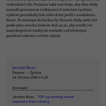
rozhodující vliv. Poslanec také navrhuje, aby člen vlády
nemohl provozovat rozhlasové či televizní vysílání,
vydávat periodický tisk nebo držet podíl v mediálním
domě. Po nástupu do funkce by členové vlády měli mít
podle jeho návrhu šedesát dnů na to, aby uvedli své
majetkoprávní vztahy do souladu s příslušnými
pasážemi zákona o střetu zájmů.
Jaroslav Bican
Domov
→
Zpráva
24. března 2016 v 6.29
Související
Jaroslav Bican
TOP 09 navrhuje omezit
vlastnictví firem ministry