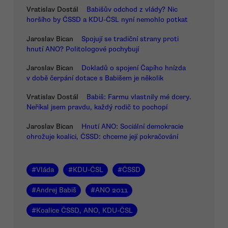
Vratislav Dostál
Babišův odchod z vlády? Nic
horšího by ČSSD a KDU-ČSL nyní nemohlo potkat
Jaroslav Bican
Spojují se tradiční strany proti
hnutí ANO? Politologové pochybují
Jaroslav Bican
Dokladů o spojení Čapího hnízda
v době čerpání dotace s Babišem je několik
Vratislav Dostál
Babiš: Farmu vlastnily mé dcery.
Neříkal jsem pravdu, každý rodič to pochopí
Jaroslav Bican
Hnutí ANO: Sociální demokracie
ohrožuje koalici, ČSSD: chceme její pokračování
#
Vláda
#
KDU-ČSL
#
ČSSD
#
Andrej Babiš
#
ANO 2011
#
Koalice ČSSD, ANO, KDU-ČSL