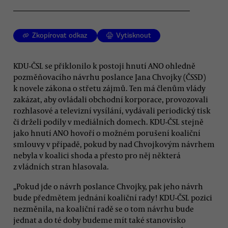
Zkopírovat odkaz
Vytisknout
KDU-ČSL se přiklonilo k postoji hnutí ANO ohledně
pozměňovacího návrhu poslance Jana Chvojky (ČSSD)
k novele zákona o střetu zájmů. Ten má členům vlády
zakázat, aby ovládali obchodní korporace, provozovali
rozhlasové a televizní vysílání, vydávali periodický tisk
či drželi podíly v mediálních domech. KDU-ČSL stejně
jako hnutí ANO hovoří o možném porušení koaliční
smlouvy v případě, pokud by nad Chvojkovým návrhem
nebyla v koalici shoda a přesto pro něj některá
z vládních stran hlasovala.
„Pokud jde o návrh poslance Chvojky, pak jeho návrh
bude předmětem jednání koaliční rady! KDU-ČSL pozici
nezměnila, na koaliční radě se o tom návrhu bude
jednat a do té doby budeme mít také stanovisko