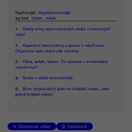
Nejčtenější
Nejdiskutovanější
24 hod
týden
měsíc
1.
Český orloj nepotrestaných viníků a trestaných
obětí
2.
Kapacitní mechanismy a peníze z rekultivací.
Oligarchie zase obere nás všechny
3.
Hlína, asfalt, beton. Co zůstane z brněnského
velodromu?
4.
Sucho v době motoristické
5.
Brno chystá akční plán na zvládání veder. Jako
jediné krajské město
Zkopírovat odkaz
Vytisknout