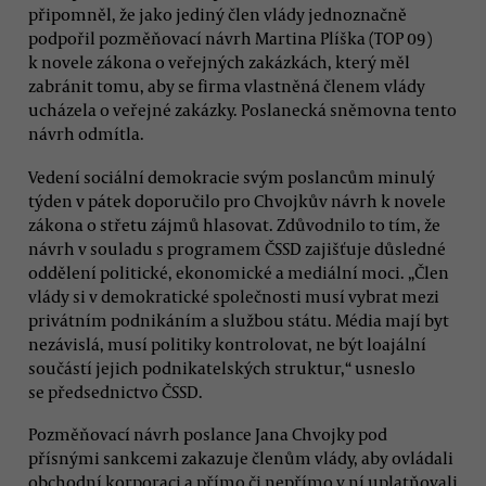
připomněl, že jako jediný člen vlády jednoznačně
podpořil pozměňovací návrh Martina Plíška (TOP 09)
k novele zákona o veřejných zakázkách, který měl
zabránit tomu, aby se firma vlastněná členem vlády
ucházela o veřejné zakázky. Poslanecká sněmovna tento
návrh odmítla.
Vedení sociální demokracie svým poslancům minulý
týden v pátek doporučilo pro Chvojkův návrh k novele
zákona o střetu zájmů hlasovat. Zdůvodnilo to tím, že
návrh v souladu s programem ČSSD zajišťuje důsledné
oddělení politické, ekonomické a mediální moci. „Člen
vlády si v demokratické společnosti musí vybrat mezi
privátním podnikáním a službou státu. Média mají byt
nezávislá, musí politiky kontrolovat, ne být loajální
součástí jejich podnikatelských struktur,“ usneslo
se předsednictvo ČSSD.
Pozměňovací návrh poslance Jana Chvojky pod
přísnými sankcemi zakazuje členům vlády, aby ovládali
obchodní korporaci a přímo či nepřímo v ní uplatňovali