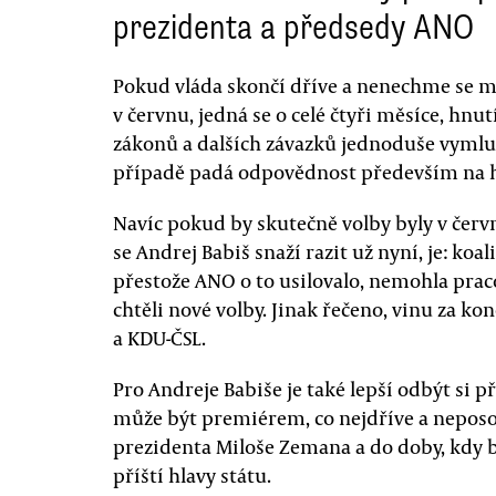
prezidenta a předsedy ANO
Pokud vláda skončí dříve a nenechme se má
v červnu, jedná se o celé čtyři měsíce, hn
zákonů a dalších závazků jednoduše vymluvi
případě padá odpovědnost především na h
Navíc pokud by skutečně volby byly v červn
se Andrej Babiš snaží razit už nyní, je: koal
přestože ANO o to usilovalo, nemohla praco
chtěli nové volby. Jinak řečeno, vinu za ko
a KDU-ČSL.
Pro Andreje Babiše je také lepší odbýt si p
může být premiérem, co nejdříve a nepo
prezidenta Miloše Zemana a do doby, kdy
příští hlavy státu.