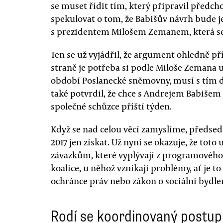
se muset řídit tím, který připravil předcho
spekulovat o tom, že Babišův návrh bude 
s prezidentem Milošem Zemanem, která se 
Ten se už vyjádřil, že argument ohledně př
straně je potřeba si podle Miloše Zemana u
období Poslanecké sněmovny, musí s tím d
také potvrdil, že chce s Andrejem Babišem
společné schůzce příští týden.
Když se nad celou věcí zamyslíme, předse
2017 jen získat. Už nyní se okazuje, že tot
závazkům, které vyplývají z programového 
koalice, u něhož vznikají problémy, ať je 
ochránce práv nebo zákon o sociální bydle
Rodí se koordinovaný postup