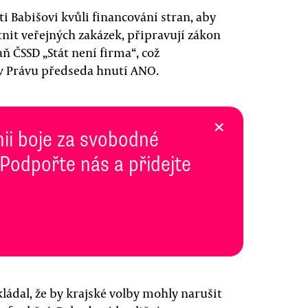
ti Babišovi kvůli financování stran, aby
nit veřejných zakázek, připravují zákon
ň ČSSD „Stát není firma“, což
v Právu předseda hnutí ANO.
×
inii boje za svobodné
 Podpořte nás a přidejte
kládal, že by krajské volby mohly narušit