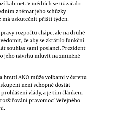
zí kabinet. V médiích se už začalo
jedním z témat jeho schůzky
má uskutečnit příští týden.
ípravy rozpočtu chápe, ale na druhé
vědomit, že aby se zkrátilo funkční
át souhlas sami poslanci. Prezident
 o jeho návrhu mluvit na zmíněné
da hnutí ANO může volbami v červnu
o uskupení není schopné dostát
prohlášení vlády, a je tím článkem
to rozšiřování pravomocí Veřejného
ní.