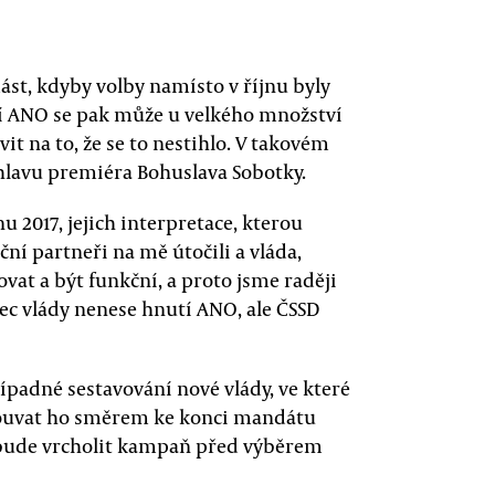
st, kdyby volby namísto v říjnu byly
utí ANO se pak může u velkého množství
t na to, že se to nestihlo. V takovém
lavu premiéra Bohuslava Sobotky.
u 2017, jejich interpretace, kterou
iční partneři na mě útočili a vláda,
vat a být funkční, a proto jsme raději
nec vlády nenese hnutí ANO, ale ČSSD
řípadné sestavování nové vlády, ve které
souvat ho směrem ke konci mandátu
 bude vrcholit kampaň před výběrem