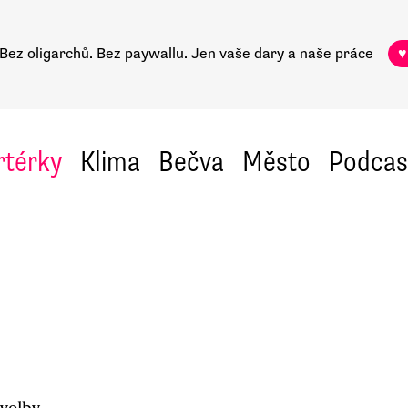
Bez oligarchů. Bez paywallu.
Jen vaše dary a naše práce
♥
rtérky
Klima
Bečva
Město
Podcas
 volby