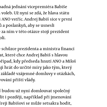
řípadná jednání vicepremiéra Babiše
oleb. Už nyní se zdá, že hlava státu
 ANO vstříc. Andrej Babiš sice v první
 a poslankyň, aby se usnesli
 za ním v této otázce stojí prezident
li.
 schůzce prezidenta a ministra financí
at, které chce Andrej Babiš s hlavou
í případ, kdy předseda hnutí ANO a Miloš
í hrát do určité míry jako tým, který
a základě vzájemné domluvy v otázkách,
ování příští vlády.
d budou už nyní domlouvat společný
dít i později, například při jmenování
reji Babišovi se může setsakra hodit,