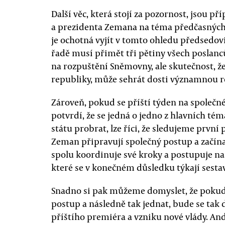
Další věc, která stojí za pozornost, jsou p
a prezidenta Zemana na téma předčasných v
je ochotná vyjít v tomto ohledu předsedovi
řadě musí přimět tři pětiny všech poslanců
na rozpuštění Sněmovny, ale skutečnost, že
republiky, může sehrát dosti významnou ro
Zároveň, pokud se příští týden na společné
potvrdí, že se jedná o jedno z hlavních tém
státu probrat, lze říci, že sledujeme prvn
Zeman připravují společný postup a začínaj
spolu koordinuje své kroky a postupuje n
které se v konečném důsledku týkají sestav
Snadno si pak můžeme domyslet, že poku
postup a následně tak jednat, bude se tak 
příštího premiéra a vzniku nové vlády. And