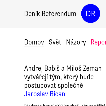
Deník Referendum
DR
Domov
Svět
Názory
Repo
Andrej Babiš a Miloš Zeman
vytvářejí tým, který bude
postupovat společně
Jaroslav Bican
Předseda hnutí ANO by chtěl, aby se příští