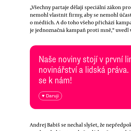
„Všechny partaje dělají speciální zákon pro
nemohl vlastnit firmy, aby se nemohl účast
o médiích. A do toho všeho přichází kampa
je jednoznačná kampaň proti mně,“ uvedl 
Naše noviny stojí v první l
novinářství a lidská práva.
se k nám!
♥ Daruji
Andrej Babiš se nechal slyšet, že nepředpo