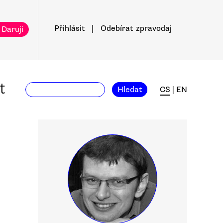
Přihlásit
|
Odebírat
zpravodaj
 Daruji
t
Hledat
CS
|
EN