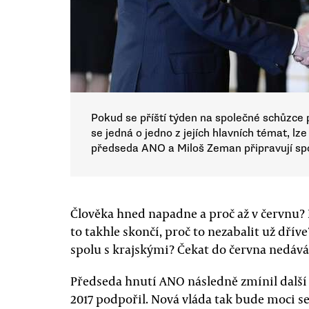
Pokud se příští týden na společné schůzce p
se jedná o jedno z jejích hlavních témat, lze
předseda ANO a Miloš Zeman připravují sp
Člověka hned napadne a proč až v červnu? 
to takhle skončí, proč to nezabalit už dří
spolu s krajskými? Čekat do června nedáv
Předseda hnutí ANO následně zmínil další
2017 podpořil. Nová vláda tak bude moci se