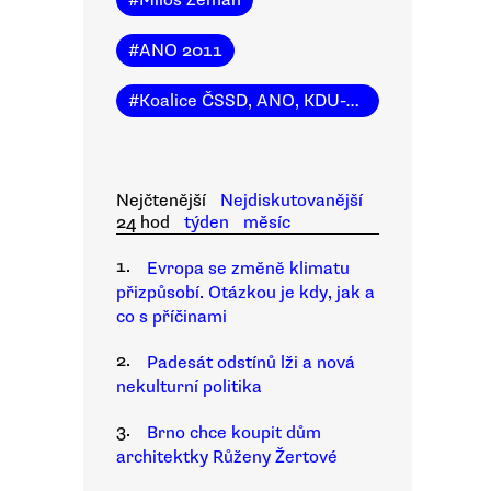
#
Miloš Zeman
#
ANO 2011
#
Koalice ČSSD, ANO, KDU-ČSL
Nejčtenější
Nejdiskutovanější
24 hod
týden
měsíc
1.
Evropa se změně klimatu
přizpůsobí. Otázkou je kdy, jak a
co s příčinami
2.
Padesát odstínů lži a nová
nekulturní politika
3.
Brno chce koupit dům
architektky Růženy Žertové