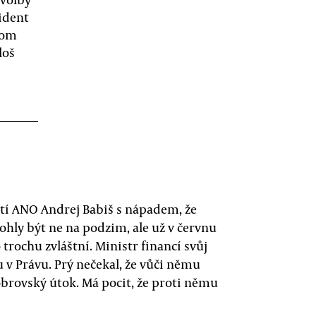
ident
tom
loš
tí ANO Andrej Babiš s nápadem, že
hly být ne na podzim, ale už v červnu
o trochu zvláštní. Ministr financí svůj
 v Právu. Prý nečekal, že vůči němu
obrovský útok. Má pocit, že proti němu