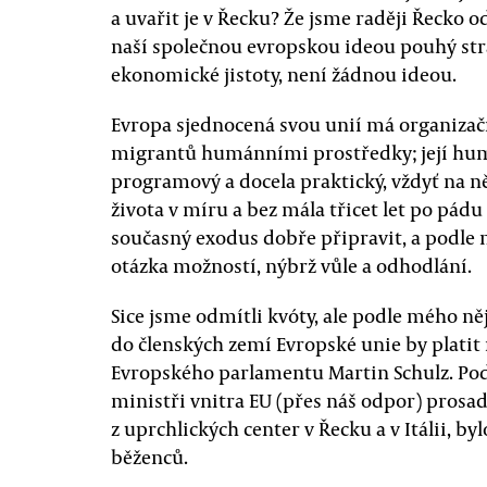
a uvařit je v Řecku? Že jsme raději Řecko
naší společnou evropskou ideou pouhý st
ekonomické jistoty, není žádnou ideou.
Evropa sjednocená svou unií má organizačn
migrantů humánními prostředky; její huma
programový a docela praktický, vždyť na n
života v míru a bez mála třicet let po pá
současný exodus dobře připravit, a podle 
otázka možností, nýbrž vůle a odhodlání.
Sice jsme odmítli kvóty, ale podle mého n
do členských zemí Evropské unie by platit
Evropského parlamentu Martin Schulz. Podl
ministři vnitra EU (přes náš odpor) prosad
z uprchlických center v Řecku a v Itálii, 
běženců.