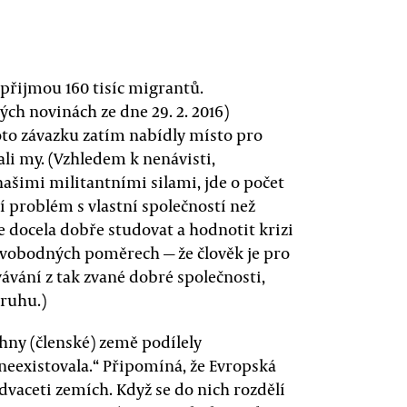
 přijmou 160 tisíc migrantů.
ch novinách ze dne 29. 2. 2016)
oto závazku zatím nabídly místo pro
jali my. (Vzhledem k nenávisti,
ašimi militantními silami, jde o počet
 problém s vlastní společností než
e docela dobře studovat a hodnotit krizi
 svobodných poměrech — že člověk je pro
vání z tak zvané dobré společnosti,
druhu.)
chny (členské) země podílely
neexistovala.“ Připomíná, že Evropská
vaceti zemích. Když se do nich rozdělí