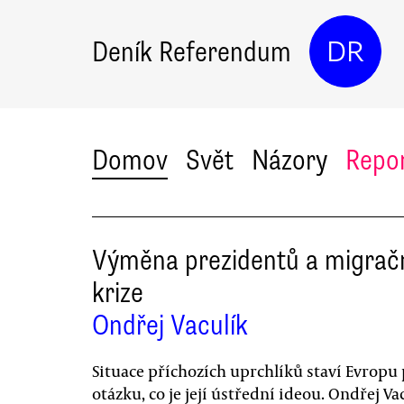
Deník Referendum
DR
Domov
Svět
Názory
Repo
Výměna prezidentů a migrač
krize
Ondřej Vaculík
Situace příchozích uprchlíků staví Evropu
otázku, co je její ústřední ideou. Ondřej Va