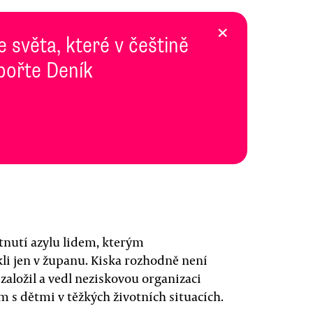
×
e světa, které v češtině
pořte Deník
tnutí azylu lidem, kterým
kli jen v županu. Kiska rozhodně není
založil a vedl neziskovou organizaci
s dětmi v těžkých životních situacích.