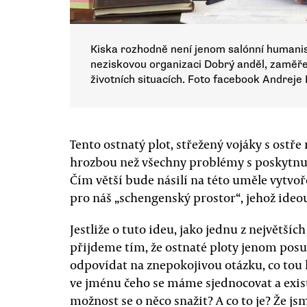
Kiska rozhodně není jenom salónní humanist
neziskovou organizaci Dobrý anděl, zaměř
životních situacích. Foto facebook Andreje 
Tento ostnatý plot, střežený vojáky s ostř
hrozbou než všechny problémy s poskytnutí
Čím větší bude násilí na této uměle vytvoř
pro náš „schengenský prostor“, jehož ideo
Jestliže o tuto ideu, jako jednu z největší
přijdeme tím, že ostnaté ploty jenom pos
odpovídat na znepokojivou otázku, co tou 
ve jménu čeho se máme sjednocovat a exist
možnost se o něco snažit? A co to je? Že j