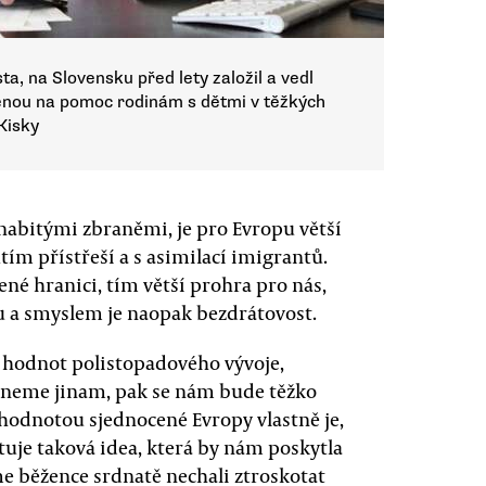
a, na Slovensku před lety založil a vedl
enou na pomoc rodinám s dětmi v těžkých
Kisky
e nabitými zbraněmi, je pro Evropu větší
m přístřeší a s asimilací imigrantů.
ené hranici, tím větší prohra pro nás,
u a smyslem je naopak bezdrátovost.
ch hodnot polistopadového vývoje,
uneme jinam, pak se nám bude těžko
hodnotou sjednocené Evropy vlastně je,
uje taková idea, která by nám poskytla
sme běžence srdnatě nechali ztroskotat