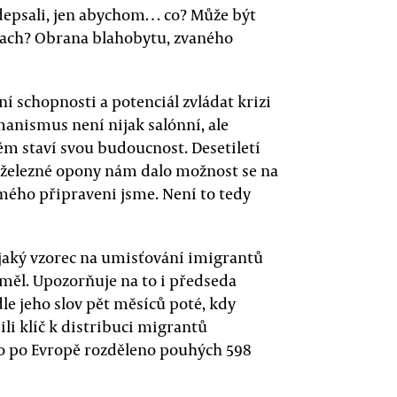
 odepsali, jen abychom… co? Může být
rach? Obrana blahobytu, zvaného
í schopnosti a potenciál zvládat krizi
nismus není nijak salónní, ale
ěm staví svou budoucnost. Desetiletí
du železné opony nám dalo možnost se na
mého připraveni jsme. Není to tedy
ějaký vzorec na umisťování imigrantů
 měl. Upozorňuje na to i předseda
e jeho slov pět měsíců poté, kdy
ili klíč k distribuci migrantů
bylo po Evropě rozděleno pouhých 598