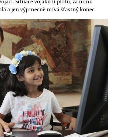
ojáci. Situace vojáků u plotu, za nímž
alá a jen výjimečně mívá šťastný konec.