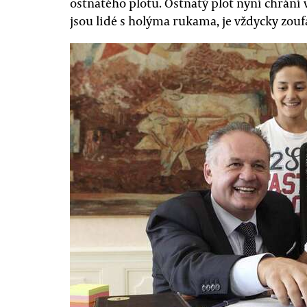
ostnatého plotu. Ostnatý plot nyní chrání v
jsou lidé s holýma rukama, je vždycky zouf