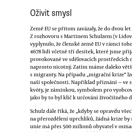
Oživit smysl
Země EU se přitom zavázaly, že do dvou let
Z rozhovoru s Martinem Schulzem (v Lidový
vyplynulo, že členské země EU v rámci toh
4678 lidí včetně tří desítek, které jsme při
provokované ve sdělovacích prostředcích n
naprosto nicotný. Zatím máme daleko větší
s migranty. Na případu „migrační krize“ lz
naší společnosti. Například přiznání — ve
kvóty, je záminkou, symbolem pro vyobcová
jako by to byl klíč k určování živočišného 
Schulz dále říká, že „kdyby se opravdu vše
na přerozdělení uprchlíků, žádná krize by 
unie má přes 500 milionů obyvatel v osmad