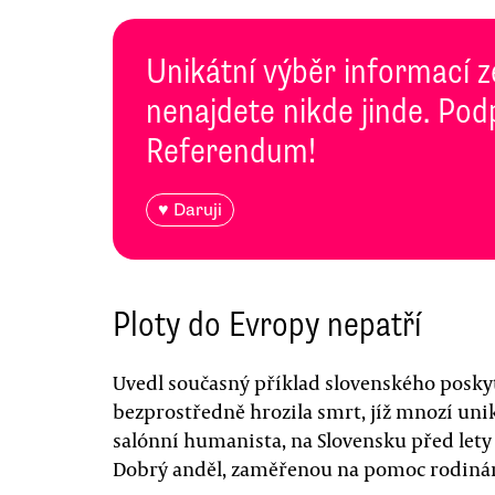
Unikátní výběr informací z
nenajdete nikde jinde. Pod
Referendum!
♥ Daruji
Ploty do Evropy nepatří
Uvedl současný příklad slovenského posky
bezprostředně hrozila smrt, jíž mnozí uni
salónní humanista, na Slovensku před lety 
Dobrý anděl, zaměřenou na pomoc rodinám 