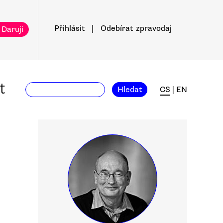
Přihlásit
|
Odebírat
zpravodaj
 Daruji
t
Hledat
CS
|
EN