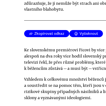
zdůrazňuje, že jí nemůže být strach ani ob
vlastního blahobytu.
Zkopírovat odkaz
Vytisknout
Ke slovenskému premiérovi Ficovi by více 
alespoň na dva roky více hodil slovenský p
televizi řekl, že přes různé problémy, kter
k běžencům zůstává — a musí být — vstřícn
Vzhledem k celkovému množství běženců j
a soustředit se na pomoc těm, kteří jsou v 
rizikové skupiny případných násilníků a l
sklony a vyznávanými ideologiemi.