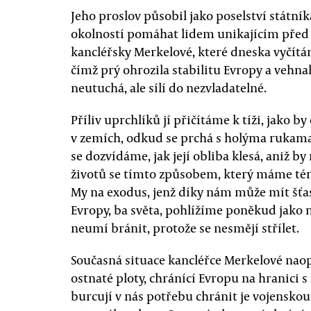
Jeho proslov působil jako poselství státní
okolností pomáhat lidem unikajícím před
kancléřsky Merkelové, které dneska vyčítá
čímž prý ohrozila stabilitu Evropy a vehna
neutuchá, ale sílí do nezvladatelné.
Příliv uprchlíků jí přičítáme k tíži, jako 
v zemích, odkud se prchá s holýma rukama
se dozvídáme, jak její obliba klesá, aniž by
životů se tímto způsobem, který máme témě
My na exodus, jenž díky nám může mít šťast
Evropy, ba světa, pohlížíme poněkud jako 
neumí bránit, protože se nesmějí střílet.
Současná situace kancléřce Merkelové naop
ostnaté ploty, chránící Evropu na hranici 
burcují v nás potřebu chránit je vojenskou 