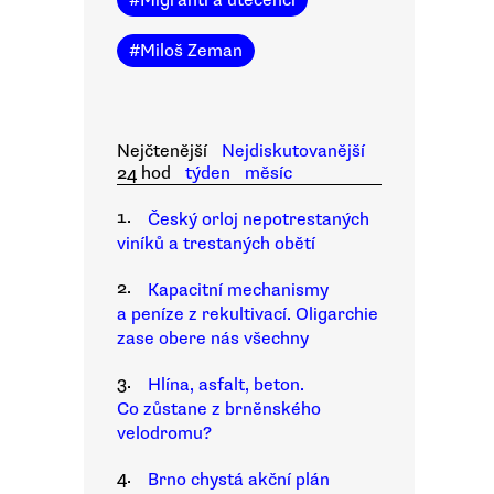
#
Migranti a utečenci
#
Miloš Zeman
Nejčtenější
Nejdiskutovanější
24 hod
týden
měsíc
1.
Český orloj nepotrestaných
viníků a trestaných obětí
2.
Kapacitní mechanismy
a peníze z rekultivací. Oligarchie
zase obere nás všechny
3.
Hlína, asfalt, beton.
Co zůstane z brněnského
velodromu?
4.
Brno chystá akční plán