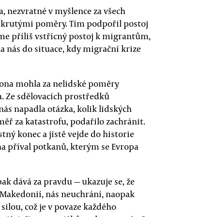
ka, nezvratné v myšlence za všech
 krutými poměry. Tím podpořil postoj
me příliš vstřícný postoj k migrantům,
la nás do situace, kdy migrační krize
by ona mohla za nelidské poměry
. Ze sdělovacích prostředků
 nás napadla otázka, kolik lidských
ř za katastrofu, podařilo zachránit.
ný konec a jistě vejde do historie
na příval potkanů, kterým se Evropa
ak dává za pravdu — ukazuje se, že
s Makedonií, nás neuchrání, naopak
silou, což je v povaze každého