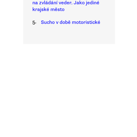
na zvládání veder. Jako jediné
krajské město
5.
Sucho v době motoristické