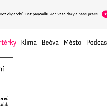
Bez oligarchů. Bez paywallu.
Jen vaše dary a naše práce
♥
rtérky
Klima
Bečva
Město
Podcas
ní
 před
culík