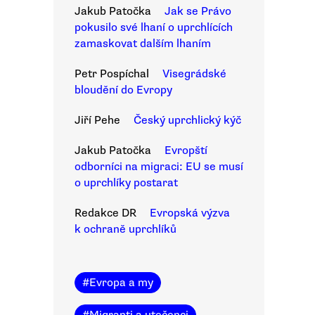
Jakub Patočka
Jak se Právo
pokusilo své lhaní o uprchlících
zamaskovat dalším lhaním
Petr Pospíchal
Visegrádské
bloudění do Evropy
Jiří Pehe
Český uprchlický kýč
Jakub Patočka
Evropští
odborníci na migraci: EU se musí
o uprchlíky postarat
Redakce DR
Evropská výzva
k ochraně uprchlíků
#
Evropa a my