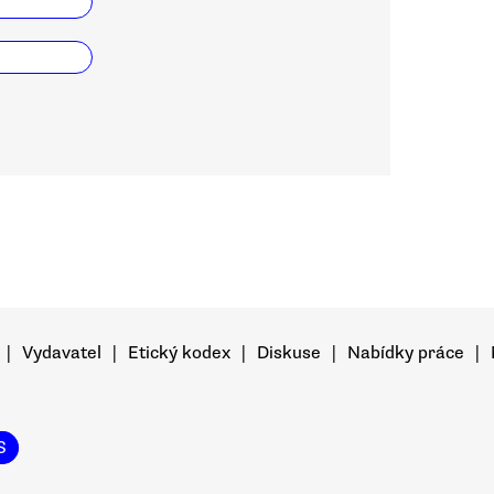
|
Vydavatel
|
Etický kodex
|
Diskuse
|
Nabídky práce
|
S