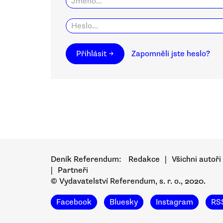
Přihlásit →
Zapomněli jste heslo?
Deník Referendum:
Redakce
|
Všichni autoři
|
Partneři
© Vydavatelství Referendum, s. r. o., 2020.
Facebook
Bluesky
Instagram
RS