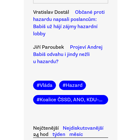
Vratislav Dostál
Občané proti
hazardu napsali poslancům:
Babiš už hájí zájmy hazardní
lobby
Jiří Paroubek
Projeví Andrej
Babiš odvahu i jindy nežli
u hazardu?
#
Vláda
#
Hazard
#
Koalice ČSSD, ANO, KDU-ČSL
Nejčtenější
Nejdiskutovanější
24 hod
týden
měsíc