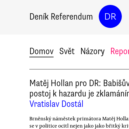
Deník Referendum
DR
Domov
Svět
Názory
Repo
Matěj Hollan pro DR: Babišů
postoj k hazardu je zklamán
Vratislav Dostál
Brněnský náměstek primátora Matěj Holl
se v politice ocitl nejen jako jako břitký kri