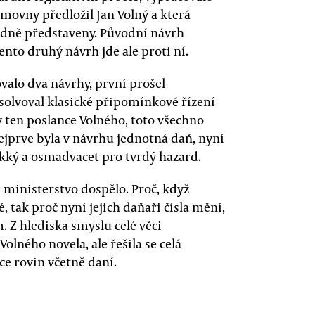
movny předložil Jan Volný a která
vodně představeny. Původní návrh
ento druhý návrh jde ale proti ní.
valo dva návrhy, první prošel
lvoval klasické připomínkové řízení
dy ten poslance Volného, toto všechno
 Nejprve byla v návrhu jednotná daň, nyní
kký a osmadvacet pro tvrdý hazard.
 ministerstvo dospělo. Proč, když
tak proč nyní jejich daňaři čísla mění,
. Z hlediska smyslu celé věci
olného novela, ale řešila se celá
ce rovin včetně daní.