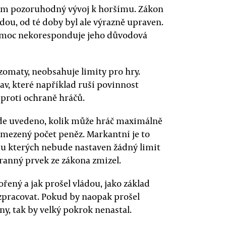
kem pozoruhodný vývoj k horšímu. Zákon
dou, od té doby byl ale výrazně upraven.
m moc nekoresponduje jeho důvodová
zomaty, neobsahuje limity pro hry.
av, které například ruší povinnost
 proti ochraně hráčů.
ude uvedeno, kolik může hráč maximálně
omezený počet peněz. Markantní je to
 u kterých nebude nastaven žádný limit
hranný prvek ze zákona zmizel.
tvořený a jak prošel vládou, jako základ
 zpracovat. Pokud by naopak prošel
ny, tak by velký pokrok nenastal.