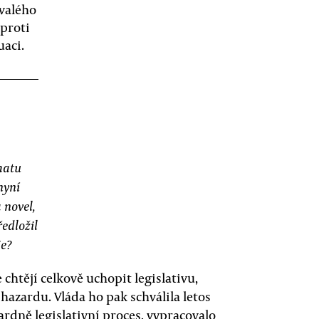
valého
 proti
uaci.
matu
nyní
 novel,
edložil
je?
 chtějí celkově uchopit legislativu,
azardu. Vláda ho pak schválila letos
ardně legislativní proces, vypracovalo