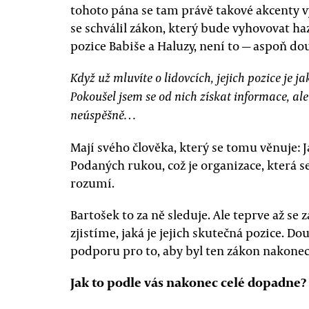
tohoto pána se tam právě takové akcenty vy
se schválil zákon, který bude vyhovovat h
pozice Babiše a Haluzy, není to — aspoň do
Když už mluvíte o lidovcích, jejich pozice je ja
Pokoušel jsem se od nich získat informace, ale
neúspěšně…
Mají svého člověka, který se tomu věnuje: 
Podaných rukou, což je organizace, která s
rozumí.
Bartošek to za ně sleduje. Ale teprve až s
zjistíme, jaká je jejich skutečná pozice. D
podporu pro to, aby byl ten zákon nakonec 
Jak to podle vás nakonec celé dopadne?