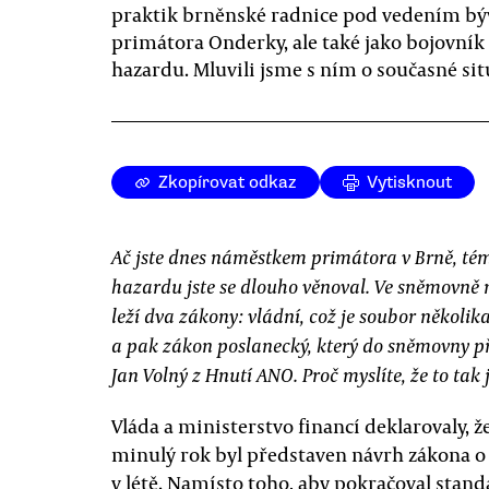
praktik brněnské radnice pod vedením bý
primátora Onderky, ale také jako bojovník
hazardu. Mluvili jsme s ním o současné sit
Zkopírovat odkaz
Vytisknout
Ač jste dnes náměstkem primátora v Brně, té
hazardu jste se dlouho věnoval. Ve sněmovně 
leží dva zákony: vládní, což je soubor několika
a pak zákon poslanecký, který do sněmovny př
Jan Volný z Hnutí ANO. Proč myslíte, že to tak 
Vláda a ministerstvo financí deklarovaly, že
minulý rok byl představen návrh zákona o h
v létě. Namísto toho, aby pokračoval stand