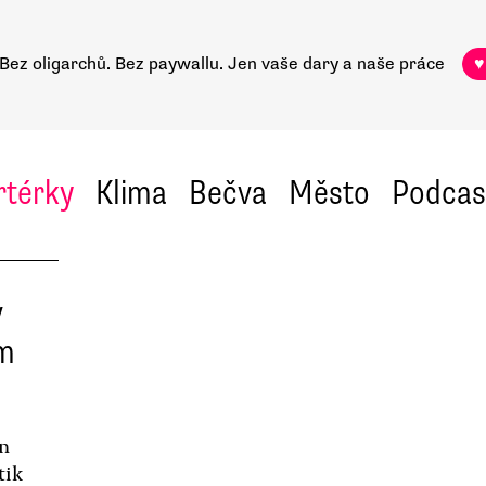
Bez oligarchů. Bez paywallu.
Jen vaše dary a naše práce
♥
rtérky
Klima
Bečva
Město
Podcas
v
ím
an
tik