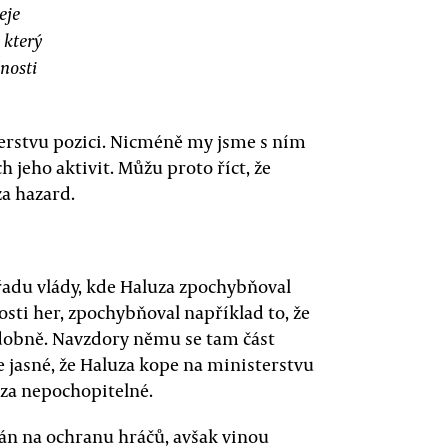
eje
 který
nosti
erstvu pozici. Nicméně my jsme s ním
h jeho aktivit. Můžu proto říct, že
a hazard.
řadu vlády, kde Haluza zpochybňoval
sti her, zpochybňoval například to, že
dobně. Navzdory němu se tam část
e jasné, že Haluza kope na ministerstvu
za nepochopitelné.
ván na ochranu hráčů, avšak vinou