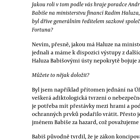
Jakou roli v tom podle vás hraje poradce Andr
Babiše na ministerstvu financí Radim Haluza,
byl dříve generálním ředitelem sazkové společ
Fortuna?
Nevím, přesně, jakou má Haluze na minist
jednali a máme k dispozici výstupy z dalšíc
Haluza Babišovými ústy nepokrytě bojuje z
Můžete to nějak doložit?
Byl jsem například přítomen jednání na Ú
veškerá adiktologická tvrzení o nebezpečno
je potřeba mít přestávky mezi hrami a po
ochranných prvků podařilo vrátit. Přesto j
jménem Babiše za hazard, což považujeme 
Babiš původně tvrdil, že je zákon koncipo