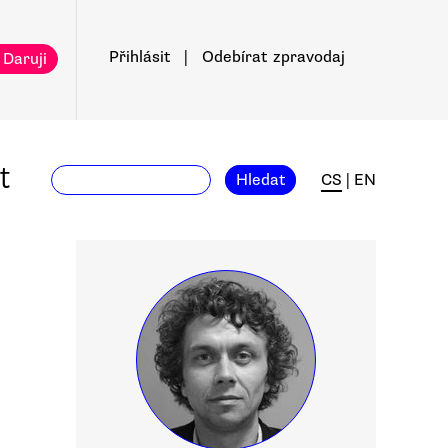
Přihlásit
|
Odebírat
zpravodaj
 Daruji
t
Hledat
CS
|
EN