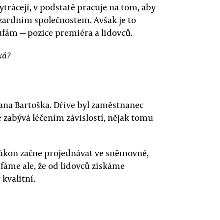
trácejí, v podstatě pracuje na tom, aby
azardním společnostem. Avšak je to
ufám — pozice premiéra a lidovců.
ká?
Jana Bartoška. Dříve byl zaměstnanec
e zabývá léčením závislostí, nějak tomu
e zákon začne projednávat ve sněmovně,
oufáme ale, že od lidovců získáme
kvalitní.