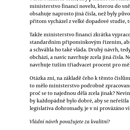
ministerstvo financí novelu, kterou do sně
obsahuje naprosto jiná čísla, než byly pů
přitom vycházel z velké dopadové studie, t
Takže ministerstvo financí zkrátka vypraco
standardním připomínkovým řízením, abso
a schválila ho také vláda. Druhý návrh, te
obchází, a navíc navrhuje zcela jiná čísla.
navrhuje tuším třiadvacet procent pro mě
Otázka zní, na základě čeho k těmto číslům
to mělo ministerstvo podrobně zpracované, 
proč se to najednou dělá zcela jinak? Nevím
by každopádně bylo dobré, aby se neřešila V
legislativa dohromady, je v ní provázáno ví
Vládní návrh považujete za kvalitní?