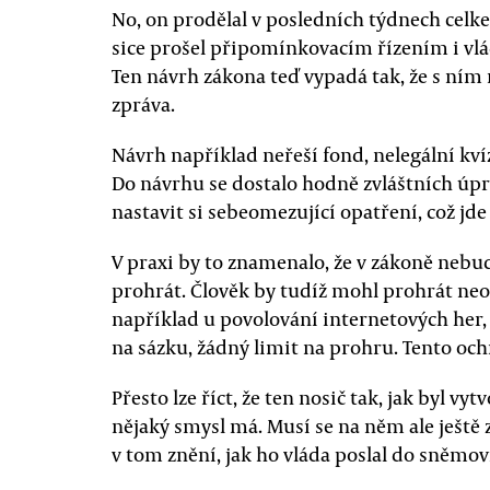
No, on prodělal v posledních týdnech cel
sice prošel připomínkovacím řízením i vlá
Ten návrh zákona teď vypadá tak, že s ní
zpráva.
Návrh například neřeší fond, nelegální kví
Do návrhu se dostalo hodně zvláštních úpr
nastavit si sebeomezující opatření, což jde
V praxi by to znamenalo, že v zákoně neb
prohrát. Člověk by tudíž mohl prohrát ne
například u povolování internetových her,
na sázku, žádný limit na prohru. Tento oc
Přesto lze říct, že ten nosič tak, jak byl vy
nějaký smysl má. Musí se na něm ale ještě
v tom znění, jak ho vláda poslal do sněmov