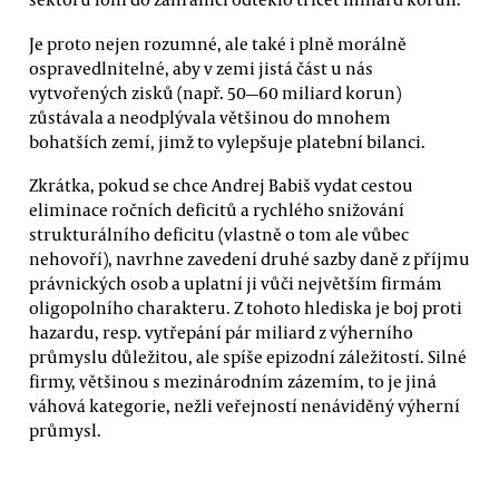
Je proto nejen rozumné, ale také i plně morálně
ospravedlnitelné, aby v zemi jistá část u nás
vytvořených zisků (např. 50—60 miliard korun)
zůstávala a neodplývala většinou do mnohem
bohatších zemí, jimž to vylepšuje platební bilanci.
Zkrátka, pokud se chce Andrej Babiš vydat cestou
eliminace ročních deficitů a rychlého snižování
strukturálního deficitu (vlastně o tom ale vůbec
nehovoří), navrhne zavedení druhé sazby daně z příjmu
právnických osob a uplatní ji vůči největším firmám
oligopolního charakteru. Z tohoto hlediska je boj proti
hazardu, resp. vytřepání pár miliard z výherního
průmyslu důležitou, ale spíše epizodní záležitostí. Silné
firmy, většinou s mezinárodním zázemím, to je jiná
váhová kategorie, nežli veřejností nenáviděný výherní
průmysl.