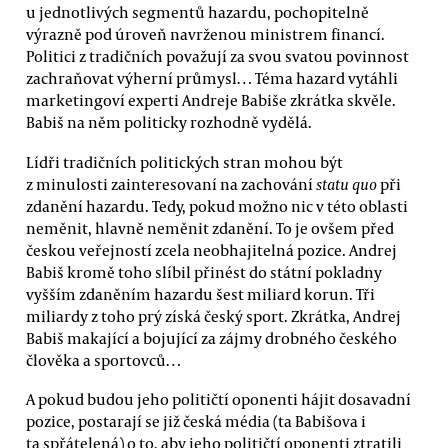
u jednotlivých segmentů hazardu, pochopitelně
výrazně pod úroveň navrženou ministrem financí.
Politici z tradičních považují za svou svatou povinnost
zachraňovat výherní průmysl… Téma hazard vytáhli
marketingoví experti Andreje Babiše zkrátka skvěle.
Babiš na něm politicky rozhodně vydělá.
Lídři tradičních politických stran mohou být
z minulosti zainteresovaní na zachování
statu quo
při
zdanění hazardu. Tedy, pokud možno nic v této oblasti
neměnit, hlavně neměnit zdanění. To je ovšem před
českou veřejností zcela neobhajitelná pozice. Andrej
Babiš kromě toho slíbil přinést do státní pokladny
vyšším zdaněním hazardu šest miliard korun. Tři
miliardy z toho prý získá český sport. Zkrátka, Andrej
Babiš makající a bojující za zájmy drobného českého
člověka a sportovců…
A pokud budou jeho političtí oponenti hájit dosavadní
pozice, postarají se již česká média (ta Babišova i
ta spřátelená) o to, aby jeho političtí oponenti ztratili