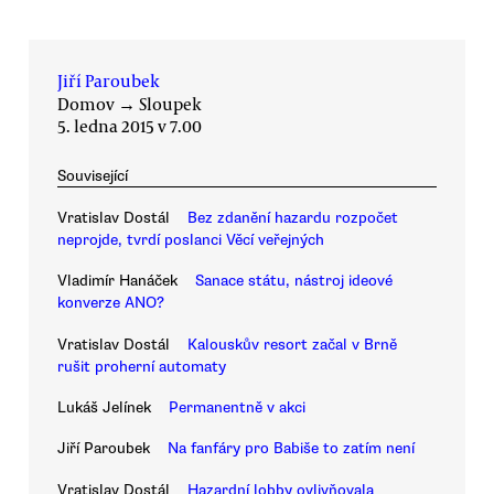
Jiří Paroubek
Domov
→
Sloupek
5. ledna 2015 v 7.00
Související
Vratislav Dostál
Bez zdanění hazardu rozpočet
neprojde, tvrdí poslanci Věcí veřejných
Vladimír Hanáček
Sanace státu, nástroj ideové
konverze ANO?
Vratislav Dostál
Kalouskův resort začal v Brně
rušit proherní automaty
Lukáš Jelínek
Permanentně v akci
Jiří Paroubek
Na fanfáry pro Babiše to zatím není
Vratislav Dostál
Hazardní lobby ovlivňovala