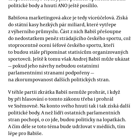
politické body a hnutí ANO ještě posílilo.
Babišova marketingová akce je tedy víceúčelová. Získá
do státní kasy hezkých pár miliard, které vytřepe
z výherního průmyslu. Část z nich Babiš přešoupne
do nedostatkem peněz strádajícího českého sportu, což
stoprocentně ocení šéfové českého sportu, kteří
to budou stále připomínat statisícům organizovaných
sportovců. Ještě k tomu však Andrej Babiš může ukázat
— pokud jeho návrhy nebudou ostatními
parlamentními stranami podpořeny —
na zkorumpovanost dalších politických stran.
V téhle partii zkrátka Babiš nemůže prohrát, i když
by při hlasování o tomto zákonu třeba i prohrál
ve Sněmovně. Na konto svého hnutí tak i tak získá další
politické body. A než lídři ostatních parlamentních
stran pochopí, o co jde, budou politicky na lopatkách.
A čím déle se toto téma bude udržovat v médiích, tím
lépe pro Babiše.