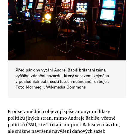
Před pár dny vytáhl Andrej Babiš brilantní téma
vyššího zdanění hazardu, který se v zemi zejména
v posledních pěti, šesti letech neúnosně rozbujel.
Foto Mormegil, Wikimedia Commons
Proč se v médiích objevují spíše anonymní hlasy
politiků jiných stran, mimo Andreje Babiše, včetně
politiků ČSSD, kteří říkají: nic proti Babišovu návrhu,
ale snižme navržené navýšení daňových sazeb