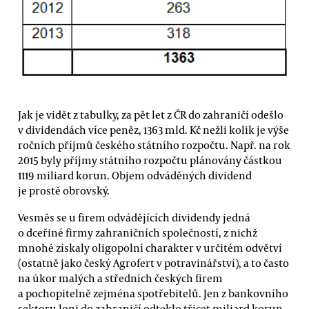
Jak je vidět z tabulky, za pět let z ČR do zahraničí odešlo
v dividendách více peněz, 1363 mld. Kč nežli kolik je výše
ročních příjmů českého státního rozpočtu. Např. na rok
2015 byly příjmy státního rozpočtu plánovány částkou
1119 miliard korun. Objem odváděných dividend
je prostě obrovský.
Vesměs se u firem odvádějících dividendy jedná
o dceřiné firmy zahraničních společností, z nichž
mnohé získaly oligopolní charakter v určitém odvětví
(ostatně jako český Agrofert v potravinářství), a to často
na úkor malých a středních českých firem
a pochopitelně zejména spotřebitelů. Jen z bankovního
sektoru loni do zahraničí odteklo třicet miliard korun.