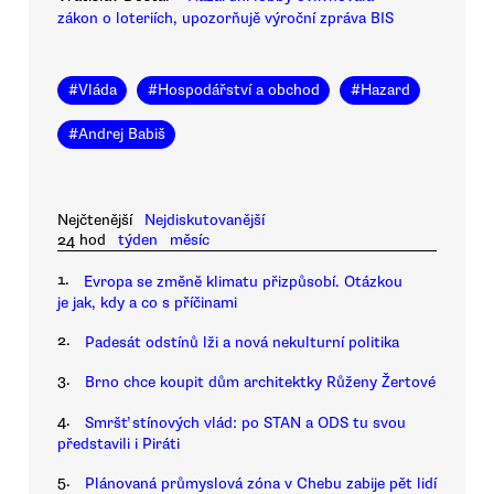
zákon o loteriích, upozorňujě výroční zpráva BIS
#
Vláda
#
Hospodářství a obchod
#
Hazard
#
Andrej Babiš
Nejčtenější
Nejdiskutovanější
24 hod
týden
měsíc
1.
Evropa se změně klimatu přizpůsobí. Otázkou
je jak, kdy a co s příčinami
2.
Padesát odstínů lži a nová nekulturní politika
3.
Brno chce koupit dům architektky Růženy Žertové
4.
Smršť stínových vlád: po STAN a ODS tu svou
představili i Piráti
5.
Plánovaná průmyslová zóna v Chebu zabije pět lidí