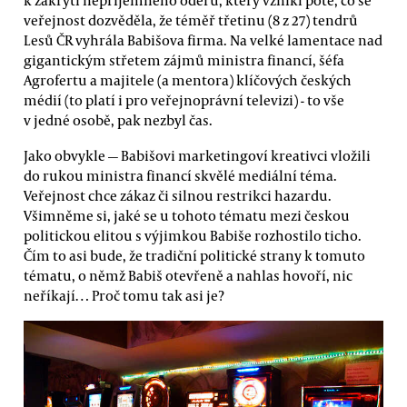
veřejnost dozvěděla, že téměř třetinu (8 z 27) tendrů
Lesů ČR vyhrála Babišova firma. Na velké lamentace nad
gigantickým střetem zájmů ministra financí, šéfa
Agrofertu a majitele (a mentora) klíčových českých
médií (to platí i pro veřejnoprávní televizi) - to vše
v jedné osobě, pak nezbyl čas.
Jako obvykle — Babišovi marketingoví kreativci vložili
do rukou ministra financí skvělé mediální téma.
Veřejnost chce zákaz či silnou restrikci hazardu.
Všimněme si, jaké se u tohoto tématu mezi českou
politickou elitou s výjimkou Babiše rozhostilo ticho.
Čím to asi bude, že tradiční politické strany k tomuto
tématu, o němž Babiš otevřeně a nahlas hovoří, nic
neříkají… Proč tomu tak asi je?