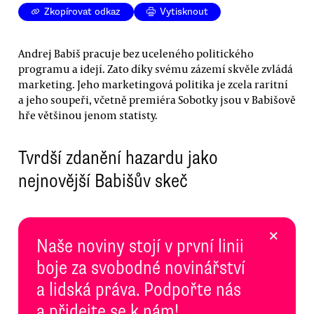
Zkopírovat odkaz
Vytisknout
Andrej Babiš pracuje bez uceleného politického
programu a idejí. Zato díky svému zázemí skvěle zvládá
marketing. Jeho marketingová politika je zcela raritní
a jeho soupeři, včetně premiéra Sobotky jsou v Babišově
hře většinou jenom statisty.
Tvrdší zdanění hazardu jako
nejnovější Babišův skeč
×
Naše noviny stojí v první linii
boje za svobodné novinářství
a lidská práva. Podpořte nás
a přidejte se k nám!