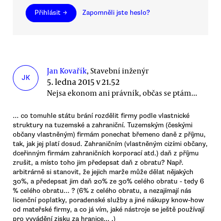
Přihlásit →
Zapomněli jste heslo?
Jan Kovařík
, Stavební inženýr
JK
5. ledna 2015 v 21.52
Nejsa ekonom ani právník, občas se ptám...
... co tomuhle státu brání rozdělit firmy podle vlastnické
struktury na tuzemské a zahraniční. Tuzemským (českými
občany vlastněným) firmám ponechat břemeno daně z příjmu,
tak, jak jej platí dosud. Zahraničním (vlastněným cizími občany,
dceřinným firmám zahraničních korporací atd.) daň z příjmu
zrušit, a místo toho jim předepsat daň z obratu? Např.
arbitrárně si stanovit, že jejich marže může dělat nějakých
30%, a předepsat jim daň 20% ze 30% celého obratu - tedy 6
% celého obratu... ? (6% z celého obratu, a nezajímají nás
licenční poplatky, poradenské služby a jiné nákupy know-how
od mateřské firmy, a co já vím, jaké nástroje se ještě používají
pro vyvádění zisku za hranice... .)