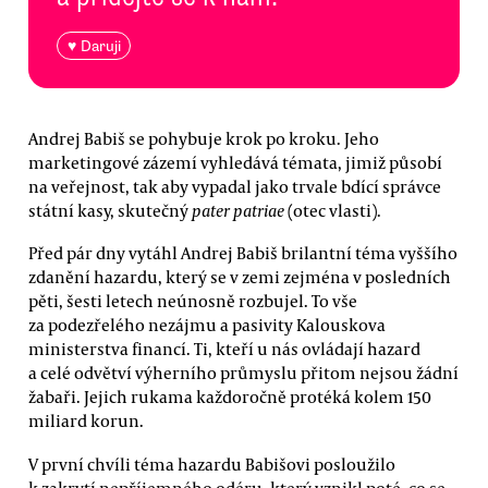
♥ Daruji
Andrej Babiš se pohybuje krok po kroku. Jeho
marketingové zázemí vyhledává témata, jimiž působí
na veřejnost, tak aby vypadal jako trvale bdící správce
státní kasy, skutečný
pater patriae
(otec vlasti).
Před pár dny vytáhl Andrej Babiš brilantní téma vyššího
zdanění hazardu, který se v zemi zejména v posledních
pěti, šesti letech neúnosně rozbujel. To vše
za podezřelého nezájmu a pasivity Kalouskova
ministerstva financí. Ti, kteří u nás ovládají hazard
a celé odvětví výherního průmyslu přitom nejsou žádní
žabaři. Jejich rukama každoročně protéká kolem 150
miliard korun.
V první chvíli téma hazardu Babišovi posloužilo
k zakrytí nepříjemného odéru, který vznikl poté, co se