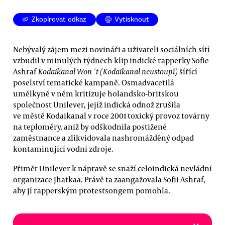
Zkopírovat odkaz
Vytisknout
Nebývalý zájem mezi novináři a uživateli sociálních sítí
vzbudil v minulých týdnech klip indické rapperky Sofie
Ashraf
Kodaikanal Won´t (Kodaikanal neustoupí)
šířící
poselství tematické kampaně. Osmadvacetilá
umělkyně v něm kritizuje holandsko-britskou
společnost Unilever, jejíž indická odnož zrušila
ve městě Kodaikanal v roce 2001 toxický provoz továrny
na teploměry, aniž by odškodnila postižené
zaměstnance a zlikvidovala nashromážděný odpad
kontaminující vodní zdroje.
Přimět Unilever k nápravě se snaží celoindická nevládní
organizace Jhatkaa. Právě ta zaangažovala Sofii Ashraf,
aby jí rapperským protestsongem pomohla.