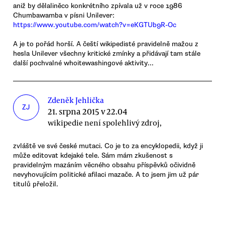
aniž by dělaliněco konkrétního zpívala už v roce 1986
Chumbawamba v písni Unilever:
https://www.youtube.com/watch?v=eKGTUb9R-Oc
A je to pořád horší. A čeští wikipedisté pravidelně mažou z
hesla Unilever všechny kritické zmínky a přidávají tam stále
další pochvalné whoitewashingové aktivity...
Zdeněk Jehlička
ZJ
21. srpna 2015 v 22.04
wikipedie není spolehlivý zdroj,
zvláště ve své české mutaci. Co je to za encyklopedii, když ji
může editovat kdejaké tele. Sám mám zkušenost s
pravidelným mazáním věcného obsahu příspěvků očividně
nevyhovujícím politické afilaci mazače. A to jsem jim už pár
titulů přeložil.