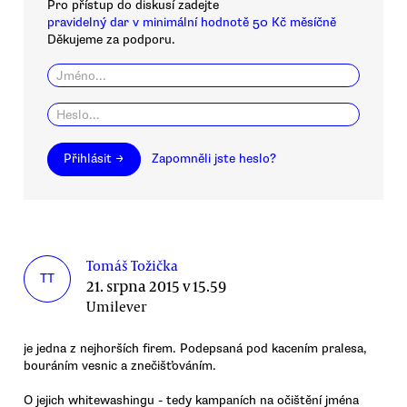
Pro přístup do diskusí zadejte
pravidelný dar v minimální hodnotě 50 Kč měsíčně
Děkujeme za podporu.
Přihlásit →
Zapomněli jste heslo?
Tomáš Tožička
TT
21. srpna 2015 v 15.59
Umilever
je jedna z nejhorších firem. Podepsaná pod kacením pralesa,
bouráním vesnic a znečišťováním.
O jejich whitewashingu - tedy kampaních na očištění jména