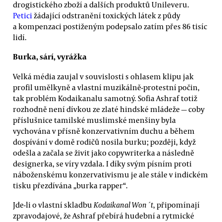
drogistického zboží a dalších produktů Unileveru.
Petici
žádající odstranění toxických látek z půdy
a kompenzaci postiženým podepsalo zatím přes 86 tisíc
lidí.
Burka, sárí, vyrážka
Velká média zaujal v souvislosti s ohlasem klipu jak
profil umělkyně a vlastní muzikálně-protestní počin,
tak problém Kodaikanalu samotný. Sofia Ashraf totiž
rozhodně není dívkou ze zlaté hindské mládeže — coby
příslušnice tamilské muslimské menšiny byla
vychována v přísně konzervativním duchu a během
dospívání v domě rodičů nosila burku; později, když
odešla a začala se živit jako copywriterka a následně
designerka, se víry vzdala. I díky svým písním proti
náboženskému konzervativismu je ale stále v indickém
tisku přezdívána „burka rapper“.
Jde-li o vlastní skladbu
Kodaikanal Won´t
, připomínají
zpravodajové, že Ashraf přebírá hudební a rytmické