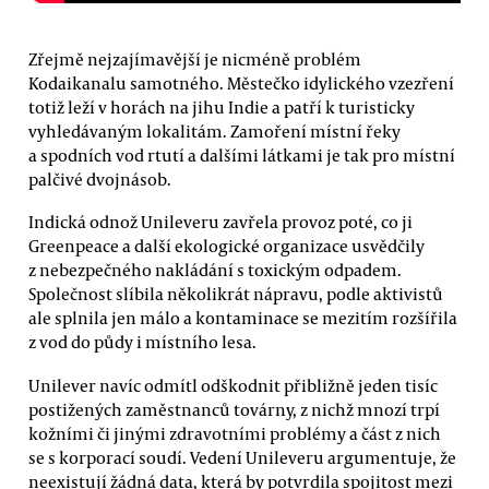
Zřejmě nejzajímavější je nicméně problém
Kodaikanalu samotného. Městečko idylického vzezření
totiž leží v horách na jihu Indie a patří k turisticky
vyhledávaným lokalitám. Zamoření místní řeky
a spodních vod rtutí a dalšími látkami je tak pro místní
palčivé dvojnásob.
Indická odnož Unileveru zavřela provoz poté, co ji
Greenpeace a další ekologické organizace usvědčily
z nebezpečného nakládání s toxickým odpadem.
Společnost slíbila několikrát nápravu, podle aktivistů
ale splnila jen málo a kontaminace se mezitím rozšířila
z vod do půdy i místního lesa.
Unilever navíc odmítl odškodnit přibližně jeden tisíc
postižených zaměstnanců továrny, z nichž mnozí trpí
kožními či jinými zdravotními problémy a část z nich
se s korporací soudí. Vedení Unileveru argumentuje, že
neexistují žádná data, která by potvrdila spojitost mezi