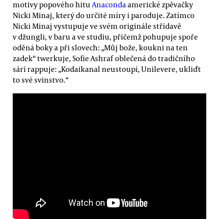
motivy popového hitu
Anaconda
americké zpěvačky
Nicki Minaj, který do určité míry i paroduje. Zatímco
Nicki Minaj vystupuje ve svém originále střídavě
v džungli, v baru a ve studiu, přičemž pohupuje spoře
oděná boky a při slovech: „Můj bože, koukni na ten
zadek“ twerkuje, Sofie Ashraf oblečená do tradičního
sárí rappuje: „Kodaikanal neustoupí, Unilevere, ukliďt
to své svinstvo.“