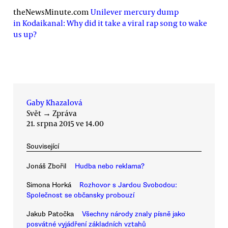
theNewsMinute.com
Unilever mercury dump
in Kodaikanal: Why did it take a viral rap song to wake
us up?
Gaby Khazalová
Svět
→
Zpráva
21. srpna 2015 ve 14.00
Související
Jonáš Zbořil
Hudba nebo reklama?
Simona Horká
Rozhovor s Jardou Svobodou:
Společnost se občansky probouzí
Jakub Patočka
Všechny národy znaly písně jako
posvátné vyjádření základních vztahů