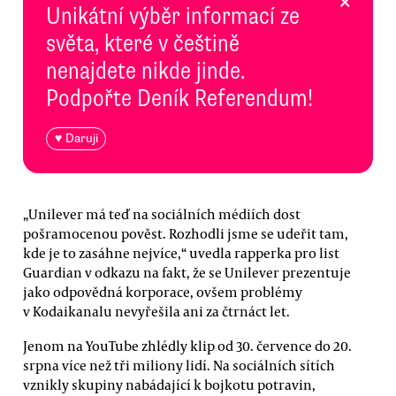
×
Unikátní výběr informací ze
světa, které v češtině
nenajdete nikde jinde.
Podpořte Deník Referendum!
♥ Daruji
„Unilever má teď na sociálních médiích dost
pošramocenou pověst. Rozhodli jsme se udeřit tam,
kde je to zasáhne nejvíce,“ uvedla rapperka pro list
Guardian v odkazu na fakt, že se Unilever prezentuje
jako odpovědná korporace, ovšem problémy
v Kodaikanalu nevyřešila ani za čtrnáct let.
Jenom na YouTube zhlédly klip od 30. července do 20.
srpna více než tři miliony lidí. Na sociálních sítích
vznikly skupiny nabádající k bojkotu potravin,