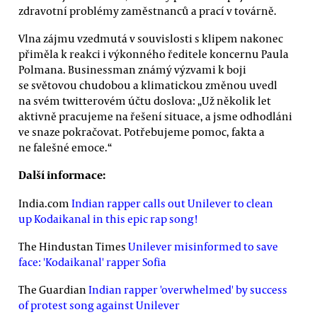
zdravotní problémy zaměstnanců a prací v továrně.
Vlna zájmu vzedmutá v souvislosti s klipem nakonec
přiměla k reakci i výkonného ředitele koncernu Paula
Polmana. Businessman známý výzvami k boji
se světovou chudobou a klimatickou změnou uvedl
na svém twitterovém účtu doslova: „Už několik let
aktivně pracujeme na řešení situace, a jsme odhodláni
ve snaze pokračovat. Potřebujeme pomoc, fakta a
ne falešné emoce.“
Další informace:
India.com
Indian rapper calls out Unilever to clean
up Kodaikanal in this epic rap song!
The Hindustan Times
Unilever misinformed to save
face: 'Kodaikanal' rapper Sofia
The Guardian
Indian rapper 'overwhelmed' by success
of protest song against Unilever