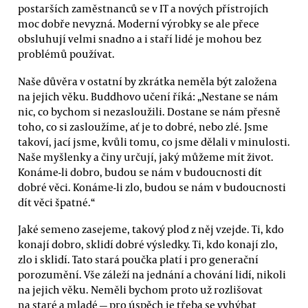
postarších zaměstnanců se v IT a nových přístrojích
moc dobře nevyzná. Moderní výrobky se ale přece
obsluhují velmi snadno a i staří lidé je mohou bez
problémů používat.
Naše důvěra v ostatní by zkrátka neměla být založena
na jejich věku. Buddhovo učení říká: „Nestane se nám
nic, co bychom si nezasloužili. Dostane se nám přesně
toho, co si zasloužíme, ať je to dobré, nebo zlé. Jsme
takoví, jací jsme, kvůli tomu, co jsme dělali v minulosti.
Naše myšlenky a činy určují, jaký můžeme mít život.
Konáme-li dobro, budou se nám v budoucnosti dít
dobré věci. Konáme-li zlo, budou se nám v budoucnosti
dít věci špatné.“
Jaké semeno zasejeme, takový plod z něj vzejde. Ti, kdo
konají dobro, sklidí dobré výsledky. Ti, kdo konají zlo,
zlo i sklidí. Tato stará poučka platí i pro generační
porozumění. Vše záleží na jednání a chování lidí, nikoli
na jejich věku. Neměli bychom proto už rozlišovat
na staré a mladé — pro úspěch je třeba se vyhýbat