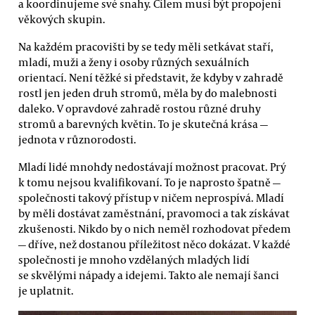
a koordinujeme své snahy. Cílem musí být propojení
věkových skupin.
Na každém pracovišti by se tedy měli setkávat staří,
mladí, muži a ženy i osoby různých sexuálních
orientací. Není těžké si představit, že kdyby v zahradě
rostl jen jeden druh stromů, měla by do malebnosti
daleko. V opravdové zahradě rostou různé druhy
stromů a barevných květin. To je skutečná krása —
jednota v různorodosti.
Mladí lidé mnohdy nedostávají možnost pracovat. Prý
k tomu nejsou kvalifikovaní. To je naprosto špatně —
společnosti takový přístup v ničem neprospívá. Mladí
by měli dostávat zaměstnání, pravomoci a tak získávat
zkušenosti. Nikdo by o nich neměl rozhodovat předem
— dříve, než dostanou příležitost něco dokázat. V každé
společnosti je mnoho vzdělaných mladých lidí
se skvělými nápady a idejemi. Takto ale nemají šanci
je uplatnit.