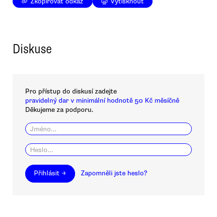
Zkopírovat odkaz
Vytisknout
Diskuse
Pro přístup do diskusí zadejte
pravidelný dar v minimální hodnotě 50 Kč měsíčně
Děkujeme za podporu.
Přihlásit →
Zapomněli jste heslo?