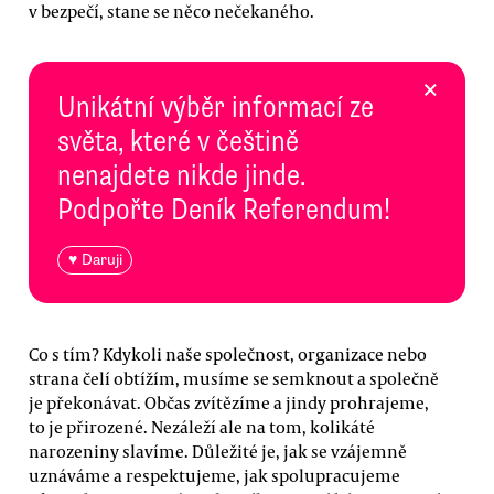
v bezpečí, stane se něco nečekaného.
×
Unikátní výběr informací ze
světa, které v češtině
nenajdete nikde jinde.
Podpořte Deník Referendum!
♥ Daruji
Co s tím? Kdykoli naše společnost, organizace nebo
strana čelí obtížím, musíme se semknout a společně
je překonávat. Občas zvítězíme a jindy prohrajeme,
to je přirozené. Nezáleží ale na tom, kolikáté
narozeniny slavíme. Důležité je, jak se vzájemně
uznáváme a respektujeme, jak spolupracujeme