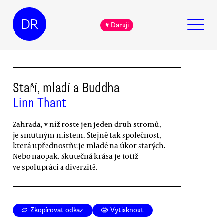
DR
♥ Daruji
Staří, mladí a Buddha
Linn Thant
Zahrada, v níž roste jen jeden druh stromů,
je smutným místem. Stejně tak společnost,
která upřednostňuje mladé na úkor starých.
Nebo naopak. Skutečná krása je totiž
ve spolupráci a diverzitě.
Zkopírovat odkaz
Vytisknout