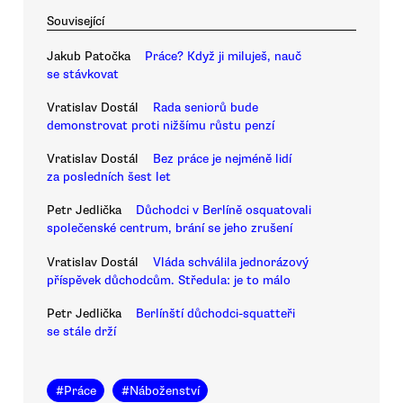
Související
Jakub Patočka
Práce? Když ji miluješ, nauč
se stávkovat
Vratislav Dostál
Rada seniorů bude
demonstrovat proti nižšímu růstu penzí
Vratislav Dostál
Bez práce je nejméně lidí
za posledních šest let
Petr Jedlička
Důchodci v Berlíně osquatovali
společenské centrum, brání se jeho zrušení
Vratislav Dostál
Vláda schválila jednorázový
příspěvek důchodcům. Středula: je to málo
Petr Jedlička
Berlínští důchodci-squatteři
se stále drží
#
Práce
#
Náboženství