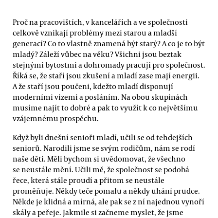
Proč na pracovištích, v kancelářích a ve společnosti
celkově vznikají problémy mezi starou a mladší
generací? Co to vlastně znamená být starý? A co je to být
mladý? Záleží vůbec na věku? Všichni jsou beztak
stejnými bytostmi a dohromady pracují pro společnost.
Říká se, že staří jsou zkušení a mladí zase mají energii.
A že staří jsou poučeni, kdežto mladí disponují
moderními vizemi a posláním. Na obou skupinách
musíme najít to dobré a pak to využít k co největšímu
vzájemnému prospěchu.
Když byli dnešní senioři mladí, učili se od tehdejších
seniorů. Narodili jsme se svým rodičům, nám se rodí
naše děti. Měli bychom si uvědomovat, že všechno
se neustále mění. Učili mě, že společnost se podobá
řece, která stále proudí a přitom se neustále
proměňuje. Někdy teče pomalu a někdy uhání prudce.
Někde je klidná a mírná, ale pak se z ní najednou vynoří
skály a peřeje. Jakmile si začneme myslet, že jsme