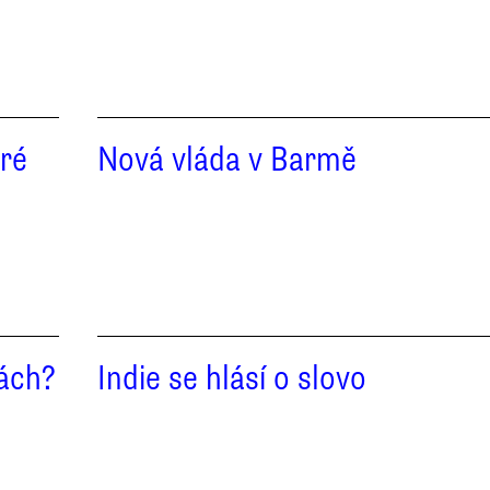
eré
Nová vláda v Barmě
bách?
Indie se hlásí o slovo