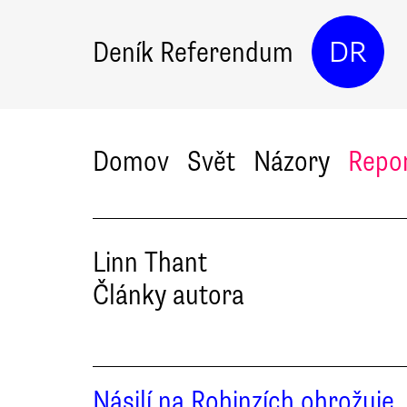
Deník Referendum
DR
Domov
Svět
Názory
Repo
Linn
Thant
Články autora
Násilí na Rohinzích ohrožuje