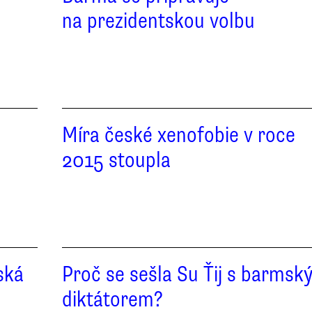
na prezidentskou volbu
Míra české xenofobie v roce
2015 stoupla
ská
Proč se sešla Su Ťij s barmsk
diktátorem?