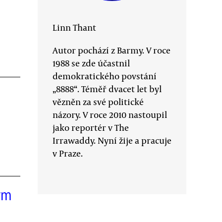
Linn Thant
Autor pochází z Barmy. V roce
1988 se zde účastnil
demokratického povstání
„8888“. Téměř dvacet let byl
vězněn za své politické
názory. V roce 2010 nastoupil
jako reportér v The
Irrawaddy. Nyní žije a pracuje
v Praze.
ým