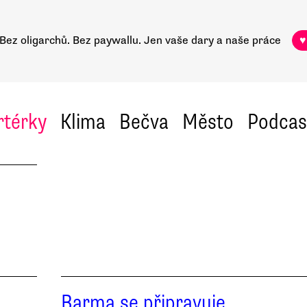
Bez oligarchů. Bez paywallu.
Jen vaše dary a naše práce
♥
rtérky
Klima
Bečva
Město
Podcas
Barma se připravuje