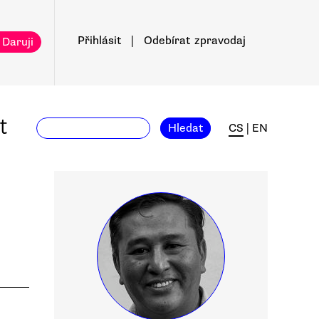
Přihlásit
|
Odebírat
zpravodaj
 Daruji
t
Hledat
CS
|
EN