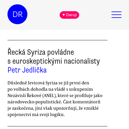
DR
♥ Daruji
Řecká Syriza povládne
s euroskeptickými nacionalisty
Petr Jedlička
Důsledně levicová Syriza se již první den
po volbách dohodla na vládě s uskupením
Nezávislí Řekové (ANEL), které se profiluje jako
národovecko-populistické. Část komentátorů
je zaskočena, jiní však upozorňují, že vzniklé
spojenectví má svoji logiku.