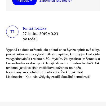
Přihlásit →
Zapomněli jste heslo?
Tomáš Tožička
TT
27. ledna 2015 v 0.23
No teda!
Vypadá to dost otřesně, ale pokud chce Syriza splnit své sliby,
pak si těžko mohla vybrat někoho lepšího, kdo by jim kryl záda
ve vyjednávání s troikou a EC. Myslím, že byrokrati v Bruselu a
Lucemburku se dost potí. A nejinak na tom budou bankéři. Tak
uvidíme, jestli to tihle radikálové poženou na nože...
Na socany se spolehnout nedá ani v Řecku, jak říkal
Liebknecht - Kdo nás vždycky zradí? Sociální demokrati!