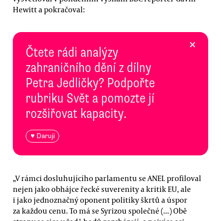
Hewitt a pokračoval:
×
Čtete rádi analýzy
zahraničního dění z dílny
Petra Jedličky? Podpořte
rubriku Svět a pomozte jí
rozšiřovat kapacity.
♥ Daruji
„V rámci dosluhujícího parlamentu se ANEL profiloval
nejen jako obhájce řecké suverenity a kritik EU, ale
i jako jednoznačný oponent politiky škrtů a úspor
za každou cenu. To má se Syrizou společné (...) Obě