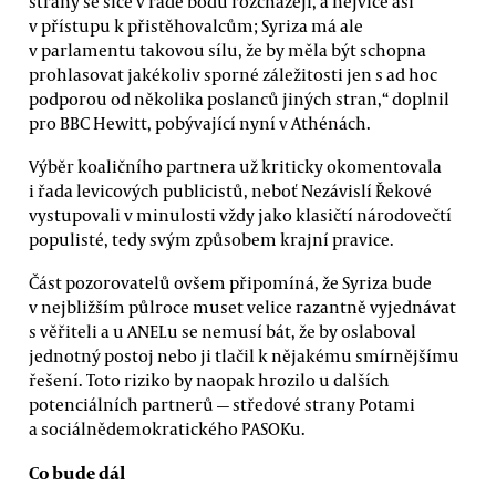
strany se sice v řadě bodů rozcházejí, a nejvíce asi
v přístupu k přistěhovalcům; Syriza má ale
v parlamentu takovou sílu, že by měla být schopna
prohlasovat jakékoliv sporné záležitosti jen s ad hoc
podporou od několika poslanců jiných stran,“ doplnil
pro BBC Hewitt, pobývající nyní v Athénách.
Výběr koaličního partnera už kriticky okomentovala
i řada levicových publicistů, neboť Nezávislí Řekové
vystupovali v minulosti vždy jako klasičtí národovečtí
populisté, tedy svým způsobem krajní pravice.
Část pozorovatelů ovšem připomíná, že Syriza bude
v nejbližším půlroce muset velice razantně vyjednávat
s věřiteli a u ANELu se nemusí bát, že by oslaboval
jednotný postoj nebo ji tlačil k nějakému smírnějšímu
řešení. Toto riziko by naopak hrozilo u dalších
potenciálních partnerů — středové strany Potami
a sociálnědemokratického PASOKu.
Co bude dál