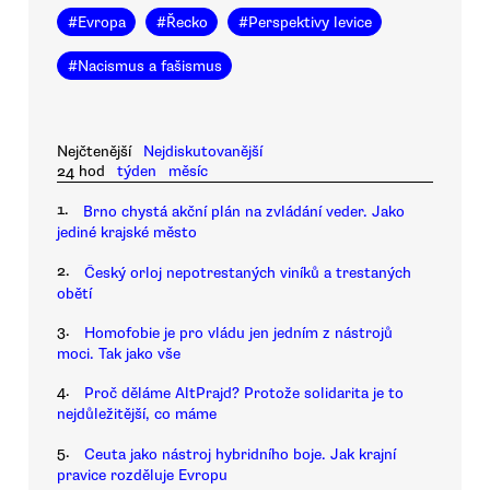
#
Evropa
#
Řecko
#
Perspektivy levice
#
Nacismus a fašismus
Nejčtenější
Nejdiskutovanější
24 hod
týden
měsíc
1.
Brno chystá akční plán na zvládání veder. Jako
jediné krajské město
2.
Český orloj nepotrestaných viníků a trestaných
obětí
3.
Homofobie je pro vládu jen jedním z nástrojů
moci. Tak jako vše
4.
Proč děláme AltPrajd? Protože solidarita je to
nejdůležitější, co máme
5.
Ceuta jako nástroj hybridního boje. Jak krajní
pravice rozděluje Evropu