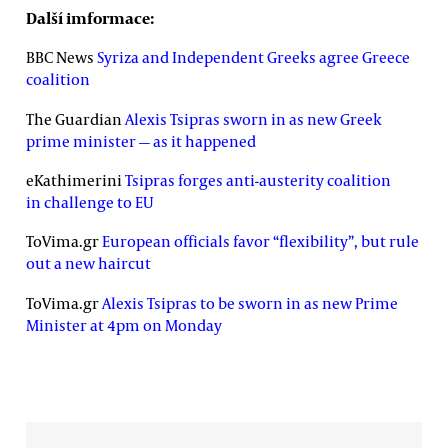
Další imformace:
BBC News
Syriza and Independent Greeks agree Greece
coalition
The Guardian
Alexis Tsipras sworn in as new Greek
prime minister — as it happened
eKathimerini
Tsipras forges anti-austerity coalition
in challenge to EU
ToVima.gr
European officials favor “flexibility”, but rule
out a new haircut
ToVima.gr
Alexis Tsipras to be sworn in as new Prime
Minister at 4pm on Monday