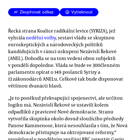
Zkopírovat odkaz
Vytisknout
Řecká strana Koalice radikální levice (SYRIZA), jež
vyhrála
nedělní volby
, sestaví vládu se skupinou
euroskeptických a národoveckých politiků
kandidujících v rámci uskupení Nezávislí Řekové
(ANEL). Dohodla se na tom vedení obou subjektů
v pondělí dopoledne. Vláda se bude ve 300členném
parlamentu opírat o 149 poslanců Syrizy a
13 zákonodárců ANELu. Celkově tak bude disponovat
většinou dvanácti hlasů.
„Je to poněkud překvapující spojenectví, ale určitou
logiku má. Nezávislí Řekové se ustavili kolem
odpadlíků z pravicové Nové demokracie. Stranu
vytvořila skupinka okolo dosud sloužícího předsedy
Panose Kammenose, která nesouhlasila s tím, že Nová
demokracie přistupuje na oktrojované reformy,“
vysvětloval v pondělním vysílání BBC reportér Gavin