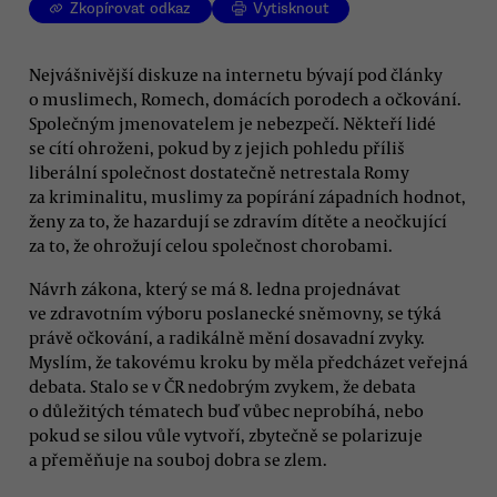
Zkopírovat odkaz
Vytisknout
Nejvášnivější diskuze na internetu bývají pod články
o muslimech, Romech, domácích porodech a očkování.
Společným jmenovatelem je nebezpečí. Někteří lidé
se cítí ohroženi, pokud by z jejich pohledu příliš
liberální společnost dostatečně netrestala Romy
za kriminalitu, muslimy za popírání západních hodnot,
ženy za to, že hazardují se zdravím dítěte a neočkující
za to, že ohrožují celou společnost chorobami.
Návrh zákona, který se má 8. ledna projednávat
ve zdravotním výboru poslanecké sněmovny, se týká
právě očkování, a radikálně mění dosavadní zvyky.
Myslím, že takovému kroku by měla předcházet veřejná
debata. Stalo se v ČR nedobrým zvykem, že debata
o důležitých tématech buď vůbec neprobíhá, nebo
pokud se silou vůle vytvoří, zbytečně se polarizuje
a přeměňuje na souboj dobra se zlem.