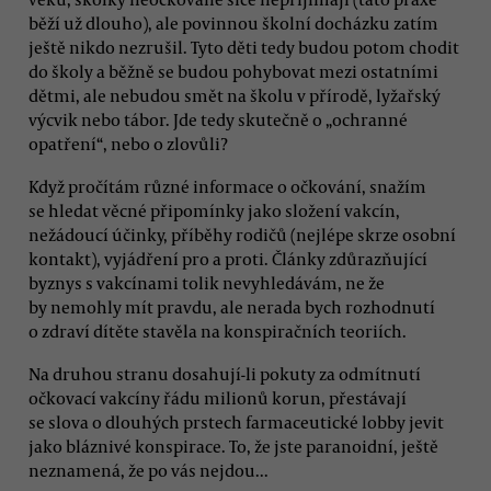
běží už dlouho), ale povinnou školní docházku zatím
ještě nikdo nezrušil. Tyto děti tedy budou potom chodit
do školy a běžně se budou pohybovat mezi ostatními
dětmi, ale nebudou smět na školu v přírodě, lyžařský
výcvik nebo tábor. Jde tedy skutečně o „ochranné
opatření“, nebo o zlovůli?
Když pročítám různé informace o očkování, snažím
se hledat věcné připomínky jako složení vakcín,
nežádoucí účinky, příběhy rodičů (nejlépe skrze osobní
kontakt), vyjádření pro a proti. Články zdůrazňující
byznys s vakcínami tolik nevyhledávám, ne že
by nemohly mít pravdu, ale nerada bych rozhodnutí
o zdraví dítěte stavěla na konspiračních teoriích.
Na druhou stranu dosahují-li pokuty za odmítnutí
očkovací vakcíny řádu milionů korun, přestávají
se slova o dlouhých prstech farmaceutické lobby jevit
jako bláznivé konspirace. To, že jste paranoidní, ještě
neznamená, že po vás nejdou...