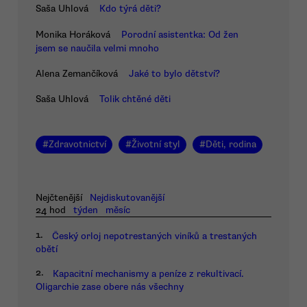
Saša Uhlová
Kdo týrá děti?
Monika Horáková
Porodní asistentka: Od žen
jsem se naučila velmi mnoho
Alena Zemančíková
Jaké to bylo dětství?
Saša Uhlová
Tolik chtěné děti
#
Zdravotnictví
#
Životní styl
#
Děti, rodina
Nejčtenější
Nejdiskutovanější
24 hod
týden
měsíc
1.
Český orloj nepotrestaných viníků a trestaných
obětí
2.
Kapacitní mechanismy a peníze z rekultivací.
Oligarchie zase obere nás všechny