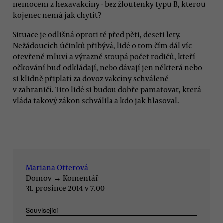
nemocem z hexavakcíny - bez žloutenky typu B, kterou
kojenec nemá jak chytit?
Situace je odlišná oproti té před pěti, deseti lety.
Nežádoucích účinků přibývá, lidé o tom čím dál víc
otevřeně mluví a výrazně stoupá počet rodičů, kteří
očkování buď odkládají, nebo dávají jen některá nebo
si klidně připlatí za dovoz vakcíny schválené
v zahraničí. Tito lidé si budou dobře pamatovat, která
vláda takový zákon schválila a kdo jak hlasoval.
Mariana Otterová
Domov
→
Komentář
31. prosince 2014 v 7.00
Související