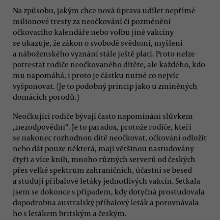
Na způsobu, jakým chce nová úprava udílet nepřímé
milionové tresty za neočkování či pozměnění
očkovacího kalendáře nebo volbu jiné vakcíny
se ukazuje, že zákon o svobodě svědomí, myšlení
a náboženského vyznání stále ještě platí. Proto nelze
potrestat rodiče neočkovaného dítěte, ale každého, kdo
mu napomáhá, i proto je částku nutné co nejvíc
vyšponovat. (Je to podobný princip jako u zmíněných
domácích porodů.)
Neočkující rodiče bývají často napomínáni slůvkem
„nezodpovědní“. Je to paradox, protože rodiče, kteří
se nakonec rozhodnou dítě neočkovat, očkování odložit
nebo dát pouze některá, mají většinou nastudovány
čtyři a více knih, mnoho různých serverů od českých
přes velké spektrum zahraničních, účastní se besed
a studují příbalové letáky jednotlivých vakcín. Setkala
jsem se dokonce s případem, kdy dotyčná prostudovala
dopodrobna australský příbalový leták a porovnávala
ho s letákem britským a českým.