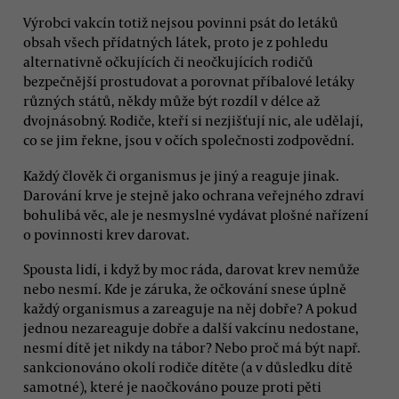
Výrobci vakcín totiž nejsou povinni psát do letáků
obsah všech přídatných látek, proto je z pohledu
alternativně očkujících či neočkujících rodičů
bezpečnější prostudovat a porovnat příbalové letáky
různých států, někdy může být rozdíl v délce až
dvojnásobný. Rodiče, kteří si nezjišťují nic, ale udělají,
co se jim řekne, jsou v očích společnosti zodpovědní.
Každý člověk či organismus je jiný a reaguje jinak.
Darování krve je stejně jako ochrana veřejného zdraví
bohulibá věc, ale je nesmyslné vydávat plošné nařízení
o povinnosti krev darovat.
Spousta lidí, i když by moc ráda, darovat krev nemůže
nebo nesmí. Kde je záruka, že očkování snese úplně
každý organismus a zareaguje na něj dobře? A pokud
jednou nezareaguje dobře a další vakcínu nedostane,
nesmí dítě jet nikdy na tábor? Nebo proč má být např.
sankcionováno okolí rodiče dítěte (a v důsledku dítě
samotné), které je naočkováno pouze proti pěti