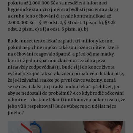
pokuta až 3.000.000 Kč a za nesdělení informací
hygienické stanici o jménu a bydlišti pacienta a datu
a druhu jeho očkování či trvalé kontraindikaci až
2.000.000 Kč — § 45 odst. 2, § 51 odst. 1 písm. b), § 92k
odst. 2 písm. c) a f) a odst. 6 písm. a), b)
Bude muset tento lékař zaplatit tři miliony korun,
pokud nepíchne injekci také sourozenci dítěte, které
na očkování reagovalo špatně, a před očima matky,
která už jednu špatnou zkušenost zažila a je za
ni navždy zodpovědná (tj. bude si ji do konce života
vyčítat)? Stejně tak se v každém příbalovém letáku píše,
že je-li závažná reakce po první dávce vakcíny, nemá
se už dávat další, to ji radši budou lékaři přehlížet, jen
aby se nedostali do problémů? A co když rodič očkování
odmítne — dostane lékař třímilionovou pokutu za to, že
jeho vůli respektoval? Bude vůbec moci udělat něco
jiného?