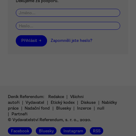
Děkujeme za podporu.
Přihlásit →
Zapomněli jste heslo?
Deník Referendum:
Redakce
|
Všichni
autoři
|
Vydavatel
|
Etický kodex
|
Diskuse
|
Nabídky
práce
|
Nadační fond
|
Bluesky
|
Inzerce
|
null
|
Partneři
© Vydavatelství Referendum, s. r. o., 2020.
Facebook
Bluesky
Instagram
RSS