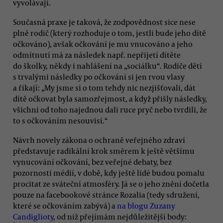
vyvolávají.
Současná praxe je taková, že zodpovědnost sice nese
plně rodič (který rozhoduje o tom, jestli bude jeho dítě
očkováno), avšak očkování je mu vnucováno a jeho
odmítnutí má za následek např. nepřijetí dítěte
do školky, někdy i nahlášení na „sociálku“. Rodiče dětí
s trvalými následky po očkování si jen rvou vlasy
a říkají: „My jsme si o tom tehdy nic nezjišťovali, dát
dítě očkovat byla samozřejmost, a když přišly následky,
všichni od toho najednou dali ruce pryč nebo tvrdili, že
to s očkováním nesouvisí.“
Návrh novely zákona o ochraně veřejného zdraví
představuje radikální krok směrem k ještě většímu
vynucování očkování, bez veřejné debaty, bez
pozornosti médií, v době, kdy ještě lidé budou pomalu
procitat ze sváteční atmosféry. Já se o jeho znění dočetla
pouze na facebookové stránce Rozalia (tedy sdružení,
které se očkováním zabývá) a
na blogu Zuzany
Candiglioty
, od níž přejímám nejdůležitější body: