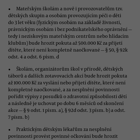
Mateřským školám a nově i provozovatelům tzv.
dětských skupin a osobám provozujícím péči o děti
do 3 let věku (fyzickým osobám na základě živnosti,
právnickým osobám i bez podnikatelského oprávnění —
tedy i neziskovým mateřským centrům nebo hlídacím
klubům) bude hrozit pokuta až 500.000 Kč za přijetí
dítěte, které není kompletně naočkované — § 50, § 92k
odst. 4 a odst. 6 písm. d
Školám, organizátorům škol v přírodě, dětských
táborů a dalších zotavovacích akcí bude hrozit pokuta
až 100.000 Kč za vyslání nebo přijetí dítěte, které není
kompletně naočkované, a za nesplnění povinnosti
pořídit výpisy z posudků o zdravotní způsobilosti dětí
a následně je uchovat po dobu 6 měsíců od skončení
akce — § 9 odst. 1 písm. a), § 92d odst. 3 písm. b) a odst.
7 písm. b)
Praktickým dětským lékařům za nesplnění
povinnosti provést povinné očkování bude hrozit