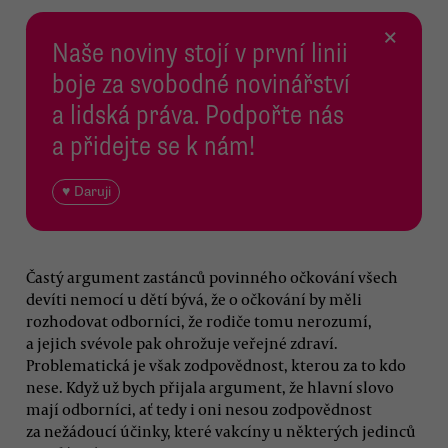
×
Naše noviny stojí v první linii
boje za svobodné novinářství
a lidská práva. Podpořte nás
a přidejte se k nám!
♥ Daruji
Častý argument zastánců povinného očkování všech
devíti nemocí u dětí bývá, že o očkování by měli
rozhodovat odborníci, že rodiče tomu nerozumí,
a jejich svévole pak ohrožuje veřejné zdraví.
Problematická je však zodpovědnost, kterou za to kdo
nese. Když už bych přijala argument, že hlavní slovo
mají odborníci, ať tedy i oni nesou zodpovědnost
za nežádoucí účinky, které vakcíny u některých jedinců