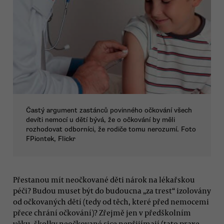
Častý argument zastánců povinného očkování všech
devíti nemocí u dětí bývá, že o očkování by měli
rozhodovat odborníci, že rodiče tomu nerozumí. Foto
FPiontek, Flickr
Přestanou mít neočkované děti nárok na lékařskou
péči? Budou muset být do budoucna „za trest“ izolovány
od očkovaných dětí (tedy od těch, které před nemocemi
přece chrání očkování)? Zřejmě jen v předškolním
věku, školky neočkované sice nepřijímají (tato praxe