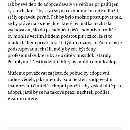
tak by své děti do adopce dávaly ve většině případů jen
ty z nich, které by si za svým rozhodnutím dítě odložit
stály opravdu pevně. Pak by bylo možné postupovat tak,
že by právě narozené dítě, které by matka nechtěla
vychovávat, šlo do preadopční péče. Adoptivní rodiče
by mohli s větším klidem podstoupit riziko, že si to
matka během příštích šesti týdnů rozmyslí. Pokud by je
podstupovat nechtěli, měly by zde být ženy
profesionálky, které by se o dítě v mezidobí staraly.
Po uplynutí šestitýdenní lhůty by mohlo dojít k adopci.
Můžeme považovat za jisté, že pokud by adoptivní
rodiče věděli, jaké metody jsou někteří zodpovědní
i samozvaní činitelé schopni použít, aby získali dítě pro
adopci, jistě by se na takové praxi nechtěli podílet.
V zájmu dítěte.