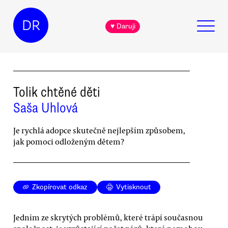
DR
♥ Daruji
Tolik chtěné děti
Saša Uhlová
Je rychlá adopce skutečně nejlepším způsobem,
jak pomoci odloženým dětem?
Zkopírovat odkaz
Vytisknout
Jedním ze skrytých problémů, které trápí současnou