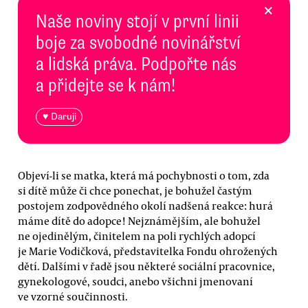
×
Naše noviny stojí v první linii
boje za svobodné novinářství
a lidská práva. Podpořte nás
a přidejte se k nám!
♥ Daruji
Objeví-li se matka, která má pochybnosti o tom, zda
si dítě může či chce ponechat, je bohužel častým
postojem zodpovědného okolí nadšená reakce: hurá
máme dítě do adopce! Nejznámějším, ale bohužel
ne ojedinělým, činitelem na poli rychlých adopcí
je Marie Vodičková, představitelka Fondu ohrožených
dětí. Dalšími v řadě jsou některé sociální pracovnice,
gynekologové, soudci, anebo všichni jmenovaní
ve vzorné součinnosti.