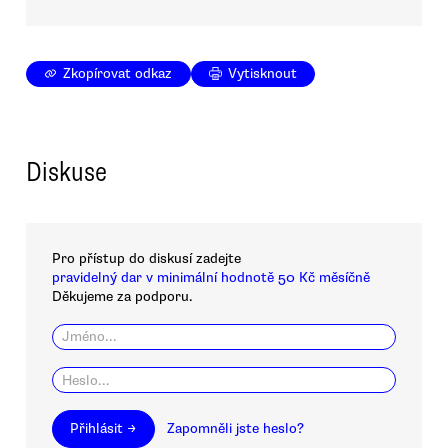
Zkopírovat odkaz
Vytisknout
Diskuse
Pro přístup do diskusí zadejte
pravidelný dar v minimální hodnotě 50 Kč měsíčně
Děkujeme za podporu.
Přihlásit →
Zapomněli jste heslo?