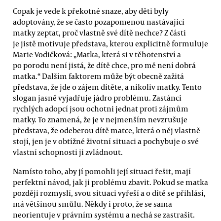
Copak je vede k překotné snaze, aby děti byly
adoptovány, že se často pozapomenou nastávající
matky zeptat, proč vlastně své dítě nechce? Z části
je jistě motivuje představa, kterou explicitně formuluje
Marie Vodičková: „Matka, která si v těhotenství a
po porodu není jistá, že dítě chce, pro mě není dobrá
matka.“ Dalším faktorem může být obecně zažitá
představa, že jde o zájem dítěte, a nikoliv matky. Tento
slogan jasně vyjadřuje jádro problému. Zastánci
rychlých adopcí jsou ochotni jednat proti zájmům
matky. To znamená, že je v nejmenším nevzrušuje
představa, že odeberou dítě matce, která o něj vlastně
stojí, jen je v obtížné životní situaci a pochybuje o své
vlastní schopnosti ji zvládnout.
Namísto toho, aby jí pomohli její situaci řešit, mají
perfektní návod, jak ji problému zbavit. Pokud se matka
později rozmyslí, svou situaci vyřeší a o dítě se přihlásí,
má většinou smůlu. Někdy i proto, že se sama
neorientuje v právním systému a nechá se zastrašit.