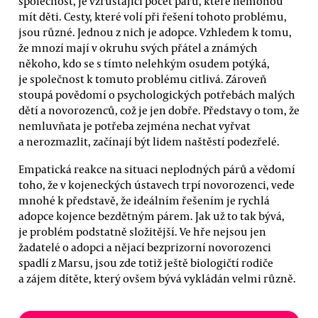
společnost, je vzrůstající počet párů, které nemohou
mít děti. Cesty, které volí při řešení tohoto problému,
jsou různé. Jednou z nich je adopce. Vzhledem k tomu,
že mnozí mají v okruhu svých přátel a známých
někoho, kdo se s tímto nelehkým osudem potýká,
je společnost k tomuto problému citlivá. Zároveň
stoupá povědomí o psychologických potřebách malých
dětí a novorozenců, což je jen dobře. Představy o tom, že
nemluvňata je potřeba zejména nechat vyřvat
a nerozmazlit, začínají být lidem naštěstí podezřelé.
Empatická reakce na situaci neplodných párů a vědomí
toho, že v kojeneckých ústavech trpí novorozenci, vede
mnohé k představě, že ideálním řešením je rychlá
adopce kojence bezdětným párem. Jak už to tak bývá,
je problém podstatně složitější. Ve hře nejsou jen
žadatelé o adopci a nějací bezprizorní novorozenci
spadlí z Marsu, jsou zde totiž ještě biologičtí rodiče
a zájem dítěte, který ovšem bývá vykládán velmi různě.