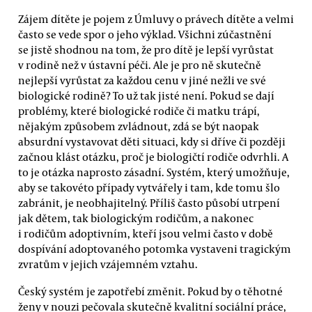
Zájem dítěte je pojem z Úmluvy o právech dítěte a velmi
často se vede spor o jeho výklad. Všichni zúčastnění
se jistě shodnou na tom, že pro dítě je lepší vyrůstat
v rodině než v ústavní péči. Ale je pro ně skutečně
nejlepší vyrůstat za každou cenu v jiné nežli ve své
biologické rodině? To už tak jisté není. Pokud se dají
problémy, které biologické rodiče či matku trápí,
nějakým způsobem zvládnout, zdá se být naopak
absurdní vystavovat děti situaci, kdy si dříve či později
začnou klást otázku, proč je biologičtí rodiče odvrhli. A
to je otázka naprosto zásadní. Systém, který umožňuje,
aby se takovéto případy vytvářely i tam, kde tomu šlo
zabránit, je neobhajitelný. Příliš často působí utrpení
jak dětem, tak biologickým rodičům, a nakonec
i rodičům adoptivním, kteří jsou velmi často v době
dospívání adoptovaného potomka vystaveni tragickým
zvratům v jejich vzájemném vztahu.
Český systém je zapotřebí změnit. Pokud by o těhotné
ženy v nouzi pečovala skutečně kvalitní sociální práce,