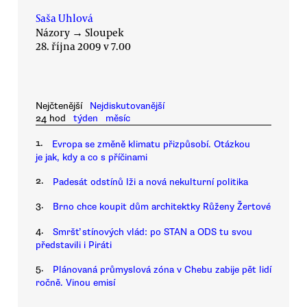
Saša Uhlová
Názory
→
Sloupek
28. října 2009 v 7.00
Nejčtenější
Nejdiskutovanější
24 hod
týden
měsíc
1.
Evropa se změně klimatu přizpůsobí. Otázkou
je jak, kdy a co s příčinami
2.
Padesát odstínů lži a nová nekulturní politika
3.
Brno chce koupit dům architektky Růženy Žertové
4.
Smršť stínových vlád: po STAN a ODS tu svou
představili i Piráti
5.
Plánovaná průmyslová zóna v Chebu zabije pět lidí
ročně. Vinou emisí