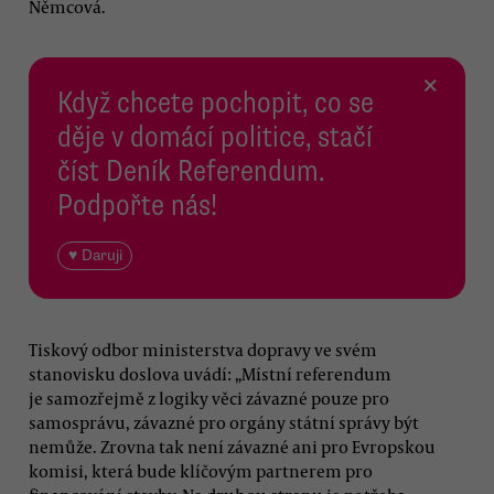
Němcová.
×
Když chcete pochopit, co se
děje v domácí politice, stačí
číst Deník Referendum.
Podpořte nás!
♥ Daruji
Tiskový odbor ministerstva dopravy ve svém
stanovisku doslova uvádí: „Místní referendum
je samozřejmě z logiky věci závazné pouze pro
samosprávu, závazné pro orgány státní správy být
nemůže. Zrovna tak není závazné ani pro Evropskou
komisi, která bude klíčovým partnerem pro