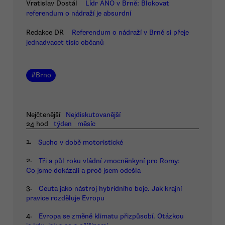
Vratislav Dostál
Lídr ANO v Brně: Blokovat
referendum o nádraží je absurdní
Redakce DR
Referendum o nádraží v Brně si přeje
jednadvacet tisíc občanů
#
Brno
Nejčtenější
Nejdiskutovanější
24 hod
týden
měsíc
1.
Sucho v době motoristické
2.
Tři a půl roku vládní zmocněnkyní pro Romy:
Co jsme dokázali a proč jsem odešla
3.
Ceuta jako nástroj hybridního boje. Jak krajní
pravice rozděluje Evropu
4.
Evropa se změně klimatu přizpůsobí. Otázkou