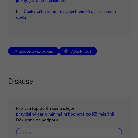
je kdy, jak a co s příčinami
5.
Český orloj nepotrestaných viníků a trestaných
obětí
Zkopírovat odkaz
Vytisknout
Diskuse
Pro přístup do diskusí zadejte
pravidelný dar v minimální hodnotě 50 Kč měsíčně
Děkujeme za podporu.