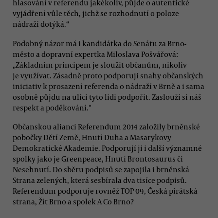
hlasování v referendu jakékoliv, půjde o autentické
vyjádření vůle těch, jichž se rozhodnutí o poloze
nádraží dotýká.“
Podobný názor má i kandidátka do Senátu za Brno-
město a dopravní expertka Miloslava Pošvářová:
„Základním principem je sloužit občanům, nikoliv
je využívat. Zásadně proto podporuji snahy občanských
iniciativ k prosazení referenda o nádraží v Brně a i sama
osobně půjdu na ulici tyto lidi podpořit. Zaslouží si náš
respekt a poděkování."
Občanskou alianci Referendum 2014 založily brněnské
pobočky Dětí Země, Hnutí Duha a Masarykovy
Demokratické Akademie. Podporují ji i další významné
spolky jako je Greenpeace, Hnutí Brontosaurus či
Nesehnutí. Do sběru podpisů se zapojila i brněnská
Strana zelených, která sesbírala dva tisíce podpisů.
Referendum podporuje rovněž TOP 09, Česká pirátská
strana, Žít Brno a spolek A Co Brno?