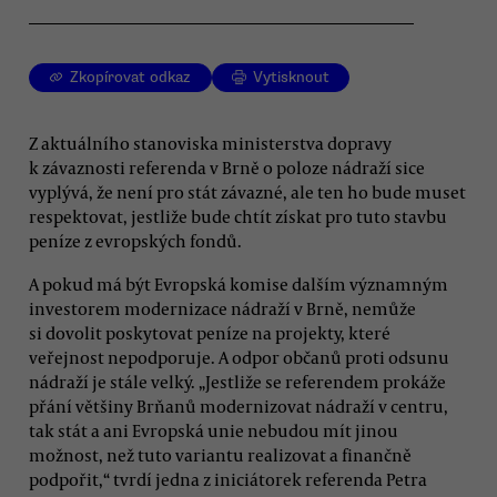
Zkopírovat odkaz
Vytisknout
Z aktuálního stanoviska ministerstva dopravy
k závaznosti referenda v Brně o poloze nádraží sice
vyplývá, že není pro stát závazné, ale ten ho bude muset
respektovat, jestliže bude chtít získat pro tuto stavbu
peníze z evropských fondů.
A pokud má být Evropská komise dalším významným
investorem modernizace nádraží v Brně, nemůže
si dovolit poskytovat peníze na projekty, které
veřejnost nepodporuje. A odpor občanů proti odsunu
nádraží je stále velký. „Jestliže se referendem prokáže
přání většiny Brňanů modernizovat nádraží v centru,
tak stát a ani Evropská unie nebudou mít jinou
možnost, než tuto variantu realizovat a finančně
podpořit,“ tvrdí jedna z iniciátorek referenda Petra