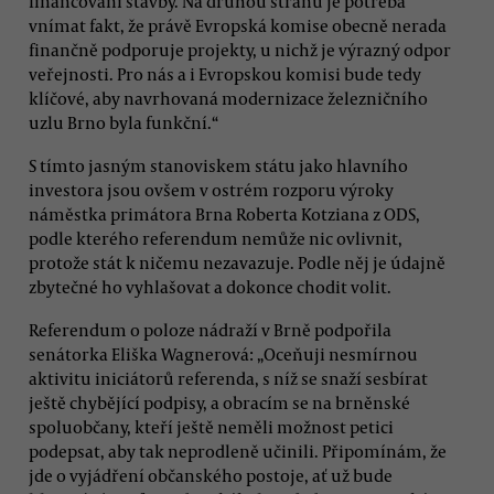
financování stavby. Na druhou stranu je potřeba
vnímat fakt, že právě Evropská komise obecně nerada
finančně podporuje projekty, u nichž je výrazný odpor
veřejnosti. Pro nás a i Evropskou komisi bude tedy
klíčové, aby navrhovaná modernizace železničního
uzlu Brno byla funkční.“
S tímto jasným stanoviskem státu jako hlavního
investora jsou ovšem v ostrém rozporu výroky
náměstka primátora Brna Roberta Kotziana z ODS,
podle kterého referendum nemůže nic ovlivnit,
protože stát k ničemu nezavazuje. Podle něj je údajně
zbytečné ho vyhlašovat a dokonce chodit volit.
Referendum o poloze nádraží v Brně podpořila
senátorka Eliška Wagnerová: „Oceňuji nesmírnou
aktivitu iniciátorů referenda, s níž se snaží sesbírat
ještě chybějící podpisy, a obracím se na brněnské
spoluobčany, kteří ještě neměli možnost petici
podepsat, aby tak neprodleně učinili. Připomínám, že
jde o vyjádření občanského postoje, ať už bude