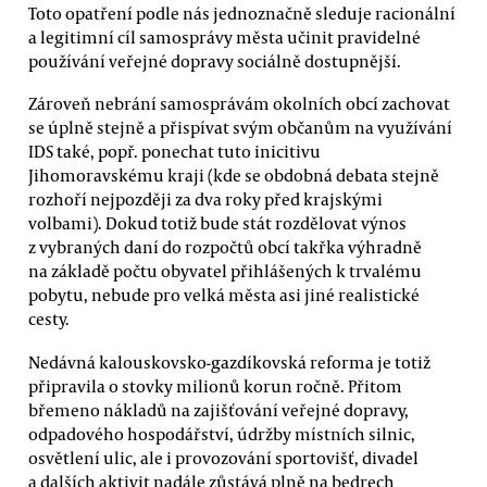
Toto opatření podle nás jednoznačně sleduje racionální
a legitimní cíl samosprávy města učinit pravidelné
používání veřejné dopravy sociálně dostupnější.
Zároveň nebrání samosprávám okolních obcí zachovat
se úplně stejně a přispívat svým občanům na využívání
IDS také, popř. ponechat tuto inicitivu
Jihomoravskému kraji (kde se obdobná debata stejně
rozhoří nejpozději za dva roky před krajskými
volbami). Dokud totiž bude stát rozdělovat výnos
z vybraných daní do rozpočtů obcí takřka výhradně
na základě počtu obyvatel přihlášených k trvalému
pobytu, nebude pro velká města asi jiné realistické
cesty.
Nedávná kalouskovsko-gazdíkovská reforma je totiž
připravila o stovky milionů korun ročně. Přitom
břemeno nákladů na zajišťování veřejné dopravy,
odpadového hospodářství, údržby místních silnic,
osvětlení ulic, ale i provozování sportovišť, divadel
a dalších aktivit nadále zůstává plně na bedrech