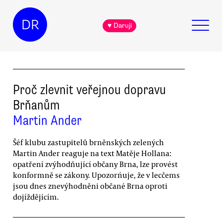
DR
♥ Daruji
Proč zlevnit veřejnou dopravu
Brňanům
Martin Ander
Šéf klubu zastupitelů brněnských zelených
Martin Ander reaguje na text Matěje Hollana:
opatření zvýhodňující občany Brna, lze provést
konformně se zákony. Upozorńuje, že v lecčems
jsou dnes znevýhodněni občané Brna oproti
dojíždějícím.