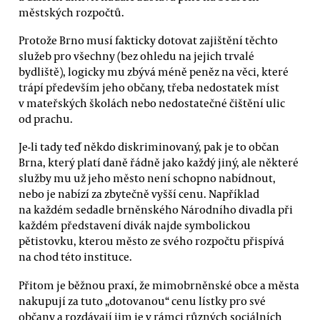
městských rozpočtů.
Protože Brno musí fakticky dotovat zajištění těchto
služeb pro všechny (bez ohledu na jejich trvalé
bydliště), logicky mu zbývá méně peněz na věci, které
trápí především jeho občany, třeba nedostatek míst
v mateřských školách nebo nedostatečné čištění ulic
od prachu.
Je-li tady teď někdo diskriminovaný, pak je to občan
Brna, který platí daně řádně jako každý jiný, ale některé
služby mu už jeho město není schopno nabídnout,
nebo je nabízí za zbytečně vyšší cenu. Například
na každém sedadle brněnského Národního divadla při
každém představení divák najde symbolickou
pětistovku, kterou město ze svého rozpočtu přispívá
na chod této instituce.
Přitom je běžnou praxí, že mimobrněnské obce a města
nakupují za tuto „dotovanou“ cenu lístky pro své
občany a rozdávají jim je v rámci různých sociálních