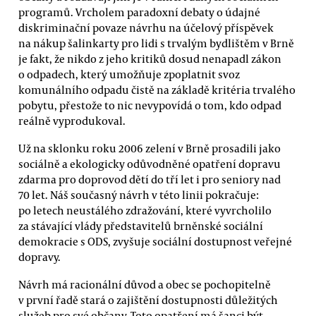
programů. Vrcholem paradoxní debaty o údajné
diskriminační povaze návrhu na účelový příspěvek
na nákup šalinkarty pro lidi s trvalým bydlištěm v Brně
je fakt, že nikdo z jeho kritiků dosud nenapadl zákon
o odpadech, který umožňuje zpoplatnit svoz
komunálního odpadu čistě na základě kritéria trvalého
pobytu, přestože to nic nevypovídá o tom, kdo odpad
reálně vyprodukoval.
Už na sklonku roku 2006 zelení v Brně prosadili jako
sociálně a ekologicky odůvodněné opatření dopravu
zdarma pro doprovod dětí do tří let i pro seniory nad
70 let. Náš současný návrh v této linii pokračuje:
po letech neustálého zdražování, které vyvrcholilo
za stávající vlády představitelů brněnské sociální
demokracie s ODS, zvyšuje sociální dostupnost veřejné
dopravy.
Návrh má racionální důvod a obec se pochopitelně
v první řadě stará o zajištění dostupnosti důležitých
služeb pro své občany. Toto opatření má šanci být