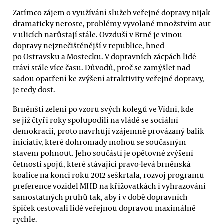
Zatímco zájem o využívání služeb veřejné dopravy nijak
dramaticky neroste, problémy vyvolané množstvím aut
v ulicích narůstají stále. Ovzduší v Brně je vinou
dopravy nejznečištěnější v republice, hned
po Ostravsku a Mostecku. V dopravních zácpách lidé
tráví stále více času. Důvodů, proč se zamýšlet nad
sadou opatření ke zvýšení atraktivity veřejné dopravy,
je tedy dost.
Brněnští zelení po vzoru svých kolegů ve Vídni, kde
se již čtyři roky spolupodílí na vládě se sociální
demokracií, proto navrhují vzájemně provázaný balík
iniciativ, které dohromady mohou se současným
stavem pohnout. Jeho součástí je opětovné zvýšení
četnosti spojů, které stávající pravo-levá brněnská
koalice na konci roku 2012 seškrtala, rozvoj programu
preference vozidel MHD na křižovatkách i vyhrazování
samostatných pruhů tak, aby i v době dopravních
špiček cestovali lidé veřejnou dopravou maximálně
rychle.