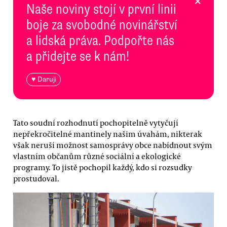
×
Naše noviny stojí v první linii
boje za svobodné novinářství
a lidská práva. Podpořte nás
a přidejte se k nám!
♥ Daruji
Tato soudní rozhodnutí pochopitelně vytyčují
nepřekročitelné mantinely našim úvahám, nikterak
však neruší možnost samosprávy obce nabídnout svým
vlastním občanům různé sociální a ekologické
programy. To jistě pochopil každý, kdo si rozsudky
prostudoval.