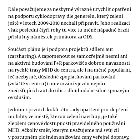
Dále považujeme za nezbytné výrazně urychlit opatření
na podporu cyklodopravy, dle generelu, který zelení
ještě v letech 2009-2010 nechali připravit. Jeho realizaci
však poslední čtyři roky tu více tu méně nápadně brzdí
příslušný náměstek primátora za ODS.
Součástí plánu je i podpora projektů sdílení aut
(carsharing). A zapomenout se samozřejmě nesmí ani
na aktivní budování P+R parkovišť s dobrou návazností
na rychlé trasy MHD do centra, ale i na méně populární,
leč nezbytné, důsledné zpoplatňování parkování
(zvláště v centru) i omezování vjezdu nejvíce
znečišťujících aut do ulic s dlouhodobě silně špinavým
ovzduším.
Jedním z prvních koků této sady opatření pro zlepšení
mobility ve městě, kterou zelení navrhují, je také
zlepšení cenové dostupnosti pravidelného používání
MHD. Ačkoliv směr, kterým uvažujeme má svůj cíl
v postupném plošném snižování ceny veřejné dopravy,