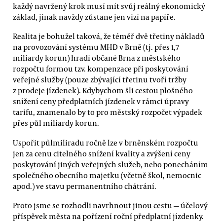
každý navržený krok musí mít svůj reálný ekonomický
základ, jinak navždy zůstane jen vizí na papíře.
Realita je bohužel taková, že téměř dvě třetiny nákladů
na provozování systému MHD v Brně (tj. přes 1,7
miliardy korun) hradí občané Brna z městského
rozpočtu formou tzv. kompenzace při poskytování
veřejné služby (pouze zbývající třetinu tvoří tržby
z prodeje jízdenek). Kdybychom šli cestou plošného
snížení ceny předplatních jízdenek v rámci úpravy
tarifu, znamenalo by to pro městský rozpočet výpadek
přes půl miliardy korun.
Uspořit půlmiliradu ročně lze v brněnském rozpočtu
jen za cenu citelného snížení kvality a zvýšení ceny
poskytování jiných veřejných služeb, nebo ponecháním
společného obecního majetku (včetně škol, nemocnic
apod.) ve stavu permanentního chátrání.
Proto jsme se rozhodli navrhnout jinou cestu — účelový
příspěvek města na pořízení roční předplatní jízdenky.