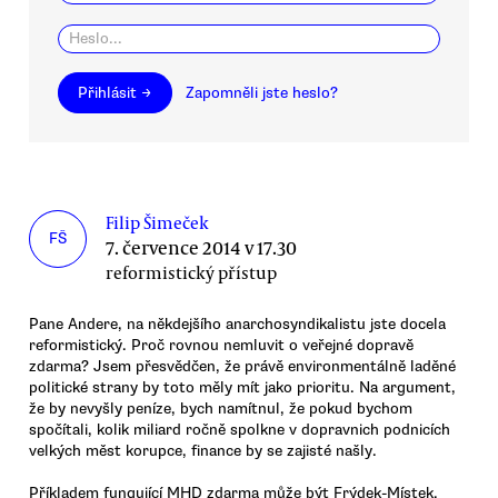
Přihlásit →
Zapomněli jste heslo?
Filip Šimeček
FŠ
7. července 2014 v 17.30
reformistický přístup
Pane Andere, na někdejšího anarchosyndikalistu jste docela
reformistický. Proč rovnou nemluvit o veřejné dopravě
zdarma? Jsem přesvědčen, že právě environmentálně laděné
politické strany by toto měly mít jako prioritu. Na argument,
že by nevyšly peníze, bych namítnul, že pokud bychom
spočítali, kolik miliard ročně spolkne v dopravnich podnicích
velkých měst korupce, finance by se zajisté našly.
Příkladem fungující MHD zdarma může být Frýdek-Místek,