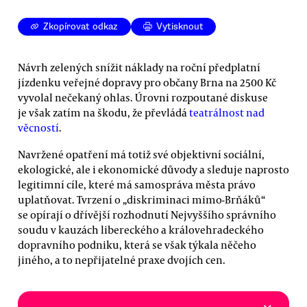
Zkopírovat odkaz
Vytisknout
Návrh zelených snížit náklady na roční předplatní
jízdenku veřejné dopravy pro občany Brna na 2500 Kč
vyvolal nečekaný ohlas. Úrovni rozpoutané diskuse
je však zatím na škodu, že převládá
teatrálnost nad
věcností
.
Navržené opatření má totiž své objektivní sociální,
ekologické, ale i ekonomické důvody a sleduje naprosto
legitimní cíle, které má samospráva města právo
uplatňovat. Tvrzení o „diskriminaci mimo-Brňáků“
se opírají o dřívější rozhodnutí Nejvyššího správního
soudu v kauzách libereckého a královehradeckého
dopravního podniku, která se však týkala něčeho
jiného, a to nepřijatelné praxe dvojích cen.