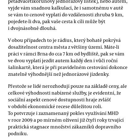
pětadvacetikorunový jednorázový lístek), nebo autem,
vyjde vám snadnou kalkulací, že i samotnému v autě
se vám to cenově vyplatí do vzdálenosti zhruba 9 km,
pojedete-li dva, pak vaše cesta k cíli může být
i dvojnásobně dlouhá.
V obou případech to je rádius, který bohatě pokrývá
dosažitelnost centra města z většiny území. Máte-li
práci v rámci Brna do cca 7 km od bydliště, pak se vám
ve dvou vyplatí jezdit autem každý den i vůči roční
šalinkartě, která je při pravidelném cestování dokonce
znatelně výhodnější než jednorázové jízdenky.
Přestože se lidé nerozhodují pouze na základě ceny, ale
celkové výhodnosti nabízené služby, je evidentní, že
sociální aspekt cenové dostupnosti hraje zvlášť
v období ekonomické recese důležitou roli.
To potvrzuje i zaznamenaný pokles využívání MHD
v roce 2009 a po mírném oživení již čtyři roky trvající
praktická stagnace množství zákazníků dopravního
podniku.