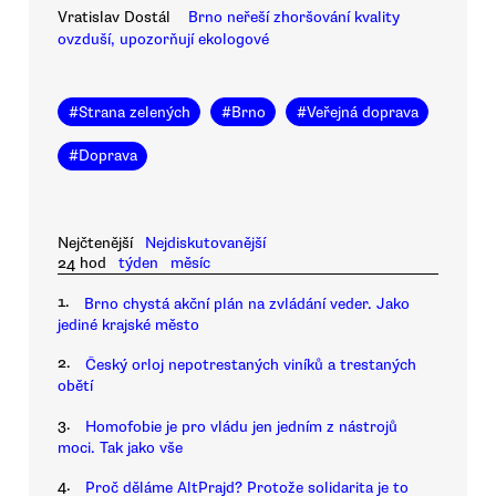
Vratislav Dostál
Brno neřeší zhoršování kvality
ovzduší, upozorňují ekologové
#
Strana zelených
#
Brno
#
Veřejná doprava
#
Doprava
Nejčtenější
Nejdiskutovanější
24 hod
týden
měsíc
1.
Brno chystá akční plán na zvládání veder. Jako
jediné krajské město
2.
Český orloj nepotrestaných viníků a trestaných
obětí
3.
Homofobie je pro vládu jen jedním z nástrojů
moci. Tak jako vše
4.
Proč děláme AltPrajd? Protože solidarita je to