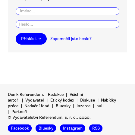
Přihlásit →
Zapomněli jste heslo?
Deník Referendum:
Redakce
|
Všichni
autoři
|
Vydavatel
|
Etický kodex
|
Diskuse
|
Nabídky
práce
|
Nadační fond
|
Bluesky
|
Inzerce
|
null
|
Partneři
© Vydavatelství Referendum, s. r. o., 2020.
Facebook
Bluesky
Instagram
RSS