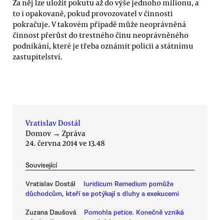
Za něj lze uložit pokutu až do výše jednoho milionu, a
to i opakovaně, pokud provozovatel v činnosti
pokračuje. V takovém případě může neoprávněná
činnost přerůst do trestného činu neoprávněného
podnikání, které je třeba oznámit policii a státnímu
zastupitelství.
Vratislav Dostál
Domov
→
Zpráva
24. června 2014 ve 13.48
Související
Vratislav Dostál
Iuridicum Remedium pomůže
důchodcům, kteří se potýkají s dluhy a exekucemi
Zuzana Daušová
Pomohla petice. Konečně vzniká