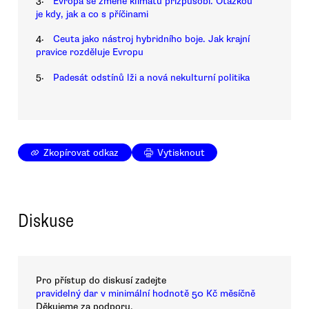
Evropa se změně klimatu přizpůsobí. Otázkou
je kdy, jak a co s příčinami
4.
Ceuta jako nástroj hybridního boje. Jak krajní
pravice rozděluje Evropu
5.
Padesát odstínů lži a nová nekulturní politika
Zkopírovat odkaz
Vytisknout
Diskuse
Pro přístup do diskusí zadejte
pravidelný dar v minimální hodnotě 50 Kč měsíčně
Děkujeme za podporu.