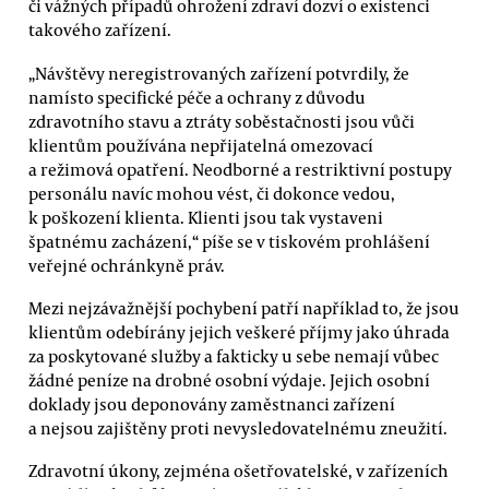
či vážných případů ohrožení zdraví dozví o existenci
takového zařízení.
„Návštěvy neregistrovaných zařízení potvrdily, že
namísto specifické péče a ochrany z důvodu
zdravotního stavu a ztráty soběstačnosti jsou vůči
klientům používána nepřijatelná omezovací
a režimová opatření. Neodborné a restriktivní postupy
personálu navíc mohou vést, či dokonce vedou,
k poškození klienta. Klienti jsou tak vystaveni
špatnému zacházení,“ píše se v tiskovém prohlášení
veřejné ochránkyně práv.
Mezi nejzávažnější pochybení patří například to, že jsou
klientům odebírány jejich veškeré příjmy jako úhrada
za poskytované služby a fakticky u sebe nemají vůbec
žádné peníze na drobné osobní výdaje. Jejich osobní
doklady jsou deponovány zaměstnanci zařízení
a nejsou zajištěny proti nevysledovatelnému zneužití.
Zdravotní úkony, zejména ošetřovatelské, v zařízeních