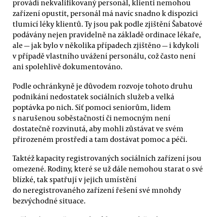
provádí nekvalifikovaný personál, klienti nemohou
zařízení opustit, personál má navíc snadno k dispozici
tlumicí léky klientů. Ty jsou pak podle zjištění Šabatové
podávány nejen pravidelně na základě ordinace lékaře,
ale — jak bylo v několika případech zjištěno — i kdykoli
v případě vlastního uvážení personálu, což často není
ani spolehlivě dokumentováno.
Podle ochránkyně je důvodem rozvoje tohoto druhu
podnikání nedostatek sociálních služeb a velká
poptávka po nich. Síť pomoci seniorům, lidem
s narušenou soběstačností či nemocným není
dostatečně rozvinutá, aby mohli zůstávat ve svém
přirozeném prostředí a tam dostávat pomoc a péči.
Taktéž kapacity registrovaných sociálních zařízení jsou
omezené. Rodiny, které se už dále nemohou starat o své
blízké, tak spatřují v jejich umístění
do neregistrovaného zařízení řešení své mnohdy
bezvýchodné situace.