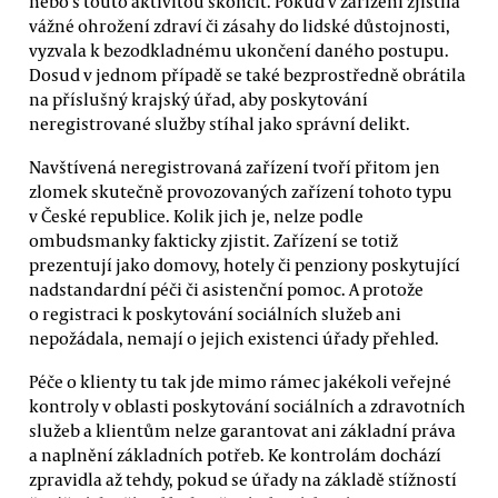
nebo s touto aktivitou skončit. Pokud v zařízení zjistila
vážné ohrožení zdraví či zásahy do lidské důstojnosti,
vyzvala k bezodkladnému ukončení daného postupu.
Dosud v jednom případě se také bezprostředně obrátila
na příslušný krajský úřad, aby poskytování
neregistrované služby stíhal jako správní delikt.
Navštívená neregistrovaná zařízení tvoří přitom jen
zlomek skutečně provozovaných zařízení tohoto typu
v České republice. Kolik jich je, nelze podle
ombudsmanky fakticky zjistit. Zařízení se totiž
prezentují jako domovy, hotely či penziony poskytující
nadstandardní péči či asistenční pomoc. A protože
o registraci k poskytování sociálních služeb ani
nepožádala, nemají o jejich existenci úřady přehled.
Péče o klienty tu tak jde mimo rámec jakékoli veřejné
kontroly v oblasti poskytování sociálních a zdravotních
služeb a klientům nelze garantovat ani základní práva
a naplnění základních potřeb. Ke kontrolám dochází
zpravidla až tehdy, pokud se úřady na základě stížností