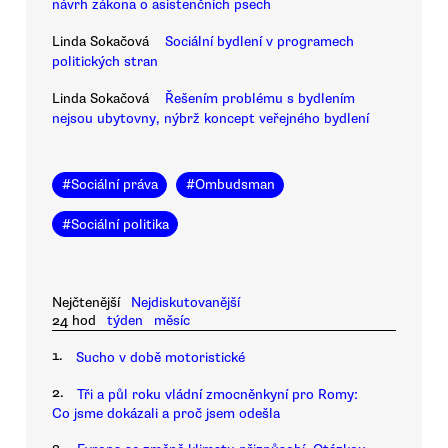
návrh zákona o asistenčních psech
Linda Sokačová
Sociální bydlení v programech
politických stran
Linda Sokačová
Řešením problému s bydlením
nejsou ubytovny, nýbrž koncept veřejného bydlení
#
Sociální práva
#
Ombudsman
#
Sociální politika
Nejčtenější
Nejdiskutovanější
24 hod
týden
měsíc
1.
Sucho v době motoristické
2.
Tři a půl roku vládní zmocněnkyní pro Romy:
Co jsme dokázali a proč jsem odešla
3.