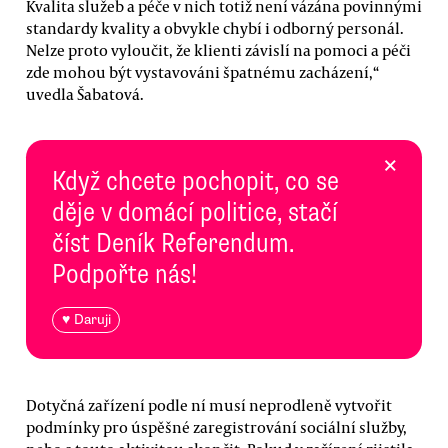
Kvalita služeb a péče v nich totiž není vázána povinnými
standardy kvality a obvykle chybí i odborný personál.
Nelze proto vyloučit, že klienti závislí na pomoci a péči
zde mohou být vystavováni špatnému zacházení,“
uvedla Šabatová.
×
Když chcete pochopit, co se
děje v domácí politice, stačí
číst Deník Referendum.
Podpořte nás!
♥ Daruji
Dotyčná zařízení podle ní musí neprodleně vytvořit
podmínky pro úspěšné zaregistrování sociální služby,