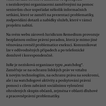
s neziskovými organizacemi zaměřenými na pomoc
seniorům chce uspořádat několik informačních
setkání, které se zaměří na prezentaci problematiky,
zodpovídání dotazů a nabídky služeb, které v rámci
projektu nabízí.
Na svém webu zároveň Iuridicum Remedium provozuje
bezplatnou online právní poradnu, která je mimo jiné
věnována rovněž problematice exekucí. Komunikovat
lze v odůvodněných případech a po telefonické
domluvě i korespondenčně.
IuRe je nezisková organizace typu „watchdog“.
Zaměřuje se na ochranu lidských práv ve vztahu
k novým technologiím, na ochranu práva na soukromí,
ale i na watchdogové aktivity a poskytování právní
pomoci s cílem zabránit sociálnímu vyloučení
ohrožených skupin občanů, zejména v oblasti dluhové
a pracovněprávní problematiky.