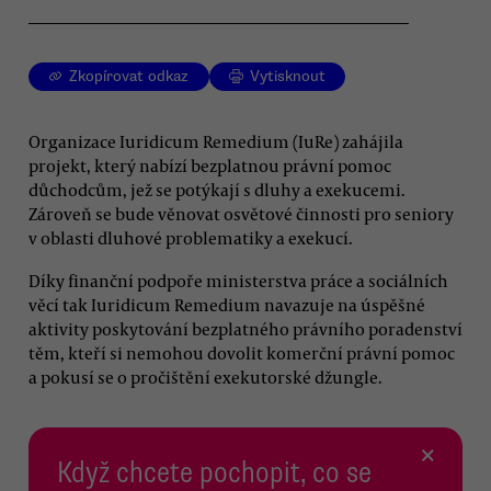
Zkopírovat odkaz
Vytisknout
Organizace Iuridicum Remedium (IuRe) zahájila
projekt, který nabízí bezplatnou právní pomoc
důchodcům, jež se potýkají s dluhy a exekucemi.
Zároveň se bude věnovat osvětové činnosti pro seniory
v oblasti dluhové problematiky a exekucí.
Díky finanční podpoře ministerstva práce a sociálních
věcí tak Iuridicum Remedium navazuje na úspěšné
aktivity poskytování bezplatného právního poradenství
těm, kteří si nemohou dovolit komerční právní pomoc
a pokusí se o pročištění exekutorské džungle.
×
Když chcete pochopit, co se