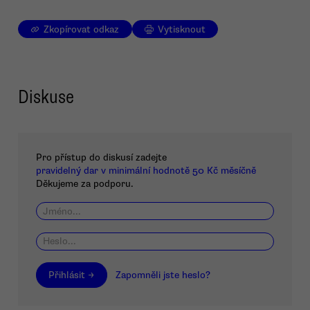
Zkopírovat odkaz
Vytisknout
Diskuse
Pro přístup do diskusí zadejte
pravidelný dar v minimální hodnotě 50 Kč měsíčně
Děkujeme za podporu.
Přihlásit →
Zapomněli jste heslo?