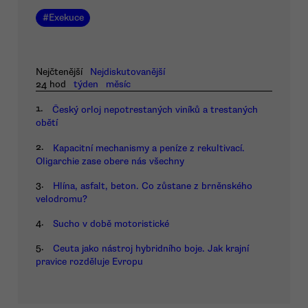
#
Exekuce
Nejčtenější
Nejdiskutovanější
24 hod
týden
měsíc
1.
Český orloj nepotrestaných viníků a trestaných
obětí
2.
Kapacitní mechanismy a peníze z rekultivací.
Oligarchie zase obere nás všechny
3.
Hlína, asfalt, beton. Co zůstane z brněnského
velodromu?
4.
Sucho v době motoristické
5.
Ceuta jako nástroj hybridního boje. Jak krajní
pravice rozděluje Evropu