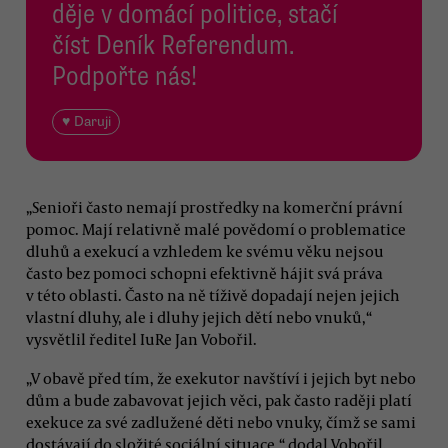
děje v domácí politice, stačí
číst Deník Referendum.
Podpořte nás!
♥ Daruji
„Senioři často nemají prostředky na komerční právní
pomoc. Mají relativně malé povědomí o problematice
dluhů a exekucí a vzhledem ke svému věku nejsou
často bez pomoci schopni efektivně hájit svá práva
v této oblasti. Často na ně tíživě dopadají nejen jejich
vlastní dluhy, ale i dluhy jejich dětí nebo vnuků,“
vysvětlil ředitel IuRe Jan Vobořil.
„V obavě před tím, že exekutor navštíví i jejich byt nebo
dům a bude zabavovat jejich věci, pak často raději platí
exekuce za své zadlužené děti nebo vnuky, čímž se sami
dostávají do složité sociální situace,“ dodal Vobořil.