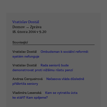
Vratislav Dostál
Domov
→
Zpráva
18. února 2014 v 9.20
Související
Vratislav Dostál
Ombudsman k sociální reformě:
systém nefunguje
Vratislav Dostál
Rada seniorů bude
demonstrovat proti nižšímu růstu penzí
Andrea Cerqueirová
Nečasova vláda důsledně
přiškrtila seniory
Vladimíra Lesenská
Kam se vytratila úcta
ke stáří? Kam spějeme?