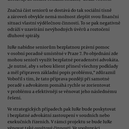
Značná část seniorů se dostává do tak sociální tísně
a zároveň obvykle nemá možnost zlepšit svou finanční
situaci vlastní výdělečnou činností. To se pak negativně
odráží v uzavírání nevýhodných úvěrů a roztočení
dluhové spirály.
IuRe nabídne seniorům bezplatnou právní pomoc
v osobní poradně umístěné v Praze 7. Po objednání zde
mohou senioři využít bezplatné poradenství advokáta.
„Je nutné, aby s sebou klient přinesl všechny podklady
a měl připraven základní popis problému,“ zdůraznil
Vobořil s tím, že tato příprava později při samotné
poradě s advokátem pomáhá rychle se zorientovat
v problému a efektivněji se věnovat jeho následnému
řešení.
Ve strategických případech pak IuRe bude poskytovat
i bezplatné advokátní zastoupení v soudních nebo
exekučních řízeních. V rámci projektu se bude IuRe
věnovat také osvětové činnosti. Ve spolupráci