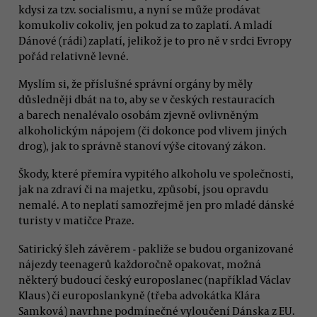
kdysi za tzv. socialismu, a nyní se může prodávat
komukoliv cokoliv, jen pokud za to zaplatí. A mladí
Dánové (rádi) zaplatí, jelikož je to pro ně v srdci Evropy
pořád relativně levné.
Myslím si, že příslušné správní orgány by měly
důsledněji dbát na to, aby se v českých restauracích
a barech nenalévalo osobám zjevně ovlivněným
alkoholickým nápojem (či dokonce pod vlivem jiných
drog), jak to správně stanoví výše citovaný zákon.
Škody, které přemíra vypitého alkoholu ve společnosti,
jak na zdraví či na majetku, způsobí, jsou opravdu
nemalé. A to neplatí samozřejmě jen pro mladé dánské
turisty v matičce Praze.
Satirický šleh závěrem - pakliže se budou organizované
nájezdy teenagerů každoročně opakovat, možná
některý budoucí český europoslanec (například Václav
Klaus) či europoslankyně (třeba advokátka Klára
Samková) navrhne podmínečné vyloučení Dánska z EU.