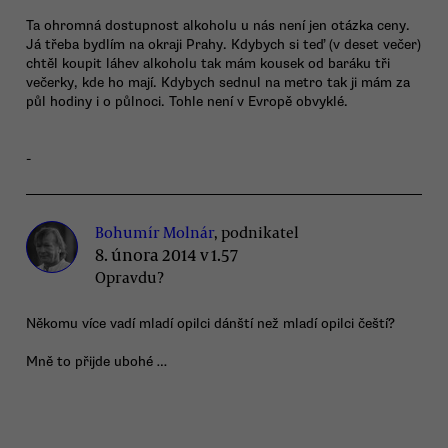
Ta ohromná dostupnost alkoholu u nás není jen otázka ceny.
Já třeba bydlím na okraji Prahy. Kdybych si teď (v deset večer)
chtěl koupit láhev alkoholu tak mám kousek od baráku tři
večerky, kde ho mají. Kdybych sednul na metro tak ji mám za
půl hodiny i o půlnoci. Tohle není v Evropě obvyklé.
-
Bohumír Molnár
, podnikatel
8. února 2014 v 1.57
Opravdu?
Někomu více vadí mladí opilci dánští než mladí opilci čeští?
Mně to přijde ubohé …