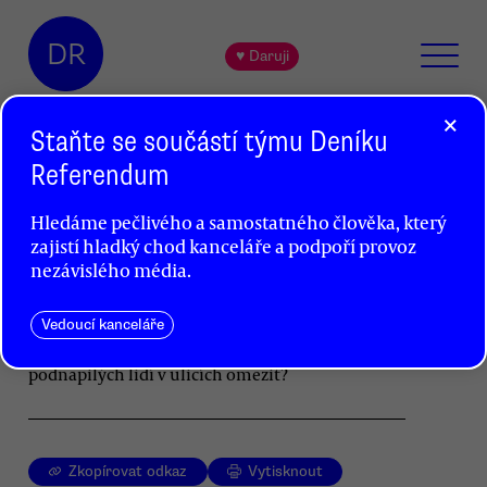
DR
♥ Daruji
×
Staňte se součástí týmu Deníku
Referendum
Prolomit dánské alkoholové vlny
Hledáme pečlivého a samostatného člověka, který
Petr Kolman
zajistí hladký chod kanceláře a podpoří provoz
nezávislého média.
Stejně jako loni i letos se čeká, že do Prahy
v následujících dnech přijedou mladí dánští
turisté. Před rokem se to neobešlo bez
Vedoucí kanceláře
problémů, je nějaká cesta, jak řádění
podnapilých lidí v ulicích omezit?
Zkopírovat odkaz
Vytisknout