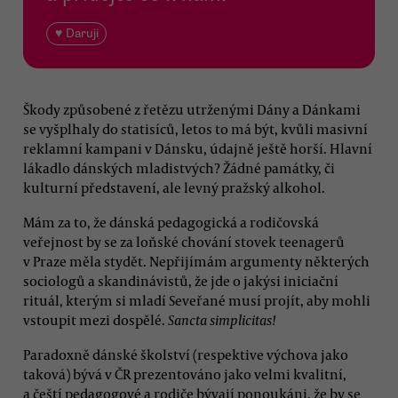
♥ Daruji
Škody způsobené z řetězu utrženými Dány a Dánkami
se vyšplhaly do statisíců, letos to má být, kvůli masivní
reklamní kampani v Dánsku, údajně ještě horší. Hlavní
lákadlo dánských mladistvých? Žádné památky, či
kulturní představení, ale levný pražský alkohol.
Mám za to, že dánská pedagogická a rodičovská
veřejnost by se za loňské chování stovek teenagerů
v Praze měla stydět. Nepřijímám argumenty některých
sociologů a skandinávistů, že jde o jakýsi iniciační
rituál, kterým si mladí Seveřané musí projít, aby mohli
vstoupit mezi dospělé.
Sancta simplicitas!
Paradoxně dánské školství (respektive výchova jako
taková) bývá v ČR prezentováno jako velmi kvalitní,
a čeští pedagogové a rodiče bývají ponoukáni, že by se