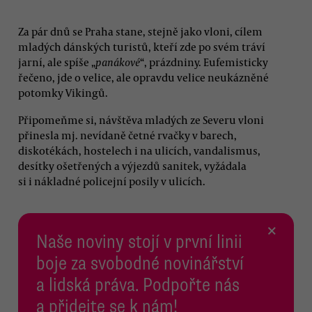
Za pár dnů se Praha stane, stejně jako vloni, cílem
mladých dánských turistů, kteří zde po svém tráví
jarní, ale spíše „
panákové
“, prázdniny. Eufemisticky
řečeno, jde o velice, ale opravdu velice neukázněné
potomky Vikingů.
Připomeňme si, návštěva mladých ze Severu vloni
přinesla mj. nevídaně četné rvačky v barech,
diskotékách, hostelech i na ulicích, vandalismus,
desítky ošetřených a výjezdů sanitek, vyžádala
si i nákladné policejní posily v ulicích.
×
Naše noviny stojí v první linii
boje za svobodné novinářství
a lidská práva. Podpořte nás
a přidejte se k nám!