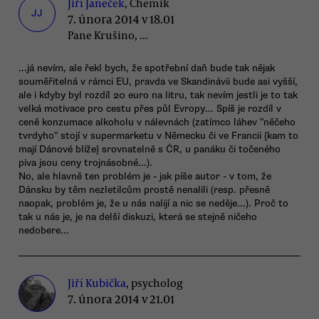
Jiří Janeček
, Chemik
JJ
7. února 2014 v 18.01
Pane Krušino, ...
...já nevím, ale řekl bych, že spotřební daň bude tak nějak
souměřitelná v rámci EU, pravda ve Skandinávii bude asi vyšší,
ale i kdyby byl rozdíl 20 euro na litru, tak nevím jestli je to tak
velká motivace pro cestu přes půl Evropy... Spíš je rozdíl v
ceně konzumace alkoholu v nálevnách (zatímco láhev "něčeho
tvrdyho" stojí v supermarketu v Německu či ve Francii {kam to
mají Dánové blíže} srovnatelně s ČR, u panáku či točeného
piva jsou ceny trojnásobné...).
No, ale hlavně ten problém je - jak píše autor - v tom, že
Dánsku by těm nezletilcům prostě nenalili (resp. přesně
naopak, problém je, že u nás nalijí a nic se neděje...). Proč to
tak u nás je, je na delší diskuzi, která se stejně ničeho
nedobere...
Jiří Kubička
, psycholog
7. února 2014 v 21.01