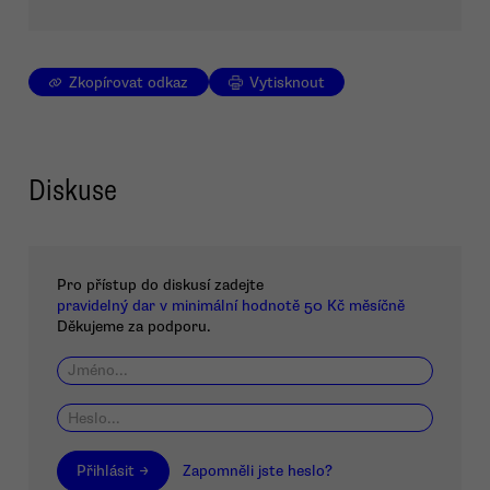
Zkopírovat odkaz
Vytisknout
Diskuse
Pro přístup do diskusí zadejte
pravidelný dar v minimální hodnotě 50 Kč měsíčně
Děkujeme za podporu.
Přihlásit →
Zapomněli jste heslo?