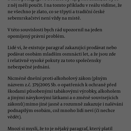
z něj měli poučit. I na tomto příkladu v reálu vidíme, že
ne všechno je zlato, co se třpytí a tradiční české
sebemrskačství není vždy na místě.
V této souvislosti bych rád upozornil na jeden
opomíjený právní problém.
Lidé ví, že existuje paragraf zakazující prodávat nebo
podávat osobám mladším osmnácti let, a že jsou zde
i relativně vysoké pokuty za toto společensky
nebezpečné jednání.
Nicméně dnešní proti-alkoholový zákon (plným
názvem z.č. 379/2005 Sb. o opatřeních k ochraně před
škodami působenými tabákovými výrobky, alkoholem
a jinými návykovými látkami a o změně souvisejících
zákonů) mimo jiné jasně a rozumně zakazuje i nalévání
podnapilým osobám, což mnoho lidí neví (či nechce
vědět).
Mnozí si myslí, že to je nějaký paragraf, který platil