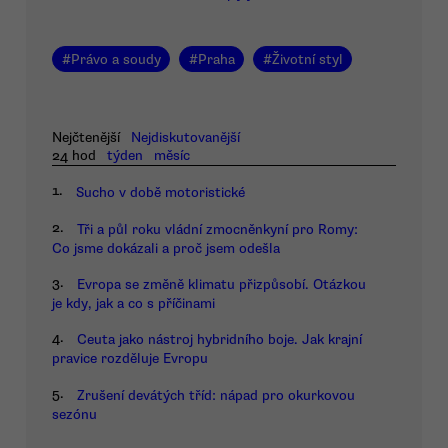
#
Právo a soudy
#
Praha
#
Životní styl
Nejčtenější
Nejdiskutovanější
24 hod
týden
měsíc
1.
Sucho v době motoristické
2.
Tři a půl roku vládní zmocněnkyní pro Romy:
Co jsme dokázali a proč jsem odešla
3.
Evropa se změně klimatu přizpůsobí. Otázkou
je kdy, jak a co s příčinami
4.
Ceuta jako nástroj hybridního boje. Jak krajní
pravice rozděluje Evropu
5.
Zrušení devátých tříd: nápad pro okurkovou
sezónu