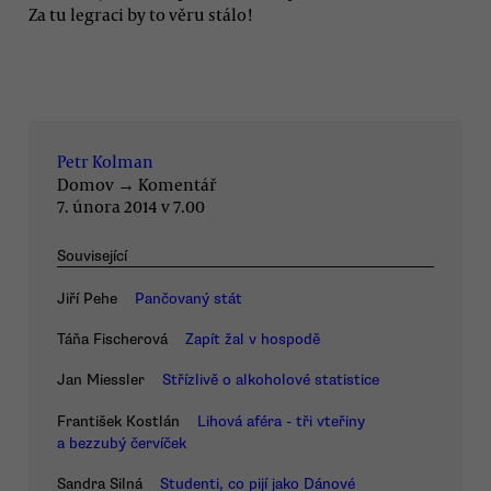
Za tu legraci by to věru stálo!
Petr Kolman
Domov
→
Komentář
7. února 2014 v 7.00
Související
Jiří Pehe
Pančovaný stát
Táňa Fischerová
Zapít žal v hospodě
Jan Miessler
Střízlivě o alkoholové statistice
František Kostlán
Lihová aféra - tři vteřiny
a bezzubý červíček
Sandra Silná
Studenti, co pijí jako Dánové