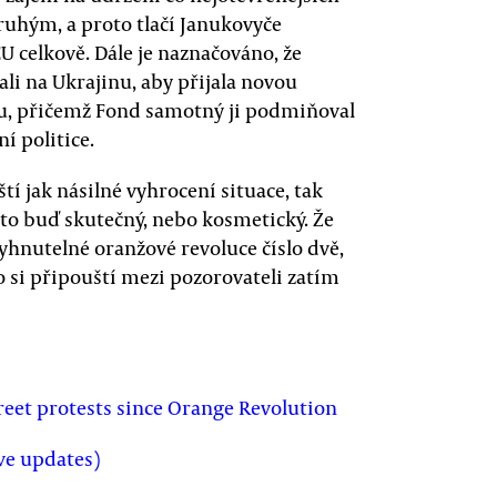
ruhým, a proto tlačí Janukovyče
U celkově. Dále je naznačováno, že
ali na Ukrajinu, aby přijala novou
, přičemž Fond samotný ji podmiňoval
í politice.
tí jak násilné vyhrocení situace, tak
to buď skutečný, nebo kosmetický. Že
hnutelné oranžové revoluce číslo dvě,
 si připouští mezi pozorovateli zatím
reet protests since Orange Revolution
ive updates)