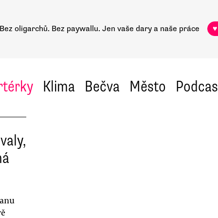
Bez oligarchů. Bez paywallu.
Jen vaše dary a naše práce
♥
rtérky
Klima
Bečva
Město
Podcas
valy,
ná
danu
vě