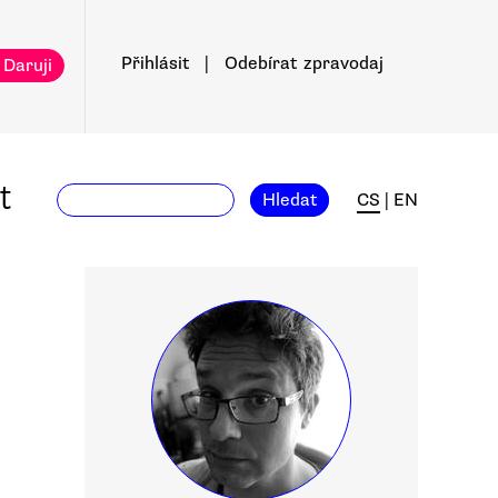
Přihlásit
|
Odebírat
zpravodaj
 Daruji
t
Hledat
CS
|
EN