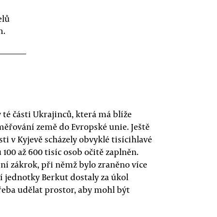
elů
m.
té části Ukrajinců, která má blíže
směřování země do Evropské unie. Ještě
ti v Kyjevě scházely obvyklé tisícihlavé
 100 až 600 tisíc osob očitě zaplněn.
jní zákrok, při němž bylo zraněno více
í jednotky Berkut dostaly za úkol
řeba udělat prostor, aby mohl být