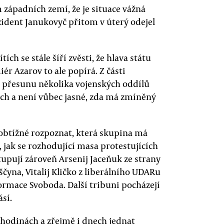
 západních zemí, že je situace vážná
ident Janukovyč přitom v úterý odejel
ch se stále šíří zvěsti, že hlava státu
ér Azarov to ale popírá. Z části
o přesunu několika vojenských oddílů
ách a není vůbec jasné, zda má zmíněný
obtížné rozpoznat, která skupina má
, jak se rozhodující masa protestujících
tupují zároveň Arsenij Jaceňuk ze strany
yna, Vitalij Kličko z liberálního UDARu
ormace Svoboda. Další tribuni pocházejí
ásí.
 hodinách a zřejmě i dnech jednat