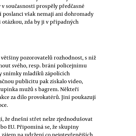
y v současnosti prospěly předčasné
ejí poslanci však nemají ani dohromady
i otázkou, zda by ji v případných
 většiny pozorovatelů rozhodnost, s níž
out svého, resp. brání policejnímu
ly snímky mladíků zápolících
ačnou publicitu pak získalo video,
skupinka mužů s bagrem. Někteří
kce za dílo provokatérů. Jiní poukazují
oce.
, že dnešní střet nelze zjednodušovat
ebo EU. Připomíná se, že skupiny
jí zájem na udržení co nejotevřenějších