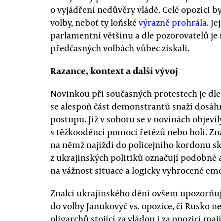
o vyjádření nedůvěry vládě. Celé opozici b
volby, neboť ty loňské
výrazně prohrála
. J
parlamentní většinu a dle pozorovatelů je 
předčasných volbách vůbec získali.
Razance, kontext a další vývoj
Novinkou při současných protestech je dle
se alespoň část demonstrantů snaží dosáhn
postupu. Již v sobotu se v novinách objevi
s těžkooděnci pomocí řetězů nebo holí. Zn
na němž najíždí do policejního kordonu 
z ukrajinských politiků označují podobné a
na vážnost situace a logicky vyhrocené em
Znalci ukrajinského dění ovšem upozorňují
do volby Janukovyč vs. opozice, či Rusko n
oligarchů stojící za vládou i za opozicí ma