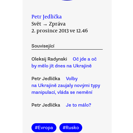
Petr Jedlička
Svět
→
Zpráva
2. prosince 2013 ve 12.46
Související
Oleksij Radynski
Oč jde a oč
by mělo jít dnes na Ukrajině
Petr Jedlička
Volby
na Ukrajině zaujaly novými typy
manipulací, vláda se nemění
Petr Jedlička
Je to málo?
#
Evropa
#
Rusko