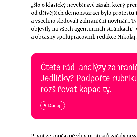
„Šlo o klasický nevybíravý zásah, který přero
od dřívějších demonstarací bylo protestuj
a všechno sledovali zahraniční novináři. 
objevily na všech agenturních stránkách,“ v
a občasný spolupracovník redakce Nikolaj Š
Čtete rádi analýzy zahranič
Jedličky? Podpořte rubriku
rozšiřovat kapacity.
♥ Daruji
První ze současné vlny protestů začaly org