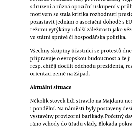
sdružení a různá opoziční uskupení v prů
motivem se stala kritika rozhodnutí prezid
pozastavit jednání o asociační dohodě s E
režimu vytýkány i další záležitosti jako 
ve státní správě či hospodářská politika.
Všechny skupiny účastnící se protestů dne
připravuje o evropskou budoucnost a že ji
resp. chtějí docílit odchodu prezidenta, re
orientaci země na Západ.
Aktuální situace
Několik stovek lidí strávilo na Majdanu ned
i pondělní. Na náměstí byly postaveny des
vystavěny provizorní barikády. Početný dav
ráno vchody do úřadu vlády. Blokáda pokrač