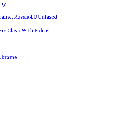
day
raine, Russia-EU Unfazed
ers Clash With Police
Ukraine