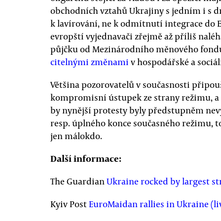
obchodních vztahů Ukrajiny s jedním i s d
k lavírování, ne k odmítnutí integrace do E
evropští vyjednavači zřejmě až příliš naléh
půjčku od Mezinárodního měnového fondu
citelnými změnami
v hospodářské a sociáln
Většina pozorovatelů v současnosti připouš
kompromisní ústupek ze strany režimu, a 
by nynější protesty byly předstupněm nevy
resp. úplného konce současného režimu, to
jen málokdo.
Další informace:
The Guardian
Ukraine rocked by largest st
Kyiv Post
EuroMaidan rallies in Ukraine (l