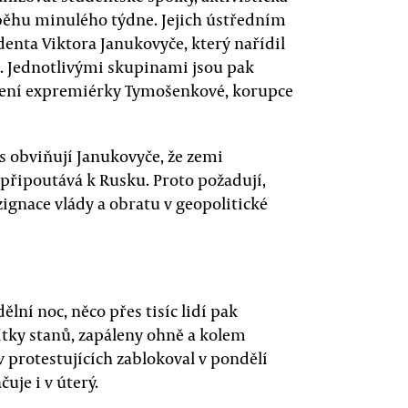
běhu minulého týdne. Jejich ústředním
enta Viktora Janukovyče, který nařídil
U. Jednotlivými skupinami jsou pak
vězení expremiérky Tymošenkové, korupce
s obviňují Janukovyče, že zemi
 připoutává k Rusku. Proto požadují,
zignace vlády a obratu v geopolitické
ělní noc, něco přes tisíc lidí pak
ítky stanů, zapáleny ohně a kolem
 protestujících zablokoval v pondělí
uje i v úterý.