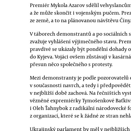
Premiér Mykola Azarov sdělil velvyslancům
a že může skončit i vojenským pučem. Prez
ze země, a to na plánovanou návštěvu Číny.
V táborech demonstrantů a po sociálních sítí
zvažuje vyhlášení výjimečného stavu. Premi
pravdivé se ukázaly být pondělní dohady 
do Kyjeva. Vojáci ovšem zůstávají v kasárn
přesun něco společného s protesty.
Mezi demonstranty je podle pozorovatelů 
v současnosti navrch, a tedy i předpovědět
v nejbližší době zachová. Na řečništích vys
vězněné expremiérky Tymošenkové Baťkivšč
i Oleh Ťahnybok z radikální národovecké f
z organizací, které se k žádné ze stran nehl
Ukrajinský parlament by měl v nejbližších