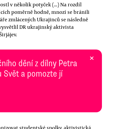
stl v několik potyček (...) Na rozdíl
ících poměrně hodně, mnozí se bránili
Tváře zmlácených Ukrajinců se následně
ysvětlil DR ukrajinský aktivista
irjájev.
×
ního dění z dílny Petra
 Svět a pomozte jí
anizovat studentské spolky, aktivistická