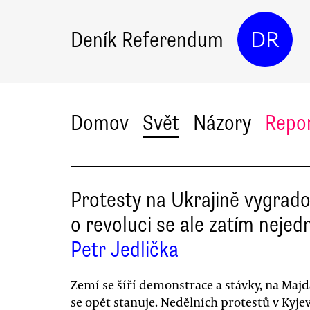
Deník Referendum
DR
Domov
Svět
Názory
Repo
Protesty na Ukrajině vygrado
o revoluci se ale zatím nejed
Petr Jedlička
Zemí se šíří demonstrace a stávky, na Maj
se opět stanuje. Nedělních protestů v Kyje