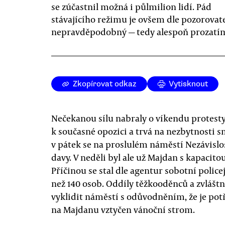
se zúčastnil možná i půlmilion lidí. Pád
stávajícího režimu je ovšem dle pozorovat
nepravděpodobný — tedy alespoň prozatí
Zkopírovat odkaz
Vytisknout
Nečekanou sílu nabraly o víkendu protesty 
k současné opozici a trvá na nezbytnosti 
v pátek se na proslulém náměstí Nezávislos
davy. V neděli byl ale už Majdan s kapacitou
Příčinou se stal dle agentur sobotní police
než 140 osob. Oddíly těžkooděnců a zvláštn
vyklidit náměstí s odůvodněním, že je pot
na Majdanu vztyčen vánoční strom.