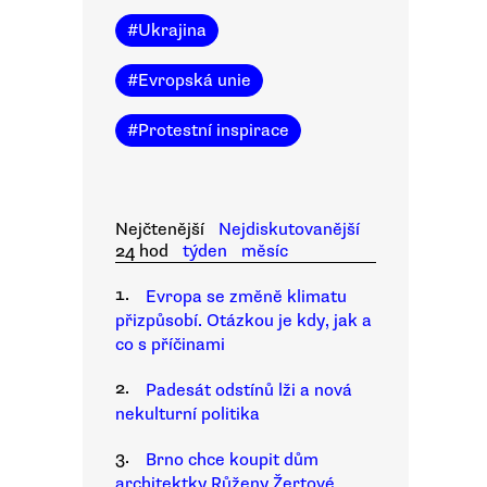
#
Ukrajina
#
Evropská unie
#
Protestní inspirace
Nejčtenější
Nejdiskutovanější
24 hod
týden
měsíc
1.
Evropa se změně klimatu
přizpůsobí. Otázkou je kdy, jak a
co s příčinami
2.
Padesát odstínů lži a nová
nekulturní politika
3.
Brno chce koupit dům
architektky Růženy Žertové