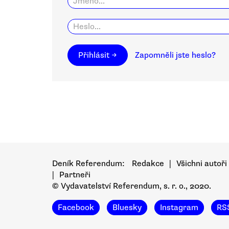
Přihlásit →
Zapomněli jste heslo?
Deník Referendum:
Redakce
|
Všichni autoři
|
Partneři
© Vydavatelství Referendum, s. r. o., 2020.
Facebook
Bluesky
Instagram
RS