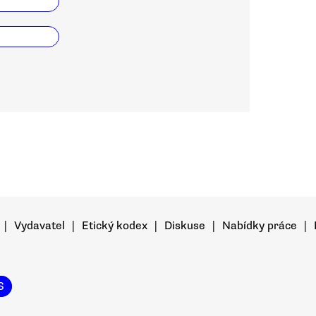
|
Vydavatel
|
Etický kodex
|
Diskuse
|
Nabídky práce
|
S