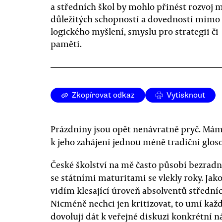
a středních škol by mohlo přinést rozvoj
důležitých schopností a dovedností mimo 
logického myšlení, smyslu pro strategii či
paměti.
Zkopírovat odkaz
Vytisknout
Prázdniny jsou opět nenávratně pryč. Máme
k jeho zahájení jednou méně tradiční glos
České školství na mě často působí bezrad
se státními maturitami se vlekly roky. Jak
vidím klesající úroveň absolventů střední
Nicméně nechci jen kritizovat, to umí kaž
dovoluji dát k veřejné diskuzi konkrétní n