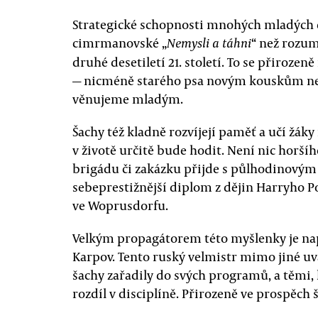
Strategické schopnosti mnohých mladých 
cimrmanovské „
“ než rozu
Nemysli a táhni
druhé desetiletí 21. století. To se přiroz
— nicméně starého psa novým kouskům nen
věnujeme mladým.
Šachy též kladně rozvíjejí paměť a učí žáky 
v životě určitě bude hodit. Není nic horší
brigádu či zakázku přijde s půlhodinovým
sebeprestižnější diplom z dějin Harryho Po
ve Woprusdorfu.
Velkým propagátorem této myšlenky je nap
Karpov. Tento ruský velmistr mimo jiné uvá
šachy zařadily do svých programů, a těmi, k
rozdíl v disciplíně. Přirozeně ve prospěch 