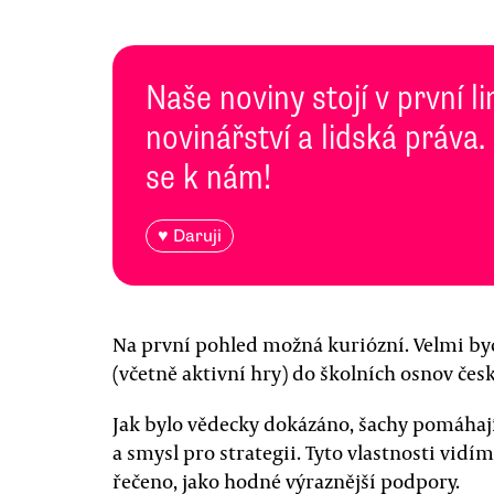
Naše noviny stojí v první l
novinářství a lidská práva.
se k nám!
♥ Daruji
Na první pohled možná kuriózní. Velmi byc
(včetně aktivní hry) do školních osnov čes
Jak bylo vědecky dokázáno, šachy pomáhají
a smysl pro strategii. Tyto vlastnosti vid
řečeno, jako hodné výraznější podpory.