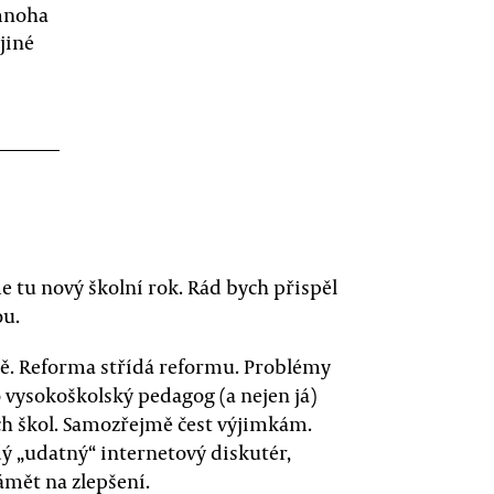
 mnoha
jiné
 tu nový školní rok. Rád bych přispěl
ou.
ně. Reforma střídá reformu. Problémy
o vysokoškolský pedagog (a nejen já)
ch škol. Samozřejmě čest výjimkám.
dý „udatný“ internetový diskutér,
ámět na zlepšení.