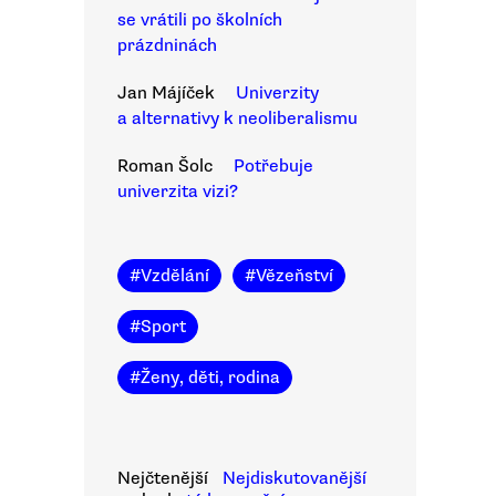
se vrátili po školních
prázdninách
Jan Májíček
Univerzity
a alternativy k neoliberalismu
Roman Šolc
Potřebuje
univerzita vizi?
#
Vzdělání
#
Vězeňství
#
Sport
#
Ženy, děti, rodina
Nejčtenější
Nejdiskutovanější