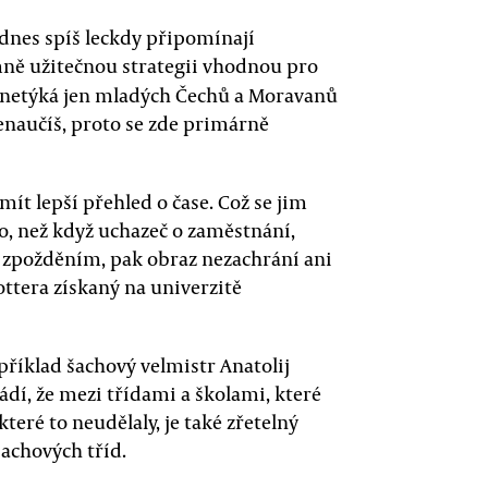
dnes spíš leckdy připomínají
mně užitečnou strategii vhodnou pro
eně netýká jen mladých Čechů a Moravanů
aučíš, proto se zde primárně
mít lepší přehled o čase. Což se jim
ho, než když uchazeč o zaměstnání,
 zpožděním, pak obraz nezachrání ani
ttera získaný na univerzitě
říklad šachový velmistr Anatolij
dí, že mezi třídami a školami, které
teré to neudělaly, je také zřetelný
šachových tříd.