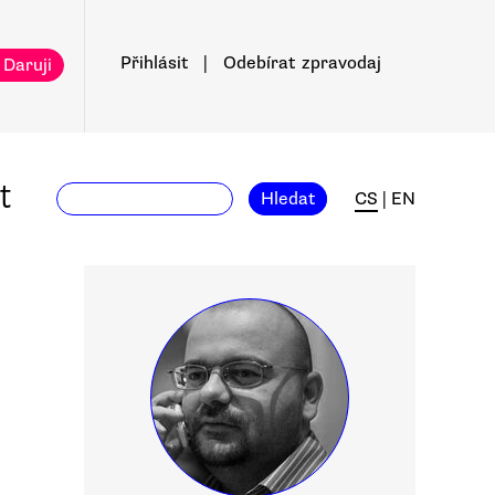
Přihlásit
|
Odebírat
zpravodaj
 Daruji
t
Hledat
CS
|
EN