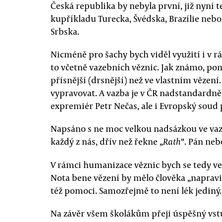
Česká republika by nebyla první, již nyní
kupříkladu Turecka, Švédska, Brazílie neb
Srbska.
Nicméně pro šachy bych viděl využití i v 
to včetně vazebních věznic. Jak známo, po
přísnější (drsnější) než ve vlastním vězen
vypravovat. A vazba je v ČR nadstandardně 
expremiér Petr Nečas, ale i Evropský soud 
Napsáno s ne moc velkou nadsázkou ve va
každý z nás, dřív než řekne „
“. Pán ne
Rath
V rámci humanizace věznic bych se tedy v
Nota bene vězení by mělo člověka „napravi
též pomoci. Samozřejmě to není lék jediný.
Na závěr všem školákům přeji úspěšný vst