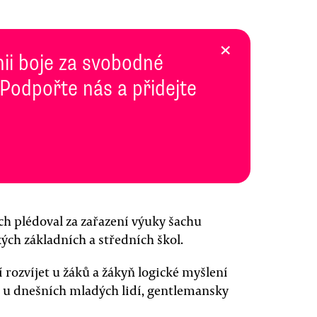
×
inii boje za svobodné
 Podpořte nás a přidejte
h plédoval za zařazení výuky šachu
kých základních a středních škol.
 rozvíjet u žáků a žákyň logické myšlení
ím u dnešních mladých lidí, gentlemansky