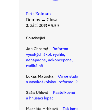
Petr Kolman
Domov
→
Glosa
2. září 2013 v 5.59
Související
Jan Chromý
Reforma
vysokých škol: rychle,
nenápadně, nekoncepčně,
radikálně
Lukáš Matoška
Co se stalo
s vysokoškolskou reformou?
Saša Uhlová
Pastelkovné
a hnusáci lepáci
Markéta Hrbková
Tak jsme