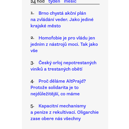
24 hod
týden
měsíc
1.
Brno chystá akční plán
na zvládání veder. Jako jediné
krajské město
2.
Homofobie je pro vládu jen
jedním z nástrojů moci. Tak jako
vše
3.
Český orloj nepotrestaných
viníků a trestaných obětí
4.
Proč děláme AltPrajd?
Protože solidarita je to
nejdůležitější, co máme
5.
Kapacitní mechanismy
a peníze z rekultivací. Oligarchie
zase obere nás všechny