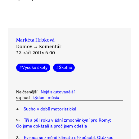
Markéta Hrbková
Domov
→
Komentář
22. září 2011 v 6.00
#
Vysoké školy
#
Školné
Nejčtenější
Nejdiskutovanější
24 hod
týden
měsíc
1.
Sucho v době motoristické
2.
Tři a půl roku vládní zmocněnkyní pro Romy:
Co jsme dokázali a proč jsem odešla
3.
Evropa se změně klimatu přizpůsobí. Otázkou