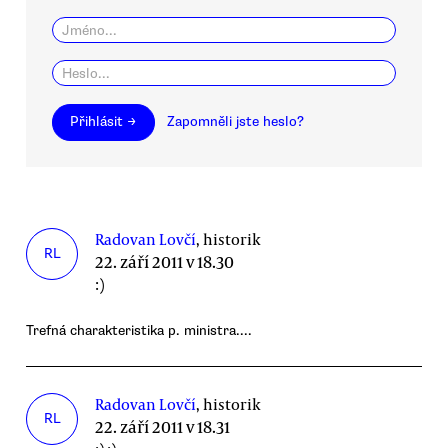
Přihlásit →
Zapomněli jste heslo?
Radovan Lovčí
, historik
RL
22. září 2011 v 18.30
:)
Trefná charakteristika p. ministra....
Radovan Lovčí
, historik
RL
22. září 2011 v 18.31