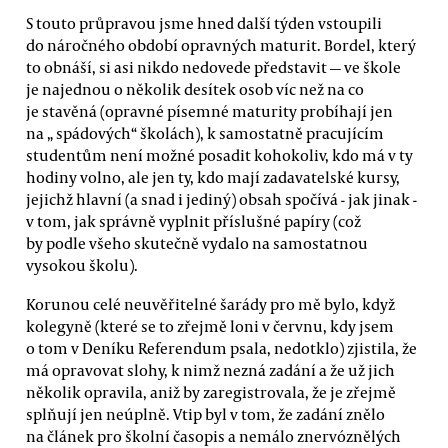
S touto průpravou jsme hned další týden vstoupili
do náročného období opravných maturit. Bordel, který
to obnáší, si asi nikdo nedovede představit — ve škole
je najednou o několik desítek osob víc než na co
je stavěná (opravné písemné maturity probíhají jen
na „ spádových“ školách), k samostatně pracujícím
studentům není možné posadit kohokoliv, kdo má v ty
hodiny volno, ale jen ty, kdo mají zadavatelské kursy,
jejichž hlavní (a snad i jediný) obsah spočívá - jak jinak -
v tom, jak správně vyplnit příslušné papíry (což
by podle všeho skutečně vydalo na samostatnou
vysokou školu).
Korunou celé neuvěřitelné šarády pro mě bylo, když
kolegyně (které se to zřejmě loni v červnu, kdy jsem
o tom v Deníku Referendum psala, nedotklo) zjistila, že
má opravovat slohy, k nimž nezná zadání a že už jich
několik opravila, aniž by zaregistrovala, že je zřejmě
splňují jen neúplně. Vtip byl v tom, že zadání znělo
na článek pro školní časopis a nemálo znervóznělých