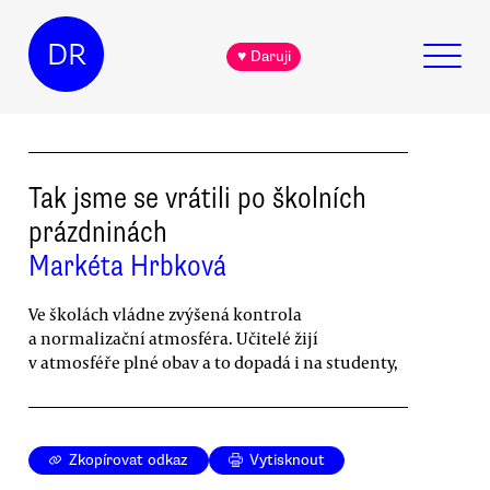
DR
♥ Daruji
Tak jsme se vrátili po školních
prázdninách
Markéta Hrbková
Ve školách vládne zvýšená kontrola
a normalizační atmosféra. Učitelé žijí
v atmosféře plné obav a to dopadá i na studenty,
Zkopírovat odkaz
Vytisknout