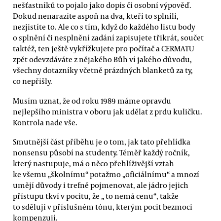
nešťastníků to pojalo jako dopis či osobní výpověď.
Dokud nenarazíte aspoň na dva, kteří to splnili,
nezjistíte to. Ale co s tím, když do každého listu body
o splnění či nesplnění zadání zapisujete třikrát, součet
taktéž, ten ještě vykřížkujete pro počítač a CERMATU
zpět odevzdáváte z nějakého Bůh ví jakého důvodu,
všechny dotazníky včetně prázdných blanketů za ty,
co nepřišly.
Musím uznat, že od roku 1989 máme opravdu
nejlepšího ministra v oboru jak udělat z prdu kuličku.
Kontrola nade vše.
Smutnější část příběhu je o tom, jak tato přehlídka
nonsensu působí na studenty. Téměř každý ročník,
který nastupuje, má o něco přehlíživější vztah
ke všemu „školnímu“ potažmo „oficiálnímu“ a mnozí
umějí důvody i trefně pojmenovat, ale jádro jejich
přístupu tkví v pocitu, že „ to nemá cenu“, takže
to sdělují v příslušném tónu, kterým pocit bezmoci
kompenzují.