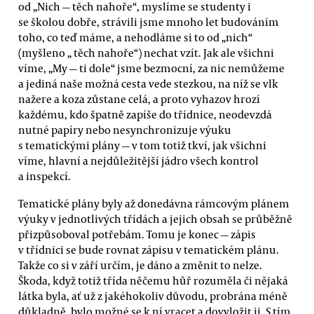
od „Nich — těch nahoře“, myslíme se studenty i
se školou dobře, strávili jsme mnoho let budováním
toho, co teď máme, a nehodláme si to od „nich“
(myšleno „ těch nahoře“) nechat vzít. Jak ale všichni
víme, „My — ti dole“ jsme bezmocní, za nic nemůžeme
a jediná naše možná cesta vede stezkou, na níž se vlk
nažere a koza zůstane celá, a proto vyhazov hrozí
každému, kdo špatně zapíše do třídnice, neodevzdá
nutné papíry nebo nesynchronizuje výuku
s tematickými plány — v tom totiž tkví, jak všichni
víme, hlavní a nejdůležitější jádro všech kontrol
a inspekcí.
Tematické plány byly až donedávna rámcovým plánem
výuky v jednotlivých třídách a jejich obsah se průběžně
přizpůsoboval potřebám. Tomu je konec — zápis
v třídnici se bude rovnat zápisu v tematickém plánu.
Takže co si v září určím, je dáno a změnit to nelze.
Škoda, když totiž třída něčemu hůř rozuměla či nějaká
látka byla, ať už z jakéhokoliv důvodu, probrána méně
důkladně, bylo možné se k ní vracet a dovyložit ji. S tím