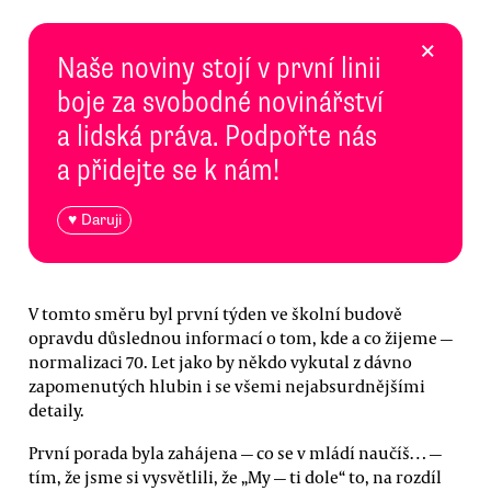
×
Naše noviny stojí v první linii
boje za svobodné novinářství
a lidská práva. Podpořte nás
a přidejte se k nám!
♥ Daruji
V tomto směru byl první týden ve školní budově
opravdu důslednou informací o tom, kde a co žijeme —
normalizaci 70. Let jako by někdo vykutal z dávno
zapomenutých hlubin i se všemi nejabsurdnějšími
detaily.
První porada byla zahájena — co se v mládí naučíš… —
tím, že jsme si vysvětlili, že „My — ti dole“ to, na rozdíl