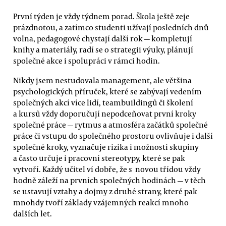
První týden je vždy týdnem porad. Škola ještě zeje
prázdnotou, a zatímco studenti užívají posledních dnů
volna, pedagogové chystají další rok — kompletují
knihy a materiály, radí se o strategii výuky, plánují
společné akce i spolupráci v rámci hodin.
Nikdy jsem nestudovala management, ale většina
psychologických příruček, které se zabývají vedením
společných akcí více lidí, teambuildingů či školení
a kursů vždy doporučují nepodceňovat první kroky
společné práce — rytmus a atmosféra začátků společné
práce či vstupu do společného prostoru ovlivňuje i další
společné kroky, vyznačuje rizika i možnosti skupiny
a často určuje i pracovní stereotypy, které se pak
vytvoří. Každý učitel ví dobře, že s novou třídou vždy
hodně záleží na prvních společných hodinách — v těch
se ustavují vztahy a dojmy z druhé strany, které pak
mnohdy tvoří základy vzájemných reakcí mnoho
dalších let.