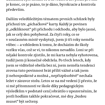
je konec, co je psáno, to je dáno, byrokracie a kontrola
především.
Dalším veledůležitým tématem prvních schůzek byly
příchozí tzv. „píchačkové“ karty. Každý je povinen
ji „odkliknout“ při příchodu i odchodu, aby bylo jasné,
jak se celý den pohyboval. Za čtyři roky, co se
v současném místě vyskytuji, jsem ji tři roky neměla
vůbec — a vzhledem k tomu, že docházím do školy
vcelku včas, což se ví, to nikomu nevadilo. Loni se při
nějaké kontrole zjistilo, že mi karta nebyla vyhotovena,
tudíž jsem ji konečně obdržela. Po třech letech, kdy
jsem se viditelně obešla bez ní, jsem neměla tendenci
zrovna tuto povinnost brát příliš vážně a tak jsem
ji nehospodárně a možná „ nepřizpůsobivě“ nechala
ležet v zásuvce stolu. Letos se na mě vedení (i přesto, že
si mé přítomnosti ve škole díky pedagogickým
výsledkům v podstatě cení) obrátilo s upozorněním, že
jestli hodlám takhle pokračovat, mé dny „budou
muset“ být sečteny.