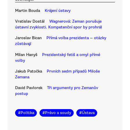
Martin Bouda
Krájení ústavy
Vratislav Dostál
Wagnerová: Zeman porušuje
ústavní zvyklosti. Kompetenční spor by prohrál
Jaroslav Bican
Přímá volba prezidenta — otázky
zůstávají
Milan Hanyš
Prezidentský fetiš a omyl přímé
volby
Jakub Patočka
Prvních sedm případů Miloše
Zemana
David Pavlorek
Tři argumenty pro Zemanův
postup
#
Politika
#
Právo a soudy
#
Ústava