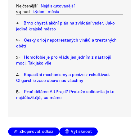
Nejčtenější
Nejdiskutovanější
24 hod
týden
měsíc
1.
Brno chystá akční plán na zvládání veder. Jako
jediné krajské město
2.
Český orloj nepotrestaných viníků a trestaných
obětí
3.
Homofobie je pro vládu jen jedním z nástrojů
moci. Tak jako vše
4.
Kapacitní mechanismy a peníze z rekultivací.
Oligarchie zase obere nás všechny
5.
Proč děláme AltPrajd? Protože solidarita je to
nejdůležitější, co máme
Zkopírovat odkaz
Vytisknout