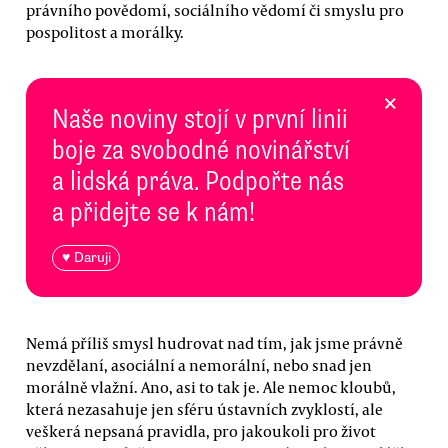
právního povědomí, sociálního vědomí či smyslu pro
pospolitost a morálky.
×
Naše noviny stojí v první linii
boje za svobodné novinářství
a lidská práva. Podpořte nás
a přidejte se k nám!
♥ Daruji
Nemá příliš smysl hudrovat nad tím, jak jsme právně
nevzdělaní, asociální a nemorální, nebo snad jen
morálně vlažní. Ano, asi to tak je. Ale nemoc kloubů,
která nezasahuje jen sféru ústavních zvyklostí, ale
veškerá nepsaná pravidla, pro jakoukoli pro život