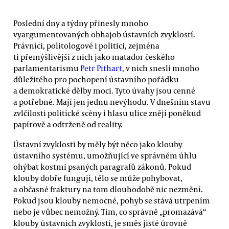
Poslední dny a týdny přinesly mnoho
vyargumentovaných obhajob ústavních zvyklostí.
Právníci, politologové i politici, zejména
ti přemýšlivější z nich jako matador českého
parlamentarismu
Petr Pithart
, v nich snesli mnoho
důležitého pro pochopení ústavního pořádku
a demokratické dělby moci. Tyto úvahy jsou cenné
a potřebné. Mají jen jednu nevýhodu. V dnešním stavu
zvlčilosti politické scény i hlasu ulice znějí poněkud
papírově a odtrženě od reality.
Ústavní zvyklosti by měly být něco jako klouby
ústavního systému, umožňující ve správném úhlu
ohýbat kostmi psaných paragrafů zákonů. Pokud
klouby dobře fungují, tělo se může pohybovat,
a občasné fraktury na tom dlouhodobě nic nezmění.
Pokud jsou klouby nemocné, pohyb se stává utrpením
nebo je vůbec nemožný. Tím, co správně „promazává“
klouby ústavních zvyklostí, je směs jisté úrovně