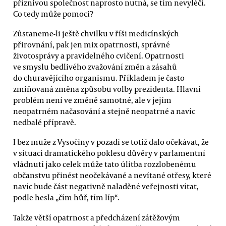
příznivou společnost naprosto nutná, se tím nevyléčí.
Co tedy může pomoci?
Zůstaneme-li ještě chvilku v říši medicínských
přirovnání, pak jen mix opatrnosti, správné
životosprávy a pravidelného cvičení. Opatrnosti
ve smyslu bedlivého zvažování změn a zásahů
do churavějícího organismu. Příkladem je často
zmiňovaná změna způsobu volby prezidenta. Hlavní
problém není ve změně samotné, ale v jejím
neopatrném načasování a stejně neopatrné a navíc
nedbalé přípravě.
I bez muže z Vysočiny v pozadí se totiž dalo očekávat, že
v situaci dramatického poklesu důvěry v parlamentní
vládnutí jako celek může tato úlitba rozzlobenému
občanstvu přinést neočekávané a nevítané otřesy, které
navíc bude část negativně naladěné veřejnosti vítat,
podle hesla „čím hůř, tím líp“.
Takže větší opatrnost a předcházení zátěžovým