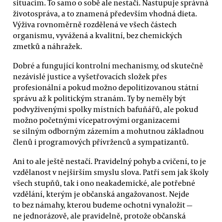
situacím. To samo o sobě ale nestačí. Nastupuje správná
životospráva, a to znamená především vhodná dieta.
Výživa rovnoměrně rozdělená ve všech částech
organismu, vyvážená a kvalitní, bez chemických
zmetků a náhražek.
Dobré a fungující kontrolní mechanismy, od skutečně
nezávislé justice a vyšetřovacích složek přes
profesionální a pokud možno depolitizovanou státní
správu až k politickým stranám. Ty by neměly být
podvyživenými spolky místních bafuňářů, ale pokud
možno početnými vícepatrovými organizacemi
se silným odborným zázemím a mohutnou základnou
členů i programových přívrženců a sympatizantů.
Ani to ale ještě nestačí. Pravidelný pohyb a cvičení, to je
vzdělanost v nejširším smyslu slova. Patří sem jak školy
všech stupňů, tak i ono neakademické, ale potřebné
vzdělání, kterým je občanská angažovanost. Nejde
to bez námahy, kterou budeme ochotni vynaložit —
ne jednorázově, ale pravidelně, protože občanská