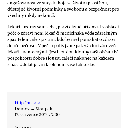
angažovanost ve smyslu boje za životní prostředí,
důstojné životní podmínky a svobodu a bezpečnost pro
všechny nikdy nekončí.
Lékaři, uzdrav sám sebe, praví dávné přísloví. I v oblasti
péče o zdraví není lékař či medicínská věda zázračným
spasitelem, ale spíš tím, kdo by měl pomáhat o zdraví
dobře pečovat. V péči o polis jsme pak všichni zároveň
lékaři i nemocnými. Jestli budou klouby naší občanské
pospolitosti dobře sloužit, záleží nakonec na každém
z nás. Udělat první krok není zase tak těžké.
Filip Outrata
Domov
→
Sloupek
17. července 2013 v 7.00
Související