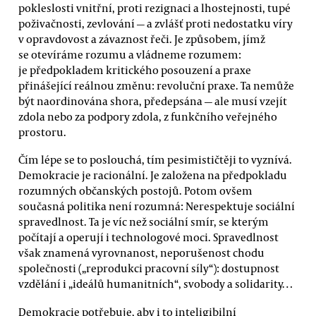
pokleslosti vnitřní, proti rezignaci a lhostejnosti, tupé
poživačnosti, zevlování — a zvlášť proti nedostatku víry
v opravdovost a závaznost řeči. Je způsobem, jímž
se otevíráme rozumu a vládneme rozumem:
je předpokladem kritického posouzení a praxe
přinášející reálnou změnu: revoluční praxe. Ta nemůže
být naordinována shora, předepsána — ale musí vzejít
zdola nebo za podpory zdola, z funkčního veřejného
prostoru.
Čím lépe se to poslouchá, tím pesimističtěji to vyznívá.
Demokracie je racionální. Je založena na předpokladu
rozumných občanských postojů. Potom ovšem
současná politika není rozumná: Nerespektuje sociální
spravedlnost. Ta je víc než sociální smír, se kterým
počítají a operují i technologové moci. Spravedlnost
však znamená vyrovnanost, neporušenost chodu
společnosti („reprodukci pracovní síly“): dostupnost
vzdělání i „ideálů humanitních“, svobody a solidarity…
Demokracie potřebuje, aby i to inteligibilní