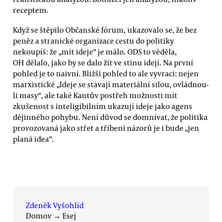
receptem.
Když se štěpilo Občanské fórum, ukazovalo se, že bez
peněz a stranické organizace cestu do politiky
nekoupíš: že „mít ideje“ je málo. ODS to věděla,
OH dělalo, jako by se dalo žít ve stínu idejí. Na první
pohled je to naivní. Bližší pohled to ale vyvrací: nejen
marxistické „Ideje se stávají materiální silou, ovládnou-
li masy“, ale také Kantův postřeh možnosti mít
zkušenost s inteligibilním ukazují ideje jako agens
dějinného pohybu. Není důvod se domnívat, že politika
provozovaná jako střet a tříbení názorů je i bude „jen
planá idea“.
Zdeněk Vyšohlíd
Domov
→
Esej