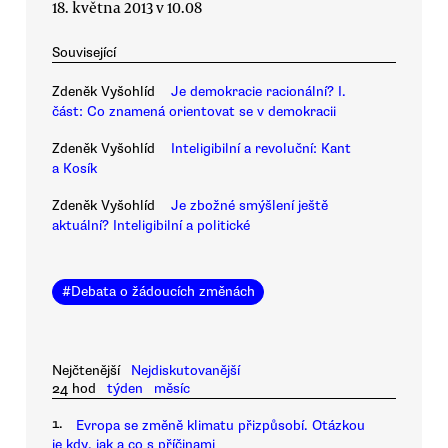
18. května 2013 v 10.08
Související
Zdeněk Vyšohlíd
Je demokracie racionální? I.
část: Co znamená orientovat se v demokracii
Zdeněk Vyšohlíd
Inteligibilní a revoluční: Kant
a Kosík
Zdeněk Vyšohlíd
Je zbožné smýšlení ještě
aktuální? Inteligibilní a politické
#
Debata o žádoucích změnách
Nejčtenější
Nejdiskutovanější
24 hod
týden
měsíc
1.
Evropa se změně klimatu přizpůsobí. Otázkou
je kdy, jak a co s příčinami