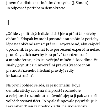
jiným úsudkům a míněním druhých.“ (J. Simon)
To odpovídá potřebám demokracie.
II
„Oč jde v politických diskusích? Jde o přání či potřeby
občanů. Kdopak by mohl posoudit tato přání a potřeby
lépe než občané sami?“ ptá se P. Feyerabend, aby vzápětí
upozornil, že ponechat toto posouzení expertům nelze,
protože „jejich návrhy jsou právě tak různorodé
a mnohočetné, jako je i veřejné mínění“. Ba vidíme, že
snahy „vynutit si univerzální pravdu (všeobecnou
platnost řízeného hledání pravdy) vedly
ke katastrofám“.
Na první pohled se zdá, že je normální, když
demokraticky zvolená síla prostě rozhoduje
a veřejnosti rozhodnutí odůvodňuje; ta jí pak za to při
volbách vystaví účet. To by ale fungovalo (vysvětluje P.
Feyerabend) jen za předpokladu „na společnosti