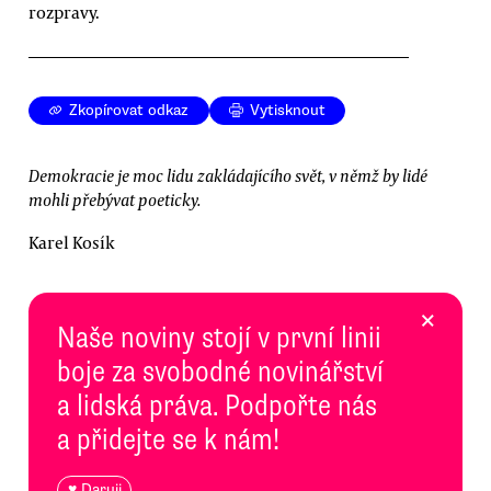
rozpravy.
Zkopírovat odkaz
Vytisknout
Demokracie je moc lidu zakládajícího svět, v němž by lidé
mohli přebývat poeticky.
Karel Kosík
×
Naše noviny stojí v první linii
boje za svobodné novinářství
a lidská práva. Podpořte nás
a přidejte se k nám!
♥ Daruji