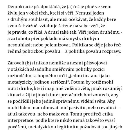
Demokracie předpokládá, že (a) řeč je plně ve svém
živlu jen v obci těch, kteří si věří. Nemusí jeden
s druhým souhlasit, ale musí očekávat, že každý bere
svou řeč vážně, vztahuje řečené na sebe: věří, že
je pravda, co říká. A druzí také tak. Věří jeden druhému -
a za tohoto předpokladu má smysl s druhým
nesouhlasit nebo polemizovat. Politika se děje jako řeč:
řeč má politickou povahu — a politika povahu rozpravy.
Zároveň (b) si nikdo nemůže a nesmí přisvojovat
v otázkách zásadního směřování politiky pozici
rozhodčího, schopného určit „jednu instanci jako
metafyzicky jedinou seriózní“. Potom by totiž mohl
nutit druhé, kteří mají jiné vidění světa, jinak rozumějí
situaci a žijí v jiných interpretačních horizontech, aby
se podřídili jeho jedině správnému vidění světa. Aby
mohl lidem naordinovat buď pasivitu, nebo revoluci —
ať už takovou, nebo makovou. Tomu protiřečí etika
interpretace, podle které nikdo nemá takovéto vyšší
pověření, metafyzickou legitimitu požadovat „od jiných