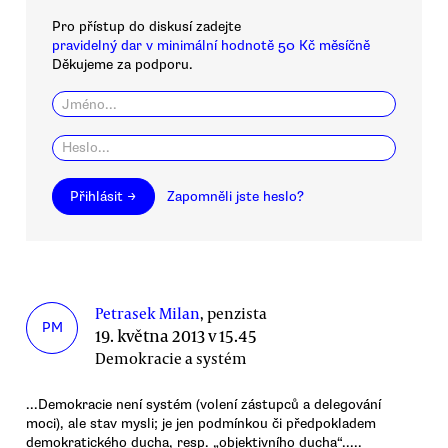
Pro přístup do diskusí zadejte
pravidelný dar v minimální hodnotě 50 Kč měsíčně
Děkujeme za podporu.
Přihlásit →
Zapomněli jste heslo?
Petrasek Milan
, penzista
PM
19. května 2013 v 15.45
Demokracie a systém
...Demokracie není systém (volení zástupců a delegování
moci), ale stav mysli; je jen podmínkou či předpokladem
demokratického ducha, resp. „objektivního ducha“.....