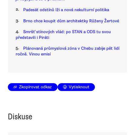
2.
Padesát odstínů lži a nová nekulturní politika
3.
Brno chce koupit dům architektky Růženy Žertové
4.
Smršť stínových vlád: po STAN a ODS tu svou
představili i Piráti
5.
Plánovaná průmyslová zóna v Chebu zabije pět lidí
ročně. Vinou emisí
Zkopírovat odkaz
Vytisknout
Diskuse