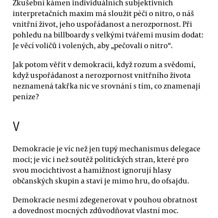
Zkušební kámen individuálních subjektivních
interpretačních maxim má sloužit péči o nitro, o náš
vnitřní život, jeho uspořádanost a nerozpornost. Při
pohledu na billboardy s velkými tvářemi musím dodat:
Je věcí voličů i volených, aby „pečovali o nitro“.
Jak potom věřit v demokracii, když rozum a svědomí,
když uspořádanost a nerozpornost vnitřního života
neznamená takřka nic ve srovnání s tím, co znamenají
peníze?
V
Demokracie je víc než jen tupý mechanismus delegace
moci; je víc i než soutěž politických stran, které pro
svou mocichtivost a hamižnost ignorují hlasy
občanských skupin a staví je mimo hru, do ofsajdu.
Demokracie nesmí zdegenerovat v pouhou obratnost
a dovednost mocných zdůvodňovat vlastní moc.