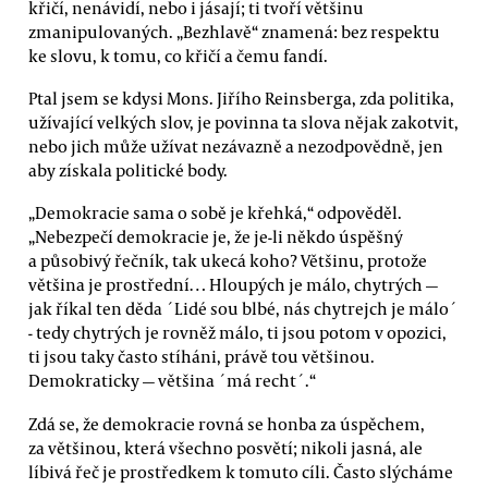
křičí, nenávidí, nebo i jásají; ti tvoří většinu
zmanipulovaných. „Bezhlavě“ znamená: bez respektu
ke slovu, k tomu, co křičí a čemu fandí.
Ptal jsem se kdysi Mons. Jiřího Reinsberga, zda politika,
užívající velkých slov, je povinna ta slova nějak zakotvit,
nebo jich může užívat nezávazně a nezodpovědně, jen
aby získala politické body.
„Demokracie sama o sobě je křehká,“ odpověděl.
„Nebezpečí demokracie je, že je-li někdo úspěšný
a působivý řečník, tak ukecá koho? Většinu, protože
většina je prostřední… Hloupých je málo, chytrých —
jak říkal ten děda ´Lidé sou blbé, nás chytrejch je málo´
- tedy chytrých je rovněž málo, ti jsou potom v opozici,
ti jsou taky často stíháni, právě tou většinou.
Demokraticky — většina ´má recht´.“
Zdá se, že demokracie rovná se honba za úspěchem,
za většinou, která všechno posvětí; nikoli jasná, ale
líbivá řeč je prostředkem k tomuto cíli. Často slýcháme