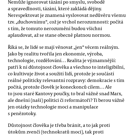
Nemůže ignorovat tázání po smyslu, svobodě
a spravedlnosti, tázání, které zakládá dějiny.
Nerespektovat je znamená vyslovovat nedůvěru všemu
tzv. „duchovnímu“, což je vrchol nerozumnosti: počítá
s tím, že tomuto nerozumění budou všichni
aplaudovat, až se stane obecně platnou normou.
Říká se, že lidé se mají věnovat „jen“ věcem reálným.
Jako by realitu tvořila jen ekonomie, výroba,
technologie, rozdělování… Realita je významnější:
patří k ní důstojnost člověka a všechno to inteligibilní,
co kultivuje život a soužití lidí, protože je součástí
reálné politicky relevantní rozpravy: demokracie s tím
počítá, protože člověk je koneckonců cílem… Ale
to jsou staré Kantovy poučky, to bral vážně snad Marx,
ale dnešní (naši) politici či reformátoři? Ti berou vážně
jen otázky technologie moci a manipulace
s penězotoky.
Důstojnost člověka je třeba bránit, a to jak proti
útokům zvenčí (technokratů moci), tak proti