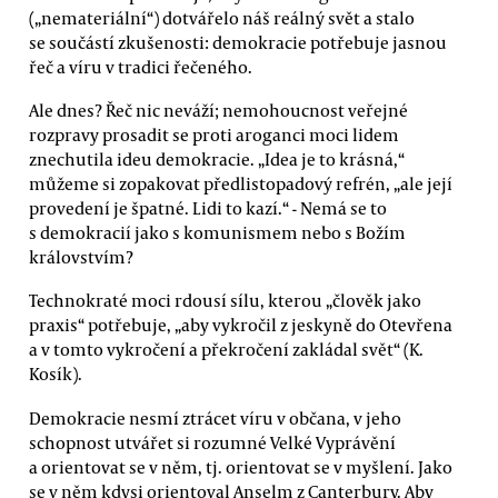
(„nemateriální“) dotvářelo náš reálný svět a stalo
se součástí zkušenosti: demokracie potřebuje jasnou
řeč a víru v tradici řečeného.
Ale dnes? Řeč nic neváží; nemohoucnost veřejné
rozpravy prosadit se proti aroganci moci lidem
znechutila ideu demokracie. „Idea je to krásná,“
můžeme si zopakovat předlistopadový refrén, „ale její
provedení je špatné. Lidi to kazí.“ - Nemá se to
s demokracií jako s komunismem nebo s Božím
královstvím?
Technokraté moci rdousí sílu, kterou „člověk jako
praxis“ potřebuje, „aby vykročil z jeskyně do Otevřena
a v tomto vykročení a překročení zakládal svět“ (K.
Kosík).
Demokracie nesmí ztrácet víru v občana, v jeho
schopnost utvářet si rozumné Velké Vyprávění
a orientovat se v něm, tj. orientovat se v myšlení. Jako
se v něm kdysi orientoval Anselm z Canterbury. Aby