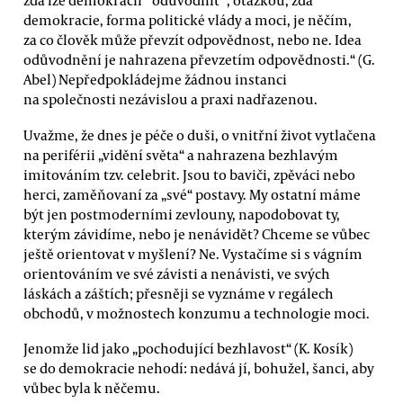
zda lze demokracii ´odůvodnit´, otázkou, zda
demokracie, forma politické vlády a moci, je něčím,
za co člověk může převzít odpovědnost, nebo ne. Idea
odůvodnění je nahrazena převzetím odpovědnosti.“ (G.
Abel) Nepředpokládejme žádnou instanci
na společnosti nezávislou a praxi nadřazenou.
Uvažme, že dnes je péče o duši, o vnitřní život vytlačena
na periférii „vidění světa“ a nahrazena bezhlavým
imitováním tzv. celebrit. Jsou to baviči, zpěváci nebo
herci, zaměňovaní za „své“ postavy. My ostatní máme
být jen postmoderními zevlouny, napodobovat ty,
kterým závidíme, nebo je nenávidět? Chceme se vůbec
ještě orientovat v myšlení? Ne. Vystačíme si s vágním
orientováním ve své závisti a nenávisti, ve svých
láskách a záštích; přesněji se vyznáme v regálech
obchodů, v možnostech konzumu a technologie moci.
Jenomže lid jako „pochodující bezhlavost“ (K. Kosík)
se do demokracie nehodí: nedává jí, bohužel, šanci, aby
vůbec byla k něčemu.