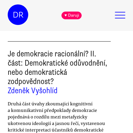
DR
♥ Daruji
Je demokracie racionální? II.
část: Demokratické odůvodnění,
nebo demokratická
zodpovědnost?
Zdeněk Vyšohlíd
Druhá část úvahy zkoumající kognitivní
a komunikativní předpoklady demokracie
pojednává o rozdílu mezi metafyzicky
ukotvenou ideologií a jasnou řečí, vystavenou
kritické interpretaci účastníků demokratické