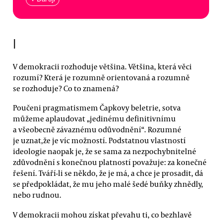
I
V demokracii rozhoduje většina. Většina, která věci
rozumí? Která je rozumně orientovaná a rozumně
se rozhoduje? Co to znamená?
Poučeni pragmatismem Čapkovy beletrie, sotva
můžeme aplaudovat „jedinému definitivnímu
a všeobecně závaznému odůvodnění“. Rozumné
je uznat,že je víc možností. Podstatnou vlastností
ideologie naopak je, že se sama za nezpochybnitelné
zdůvodnění s konečnou platností považuje: za konečné
řešení. Tváří-li se někdo, že je má, a chce je prosadit, dá
se předpokládat, že mu jeho malé šedé buňky zhnědly,
nebo rudnou.
V demokracii mohou získat převahu ti, co bezhlavě