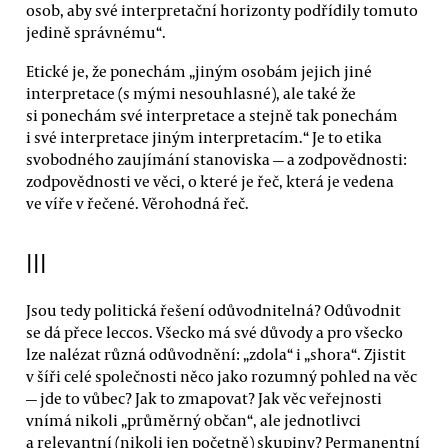
osob, aby své interpretační horizonty podřídily tomuto
jedině správnému“.
Etické je, že ponechám „jiným osobám jejich jiné
interpretace (s mými nesouhlasné), ale také že
si ponechám své interpretace a stejně tak ponechám
i své interpretace jiným interpretacím.“ Je to etika
svobodného zaujímání stanoviska — a zodpovědnosti:
zodpovědnosti ve věci, o které je řeč, která je vedena
ve víře v řečené. Věrohodná řeč.
III
Jsou tedy politická řešení odůvodnitelná? Odůvodnit
se dá přece leccos. Všecko má své důvody a pro všecko
lze nalézat různá odůvodnění: „zdola“ i „shora“. Zjistit
v šíři celé společnosti něco jako rozumný pohled na věc
— jde to vůbec? Jak to zmapovat? Jak věc veřejnosti
vnímá nikoli „průměrný občan“, ale jednotlivci
a relevantní (nikoli jen početně) skupiny? Permanentní