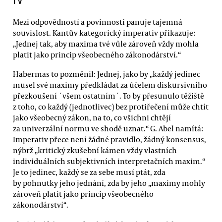
Mezi odpovědností a povinností panuje tajemná
souvislost. Kantův kategorický imperativ přikazuje:
„Jednej tak, aby maxima tvé vůle zároveň vždy mohla
platit jako princip všeobecného zákonodárství.“
Habermas to pozměnil: Jednej, jako by „každý jedinec
musel své maximy předkládat za účelem diskursivního
přezkoušení ´všem ostatním´. To by přesunulo těžiště
z toho, co každý (jednotlivec) bez protiřečení může chtít
jako všeobecný zákon, na to, co všichni chtějí
za univerzální normu ve shodě uznat.“ G. Abel namítá:
Imperativ přece není žádné pravidlo, žádný konsensus,
nýbrž „kritický zkušební kámen vždy vlastních
individuálních subjektivních interpretačních maxim.“
Je to jedinec, každý se za sebe musí ptát, zda
by pohnutky jeho jednání, zda by jeho „maximy mohly
zároveň platit jako princip všeobecného
zákonodárství“.