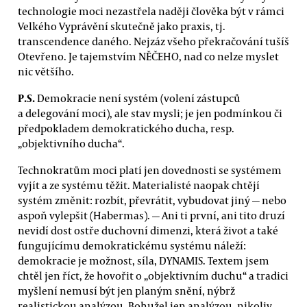
technologie moci nezastřela naději člověka být v rámci
Velkého Vyprávění skutečně jako praxis, tj.
transcendence daného. Nejzáz všeho překračování tušíš
Otevřeno. Je tajemstvím NĚČEHO, nad co nelze myslet
nic většího.
P.S.
Demokracie není systém (volení zástupců
a delegování moci), ale stav mysli; je jen podmínkou či
předpokladem demokratického ducha, resp.
„objektivního ducha“.
Technokratům moci platí jen dovednosti se systémem
vyjít a ze systému těžit. Materialisté naopak chtějí
systém změnit: rozbít, převrátit, vybudovat jiný — nebo
aspoň vylepšit (Habermas). — Ani ti první, ani tito druzí
nevidí dost ostře duchovní dimenzi, která život a také
fungujícímu demokratickému systému náleží:
demokracie je možnost, síla, DYNAMIS. Textem jsem
chtěl jen říct, že hovořit o „objektivním duchu“ a tradici
myšlení nemusí být jen planým snění, nýbrž
realistickou analýzou. Bohužel jen analýzou, nikoliv