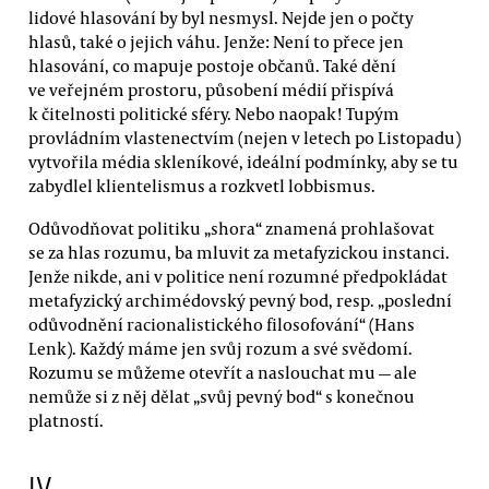
lidové hlasování by byl nesmysl. Nejde jen o počty
hlasů, také o jejich váhu. Jenže: Není to přece jen
hlasování, co mapuje postoje občanů. Také dění
ve veřejném prostoru, působení médií přispívá
k čitelnosti politické sféry. Nebo naopak! Tupým
provládním vlastenectvím (nejen v letech po Listopadu)
vytvořila média skleníkové, ideální podmínky, aby se tu
zabydlel klientelismus a rozkvetl lobbismus.
Odůvodňovat politiku „shora“ znamená prohlašovat
se za hlas rozumu, ba mluvit za metafyzickou instanci.
Jenže nikde, ani v politice není rozumné předpokládat
metafyzický archimédovský pevný bod, resp. „poslední
odůvodnění racionalistického filosofování“ (Hans
Lenk). Každý máme jen svůj rozum a své svědomí.
Rozumu se můžeme otevřít a naslouchat mu — ale
nemůže si z něj dělat „svůj pevný bod“ s konečnou
platností.
IV