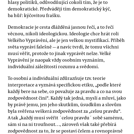
hlasy politiků, odůvodňující cokoli tím, že je to
demokratické. Předvádějí tím demokratický kýč,
ba hůř: kýčovitou frašku.
Demokracie je cesta dlážděná jasnou řečí, a to řečí
věcnou, nikoli ideologickou. Ideologie chce hrát roli
Velkého Vyprávění, ale je jen velkou mystifikací. Příběh
světa vypráví falešně — a navíc tvrdí, že tomu všichni
musí věřit, protože to jinak vyprávět nelze. Velké
Vyprávění je naopak vždy osobním vyznáním,
individuální záležitostí rozumu a svědomí.
To osobní a individuální zdůrazňuje tzv. teorie
interpretace a vyznává specifickou etiku, „podle které
každý bere na sebe, co považuje za pravdu a co na svou
zodpovědnost činí“. Každý tak jedná, myslí a mluví, jako
by právě jemu, jen jeho skutkům, úsudkům a slovům
byla svěřena veškerá zodpovědnost za „celou pravdu“.
A tak „každý musí svěřit ´celou pravdu´ sobě samému,
sám si na ni troufnout…, zároveň však také přebírá
zodpovědnost za to, že se postaví čelem a rovnoprávně