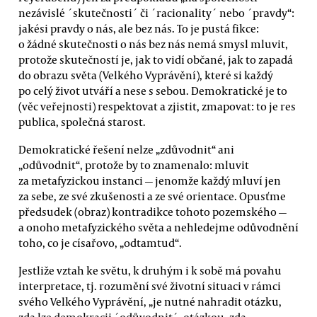
nezávislé ´skutečnosti´ či ´racionality´ nebo ´pravdy“:
jakési pravdy o nás, ale bez nás. To je pustá fikce:
o žádné skutečnosti o nás bez nás nemá smysl mluvit,
protože skutečností je, jak to vidí občané, jak to zapadá
do obrazu světa (Velkého Vyprávění), které si každý
po celý život utváří a nese s sebou. Demokratické je to
(věc veřejnosti) respektovat a zjistit, zmapovat: to je res
publica, společná starost.
Demokratické řešení nelze „zdůvodnit“ ani
„odůvodnit“, protože by to znamenalo: mluvit
za metafyzickou instanci — jenomže každý mluví jen
za sebe, ze své zkušenosti a ze své orientace. Opusťme
předsudek (obraz) kontradikce tohoto pozemského —
a onoho metafyzického světa a nehledejme odůvodnění
toho, co je císařovo, „odtamtud“.
Jestliže vztah ke světu, k druhým i k sobě má povahu
interpretace, tj. rozumění své životní situaci v rámci
svého Velkého Vyprávění, „je nutné nahradit otázku,