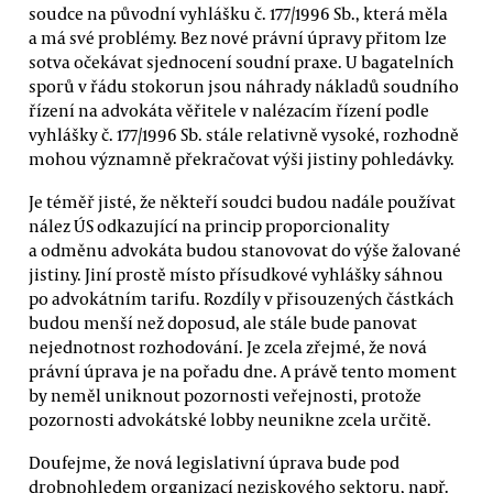
soudce na původní vyhlášku č. 177/1996 Sb., která měla
a má své problémy. Bez nové právní úpravy přitom lze
sotva očekávat sjednocení soudní praxe. U bagatelních
sporů v řádu stokorun jsou náhrady nákladů soudního
řízení na advokáta věřitele v nalézacím řízení podle
vyhlášky č. 177/1996 Sb. stále relativně vysoké, rozhodně
mohou významně překračovat výši jistiny pohledávky.
Je téměř jisté, že někteří soudci budou nadále používat
nález ÚS odkazující na princip proporcionality
a odměnu advokáta budou stanovovat do výše žalované
jistiny. Jiní prostě místo přísudkové vyhlášky sáhnou
po advokátním tarifu. Rozdíly v přisouzených částkách
budou menší než doposud, ale stále bude panovat
nejednotnost rozhodování. Je zcela zřejmé, že nová
právní úprava je na pořadu dne. A právě tento moment
by neměl uniknout pozornosti veřejnosti, protože
pozornosti advokátské lobby neunikne zcela určitě.
Doufejme, že nová legislativní úprava bude pod
drobnohledem organizací neziskového sektoru, např.