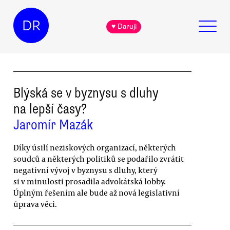
DR
♥ Daruji
Blýská se v byznysu s dluhy
na lepší časy?
Jaromír Mazák
Díky úsilí neziskových organizací, některých
soudců a některých politiků se podařilo zvrátit
negativní vývoj v byznysu s dluhy, který
si v minulosti prosadila advokátská lobby.
Úplným řešením ale bude až nová legislativní
úprava věci.