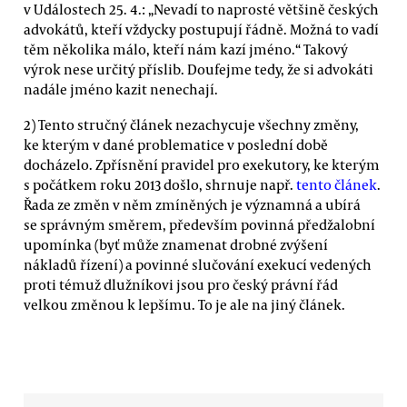
v Událostech 25. 4.: „Nevadí to naprosté většině českých
advokátů, kteří vždycky postupují řádně. Možná to vadí
těm několika málo, kteří nám kazí jméno.“ Takový
výrok nese určitý příslib. Doufejme tedy, že si advokáti
nadále jméno kazit nenechají.
2) Tento stručný článek nezachycuje všechny změny,
ke kterým v dané problematice v poslední době
docházelo. Zpřísnění pravidel pro exekutory, ke kterým
s počátkem roku 2013 došlo, shrnuje např.
tento článek
.
Řada ze změn v něm zmíněných je významná a ubírá
se správným směrem, především povinná předžalobní
upomínka (byť může znamenat drobné zvýšení
nákladů řízení) a povinné slučování exekucí vedených
proti témuž dlužníkovi jsou pro český právní řád
velkou změnou k lepšímu. To je ale na jiný článek.