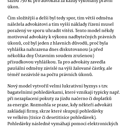
sazbu 750 Kč pro advokáta za každý vykonaný právní
úkon.
Čím složitější a delší byl tedy spor, tím větší odměna
náležela advokátovi a tím vyšší náklady řízení musel
poražený ve sporu uhradit vítězi. Tento model někdy
motivoval advokáty k výkonu nadbytečných právních
úkonů, což byl jeden z hlavních důvodů, proč byla
vyhláška nahrazena dnes diskutovanou (a před
několika dny Ústavním soudem zrušenou)
přísudkovou vyhláškou. Ta pro advokáty zavedla
paušální odměny závislé na výši žalované částky, ale
téměř nezávislé na počtu právních úkonů.
Nový model vytvořil velmi lukrativní byznys s tzv.
bagatelními pohledávkami, které vznikají typicky např.
při nezaplacení pokuty za jízdu načerno či doplatků
za energie. Rozmohla se praxe, kdy někteří advokáti
zakládají firmy, skrze které skupují pohledávky
ve velkém (tisíce či desetitisíce pohledávek).
Pohledávky následně vymáhají pomocí elektronických