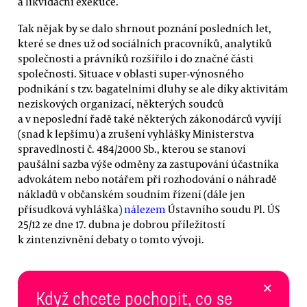
a likvidační exekuce.
Tak nějak by se dalo shrnout poznání posledních let,
které se dnes už od sociálních pracovníků, analytiků
společnosti a právníků rozšířilo i do značné části
společnosti. Situace v oblasti super-výnosného
podnikání s tzv. bagatelními dluhy se ale díky aktivitám
neziskových organizací, některých soudců
a v neposlední řadě také některých zákonodárců vyvíjí
(snad k lepšímu) a zrušení vyhlášky Ministerstva
spravedlnosti č. 484/2000 Sb., kterou se stanoví
paušální sazba výše odměny za zastupování účastníka
advokátem nebo notářem při rozhodování o náhradě
nákladů v občanském soudním řízení (dále jen
přísudková vyhláška)
nálezem
Ústavního soudu Pl. ÚS
25/12 ze dne 17. dubna je dobrou příležitostí
k zintenzivnění debaty o tomto vývoji.
×
Když chcete pochopit, co se