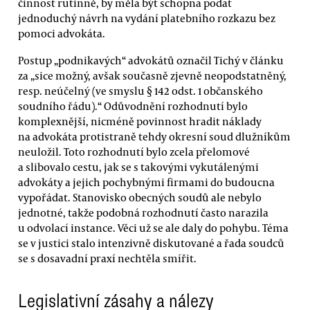
činnost rutinně, by měla být schopna podat
jednoduchý návrh na vydání platebního rozkazu bez
pomoci advokáta.
Postup „podnikavých“ advokátů označil Tichý v článku
za „sice možný, avšak současně zjevně neopodstatněný,
resp. neúčelný (ve smyslu § 142 odst. 1 občanského
soudního řádu).“ Odůvodnění rozhodnutí bylo
komplexnější, nicméně povinnost hradit náklady
na advokáta protistraně tehdy okresní soud dlužníkům
neuložil. Toto rozhodnutí bylo zcela přelomové
a slibovalo cestu, jak se s takovými vykutálenými
advokáty a jejich pochybnými firmami do budoucna
vypořádat. Stanovisko obecných soudů ale nebylo
jednotné, takže podobná rozhodnutí často narazila
u odvolací instance. Věci už se ale daly do pohybu. Téma
se v justici stalo intenzivně diskutované a řada soudců
se s dosavadní praxí nechtěla smířit.
Legislativní zásahy a nálezy