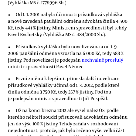
(Vyhláška MS č. 177/1996 Sb.)
Od 1. 1. 2001 nabyla účinnosti přísudková vyhláška
a nově zavedená paušální odměna advokáta činila 4 500
Kč, tedy 441 % jistiny. Ministrem spravedlnosti byl tehdy
Pavel Rychetský. (Vyhláška MS č. 484/2000 Sb.).
Přísudková vyhláška byla novelizována a od 1. 9.
2006 paušální odměna vzrostla na 6 000 Kč, tedy 588 %
jistiny. Pod novelizací je podepsán
nechvalně proslulý
ministr spravedlnosti Pavel Němec.
První změnu k lepšímu přinesla další novelizace
přísudkové vyhlášky účinná od 1. 3. 2012, podle které
činila odměna 3 750 Kč, tedy 357 % jistiny. Pod tou
je podepsán ministr spravedlnosti Jiří Pospíšil.
Už na konci března 2012 ale vyšel nález ÚS, podle
kterého někteří soudci přisuzovali advokátům odměnu
jen do výše 100 % jistiny. Tehdy začala v rozhodování
nejednotnost, protože, jak bylo řečeno výše, velká část