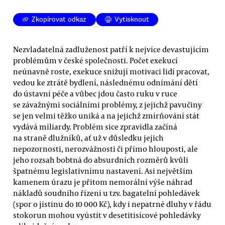
Zkopírovat odkaz
Vytisknout
Nezvladatelná zadluženost patří k nejvíce devastujícím
problémům v české společnosti. Počet exekucí
neúnavně roste, exekuce snižují motivaci lidí pracovat,
vedou ke ztrátě bydlení, následnému odnímání dětí
do ústavní péče a vůbec jdou často ruku v ruce
se závažnými sociálními problémy, z jejichž pavučiny
se jen velmi těžko uniká a na jejichž zmírňování stát
vydává miliardy. Problém sice zpravidla začíná
na straně dlužníků, ať už v důsledku jejich
nepozornosti, nerozvážnosti či přímo hlouposti, ale
jeho rozsah bobtná do absurdních rozměrů kvůli
špatnému legislativnímu nastavení. Asi největším
kamenem úrazu je přitom nemorální výše náhrad
nákladů soudního řízení u tzv. bagatelní pohledávek
(spor o jistinu do 10 000 Kč), kdy i nepatrné dluhy v řádu
stokorun mohou vyústit v desetitisícové pohledávky