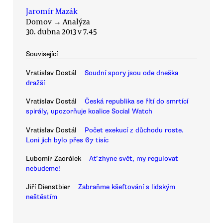
Jaromír Mazák
Domov
→
Analýza
30. dubna 2013 v 7.45
Související
Vratislav Dostál
Soudní spory jsou ode dneška
dražší
Vratislav Dostál
Česká republika se řítí do smrtící
spirály, upozorňuje koalice Social Watch
Vratislav Dostál
Počet exekucí z důchodu roste.
Loni jich bylo přes 67 tisíc
Lubomír Zaorálek
Ať zhyne svět, my regulovat
nebudeme!
Jiří Dienstbier
Zabraňme kšeftování s lidským
neštěstím