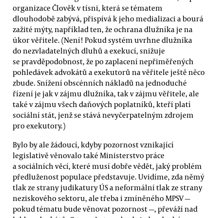
organizace Člověk v tísni, která se tématem
dlouhodobě zabývá, přispívá k jeho medializaci a bourá
zažité mýty, například ten, že ochrana dlužníka je na
úkor věřitele. (Není! Pokud systém uvrhne dlužníka
do nezvladatelných dluhů a exekucí, snižuje
se pravděpodobnost, že po zaplacení nepřiměřených
pohledávek advokátů a exekutorů na věřitele ještě něco
zbude. Snížení obscénních nákladů na jednoduché
řízení je jak v zájmu dlužníka, tak v zájmu věřitele, ale
také v zájmu všech daňových poplatníků, kteří platí
sociální stát, jenž se stává nevyčerpatelným zdrojem
pro exekutory.)
Bylo by ale žádoucí, kdyby pozornost vznikající
legislativě věnovalo také Ministerstvo práce
a sociálních věcí, které musí dobře vědět, jaký problém
předluženost populace představuje. Uvidíme, zda němý
tlak ze strany judikatury ÚS a neformální tlak ze strany
neziskového sektoru, ale třeba i zmíněného MPSV —
pokud tématu bude věnovat pozornost —, převáží nad