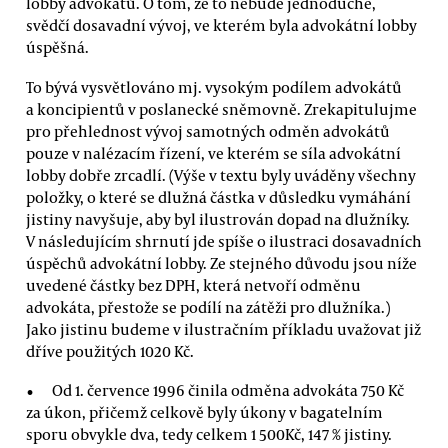
lobby advokátů. O tom, že to nebude jednoduché,
svědčí dosavadní vývoj, ve kterém byla advokátní lobby
úspěšná.
To bývá vysvětlováno mj. vysokým podílem advokátů
a koncipientů v poslanecké sněmovně. Zrekapitulujme
pro přehlednost vývoj samotných odměn advokátů
pouze v nalézacím řízení, ve kterém se síla advokátní
lobby dobře zrcadlí. (Výše v textu byly uváděny všechny
položky, o které se dlužná částka v důsledku vymáhání
jistiny navyšuje, aby byl ilustrován dopad na dlužníky.
V následujícím shrnutí jde spíše o ilustraci dosavadních
úspěchů advokátní lobby. Ze stejného důvodu jsou níže
uvedené částky bez DPH, která netvoří odměnu
advokáta, přestože se podílí na zátěži pro dlužníka.)
Jako jistinu budeme v ilustračním příkladu uvažovat již
dříve použitých 1020 Kč.
Od 1. července 1996 činila odměna advokáta 750 Kč
za úkon, přičemž celkově byly úkony v bagatelním
sporu obvykle dva, tedy celkem 1 500Kč, 147 % jistiny.