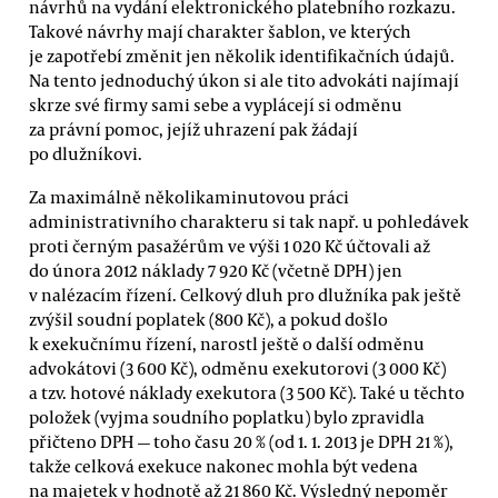
návrhů na vydání elektronického platebního rozkazu.
Takové návrhy mají charakter šablon, ve kterých
je zapotřebí změnit jen několik identifikačních údajů.
Na tento jednoduchý úkon si ale tito advokáti najímají
skrze své firmy sami sebe a vyplácejí si odměnu
za právní pomoc, jejíž uhrazení pak žádají
po dlužníkovi.
Za maximálně několikaminutovou práci
administrativního charakteru si tak např. u pohledávek
proti černým pasažérům ve výši 1 020 Kč účtovali až
do února 2012 náklady 7 920 Kč (včetně DPH) jen
v nalézacím řízení. Celkový dluh pro dlužníka pak ještě
zvýšil soudní poplatek (800 Kč), a pokud došlo
k exekučnímu řízení, narostl ještě o další odměnu
advokátovi (3 600 Kč), odměnu exekutorovi (3 000 Kč)
a tzv. hotové náklady exekutora (3 500 Kč). Také u těchto
položek (vyjma soudního poplatku) bylo zpravidla
přičteno DPH — toho času 20 % (od 1. 1. 2013 je DPH 21 %),
takže celková exekuce nakonec mohla být vedena
na majetek v hodnotě až 21 860 Kč. Výsledný nepoměr