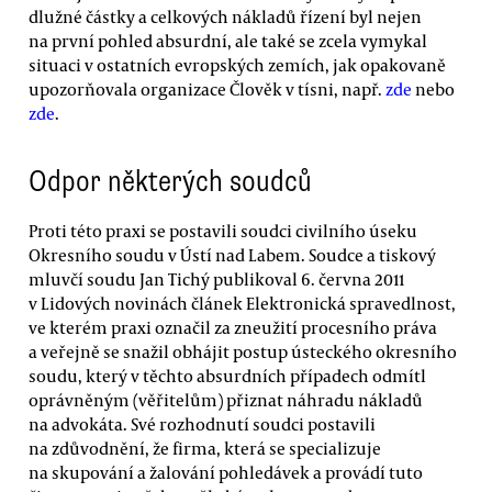
dlužné částky a celkových nákladů řízení byl nejen
na první pohled absurdní, ale také se zcela vymykal
situaci v ostatních evropských zemích, jak opakovaně
upozorňovala organizace Člověk v tísni, např.
zde
nebo
zde
.
Odpor některých soudců
Proti této praxi se postavili soudci civilního úseku
Okresního soudu v Ústí nad Labem. Soudce a tiskový
mluvčí soudu Jan Tichý publikoval 6. června 2011
v Lidových novinách článek Elektronická spravedlnost,
ve kterém praxi označil za zneužití procesního práva
a veřejně se snažil obhájit postup ústeckého okresního
soudu, který v těchto absurdních případech odmítl
oprávněným (věřitelům) přiznat náhradu nákladů
na advokáta. Své rozhodnutí soudci postavili
na zdůvodnění, že firma, která se specializuje
na skupování a žalování pohledávek a provádí tuto