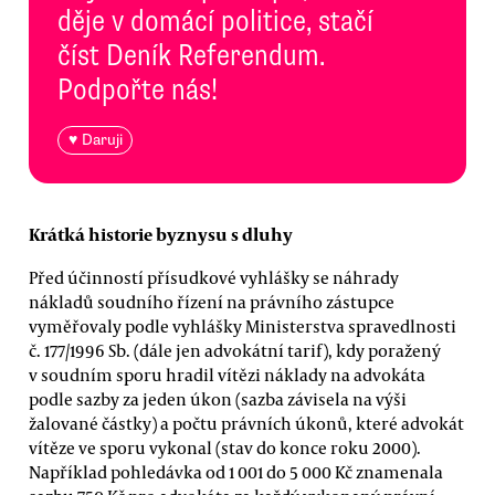
děje v domácí politice, stačí
číst Deník Referendum.
Podpořte nás!
♥ Daruji
Krátká historie byznysu s dluhy
Před účinností přísudkové vyhlášky se náhrady
nákladů soudního řízení na právního zástupce
vyměřovaly podle vyhlášky Ministerstva spravedlnosti
č. 177/1996 Sb. (dále jen advokátní tarif), kdy poražený
v soudním sporu hradil vítězi náklady na advokáta
podle sazby za jeden úkon (sazba závisela na výši
žalované částky) a počtu právních úkonů, které advokát
vítěze ve sporu vykonal (stav do konce roku 2000).
Například pohledávka od 1 001 do 5 000 Kč znamenala