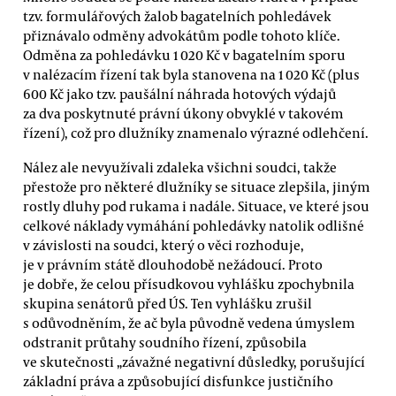
tzv. formulářových žalob bagatelních pohledávek
přiznávalo odměny advokátům podle tohoto klíče.
Odměna za pohledávku 1 020 Kč v bagatelním sporu
v nalézacím řízení tak byla stanovena na 1 020 Kč (plus
600 Kč jako tzv. paušální náhrada hotových výdajů
za dva poskytnuté právní úkony obvyklé v takovém
řízení), což pro dlužníky znamenalo výrazné odlehčení.
Nález ale nevyužívali zdaleka všichni soudci, takže
přestože pro některé dlužníky se situace zlepšila, jiným
rostly dluhy pod rukama i nadále. Situace, ve které jsou
celkové náklady vymáhání pohledávky natolik odlišné
v závislosti na soudci, který o věci rozhoduje,
je v právním státě dlouhodobě nežádoucí. Proto
je dobře, že celou přísudkovou vyhlášku zpochybnila
skupina senátorů před ÚS. Ten vyhlášku zrušil
s odůvodněním, že ač byla původně vedena úmyslem
odstranit průtahy soudního řízení, způsobila
ve skutečnosti „závažné negativní důsledky, porušující
základní práva a způsobující disfunkce justičního