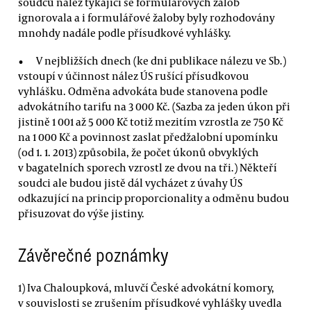
soudců nález týkající se formulářových žalob
ignorovala a i formulářové žaloby byly rozhodovány
mnohdy nadále podle přísudkové vyhlášky.
V nejbližších dnech (ke dni publikace nálezu ve Sb.)
vstoupí v účinnost nález ÚS rušící přísudkovou
vyhlášku. Odměna advokáta bude stanovena podle
advokátního tarifu na 3 000 Kč. (Sazba za jeden úkon při
jistině 1 001 až 5 000 Kč totiž mezitím vzrostla ze 750 Kč
na 1 000 Kč a povinnost zaslat předžalobní upomínku
(od 1. 1. 2013) způsobila, že počet úkonů obvyklých
v bagatelních sporech vzrostl ze dvou na tři.) Někteří
soudci ale budou jistě dál vycházet z úvahy ÚS
odkazující na princip proporcionality a odměnu budou
přisuzovat do výše jistiny.
Závěrečné poznámky
1) Iva Chaloupková, mluvčí České advokátní komory,
v souvislosti se zrušením přísudkové vyhlášky uvedla