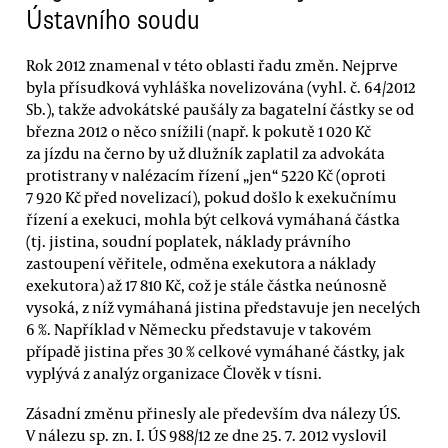
Ústavního soudu
Rok 2012 znamenal v této oblasti řadu změn. Nejprve
byla přísudková vyhláška novelizována (vyhl. č. 64/2012
Sb.), takže advokátské paušály za bagatelní částky se od
března 2012 o něco snížili (např. k pokutě 1 020 Kč
za jízdu na černo by už dlužník zaplatil za advokáta
protistrany v nalézacím řízení „jen“ 5220 Kč (oproti
7 920 Kč před novelizací), pokud došlo k exekučnímu
řízení a exekuci, mohla být celková vymáhaná částka
(tj. jistina, soudní poplatek, náklady právního
zastoupení věřitele, odměna exekutora a náklady
exekutora) až 17 810 Kč, což je stále částka neúnosně
vysoká, z níž vymáhaná jistina představuje jen necelých
6 %. Například v Německu představuje v takovém
případě jistina přes 30 % celkové vymáhané částky, jak
vyplývá z analýz organizace Člověk v tísni.
Zásadní změnu přinesly ale především dva nálezy ÚS.
V nálezu sp. zn. I. ÚS 988/12 ze dne 25. 7. 2012 vyslovil