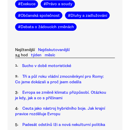
#
Exekuce
#
Právo a soudy
#
Občanská společnost
#
Dluhy a zadlužování
#
Debata o žádoucích změnách
Nejčtenější
Nejdiskutovanější
24 hod
týden
měsíc
1.
Sucho v době motoristické
2.
Tři a půl roku vládní zmocněnkyní pro Romy:
Co jsme dokázali a proč jsem odešla
3.
Evropa se změně klimatu přizpůsobí. Otázkou
je kdy, jak a co s příčinami
4.
Ceuta jako nástroj hybridního boje. Jak krajní
pravice rozděluje Evropu
5.
Padesát odstínů lži a nová nekulturní politika