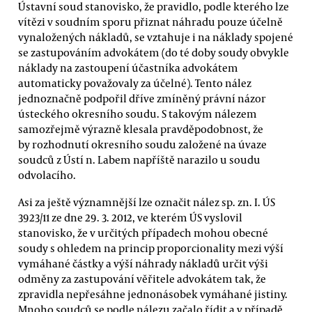
Ústavní soud stanovisko, že pravidlo, podle kterého lze
vítězi v soudním sporu přiznat náhradu pouze účelně
vynaložených nákladů, se vztahuje i na náklady spojené
se zastupováním advokátem (do té doby soudy obvykle
náklady na zastoupení účastníka advokátem
automaticky považovaly za účelné). Tento nález
jednoznačně podpořil dříve zmíněný právní názor
ústeckého okresního soudu. S takovým nálezem
samozřejmě výrazně klesala pravděpodobnost, že
by rozhodnutí okresního soudu založené na úvaze
soudců z Ústí n. Labem napříště narazilo u soudu
odvolacího.
Asi za ještě významnější lze označit nález sp. zn. I. ÚS
3923/11 ze dne 29. 3. 2012, ve kterém ÚS vyslovil
stanovisko, že v určitých případech mohou obecné
soudy s ohledem na princip proporcionality mezi výší
vymáhané částky a výší náhrady nákladů určit výši
odměny za zastupování věřitele advokátem tak, že
zpravidla nepřesáhne jednonásobek vymáhané jistiny.
Mnoho soudců se podle nálezu začalo řídit a v případě