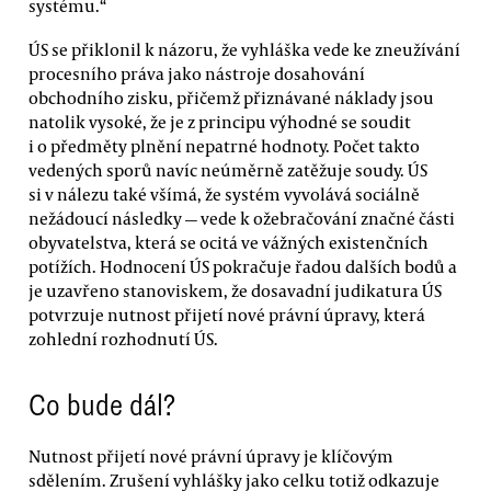
systému.“
ÚS se přiklonil k názoru, že vyhláška vede ke zneužívání
procesního práva jako nástroje dosahování
obchodního zisku, přičemž přiznávané náklady jsou
natolik vysoké, že je z principu výhodné se soudit
i o předměty plnění nepatrné hodnoty. Počet takto
vedených sporů navíc neúměrně zatěžuje soudy. ÚS
si v nálezu také všímá, že systém vyvolává sociálně
nežádoucí následky — vede k ožebračování značné části
obyvatelstva, která se ocitá ve vážných existenčních
potížích. Hodnocení ÚS pokračuje řadou dalších bodů a
je uzavřeno stanoviskem, že dosavadní judikatura ÚS
potvrzuje nutnost přijetí nové právní úpravy, která
zohlední rozhodnutí ÚS.
Co bude dál?
Nutnost přijetí nové právní úpravy je klíčovým
sdělením. Zrušení vyhlášky jako celku totiž odkazuje