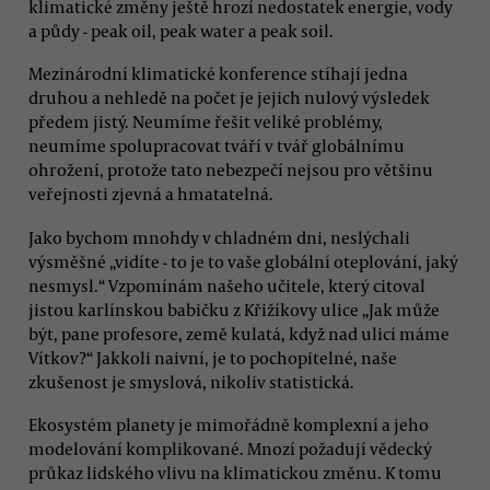
klimatické změny ještě hrozí nedostatek energie, vody
a půdy - peak oil, peak water a peak soil.
Mezinárodní klimatické konference stíhají jedna
druhou a nehledě na počet je jejich nulový výsledek
předem jistý. Neumíme řešit veliké problémy,
neumíme spolupracovat tváří v tvář globálnímu
ohrožení, protože tato nebezpečí nejsou pro většinu
veřejnosti zjevná a hmatatelná.
Jako bychom mnohdy v chladném dni, neslýchali
výsměšné „vidíte - to je to vaše globální oteplování, jaký
nesmysl.“ Vzpomínám našeho učitele, který citoval
jistou karlínskou babičku z Křižíkovy ulice „Jak může
být, pane profesore, země kulatá, když nad ulicí máme
Vítkov?“ Jakkoli naivní, je to pochopitelné, naše
zkušenost je smyslová, nikoliv statistická.
Ekosystém planety je mimořádně komplexní a jeho
modelování komplikované. Mnozí požadují vědecký
průkaz lidského vlivu na klimatickou změnu. K tomu