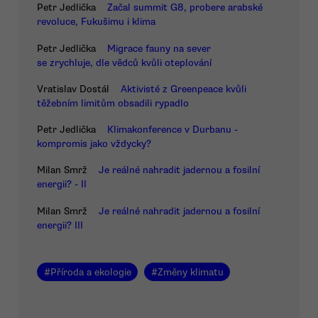
Petr Jedlička
Začal summit G8, probere arabské
revoluce, Fukušimu i klima
Petr Jedlička
Migrace fauny na sever
se zrychluje, dle vědců kvůli oteplování
Vratislav Dostál
Aktivisté z Greenpeace kvůli
těžebním limitům obsadili rypadlo
Petr Jedlička
Klimakonference v Durbanu -
kompromis jako vždycky?
Milan Smrž
Je reálné nahradit jadernou a fosilní
energii? - II
Milan Smrž
Je reálné nahradit jadernou a fosilní
energii? III
#
Příroda a ekologie
#
Změny klimatu