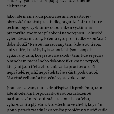
se každý týden k síti připojují dvě nové uhelné
elektrárny.
Jako lidé máme k dispozici nesmírné nástroje -
obrovské finanční prostředky, organizační struktury,
technologie, výzkumné odborníky a výzkumná
pracoviště, možnost působení na veřejnost. Politické
vyjednávací metody. K čemu tyto prostředky v současné
době slouží? Nejsou nasazovány tam, kde jsou třeba,
ani v míře, která by byla zapotřebí. Jsou naopak
využívány tam, kde ještě více škodí - tam, kde se jedná
o mnohem menší nebo dokonce fiktivní nebezpečí,
kterými jsou třeba zbrojení, válka proti teroru, či
nepřátelé, jejichž nepřátelství je z části podsunuté,
částečně vylhané a částečně vyprovokované.
Jsou nasazovány tam, kde přispívají k problému, tam
kde akcelerují hospodářskou soutěž založenou
na drancování zdrojů, stále rostoucí spotřebu,
vyhazování a plýtvání. A to všechno ve chvíli, kdy nám
jsou v patách zásadní existenční problémy, v nichž vedle