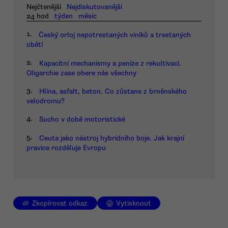
Nejčtenější
Nejdiskutovanější
24 hod
týden
měsíc
1.
Český orloj nepotrestaných viníků a trestaných
obětí
2.
Kapacitní mechanismy a peníze z rekultivací.
Oligarchie zase obere nás všechny
3.
Hlína, asfalt, beton. Co zůstane z brněnského
velodromu?
4.
Sucho v době motoristické
5.
Ceuta jako nástroj hybridního boje. Jak krajní
pravice rozděluje Evropu
Zkopírovat odkaz
Vytisknout