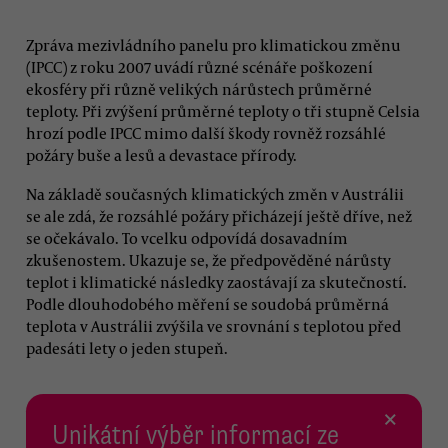
Zpráva mezivládního panelu pro klimatickou změnu
(IPCC) z roku 2007 uvádí různé scénáře poškození
ekosféry při různě velikých nárůstech průměrné
teploty. Při zvýšení průměrné teploty o tři stupně Celsia
hrozí podle IPCC mimo další škody rovněž rozsáhlé
požáry buše a lesů a devastace přírody.
Na základě současných klimatických změn v Austrálii
se ale zdá, že rozsáhlé požáry přicházejí ještě dříve, než
se očekávalo. To vcelku odpovídá dosavadním
zkušenostem. Ukazuje se, že předpověděné nárůsty
teplot i klimatické následky zaostávají za skutečností.
Podle dlouhodobého měření se soudobá průměrná
teplota v Austrálii zvýšila ve srovnání s teplotou před
padesáti lety o jeden stupeň.
×
Unikátní výběr informací ze