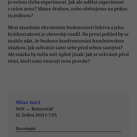
je ovšem třeba experiment. Jak ale udělat experiment
s celou zemí? Máme druhou, nebo obětujeme na pokus
tu jedinou?
Mezi zásadním ohrožením budoucnosti lidstva a jeho
krátkozrakostí je obrovský rozdíl. Na první pohled by se
mohlo zdát, že budeme konfrontováni hamletovskou
otázkou. Jak ochránit sami sebe před sebou samými?
Ale otázka by měla znít úplně jinak: Jak se ochránit před
těmi, kteří nám vnucují svou pravdu?
Milan Smrž
Svět
→
Komentář
15. ledna 2013 v 7.05
Související