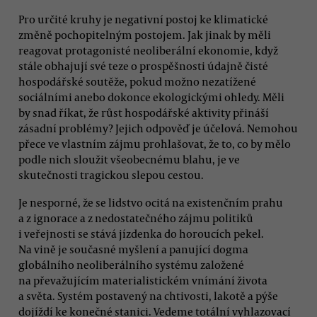
Pro určité kruhy je negativní postoj ke klimatické
změně pochopitelným postojem. Jak jinak by měli
reagovat protagonisté neoliberální ekonomie, když
stále obhajují své teze o prospěšnosti údajně čisté
hospodářské soutěže, pokud možno nezatížené
sociálními anebo dokonce ekologickými ohledy. Měli
by snad říkat, že růst hospodářské aktivity přináší
zásadní problémy? Jejich odpověď je účelová. Nemohou
přece ve vlastním zájmu prohlašovat, že to, co by mělo
podle nich sloužit všeobecnému blahu, je ve
skutečnosti tragickou slepou cestou.
Je nesporné, že se lidstvo ocitá na existenčním prahu
a z ignorace a z nedostatečného zájmu politiků
i veřejnosti se stává jízdenka do horoucích pekel.
Na vině je současné myšlení a panující dogma
globálního neoliberálního systému založené
na převažujícím materialistickém vnímání života
a světa. Systém postavený na chtivosti, lakotě a pýše
dojíždí ke konečné stanici. Vedeme totální vyhlazovací