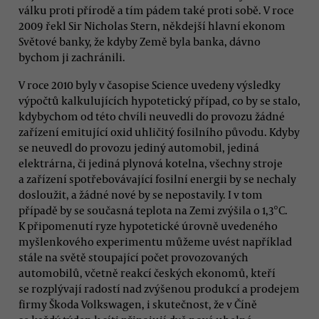
válku proti přírodě a tím pádem také proti sobě. V roce
2009 řekl Sir Nicholas Stern, někdejší hlavní ekonom
Světové banky, že kdyby Země byla banka, dávno
bychom ji zachránili.
V roce 2010 byly v časopise Science uvedeny výsledky
výpočtů kalkulujících hypotetický případ, co by se stalo,
kdybychom od této chvíli neuvedli do provozu žádné
zařízení emitující oxid uhličitý fosilního původu. Kdyby
se neuvedl do provozu jediný automobil, jediná
elektrárna, či jediná plynová kotelna, všechny stroje
a zařízení spotřebovávající fosilní energii by se nechaly
dosloužit, a žádné nové by se nepostavily. I v tom
případě by se současná teplota na Zemi zvýšila o 1,3°C.
K připomenutí ryze hypotetické úrovně uvedeného
myšlenkového experimentu můžeme uvést například
stále na světě stoupající počet provozovaných
automobilů, včetně reakcí českých ekonomů, kteří
se rozplývají radostí nad zvýšenou produkcí a prodejem
firmy Škoda Volkswagen, i skutečnost, že v Číně