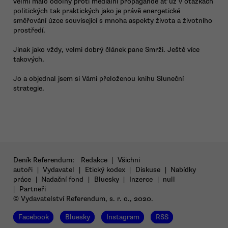
velmi málo odolný proti mediální propagandě ať už v otázkách
politických tak praktických jako je právě energetické
směřování úzce související s mnoha aspekty života a životního
prostředí.
Jinak jako vždy, velmi dobrý článek pane Smrži. Ještě více
takových.
Jo a objednal jsem si Vámi přeloženou knihu Sluneční
strategie.
Deník Referendum:
Redakce
|
Všichni
autoři
|
Vydavatel
|
Etický kodex
|
Diskuse
|
Nabídky
práce
|
Nadační fond
|
Bluesky
|
Inzerce
|
null
|
Partneři
© Vydavatelství Referendum, s. r. o., 2020.
Facebook
Bluesky
Instagram
RSS