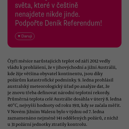
světa, které v češtině
nenajdete nikde jinde.
Podpořte Deník Referendum!
♥ Daruji
Čtyři měsíce narůstajících teplot od září 2012 vedly
vládu k prohlášení, že v jihovýchodní a jižní Austrálii,
kde žije většina obyvatel kontinentu, jsou díky
požárům katastrofické podmínky. 9. ledna prohlásil
australský meteorologický úřad po analýze dat, že
je znovu třeba definovat národní teplotní rekordy.
Průměrná teplota celé Austrálie dosáhla v úterý 8. ledna
40°C, nejvyšší hodnoty od roku 1911, kdy se začala měřit.
V Novém Jižním Walesu bylo v týdnu od 7. ledna
zaznamenáno nejméně 141 oddělených požárů, z nichž
u 31 požární jednotky ztratily kontrolu.