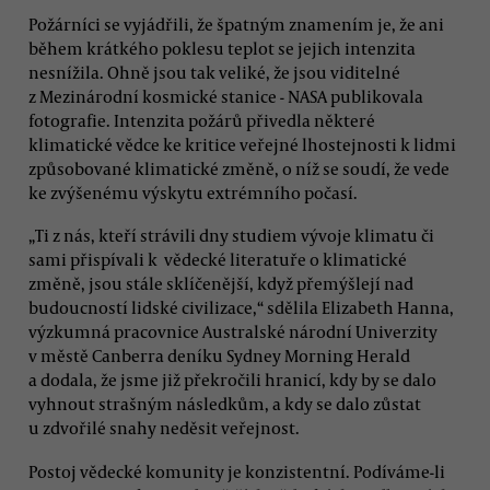
Požárníci se vyjádřili, že špatným znamením je, že ani
během krátkého poklesu teplot se jejich intenzita
nesnížila. Ohně jsou tak veliké, že jsou viditelné
z Mezinárodní kosmické stanice - NASA publikovala
fotografie. Intenzita požárů přivedla některé
klimatické vědce ke kritice veřejné lhostejnosti k lidmi
způsobované klimatické změně, o níž se soudí, že vede
ke zvýšenému výskytu extrémního počasí.
„Ti z nás, kteří strávili dny studiem vývoje klimatu či
sami přispívali k vědecké literatuře o klimatické
změně, jsou stále sklíčenější, když přemýšlejí nad
budoucností lidské civilizace,“ sdělila Elizabeth Hanna,
výzkumná pracovnice Australské národní Univerzity
v městě Canberra deníku Sydney Morning Herald
a dodala, že jsme již překročili hranicí, kdy by se dalo
vyhnout strašným následkům, a kdy se dalo zůstat
u zdvořilé snahy neděsit veřejnost.
Postoj vědecké komunity je konzistentní. Podíváme-li