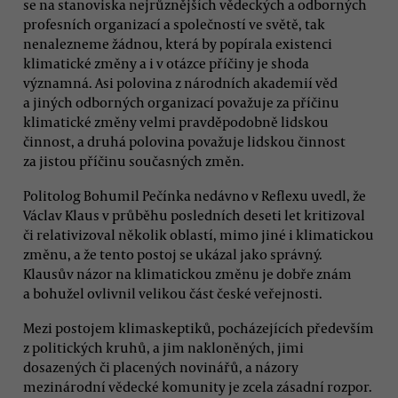
se na stanoviska nejrůznějších vědeckých a odborných
profesních organizací a společností ve světě, tak
nenalezneme žádnou, která by popírala existenci
klimatické změny a i v otázce příčiny je shoda
významná. Asi polovina z národních akademií věd
a jiných odborných organizací považuje za příčinu
klimatické změny velmi pravděpodobně lidskou
činnost, a druhá polovina považuje lidskou činnost
za jistou příčinu současných změn.
Politolog Bohumil Pečínka nedávno v Reflexu uvedl, že
Václav Klaus v průběhu posledních deseti let kritizoval
či relativizoval několik oblastí, mimo jiné i klimatickou
změnu, a že tento postoj se ukázal jako správný.
Klausův názor na klimatickou změnu je dobře znám
a bohužel ovlivnil velikou část české veřejnosti.
Mezi postojem klimaskeptiků, pocházejících především
z politických kruhů, a jim nakloněných, jimi
dosazených či placených novinářů, a názory
mezinárodní vědecké komunity je zcela zásadní rozpor.