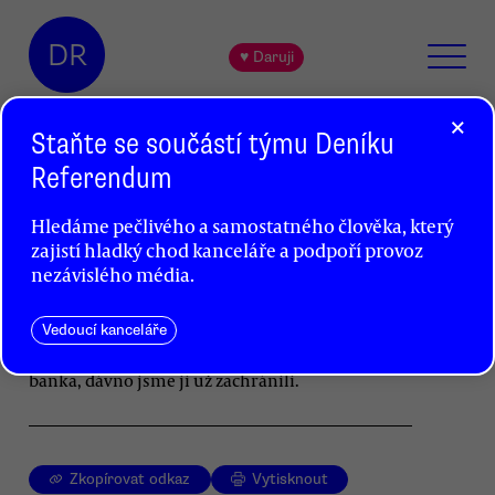
DR
♥ Daruji
×
Staňte se součástí týmu Deníku
Referendum
Země není banka
Hledáme pečlivého a samostatného člověka, který
Milan Smrž
zajistí hladký chod kanceláře a podpoří provoz
nezávislého média.
Globální změna klimatu je pravděpodobně
dramatičtější, než jsme si donedávna mysleli.
Na vině je především neoliberální ekonomie
Vedoucí kanceláře
a materiální vnímání světa. Kdyby země byla
banka, dávno jsme ji už zachránili.
Zkopírovat odkaz
Vytisknout