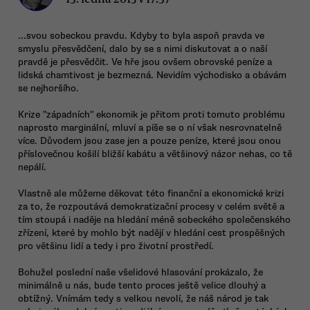
...svou sobeckou pravdu. Kdyby to byla aspoň pravda ve
smyslu přesvědčení, dalo by se s nimi diskutovat a o naší
pravdě je přesvědčit. Ve hře jsou ovšem obrovské peníze a
lidská chamtivost je bezmezná. Nevidím východisko a obávám
se nejhoršího.
Krize "západních" ekonomik je přitom proti tomuto problému
naprosto marginální, mluví a píše se o ní však nesrovnatelně
více. Důvodem jsou zase jen a pouze peníze, které jsou onou
příslovečnou košilí bližší kabátu a většinový názor nehas, co tě
nepálí.
Vlastně ale můžeme děkovat této finanční a ekonomické krizi
za to, že rozpoutává demokratizační procesy v celém světě a
tím stoupá i naděje na hledání méně sobeckého společenského
zřízení, které by mohlo být nadějí v hledání cest prospěšných
pro většinu lidí a tedy i pro životní prostředí.
Bohužel poslední naše všelidové hlasování prokázalo, že
minimálně u nás, bude tento proces ještě velice dlouhý a
obtížný. Vnímám tedy s velkou nevolí, že náš národ je tak