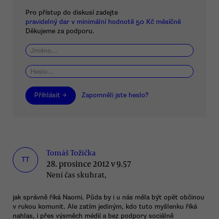
Pro přístup do diskusí zadejte
pravidelný dar v minimální hodnotě 50 Kč měsíčně
Děkujeme za podporu.
Přihlásit →
Zapomněli jste heslo?
Tomáš Tožička
TT
28. prosince 2012 v 9.57
Není čas skuhrat,
jak správně říká Naomi. Půda by i u nás měla být opět občinou
v rukou komunit. Ale zatím jediným, kdo tuto myšlenku říká
nahlas, i přes výsměch médií a bez podpory sociálně