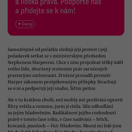
a lidská práva. Podpořte nás
a přidejte se k nám!
♥ Daruji
Samozřejmě od počátku sleduji její protest i její
požadavek setkat se s ministerským předsedou
Stephenem Harperem. Chce s ním projednat těžký úděl
svého lidu, zhoršený zrušením práv zaručených
prastarými smlouvami. Zrušení prosadil premiér
Harper zákonem prošpikovaným přílepky. Strachuji
se o ni a podporuji její snahu. Šířím petice.
Ale v tu krátkou chvíli, než mohly mé prožívání upravit
filtry světla a rozumu, jsem ji cítila. Sílu odhodlání
za jejím hladověním. Radikálnost jejího rozhodnutí
právě v tomto čase roku, v čase nadívání — břich,
krocanů, punčoch — říct: Hladovím. Mnozí mí lidé jsou
hlady. Tolik lidí v Kanadě je hlady a bez střechy nad