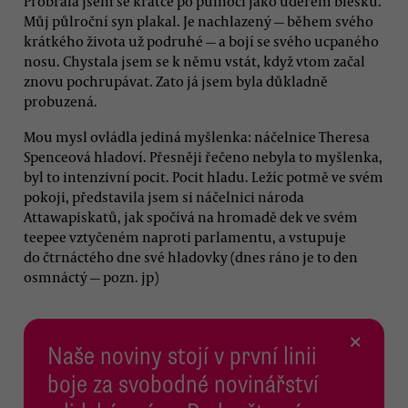
Probrala jsem se krátce po půlnoci jako úderem blesku.
Můj půlroční syn plakal. Je nachlazený — během svého
krátkého života už podruhé — a bojí se svého ucpaného
nosu. Chystala jsem se k němu vstát, když vtom začal
znovu pochrupávat. Zato já jsem byla důkladně
probuzená.
Mou mysl ovládla jediná myšlenka: náčelnice Theresa
Spenceová hladoví. Přesněji řečeno nebyla to myšlenka,
byl to intenzivní pocit. Pocit hladu. Ležíc potmě ve svém
pokoji, představila jsem si náčelnici národa
Attawapiskatů, jak spočívá na hromadě dek ve svém
teepee vztyčeném naproti parlamentu, a vstupuje
do čtrnáctého dne své hladovky (dnes ráno je to den
osmnáctý — pozn. jp)
×
Naše noviny stojí v první linii
boje za svobodné novinářství