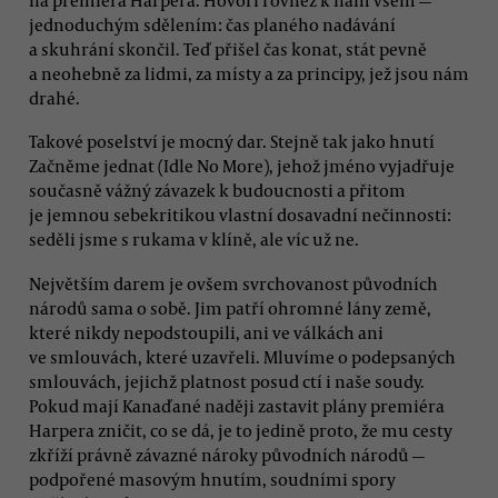
jednoduchým sdělením: čas planého nadávání
a skuhrání skončil. Teď přišel čas konat, stát pevně
a neohebně za lidmi, za místy a za principy, jež jsou nám
drahé.
Takové poselství je mocný dar. Stejně tak jako hnutí
Začněme jednat (Idle No More), jehož jméno vyjadřuje
současně vážný závazek k budoucnosti a přitom
je jemnou sebekritikou vlastní dosavadní nečinnosti:
seděli jsme s rukama v klíně, ale víc už ne.
Největším darem je ovšem svrchovanost původních
národů sama o sobě. Jim patří ohromné lány země,
které nikdy nepodstoupili, ani ve válkách ani
ve smlouvách, které uzavřeli. Mluvíme o podepsaných
smlouvách, jejichž platnost posud ctí i naše soudy.
Pokud mají Kanaďané naději zastavit plány premiéra
Harpera zničit, co se dá, je to jedině proto, že mu cesty
zkříží právně závazné nároky původních národů —
podpořené masovým hnutím, soudními spory