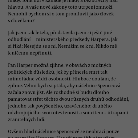
hlavou. A vaše nové zákony toto utrpení zmnoží.
Nemohli bychom si o tom promluvit jako člověk
s člověkem?
Jak jsem tak ležela, představila jsem si ještě jiné
odhodlání — ministerského předsedy Harpera. Jak
si říká: Nesejdu se s ní. Nesnížím se k ní. Nikdo mě
k ničemu nepřinutí.
Pan Harper možná zjihne, v obavách z možných
politických důsledků, jež by přinesla smrt tak
mimořádné vůdčí osobnosti. Hluboce doufám, že
zjihne. Velmi bych si přála, aby náčelnice Spenceová
začala znovu jíst. Ale rozhodně si budu dlouho
pamatovat střet těchto dvou různých druhů odhodlání,
jednoho tak povýšeného, uzavřeného; druhého
odzbrojujícího svou otevřeností a soucitem s útrapami
zranitelných lidí.
Ovšem hlad náčelnice Spenceové se neobrací pouze
na premiéra Harpera. Hovoří rovněž k nám všem —