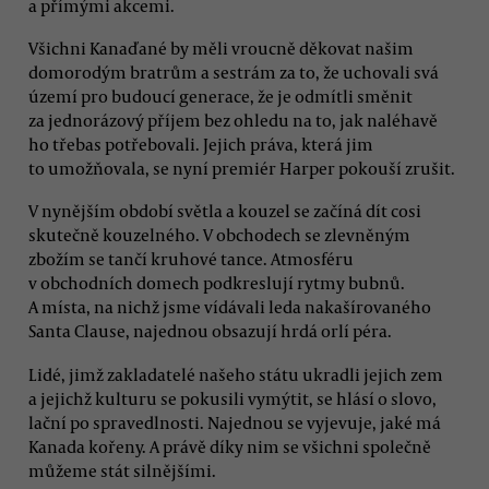
a přímými akcemi.
Všichni Kanaďané by měli vroucně děkovat našim
domorodým bratrům a sestrám za to, že uchovali svá
území pro budoucí generace, že je odmítli směnit
za jednorázový příjem bez ohledu na to, jak naléhavě
ho třebas potřebovali. Jejich práva, která jim
to umožňovala, se nyní premiér Harper pokouší zrušit.
V nynějším období světla a kouzel se začíná dít cosi
skutečně kouzelného. V obchodech se zlevněným
zbožím se tančí kruhové tance. Atmosféru
v obchodních domech podkreslují rytmy bubnů.
A místa, na nichž jsme vídávali leda nakašírovaného
Santa Clause, najednou obsazují hrdá orlí péra.
Lidé, jimž zakladatelé našeho státu ukradli jejich zem
a jejichž kulturu se pokusili vymýtit, se hlásí o slovo,
lační po spravedlnosti. Najednou se vyjevuje, jaké má
Kanada kořeny. A právě díky nim se všichni společně
můžeme stát silnějšími.