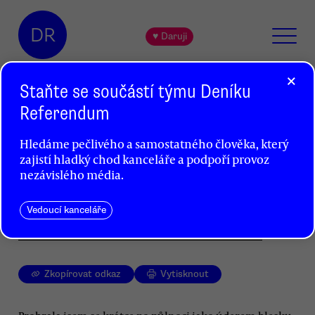
DR
♥ Daruji
×
Staňte se součástí týmu Deníku
Referendum
Hladovka náčelnice Spenceové
Hledáme pečlivého a samostatného člověka, který
Naomi Kleinová
zajistí hladký chod kanceláře a podpoří provoz
nezávislého média.
Nad hladovkou náčelnice Spenceové
se Kanaďané probírají z nečinnosti
a rozvzpomínají se na své kořeny.
Vedoucí kanceláře
Zkopírovat odkaz
Vytisknout