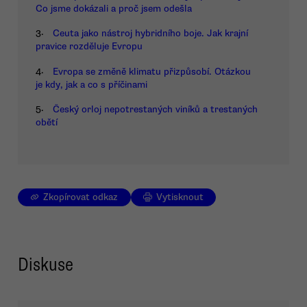
Co jsme dokázali a proč jsem odešla
3.
Ceuta jako nástroj hybridního boje. Jak krajní
pravice rozděluje Evropu
4.
Evropa se změně klimatu přizpůsobí. Otázkou
je kdy, jak a co s příčinami
5.
Český orloj nepotrestaných viníků a trestaných
obětí
Zkopírovat odkaz
Vytisknout
Diskuse