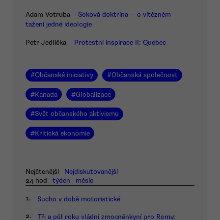
Adam Votruba
Šoková doktrína — o vítězném
tažení jedné ideologie
Petr Jedlička
Protestní inspirace II: Quebec
#
Občanské iniciativy
#
Občanská společnost
#
Kanada
#
Globalizace
#
Svět občanského aktivismu
#
Kritická ekonomie
Nejčtenější
Nejdiskutovanější
24 hod
týden
měsíc
1.
Sucho v době motoristické
2.
Tři a půl roku vládní zmocněnkyní pro Romy: