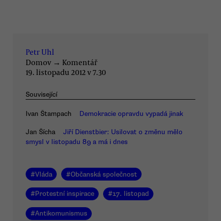
Petr Uhl
Domov
→
Komentář
19. listopadu 2012 v 7.30
Související
Ivan Štampach
Demokracie opravdu vypadá jinak
Jan Šícha
Jiří Dienstbier: Usilovat o změnu mělo
smysl v listopadu 89 a má i dnes
#
Vláda
#
Občanská společnost
#
Protestní inspirace
#
17. listopad
#
Antikomunismus