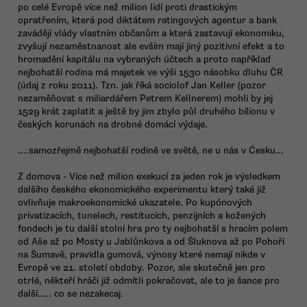
po celé Evropě více než milion lidí proti drastickým
opratřením, která pod diktátem ratingových agentur a bank
zavádějí vlády vlastním občanům a která zastavují ekonomiku,
zvyšují nezaměstnanost ale evším mají jiný pozitivní efekt a to
hromadění kapitálu na vybraných účtech a proto například
nejbohatší rodina má majetek ve výši 1530 násobku dluhu ČR
(údaj z roku 2011). Tzn. jak říká sociolof Jan Keller (pozor
nezaměňovat s miliardářem Petrem Kellnerem) mohli by jej
1529 krát zaplatit a ještě by jim zbylo půl druhého bilionu v
českých korunách na drobné domácí výdaje.
....samozřejmě nejbohatší rodině ve světě, ne u nás v Česku...
Z domova - Více než milion exekucí za jeden rok je výsledkem
dalšího českého ekonomického experimentu který také již
ovlivňuje makroekonomické ukazatele. Po kupónových
privatizacích, tunelech, restitucích, penzijních a kožených
fondech je tu další stolní hra pro ty nejbohatší s hracím polem
od Aše až po Mosty u Jablůnkova a od Šluknova až po Pohoří
na Šumavě, pravidla gumová, výnosy které nemají nikde v
Evropě ve 21. století obdoby. Pozor, ale skutečně jen pro
otrlé, někteří hráči již odmítli pokračovat, ale to je šance pro
další..... co se nezakecaj.