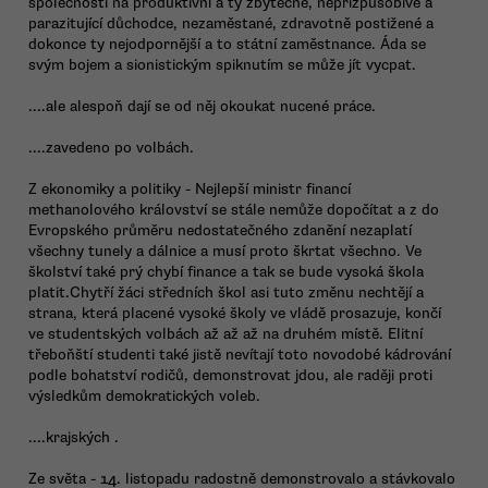
společnosti na produktivní a ty zbytečné, nepřizpůsobivé a
parazitující důchodce, nezaměstané, zdravotně postižené a
dokonce ty nejodpornější a to státní zaměstnance. Áda se
svým bojem a sionistickým spiknutím se může jít vycpat.
....ale alespoň dají se od něj okoukat nucené práce.
....zavedeno po volbách.
Z ekonomiky a politiky - Nejlepší ministr financí
methanolového království se stále nemůže dopočítat a z do
Evropského průměru nedostatečného zdanění nezaplatí
všechny tunely a dálnice a musí proto škrtat všechno. Ve
školství také prý chybí finance a tak se bude vysoká škola
platit.Chytří žáci středních škol asi tuto změnu nechtějí a
strana, která placené vysoké školy ve vládě prosazuje, končí
ve studentských volbách až až až na druhém místě. Elitní
třeboňští studenti také jistě nevítají toto novodobé kádrování
podle bohatství rodičů, demonstrovat jdou, ale raději proti
výsledkům demokratických voleb.
....krajských .
Ze světa - 14. listopadu radostně demonstrovalo a stávkovalo