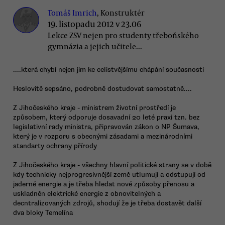
Tomáš Imrich
, Konstruktér
19. listopadu 2012 v 23.06
Lekce ZSV nejen pro studenty třeboňského
gymnázia a jejich učitele...
....která chybí nejen jim ke celistvějšímu chápání současnosti
Heslovitě sepsáno, podrobně dostudovat samostatně....
Z Jihočeského kraje - ministrem životní prostředí je
způsobem, který odporuje dosavadní 20 leté praxi tzn. bez
legislativní rady ministra, připravován zákon o NP Šumava,
který je v rozporu s obecnými zásadami a mezinárodními
standarty ochrany přírody
Z Jihočeského kraje - všechny hlavní politické strany se v době
kdy technicky nejprogresivnější země utlumují a odstupují od
jaderné energie a je třeba hledat nové způsoby přenosu a
uskladněn elektrické energie z obnovitelných a
decntralizovaných zdrojů, shodují že je třeba dostavět další
dva bloky Temelína