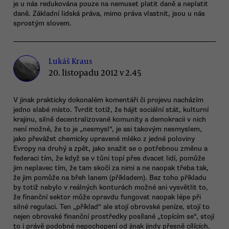
je u nás redukována pouze na nemuset platit daně a neplatit
daně. Základní lidská práva, mimo práva vlastnit, jsou u nás
sprostým slovem.
Lukáš Kraus
20. listopadu 2012 v 2.45
V jinak prakticky dokonalém komentáři či projevu nacházím
jedno slabé místo. Tvrdit totiž, že hájit sociální stát, kulturní
krajinu, silně decentralizované komunity a demokracii v nich
není možné, že to je „nesmysl“, je asi takovým nesmyslem,
jako převážet chemicky upravené mléko z jedné poloviny
Evropy na druhý a zpět, jako snažit se o potřebnou změnu a
federaci tím, že když se v tůni topí přes dvacet lidí, pomůže
jim neplavec tím, že tam skočí za nimi a ne naopak třeba tak,
že jim pomůže na břeh lanem (příkladem). Bez toho příkladu
by totiž nebylo v reálných konturách možné ani vysvětlit to,
že finanční sektor může opravdu fungovat naopak lépe při
silné regulaci. Ten „příklad“ ale stojí obrovské peníze, stojí to
nejen obrovské finanční prostředky posílané „topícím se“, stojí
to i právě podobné nepochopení od jinak jindy přesně cílících.