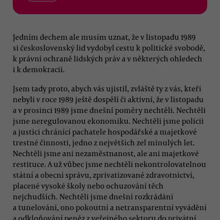
Jedním dechem ale musím uznat, že v listopadu 1989
si československý lid vydobyl cestu k politické svobodě,
k právní ochraně lidských práv a v některých ohledech
i k demokracii.
Jsem tady proto, abych vás ujistil, zvláště ty z vás, kteří
nebyli v roce 1989 ještě dospělí či aktivní, že v listopadu
a v prosinci 1989 jsme dnešní poměry nechtěli. Nechtěli
jsme neregulovanou ekonomiku. Nechtěli jsme policii
a justici chránící pachatele hospodářské a majetkové
trestné činnosti, jedno z největších zel minulých let.
Nechtěli jsme ani nezaměstnanost, ale ani majetkové
restituce. A už vůbec jsme nechtěli nekontrolovatelnou
státní a obecní správu, zprivatizované zdravotnictví,
placené vysoké školy nebo ochuzování těch
nejchudších. Nechtěli jsme dnešní rozkrádání
a tunelování, ono pokoutní a netransparentní vyvádění
a odkloňování peněz z veřejného sektoru do privátní