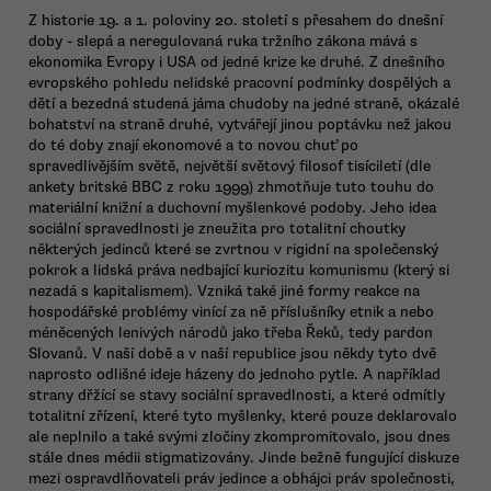
Z historie 19. a 1. poloviny 20. století s přesahem do dnešní
doby - slepá a neregulovaná ruka tržního zákona mává s
ekonomika Evropy i USA od jedné krize ke druhé. Z dnešního
evropského pohledu nelidské pracovní podmínky dospělých a
dětí a bezedná studená jáma chudoby na jedné straně, okázalé
bohatství na straně druhé, vytvářejí jinou poptávku než jakou
do té doby znají ekonomové a to novou chuť po
spravedlivějším světě, největší světový filosof tisíciletí (dle
ankety britské BBC z roku 1999) zhmotňuje tuto touhu do
materiální knižní a duchovní myšlenkové podoby. Jeho idea
sociální spravedlnosti je zneužita pro totalitní choutky
některých jedinců které se zvrtnou v rigidní na společenský
pokrok a lidská práva nedbající kuriozitu komunismu (který si
nezadá s kapitalismem). Vzniká také jiné formy reakce na
hospodářské problémy vinící za ně příslušníky etnik a nebo
méněcených lenivých národů jako třeba Řeků, tedy pardon
Slovanů. V naší době a v naší republice jsou někdy tyto dvě
naprosto odlišné ideje házeny do jednoho pytle. A například
strany dřžící se stavy sociální spravedlnosti, a které odmítly
totalitní zřízení, které tyto myšlenky, které pouze deklarovalo
ale neplnilo a také svými zločiny zkompromitovalo, jsou dnes
stále dnes médii stigmatizovány. Jinde bežně fungující diskuze
mezi ospravdlňovateli práv jedince a obhájci práv společnosti,