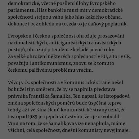
demokratické, včetně posílení úlohy Evropského
parlamentu. Hlas bankéře musí mít v demokratické
společnosti stejnou váhu jako hlas každého občana,
dokonce i bez ohledu na to, zda to je daňový poplatník.
Evropskou i českou společnost ohrožuje prosazování
nacionalistických, anticiganistických a rasistických
postojů, ohrožují ji tendence k vládě pevné ruky.
Za velké ohrožení některých společností v EU, a to i v ČR,
považuju i antikomunismus, znovu se k tomuto
českému palčivému problému vracím.
Vývoj v čs. společnosti a v komunistické straně nešel
bohužel tím směrem, že by se naplnila představa
právníka Františka Šamalíka. Ten napsal, že listopadová
změna společenských poměrů bude úspěšná teprve
tehdy, až i většina členů komunistické strany uzná, že
Listopad 1989 je i jejich vítězstvím, že i je osvobodil.
Vinu na tom, že se Šamalíkova vize nenaplnila, máme
všichni, celá společnost, dnešní komunisty nevyjímaje.