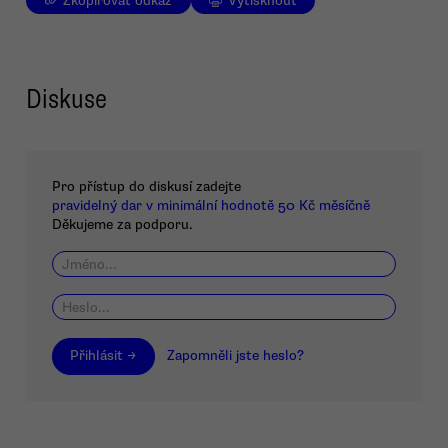
Zkopírovat odkaz
Vytisknout
Diskuse
Pro přístup do diskusí zadejte
pravidelný dar v minimální hodnotě 50 Kč měsíčně
Děkujeme za podporu.
Přihlásit →
Zapomněli jste heslo?