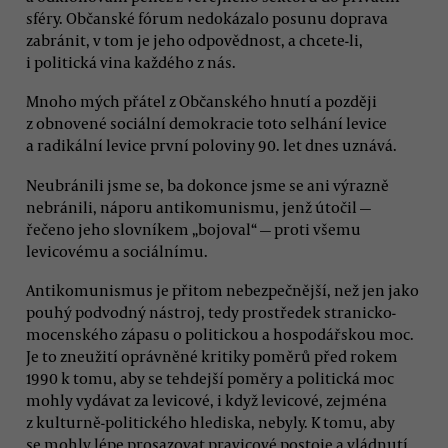
sféry. Občanské fórum nedokázalo posunu doprava
zabránit, v tom je jeho odpovědnost, a chcete-li,
i politická vina každého z nás.
Mnoho mých přátel z Občanského hnutí a později
z obnovené sociální demokracie toto selhání levice
a radikální levice první poloviny 90. let dnes uznává.
Neubránili jsme se, ba dokonce jsme se ani výrazně
nebránili, náporu antikomunismu, jenž útočil —
řečeno jeho slovníkem „bojoval“ — proti všemu
levicovému a sociálnímu.
Antikomunismus je přitom nebezpečnější, než jen jako
pouhý podvodný nástroj, tedy prostředek stranicko-
mocenského zápasu o politickou a hospodářskou moc.
Je to zneužití oprávněné kritiky poměrů před rokem
1990 k tomu, aby se tehdejší poměry a politická moc
mohly vydávat za levicové, i když levicové, zejména
z kulturně-politického hlediska, nebyly. K tomu, aby
se mohly lépe prosazovat pravicové postoje a vládnutí,