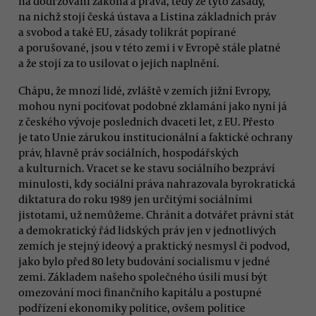
na dodržování zákona a práva, tedy že tyto zásady,
na nichž stojí česká ústava a Listina základních práv
a svobod a také EU, zásady tolikrát popírané
a porušované, jsou v této zemi i v Evropě stále platné
a že stojí za to usilovat o jejich naplnění.
Chápu, že mnozí lidé, zvláště v zemích jižní Evropy,
mohou nyní pociťovat podobné zklamání jako nyní já
z českého vývoje posledních dvaceti let, z EU. Přesto
je tato Unie zárukou institucionální a faktické ochrany
práv, hlavně práv sociálních, hospodářských
a kulturních. Vracet se ke stavu sociálního bezpráví
minulosti, kdy sociální práva nahrazovala byrokratická
diktatura do roku 1989 jen určitými sociálními
jistotami, už nemůžeme. Chránit a dotvářet právní stát
a demokratický řád lidských práv jen v jednotlivých
zemích je stejný ideový a praktický nesmysl či podvod,
jako bylo před 80 lety budování socialismu v jedné
zemi. Základem našeho společného úsilí musí být
omezování moci finančního kapitálu a postupné
podřízení ekonomiky politice, ovšem politice