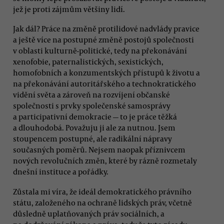
jež je proti zájmům většiny lidí.
Jak dál? Práce na změně protilidové nadvlády pravice
a ještě více na postupné změně postojů společnosti
v oblasti kulturně-politické, tedy na překonávání
xenofobie, paternalistických, sexistických,
homofobních a konzumentských přístupů k životu a
na překonávání autoritářského a technokratického
vidění světa a zároveň na rozvíjení občanské
společnosti s prvky společenské samosprávy
a participativní demokracie — to je práce těžká
a dlouhodobá. Považuju ji ale za nutnou. Jsem
stoupencem postupné, ale radikální nápravy
současných poměrů. Nejsem naopak příznivcem
nových revolučních změn, které by rázně rozmetaly
dnešní instituce a pořádky.
Zůstala mi víra, že ideál demokratického právního
státu, založeného na ochraně lidských práv, včetně
důsledně uplatňovaných práv sociálních, a