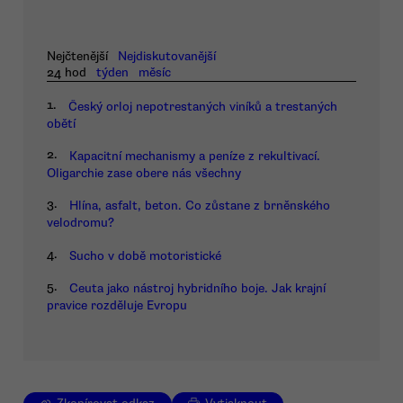
Nejčtenější
Nejdiskutovanější
24 hod
týden
měsíc
1.
Český orloj nepotrestaných viníků a trestaných
obětí
2.
Kapacitní mechanismy a peníze z rekultivací.
Oligarchie zase obere nás všechny
3.
Hlína, asfalt, beton. Co zůstane z brněnského
velodromu?
4.
Sucho v době motoristické
5.
Ceuta jako nástroj hybridního boje. Jak krajní
pravice rozděluje Evropu