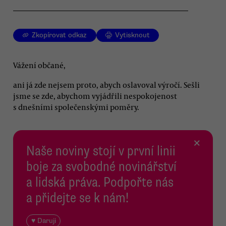
Zkopírovat odkaz
Vytisknout
Vážení občané,
ani já zde nejsem proto, abych oslavoval výročí. Sešli
jsme se zde, abychom vyjádřili nespokojenost
s dnešními společenskými poměry.
×
Naše noviny stojí v první linii
boje za svobodné novinářství
a lidská práva. Podpořte nás
a přidejte se k nám!
♥ Daruji