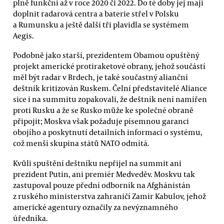
plně funkční až v roce 2020 či 2022. Do té doby jej mají
doplnit radarová centra a baterie střel v Polsku
a Rumunsku a ještě další tři plavidla se systémem
Aegis.
Podobně jako starší, prezidentem Obamou opuštěný
projekt americké protiraketové obrany, jehož součástí
měl být radar v Brdech, je také součastný alianční
deštník kritizován Ruskem. Čelní představitelé Aliance
sice i na summitu zopakovali, že deštník není namířen
proti Rusku a že se Rusko může ke společné obraně
připojit; Moskva však požaduje písemnou garanci
obojího a poskytnutí detailních informací o systému,
což menší skupina států NATO odmítá.
Kvůli spuštění deštníku nepřijel na summit ani
prezident Putin, ani premiér Medveděv. Moskvu tak
zastupoval pouze přední odborník na Afghánistán
z ruského ministerstva zahraničí Zamir Kabulov, jehož
americké agentury označily za nevýznamného
úředníka.