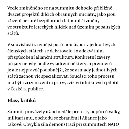
Vedle zmíněného se na summitu dohodlo přibližně
dvacet projektů dílčích obranných iniciativ, jako jsou
zřízení perutě bezpilotních letounů či změny
ve struktuře leteckých hlídek nad územím pobaltských
států.
V souvislosti s nynější potřebou úspor v jednotlivých
členských státech se debatovalo i o adekvátním
přizpůsobení alianční struktury. Konkrétní závěry
přijaty nebyly, podle vyjádření některých premiérů
je ale nejpravděpodobnější, že se armády jednotlivých
států začnou víc specializovat. Součástí toho procesu
má být i zřízení centra pro výcvik vrtulníkových pilotů
v České republice.
Hlasy kritiků
Summit provázely už od neděle protesty odpůrců války,
militarismu, obchodu se zbraněmi i Aliance jako
takové. Obvyklá síla demonstrací při summitech NATO