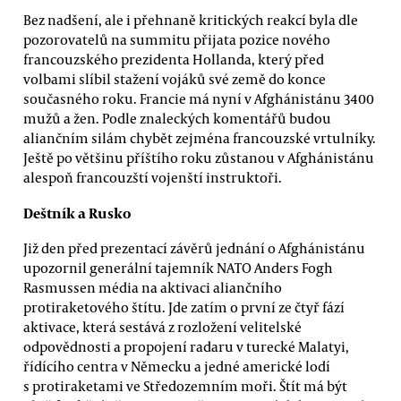
Bez nadšení, ale i přehnaně kritických reakcí byla dle
pozorovatelů na summitu přijata pozice nového
francouzského prezidenta Hollanda, který před
volbami slíbil stažení vojáků své země do konce
současného roku. Francie má nyní v Afghánistánu 3400
mužů a žen. Podle znaleckých komentářů budou
aliančním silám chybět zejména francouzské vrtulníky.
Ještě po většinu příštího roku zůstanou v Afghánistánu
alespoň francouzští vojenští instruktoři.
Deštník a Rusko
Již den před prezentací závěrů jednání o Afghánistánu
upozornil generální tajemník NATO Anders Fogh
Rasmussen média na aktivaci aliančního
protiraketového štítu. Jde zatím o první ze čtyř fází
aktivace, která sestává z rozložení velitelské
odpovědnosti a propojení radaru v turecké Malatyi,
řídícího centra v Německu a jedné americké lodí
s protiraketami ve Středozemním moři. Štít má být