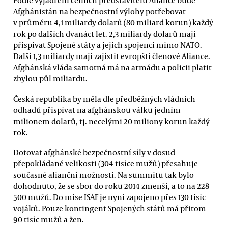
Podle vyjádření čelních představitelů Aliance bude
Afghánistán na bezpečnostní výlohy potřebovat
v průměru 4,1 miliardy dolarů (80 miliard korun) každý
rok po dalších dvanáct let. 2,3 miliardy dolarů mají
přispívat Spojené státy a jejich spojenci mimo NATO.
Další 1,3 miliardy mají zajistit evropští členové Aliance.
Afghánská vláda samotná má na armádu a policii platit
zbylou půl miliardu.
Česká republika by měla dle předběžných vládních
odhadů přispívat na afghánskou válku jedním
milionem dolarů, tj. necelými 20 miliony korun každý
rok.
Dotovat afghánské bezpečnostní síly v dosud
přepokládané velikosti (304 tisíce mužů) přesahuje
současné alianční možnosti. Na summitu tak bylo
dohodnuto, že se sbor do roku 2014 zmenší, a to na 228
500 mužů. Do mise ISAF je nyní zapojeno přes 130 tisíc
vojáků. Pouze kontingent Spojených států má přitom
90 tisíc mužů a žen.