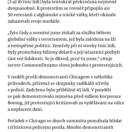
(2 až 10 tisíc lidí) byla tentokrát překročena nejméně
dvojnásobně. K protestům se rovněž připojilo asi
50 veteránů z afghánské a irácké války, kteří okázale
zahazovali svoje medaile.
„Tyto řády a ocenění jsme získali za službu během
globální války s terorismem, jež byla založena na lži
a neúspěšné politice. Zemřely při ní stovky tisíc lidí,
byly promrhány biliony dolarů a její účastníci pozbyli
část své lidskosti. To je důvod, proč tu jsme,“ cituje
server CommonDreams slova jednoho z protestujících.
V neděli prošli demonstranti Chicagem v několika
průvodech, přičemž se skupinky radikálů střetly
s policií. Zadrženo bylo přibližně 45 lidí. V pondělí
se pak demonstrovalo zejména před sídlem korporace
Boeing, jíž protestující kritizovali za vydělávání na válce
a neplacení daní.
Pořádek v Chicagu ve dnech summitu pomáhala hlídat
i třítisícová policejní posila. Mnoho demonstrantů