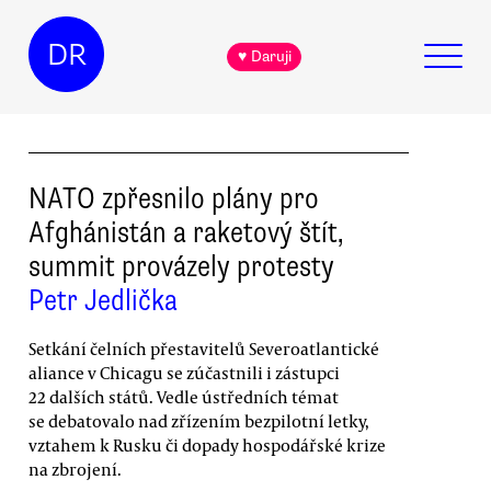
DR
♥ Daruji
NATO zpřesnilo plány pro
Afghánistán a raketový štít,
summit provázely protesty
Petr Jedlička
Setkání čelních přestavitelů Severoatlantické
aliance v Chicagu se zúčastnili i zástupci
22 dalších států. Vedle ústředních témat
se debatovalo nad zřízením bezpilotní letky,
vztahem k Rusku či dopady hospodářské krize
na zbrojení.