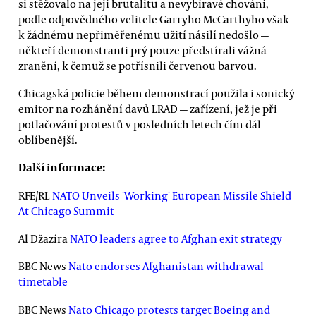
si stěžovalo na její brutalitu a nevybíravé chování,
podle odpovědného velitele Garryho McCarthyho však
k žádnému nepřiměřenému užití násilí nedošlo —
někteří demonstranti prý pouze předstírali vážná
zranění, k čemuž se potřísnili červenou barvou.
Chicagská policie během demonstrací použila i sonický
emitor na rozhánění davů LRAD — zařízení, jež je při
potlačování protestů v posledních letech čím dál
oblíbenější.
Další informace:
RFE/RL
NATO Unveils 'Working' European Missile Shield
At Chicago Summit
Al Džazíra
NATO leaders agree to Afghan exit strategy
BBC News
Nato endorses Afghanistan withdrawal
timetable
BBC News
Nato Chicago protests target Boeing and