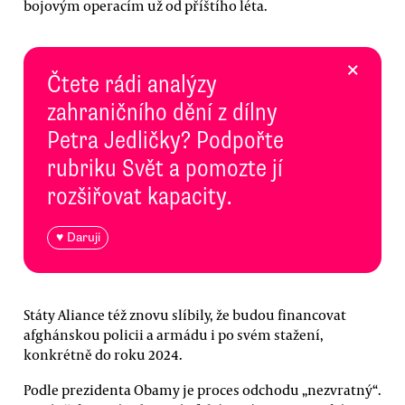
bojovým operacím už od příštího léta.
×
Čtete rádi analýzy
zahraničního dění z dílny
Petra Jedličky? Podpořte
rubriku Svět a pomozte jí
rozšiřovat kapacity.
♥ Daruji
Státy Aliance též znovu slíbily, že budou financovat
afghánskou policii a armádu i po svém stažení,
konkrétně do roku 2024.
Podle prezidenta Obamy je proces odchodu „nezvratný“.