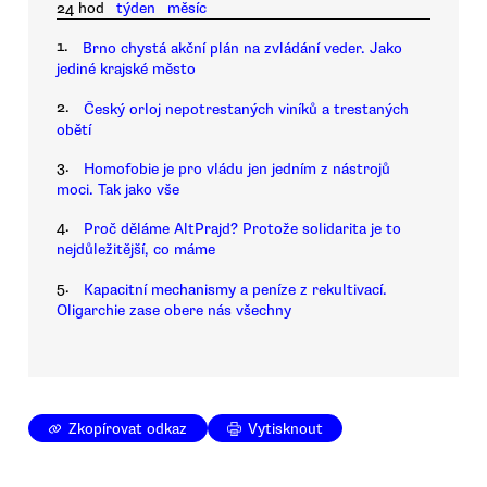
24 hod
týden
měsíc
1.
Brno chystá akční plán na zvládání veder. Jako
jediné krajské město
2.
Český orloj nepotrestaných viníků a trestaných
obětí
3.
Homofobie je pro vládu jen jedním z nástrojů
moci. Tak jako vše
4.
Proč děláme AltPrajd? Protože solidarita je to
nejdůležitější, co máme
5.
Kapacitní mechanismy a peníze z rekultivací.
Oligarchie zase obere nás všechny
Zkopírovat odkaz
Vytisknout