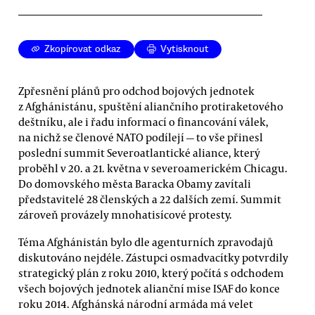
Zkopírovat odkaz
Vytisknout
Zpřesnění plánů pro odchod bojových jednotek
z Afghánistánu, spuštění aliančního protiraketového
deštníku, ale i řadu informací o financování válek,
na nichž se členové NATO podílejí — to vše přinesl
poslední summit Severoatlantické aliance, který
proběhl v 20. a 21. května v severoamerickém Chicagu.
Do domovského města Baracka Obamy zavítali
představitelé 28 členských a 22 dalších zemí. Summit
zároveň provázely mnohatisícové protesty.
Téma Afghánistán bylo dle agenturních zpravodajů
diskutováno nejdéle. Zástupci osmadvacítky potvrdily
strategický plán z roku 2010, který počítá s odchodem
všech bojových jednotek alianční mise ISAF do konce
roku 2014. Afghánská národní armáda má velet