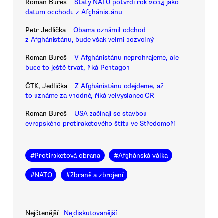
Roman Bureš
Státy NATO potvrdí rok 2014 jako
datum odchodu z Afghánistánu
Petr Jedlička
Obama oznámil odchod
z Afghánistánu, bude však velmi pozvolný
Roman Bureš
V Afghánistánu neprohrajeme, ale
bude to ještě trvat, říká Pentagon
ČTK, Jedlička
Z Afghánistánu odejdeme, až
to uznáme za vhodné, říká velvyslanec ČR
Roman Bureš
USA začínají se stavbou
evropského protiraketového štítu ve Středomoří
#
Protiraketová obrana
#
Afghánská válka
#
NATO
#
Zbraně a zbrojení
Nejčtenější
Nejdiskutovanější