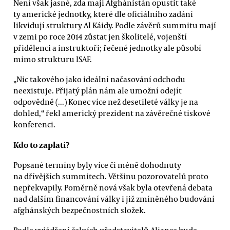
Není však jasné, zda mají Afghánistán opustit také
ty americké jednotky, které dle oficiálního zadání
likvidují struktury Al Káidy. Podle závěrů summitu mají
v zemi po roce 2014 zůstat jen školitelé, vojenští
přidělenci a instruktoři; řečené jednotky ale působí
mimo strukturu ISAF.
„Nic takového jako ideální načasování odchodu
neexistuje. Přijatý plán nám ale umožní odejít
odpovědně (...) Konec více než desetileté války je na
dohled,“ řekl americký prezident na závěrečné tiskové
konferenci.
Kdo to zaplatí?
Popsané termíny byly více či méně dohodnuty
na dřívějších summitech. Většinu pozorovatelů proto
nepřekvapily. Poměrně nová však byla otevřená debata
nad dalším financování války i již zmíněného budování
afghánských bezpečnostních složek.