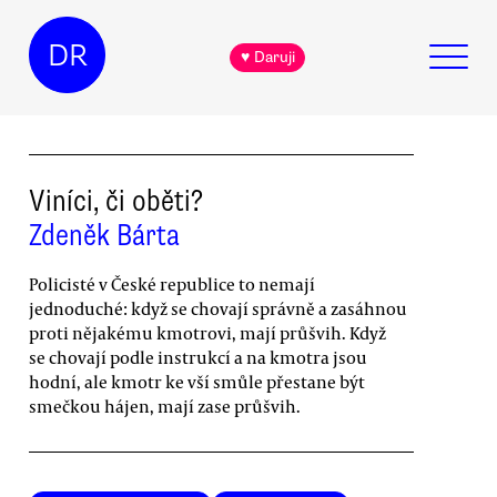
DR
♥ Daruji
Viníci, či oběti?
Zdeněk Bárta
Policisté v České republice to nemají
jednoduché: když se chovají správně a zasáhnou
proti nějakému kmotrovi, mají průšvih. Když
se chovají podle instrukcí a na kmotra jsou
hodní, ale kmotr ke vší smůle přestane být
smečkou hájen, mají zase průšvih.