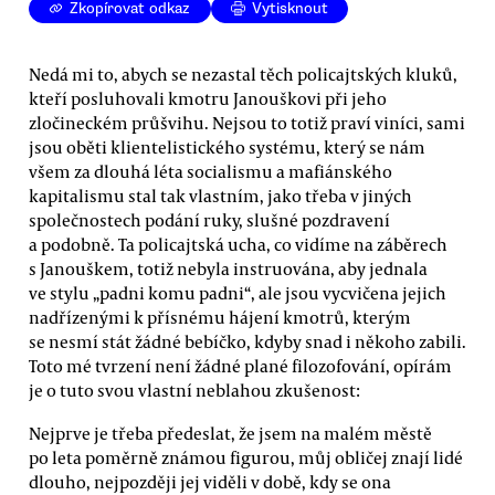
Zkopírovat odkaz
Vytisknout
Nedá mi to, abych se nezastal těch policajtských kluků,
kteří posluhovali kmotru Janouškovi při jeho
zločineckém průšvihu. Nejsou to totiž praví viníci, sami
jsou oběti klientelistického systému, který se nám
všem za dlouhá léta socialismu a mafiánského
kapitalismu stal tak vlastním, jako třeba v jiných
společnostech podání ruky, slušné pozdravení
a podobně. Ta policajtská ucha, co vidíme na záběrech
s Janouškem, totiž nebyla instruována, aby jednala
ve stylu „padni komu padni“, ale jsou vycvičena jejich
nadřízenými k přísnému hájení kmotrů, kterým
se nesmí stát žádné bebíčko, kdyby snad i někoho zabili.
Toto mé tvrzení není žádné plané filozofování, opírám
je o tuto svou vlastní neblahou zkušenost:
Nejprve je třeba předeslat, že jsem na malém městě
po leta poměrně známou figurou, můj obličej znají lidé
dlouho, nejpozději jej viděli v době, kdy se ona