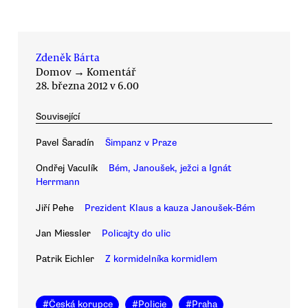
Zdeněk Bárta
Domov
→
Komentář
28. března 2012 v 6.00
Související
Pavel Šaradín
Šimpanz v Praze
Ondřej Vaculík
Bém, Janoušek, ježci a Ignát
Herrmann
Jiří Pehe
Prezident Klaus a kauza Janoušek-Bém
Jan Miessler
Policajty do ulic
Patrik Eichler
Z kormidelníka kormidlem
#
Česká korupce
#
Policie
#
Praha