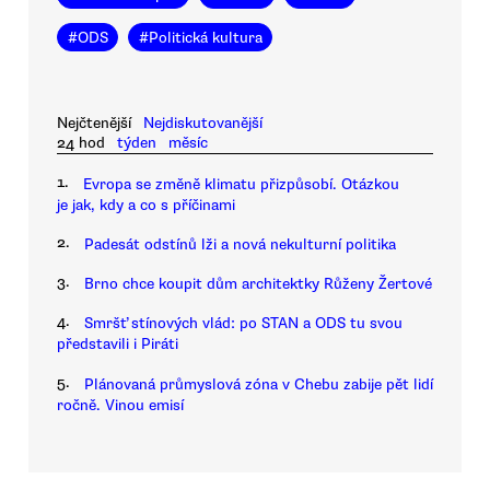
#
ODS
#
Politická kultura
Nejčtenější
Nejdiskutovanější
24 hod
týden
měsíc
1.
Evropa se změně klimatu přizpůsobí. Otázkou
je jak, kdy a co s příčinami
2.
Padesát odstínů lži a nová nekulturní politika
3.
Brno chce koupit dům architektky Růženy Žertové
4.
Smršť stínových vlád: po STAN a ODS tu svou
představili i Piráti
5.
Plánovaná průmyslová zóna v Chebu zabije pět lidí
ročně. Vinou emisí