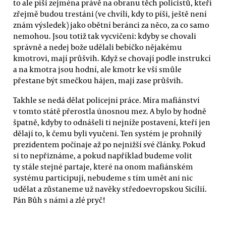
to ale píši zejména právě na obranu těch policistů, kteří
zřejmě budou trestáni (ve chvíli, kdy to píši, ještě není
znám výsledek) jako obětní beránci za něco, za co samo
nemohou. Jsou totiž tak vycvičeni: kdyby se chovali
správně a nedej bože udělali bebíčko nějakému
kmotrovi, mají průšvih. Když se chovají podle instrukcí
a na kmotra jsou hodní, ale kmotr ke vší smůle
přestane být smečkou hájen, mají zase průšvih.
Takhle se nedá dělat policejní práce. Míra mafiánství
v tomto státě přerostla únosnou mez. A bylo by hodně
špatně, kdyby to odnášeli ti nejníže postavení, kteří jen
dělají to, k čemu byli vyučeni. Ten systém je prohnilý
prezidentem počínaje až po nejnižší své články. Pokud
si to nepřiznáme, a pokud například budeme volit
ty stále stejné partaje, které na onom mafiánském
systému participují, nebudeme s tím umět ani nic
udělat a zůstaneme už navěky středoevropskou Sicílií.
Pán Bůh s námi a zlé pryč!