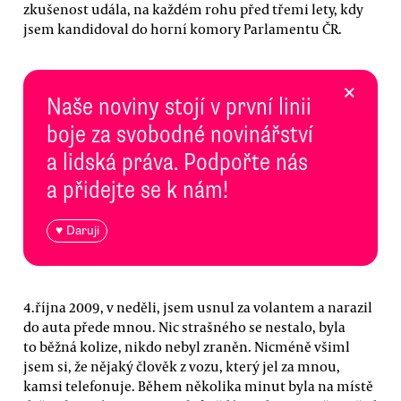
zkušenost udála, na každém rohu před třemi lety, kdy
jsem kandidoval do horní komory Parlamentu ČR.
×
Naše noviny stojí v první linii
boje za svobodné novinářství
a lidská práva. Podpořte nás
a přidejte se k nám!
♥ Daruji
4.října 2009, v neděli, jsem usnul za volantem a narazil
do auta přede mnou. Nic strašného se nestalo, byla
to běžná kolize, nikdo nebyl zraněn. Nicméně všiml
jsem si, že nějaký člověk z vozu, který jel za mnou,
kamsi telefonuje. Během několika minut byla na místě