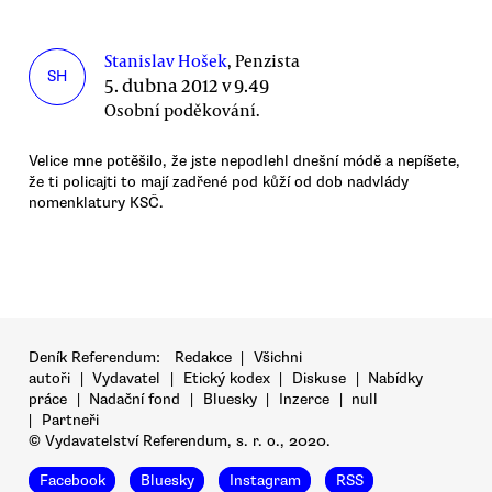
Stanislav Hošek
, Penzista
SH
5. dubna 2012 v 9.49
Osobní poděkování.
Velice mne potěšilo, že jste nepodlehl dnešní módě a nepíšete,
že ti policajti to mají zadřené pod kůží od dob nadvlády
nomenklatury KSČ.
Deník Referendum:
Redakce
|
Všichni
autoři
|
Vydavatel
|
Etický kodex
|
Diskuse
|
Nabídky
práce
|
Nadační fond
|
Bluesky
|
Inzerce
|
null
|
Partneři
© Vydavatelství Referendum, s. r. o., 2020.
Facebook
Bluesky
Instagram
RSS