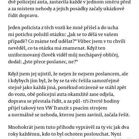
dvě policejní auta, zastavila každé v jednom směru před
a za místem nehody a jejich posádky začaly ukázkově
řídit dopravu.
Jeden policista z těch vozů ke mně přišel a do ucha
mi potichu položil otázku: „Jak se to dělá ve vašem
případě? Co máme teď udělat?“ Vůbec jsem v tu chvíli
nevěděl, co ta otázka má znamenat. Když ten
uniformovaný člověk viděl můj nechápavý obličej,
dodal: „Jste přece poslanec, ne?“
Když jsem jej ujistil, že nejen že nejsem poslancem, ale
i kdybych jím byl, že by se ta věc řešila samozřejmě
stejně jako každá jiná, poněkud otráveně se stáhl zpět
do vozu, obě policejní auta okamžitě zase odjela,
doprava se přestala řídit, a za půl - tři čtvrtě hodiny
přijel takový ten VW Tranzit s psacím strojem
a normálně se nehoda, kterou jsem zavinil, začala řešit.
Mnohokrát jsem tuto příhodu vyprávěl za ty víc jak dva
roky každému, kdo to byl ochoten poslouchat. Nyní