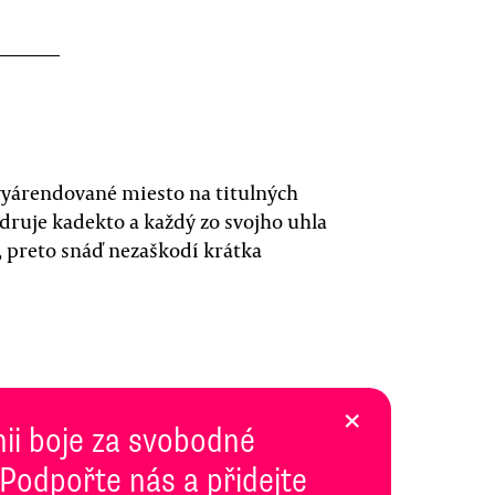
vyárendované miesto na titulných
druje kadekto a každý zo svojho uhla
, preto snáď nezaškodí krátka
×
inii boje za svobodné
 Podpořte nás a přidejte