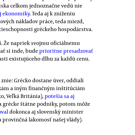
ska celkom jednoznačne vedú nie
j ekonomiky
. Teda aj k zníženiu
kových nákladov práce, teda miezd,
ieschopnosti gréckeho hospodárstva.
í. Že napriek svojmu oficiálnemu
ať si inde, bude
prioritne presadzovať
asti existujúceho dlhu za každú cenu.
znie: Grécko dostane úver, oddiali
ankám a iným finančným inštitúciám
, Veľká Británia),
potešia sa aj
a grécke štátne podniky, potom môže
oval
dokonca aj slovenský minister
la provinčná lakomosť našej vlády).