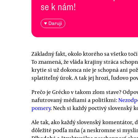
se k nám!
♥ Daruji
Základný fakt, okolo ktorého sa všetko točí
To znamená, že vláda krajiny stráca schopn
krytie si už dokonca nie je schopná ani po
splatiteľný úrok. A tak jej hrozí, ľudovo p
Prečo je Grécko v takom zlom stave? Odpo
nafutrovaný médiami a politikmi:
Nezodp
pomery
. Nech si každý poctivý slovenský 
Ale tak, ako každý slovenský komentátor, do
dôležité podľa mňa (a neskromne si myslím,