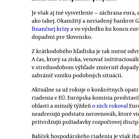
Je však aj iné vysvetlenie — záchrana eura
ako takej. Okamžitý a neriadený bankrot 
finančnej krízy
a vo výsledku ku koncu euro
dopadmi pre Slovensko.
Z krátkodobého hľadiska je tak nutné odv
A čas, ktorý sa získa, venovať inštitucion
v strednodobom výhľade zmierniť dopady
zabrániť vzniku podobných situácií.
Aktuálne sa už rokuje o konkrétnych opa
riadenia v EÚ. Európska komisia predstavil
oblasti a minulý týždeň
o nich rokoval
Euró
neadresujú podstatu nerovnováh, ktoré v
pritvrdzujú požiadavky rozpočtovej discipl
Balíček hospodárskeho riadenia je však i