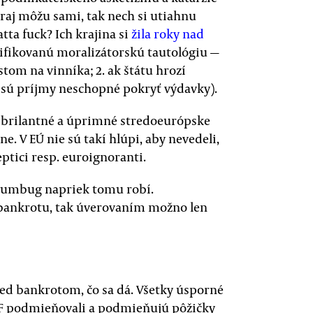
o vraj môžu sami, tak nech si utiahnu
atta fuck? Ich krajina si
žila roky nad
fikovanú moralizátorskú tautológiu —
tom na vinníka; 2. ak štátu hrozí
u sú príjmy neschopné pokryť výdavky).
o brilantné a úprimné stredoeurópske
ne. V EÚ nie sú takí hlúpi, aby nevedeli,
eptici resp. euroignoranti.
 humbug napriek tomu robí.
bankrotu, tak úverovaním možno len
red bankrotom, čo sa dá. Všetky úsporné
MF podmieňovali a podmieňujú pôžičky