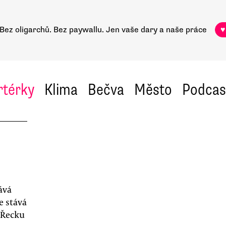
Bez oligarchů. Bez paywallu.
Jen vaše dary a naše práce
♥
rtérky
Klima
Bečva
Město
Podcas
ává
e stává
 Řecku