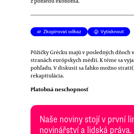
z pohledu ekonoma.
Zkopírovat odkaz
Vytisknout
Pôžičky Grécku majú v posledných dňoch 
stranách európskych médií. K téme sa vyja
pohľadu. V diskusii sa ľahko možno stratiť
rekapitulácia.
Platobná neschopnosť
Naše noviny stojí v první l
novinářství a lidská práva.