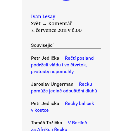
Ivan Lesay
Svět
→
Komentář
7. července 2011 v 6.00
Související
Petr Jedlička
Řečtí poslanci
podrželi vládu i ve čtvrtek,
protesty nepomohly
Jaroslav Ungerman
Řecku
pomůže jedině odpuštění dluhů
Petr Jedlička
Řecký balíček
v kostce
Tomáš Tožička
V Berlíně
za Afriku i Řecko