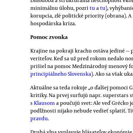
Dlhodobá a štrukturálna neschopnosť eko
minimálnu úlohu, pozri
tu
a
tu
), vyhýbani
korupcia, zlé politické priority (obrana). A
hospodárska kríza.
Pomoc zvonka
Krajine na pokraji krachu ostáva jediné 
veriteľov. Keď sa už pred rokom nedalo no
prišiel na pomoc Medzinárodný menový fo
principiálneho Slovenska
). Ako sa však uka
Aktuálne sa teda rokuje „o ďalšej pomoci Gr
kritiky. Na prvej surfujú napr. superstar
s
Klausom
a poučujú svet: Ale veď Grécko je
podlžnosti nijako nebude vedieť splatiť. Tít
pravdu
.
Druhá vlna vyplavuje hlásateľov ekonómie