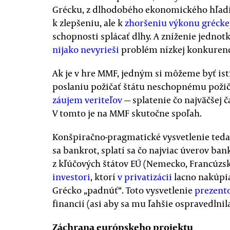
Grécku, z dlhodobého ekonomického hľadi
k zlepšeniu, ale k
zhoršeniu výkonu grécke
schopnosti splácať dlhy. A zníženie jednot
nijako nevyrieši
problém nízkej konkurenc
Ak je v hre MMF, jedným si môžeme byť ist
poslaniu požičať štátu neschopnému požič
záujem veriteľov
— splatenie čo najväčšej č
V tomto je na MMF skutočne spoľah.
Konšpiračno-pragmatické vysvetlenie teda 
sa bankrot, splatí sa čo najviac úverov b
z kľúčových štátov EÚ (Nemecko, Francúzsko
investori
, ktorí
v privatizácii
lacno nakúpi
Grécko „padnúť“. Toto vysvetlenie
prezent
financií (asi aby sa mu ľahšie ospravedlni
Záchrana európskeho projektu