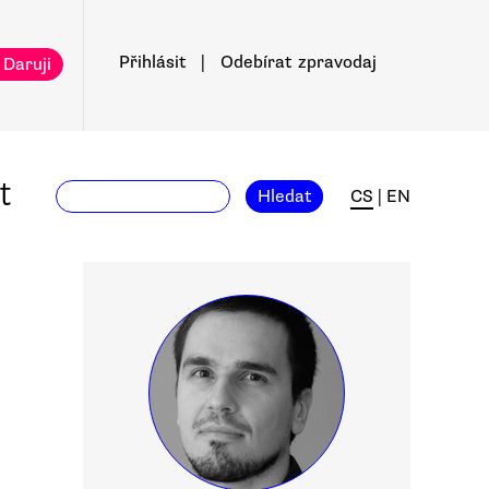
Přihlásit
|
Odebírat
zpravodaj
 Daruji
t
Hledat
CS
|
EN