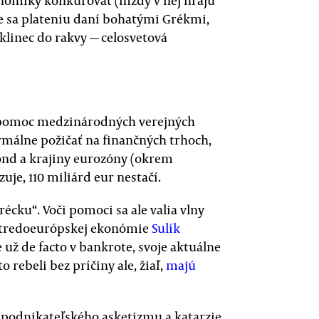
nomiky konkurovať (mzdy v nej hrajú
e sa plateniu daní bohatými Grékmi,
 klinec do rakvy — celosvetová
— pomoc medzinárodných verejných
rmálne požičať na finančných trhoch,
nd a krajiny eurozóny (okrem
zuje, 110 miliárd eur nestačí.
écku“. Voči pomoci sa ale valia vlny
s stredoeurópskej ekonómie
Sulík
 už de facto v bankrote, svoje aktuálne
o rebeli bez príčiny ale, žiaľ,
majú
 podnikateľského asketizmu a katarzie