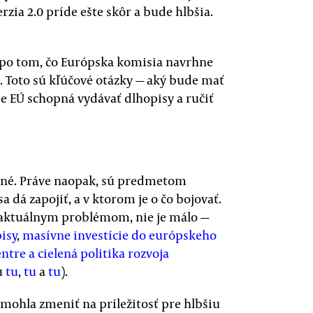
rzia 2.0 príde ešte skôr a bude hlbšia.
 po tom, čo Európska komisia navrhne
. Toto sú kľúčové otázky — aký bude mať
e EÚ schopná vydávať dlhopisy a ručiť
ané. Práve naopak, sú predmetom
sa dá zapojiť, a v ktorom je o čo bojovať.
 aktuálnym problémom, nie je málo —
isy
,
masívne investície do európskeho
ntre a cielená politika rozvoja
u
tu
,
tu
a
tu
).
 mohla zmeniť na príležitosť pre hlbšiu