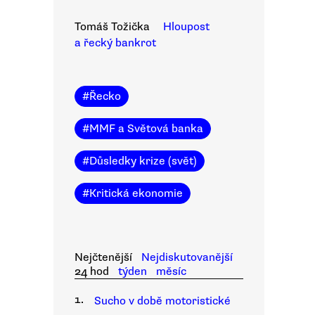
Tomáš Tožička
Hloupost
a řecký bankrot
#
Řecko
#
MMF a Světová banka
#
Důsledky krize (svět)
#
Kritická ekonomie
Nejčtenější
Nejdiskutovanější
24 hod
týden
měsíc
1.
Sucho v době motoristické