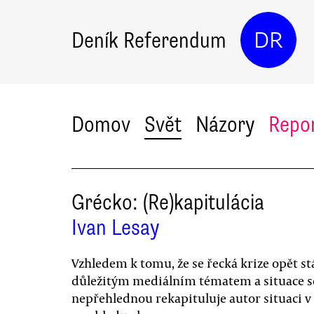
Deník Referendum
DR
Domov
Svět
Názory
Repo
Grécko: (Re)kapitulácia
Ivan Lesay
Vzhledem k tomu, že se řecká krize opět st
důležitým mediálním tématem a situace s
nepřehlednou rekapituluje autor situaci v