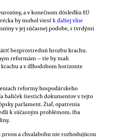
, eurozóny, a v konečnom dôsledku EÚ
Grécka by mohol viesť
k ďalšej vlne
zóny v jej súčasnej podobe, s tvrdými
rátiť bezprostrednú hrozbu krachu.
álnym reformám — tie by mali
 krachu a v dlhodobom horizonte
treniach reformy hospodárskeho
a balíček šiestich dokumentov v tejto
psky parlament. Žiaľ, opatrenia
iedli k súčasným problémom. Iba
íny.
ba prvou a chvalabohu nie rozhodujúcou