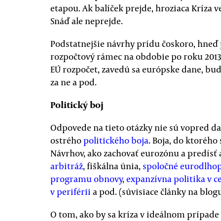
etapou. Ak balíček prejde, hroziaca Kríza ve
Snáď ale neprejde.
Podstatnejšie návrhy prídu čoskoro, hneď
rozpočtový rámec na obdobie po roku 2013
EÚ rozpočet, zavedú sa európske dane, bud
za ne a pod.
Politický boj
Odpovede na tieto otázky nie sú vopred d
ostrého
politického boja
. Boja, do ktorého 
Návrhov, ako zachovať eurozónu a predísť
arbitráž
, fiškálna únia,
spoločné eurodlhop
programu obnovy
,
expanzívna politika v ce
v periférii
a pod. (súvisiace články na blog
O tom, ako by sa kríza v ideálnom prípade