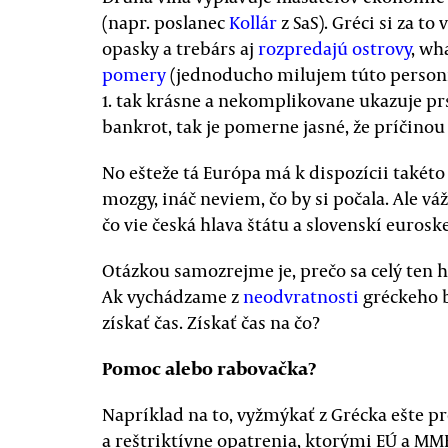
(napr. poslanec
Kollár
z SaS). Gréci si za t
opasky a trebárs aj
rozpredajú ostrovy
, wh
pomery
(jednoducho milujem túto personi
1. tak krásne a nekomplikovane ukazuje prs
bankrot, tak je pomerne jasné, že príčino
No ešteže tá Európa má k dispozícii takét
mozgy, ináč neviem, čo by si počala. Ale váž
čo vie česká hlava štátu a slovenskí eurosk
Otázkou samozrejme je, prečo sa celý ten
Ak vychádzame z
neodvratnosti
gréckeho 
získať čas. Získať čas na čo?
Pomoc alebo rabovačka?
Napríklad na to, vyžmýkať z Grécka ešte p
a reštriktívne opatrenia, ktorými EÚ a M