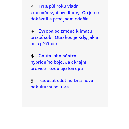
2.
Tři a půl roku vládní
zmocněnkyní pro Romy: Co jsme
dokázali a proč jsem odešla
3.
Evropa se změně klimatu
přizpůsobí. Otázkou je kdy, jak a
co s příčinami
4.
Ceuta jako nástroj
hybridního boje. Jak krajní
pravice rozděluje Evropu
5.
Padesát odstínů lži a nová
nekulturní politika