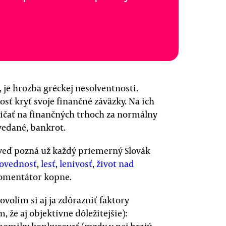
, je hrozba gréckej nesolventnosti.
osť kryť svoje finančné záväzky. Na ich
žičať na finančných trhoch za normálny
ovedané, bankrot.
veď pozná už každý priemerný Slovák
ovednosť
,
lesť
,
lenivosť
,
život nad
komentátor kopne.
volím si aj ja zdôrazniť faktory
 že aj objektívne dôležitejšie):