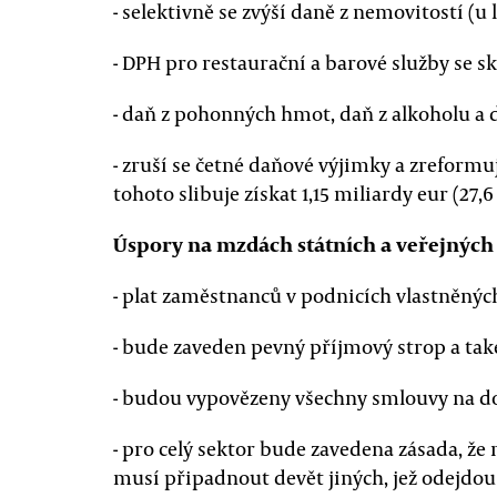
- selektivně se zvýší daně z nemovitostí (u 
- DPH pro restaurační a barové služby se sk
- daň z pohonných hmot, daň z alkoholu a d
- zruší se četné daňové výjimky a zreformu
tohoto slibuje získat 1,15 miliardy eur (27
Úspory na mzdách státních a veřejnýc
- plat zaměstnanců v podnicích vlastněných
- bude zaveden pevný příjmový strop a ta
- budou vypovězeny všechny smlouvy na d
- pro celý sektor bude zavedena zásada, ž
musí připadnout devět jiných, jež odejdo