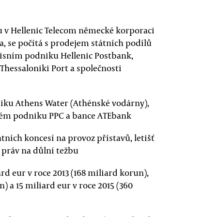
lu v Hellenic Telecom německé korporaci
, se počítá s prodejem státních podílů
isním podniku Hellenic Postbank,
Thessaloniki Port a společnosti
dniku Athens Water (Athénské vodárny),
ckém podniku PPC a bance ATEbank
átních koncesí na provoz přístavů, letišť
a práv na důlní težbu
ard eur v roce 2013 (168 miliard korun),
n) a 15 miliard eur v roce 2015 (360