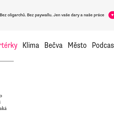
Bez oligarchů. Bez paywallu.
Jen vaše dary a naše práce
♥
rtérky
Klima
Bečva
Město
Podcas
lo
i
jaká