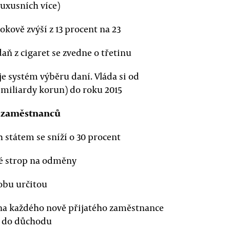
luxusních více)
okově zvýší z 13 procent na 23
aň z cigaret se zvedne o třetinu
je systém výběru daní. Vláda si od
,6 miliardy korun) do roku 2015
h zaměstnanců
 státem se sníží o 30 procent
ké strop na odměny
obu určitou
e na každého nově přijatého zaměstnance
u do důchodu