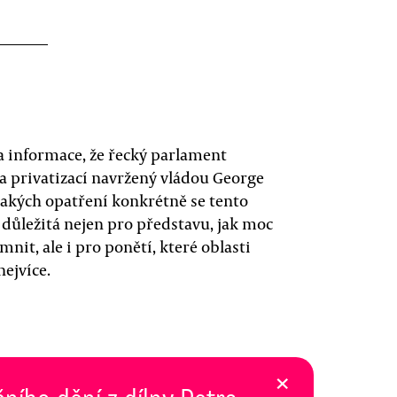
informace, že řecký parlament
ů a privatizací navržený vládou George
jakých opatření konkrétně se tento
m důležitá nejen pro představu, jak moc
t, ale i pro ponětí, které oblasti
ejvíce.
×