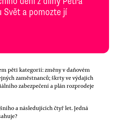
ního dění z dílny Petra
 Svět a pomozte jí
lkem pěti kategorií: změny v daňovém
jných zaměstnanců; škrty ve výdajích
iálního zabezpečení a plán rozprodeje
ního a následujících čtyř let. Jedná
sahuje?