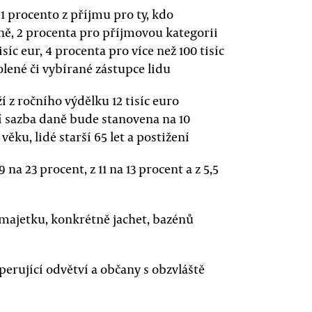
1 procento z příjmu pro ty, kdo
očně, 2 procenta pro příjmovou kategorii
isíc eur, 4 procenta pro více než 100 tisíc
volené či vybírané zástupce lidu
 z ročního výdělku 12 tisíc euro
dní sazba daně bude stanovena na 10
ěku, lidé starší 65 let a postižení
 na 23 procent, z 11 na 13 procent a z 5,5
 majetku, konkrétně jachet, bazénů
perující odvětví a občany s obzvláště