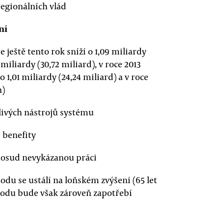
egionálních vlád
ní
e ještě tento rok sníží o 1,09 miliardy
 miliardy (30,72 miliard), v roce 2013
 o 1,01 miliardy (24,24 miliard) a v roce
n)
livých nástrojů systému
 benefity
 dosud nevykázanou práci
u se ustálí na loňském zvýšení (65 let
hodu bude však zároveň zapotřebí