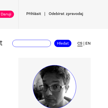
Přihlásit
|
Odebírat
zpravodaj
 Daruji
t
Hledat
CS
|
EN