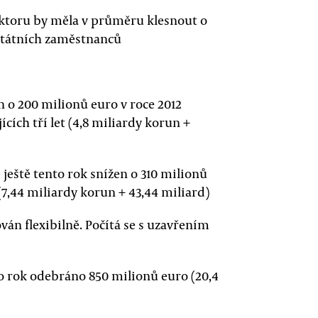
ktoru by měla v průměru klesnout o
c státních zaměstnanců
n o 200 milionů euro v roce 2012
ících tří let (4,8 miliardy korun +
 ještě tento rok snížen o 310 milionů
 (7,44 miliardy korun + 43,44 miliard)
ván flexibilně. Počítá se s uzavřením
to rok odebráno 850 milionů euro (20,4