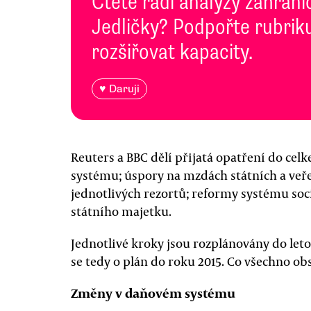
Čtete rádi analýzy zahranič
Jedličky? Podpořte rubriku
rozšiřovat kapacity.
♥ Daruji
Reuters a BBC dělí přijatá opatření do ce
systému; úspory na mzdách státních a veře
jednotlivých rezortů; reformy systému soc
státního majetku.
Jednotlivé kroky jsou rozplánovány do letoš
se tedy o plán do roku 2015. Co všechno ob
Změny v daňovém systému