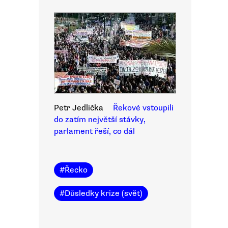
Petr Jedlička
Řekové vstoupili
do zatím největší stávky,
parlament řeší, co dál
#
Řecko
#
Důsledky krize (svět)