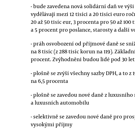
- bude zavedena nová solidární daň ve výši 
vydělávají mezi 12 tisíci a 20 tisíci euro r
20 až 50 tisíc eur, 3 procenta pro 50 až 100 t
a 5 procent pro poslance, starosty a další 
- práh osvobození od příjmové daně se sníží
na 8 tisíc (z 288 tisíc korun na 119). Zákla
procent. Zvýhodněni budou lidé pod 30 let v
- plošně se zvýší všechny sazby DPH, a to z 19
na 6,5 procenta
- plošně se zavedou nové daně z luxusního
a luxusních automobilu
- selektivně se zavedou nové daně pro pros
vysokými příjmy