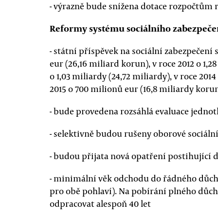
- výrazně bude snížena dotace rozpočtům r
Reformy systému sociálního zabezpeče
- státní příspěvek na sociální zabezpečení s
eur (26,16 miliard korun), v roce 2012 o 1,28
o 1,03 miliardy (24,72 miliardy), v roce 2014
2015 o 700 milionů eur (16,8 miliardy koru
- bude provedena rozsáhlá evaluace jednot
- selektivně budou rušeny oborové sociální
- budou přijata nová opatření postihující
- minimální věk odchodu do řádného důchod
pro obě pohlaví). Na pobírání plného důc
odpracovat alespoň 40 let