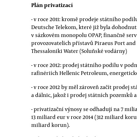
Plán privatizací
- v roce 2011: kromě prodeje státního podí
Deutsche Telekom, které již byla dohodnuta
v sázkovém monopolu OPAP, finančně serv
provozovatelích přístavů Piraeus Port and 
Thessaloniki Water (Soluňské vodárny)
- v roce 2012: prodej státního podílu v po
rafinériích Hellenic Petroleum, energeti
- v roce 2012 by měl zároveň začít prodej st
a dálnic, jakož i prodej státních pozemků 
- privatizační výnosy se odhadují na 7 mili
13 miliard eur v roce 2014 (312 miliard koru
miliard korun).