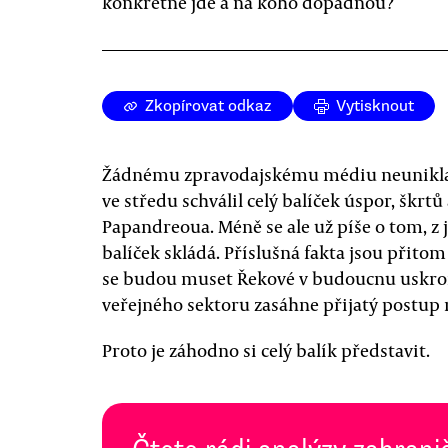
konkrétně jde a na koho dopadnou?
Zkopírovat odkaz
Vytisknout
Žádnému zpravodajskému médiu neunikla 
ve středu schválil celý balíček úspor, škrt
Papandreoua. Méně se ale už píše o tom, z 
balíček skládá. Příslušná fakta jsou přito
se budou muset Řekové v budoucnu uskromni
veřejného sektoru zasáhne přijatý postup n
Proto je záhodno si celý balík představit.