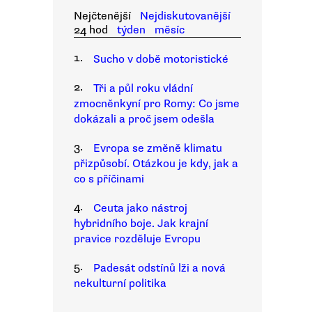
Nejčtenější
Nejdiskutovanější
24 hod
týden
měsíc
1.
Sucho v době motoristické
2.
Tři a půl roku vládní
zmocněnkyní pro Romy: Co jsme
dokázali a proč jsem odešla
3.
Evropa se změně klimatu
přizpůsobí. Otázkou je kdy, jak a
co s příčinami
4.
Ceuta jako nástroj
hybridního boje. Jak krajní
pravice rozděluje Evropu
5.
Padesát odstínů lži a nová
nekulturní politika