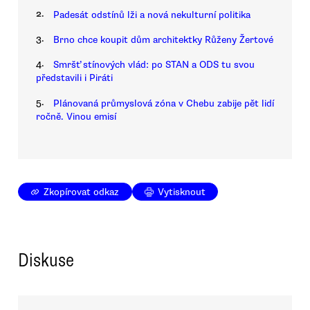
2.
Padesát odstínů lži a nová nekulturní politika
3.
Brno chce koupit dům architektky Růženy Žertové
4.
Smršť stínových vlád: po STAN a ODS tu svou
představili i Piráti
5.
Plánovaná průmyslová zóna v Chebu zabije pět lidí
ročně. Vinou emisí
Zkopírovat odkaz
Vytisknout
Diskuse