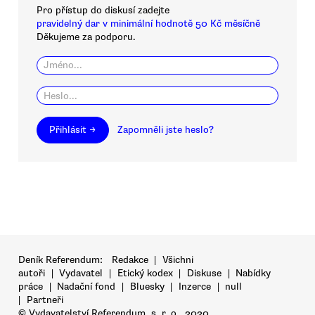
Pro přístup do diskusí zadejte
pravidelný dar v minimální hodnotě 50 Kč měsíčně
Děkujeme za podporu.
Přihlásit →
Zapomněli jste heslo?
Deník Referendum:
Redakce
|
Všichni
autoři
|
Vydavatel
|
Etický kodex
|
Diskuse
|
Nabídky
práce
|
Nadační fond
|
Bluesky
|
Inzerce
|
null
|
Partneři
© Vydavatelství Referendum, s. r. o., 2020.