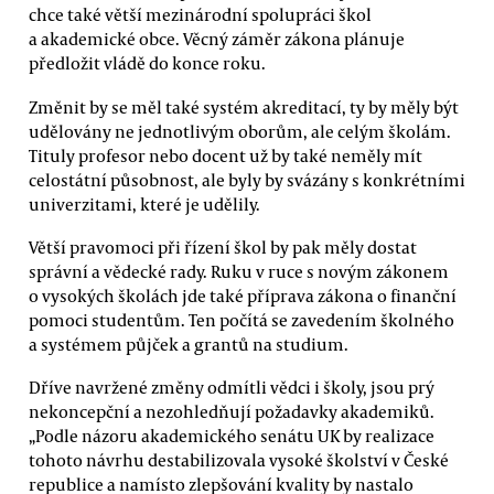
chce také větší mezinárodní spolupráci škol
a akademické obce. Věcný záměr zákona plánuje
předložit vládě do konce roku.
Změnit by se měl také systém akreditací, ty by měly být
udělovány ne jednotlivým oborům, ale celým školám.
Tituly profesor nebo docent už by také neměly mít
celostátní působnost, ale byly by svázány s konkrétními
univerzitami, které je udělily.
Větší pravomoci při řízení škol by pak měly dostat
správní a vědecké rady. Ruku v ruce s novým zákonem
o vysokých školách jde také příprava zákona o finanční
pomoci studentům. Ten počítá se zavedením školného
a systémem půjček a grantů na studium.
Dříve navržené změny odmítli vědci i školy, jsou prý
nekoncepční a nezohledňují požadavky akademiků.
„Podle názoru akademického senátu UK by realizace
tohoto návrhu destabilizovala vysoké školství v České
republice a namísto zlepšování kvality by nastalo