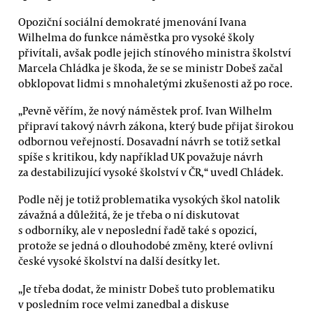
Opoziční sociální demokraté jmenování Ivana
Wilhelma do funkce náměstka pro vysoké školy
přivítali, avšak podle jejich stínového ministra školství
Marcela Chládka je škoda, že se se ministr Dobeš začal
obklopovat lidmi s mnohaletými zkušenosti až po roce.
„Pevně věřím, že nový náměstek prof. Ivan Wilhelm
připraví takový návrh zákona, který bude přijat širokou
odbornou veřejností. Dosavadní návrh se totiž setkal
spíše s kritikou, kdy například UK považuje návrh
za destabilizující vysoké školství v ČR,“ uvedl Chládek.
Podle něj je totiž problematika vysokých škol natolik
závažná a důležitá, že je třeba o ní diskutovat
s odborníky, ale v neposlední řadě také s opozicí,
protože se jedná o dlouhodobé změny, které ovlivní
české vysoké školství na další desítky let.
„Je třeba dodat, že ministr Dobeš tuto problematiku
v posledním roce velmi zanedbal a diskuse