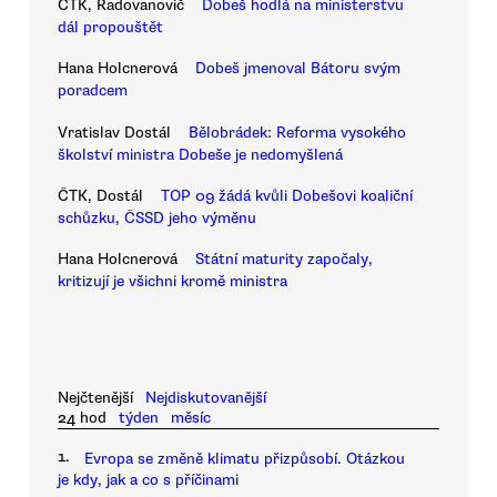
ČTK, Radovanovič
Dobeš hodlá na ministerstvu
dál propouštět
Hana Holcnerová
Dobeš jmenoval Bátoru svým
poradcem
Vratislav Dostál
Bělobrádek: Reforma vysokého
školství ministra Dobeše je nedomyšlená
ČTK, Dostál
TOP 09 žádá kvůli Dobešovi koaliční
schůzku, ČSSD jeho výměnu
Hana Holcnerová
Státní maturity započaly,
kritizují je všichni kromě ministra
Nejčtenější
Nejdiskutovanější
24 hod
týden
měsíc
1.
Evropa se změně klimatu přizpůsobí. Otázkou
je kdy, jak a co s příčinami