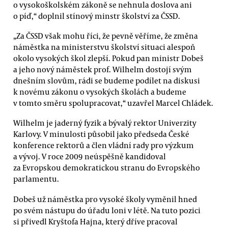
o vysokoškolském zákoně se nehnula doslova ani
o píď,“ doplnil stínový minstr školství za ČSSD.
„Za ČSSD však mohu říci, že pevně věříme, že změna
náměstka na ministerstvu školství situaci alespoň
okolo vysokých škol zlepší. Pokud pan ministr Dobeš
a jeho nový náměstek prof. Wilhelm dostojí svým
dnešním slovům, rádi se budeme podílet na diskusi
k novému zákonu o vysokých školách a budeme
v tomto směru spolupracovat,“ uzavřel Marcel Chládek.
Wilhelm je jaderný fyzik a bývalý rektor Univerzity
Karlovy. V minulosti působil jako předseda České
konference rektorů a člen vládní rady pro výzkum
a vývoj. V roce 2009 neúspěšně kandidoval
za Evropskou demokratickou stranu do Evropského
parlamentu.
Dobeš už náměstka pro vysoké školy vyměnil hned
po svém nástupu do úřadu loni v létě. Na tuto pozici
si přivedl Kryštofa Hajna, který dříve pracoval