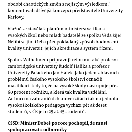
období chaotických změn s nejistým výsledkem,"
komentovali dřívější koncepci představitelé Univerzity
Karlovy.
Vlažně se stavěla k plánům ministerstva i Rada
vysokých škol nebo mladí badatelé ze spolku Věda žije!
Nelíbí se jim třeba předpokládaný způsob hodnocení
kvality univerzit, jejich akreditace a systém řízení.
Spolu s Wilhelmem připravují reformu také profesor
cambridgské univerzity Rudolf Haňka a profesor
Univerzity Palackého Jan Hálek. Jako jeden z hlavních
problémů českého vysokého školství označili
masifikaci, tedy to, že na vysoké školy nastupuje přes
60 procent ročníku, a klesá tak kvalita vzdělání.
Zatímco na zahraničních univerzitách tak na jednoho
vysokoškolského pedagoga vychází pět až deset
studentů, v ČR je to 25 až 45 studentů.
ČSSD: Ministr Dobeš po roce pochopil, že musí
spolupracovat s odborníky