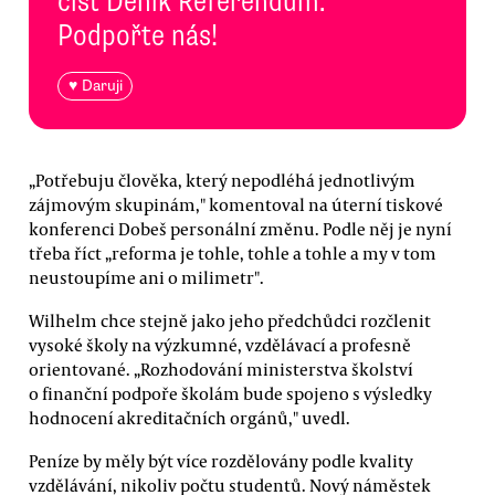
číst Deník Referendum.
Podpořte nás!
♥ Daruji
„Potřebuju člověka, který nepodléhá jednotlivým
zájmovým skupinám," komentoval na úterní tiskové
konferenci Dobeš personální změnu. Podle něj je nyní
třeba říct „reforma je tohle, tohle a tohle a my v tom
neustoupíme ani o milimetr".
Wilhelm chce stejně jako jeho předchůdci rozčlenit
vysoké školy na výzkumné, vzdělávací a profesně
orientované. „Rozhodování ministerstva školství
o finanční podpoře školám bude spojeno s výsledky
hodnocení akreditačních orgánů," uvedl.
Peníze by měly být více rozdělovány podle kvality
vzdělávání, nikoliv počtu studentů. Nový náměstek