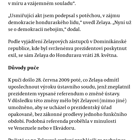
v míru a vzájemném souladu“.
„Usmiřující akt jsem podepsal s potěchou, v zájmu
demokracie honduraského lidu,“ uvedl Zelaya. „Nyní už
se o demokracii nebojím,“ dodal.
Podle vyjádření Zelayových zástupců v Dominikánské
republice, kde byl svrženému prezidentovi poskytnut
exil, se sám Zelaya do Hondurasu vrátí 28. května.
Důvody puče
K puči došlo 28. června 2009 poté, co Zelaya odmítl
uposlechnout výroku ústavního soudu, jenž zneplatnil
prezidentem vypsané referendum o změně ústavy.
V důsledku této změny mělo být Zelayovi (mimo jiné)
umožněno, aby se ucházel o prezidentský úřad
opakovaně, bez zákonné prodlevy jednoho funkčního
období. Podobná referenda proběhla v minulosti
ve Venezuele nebo v Ekvádoru.