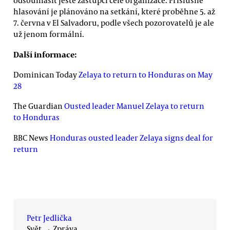
odsouhlasit ještě zástupci celé organizace. Příslušné
hlasování je plánováno na setkání, které proběhne 5. až
7. června v El Salvadoru, podle všech pozorovatelů je ale
už jenom formální.
Další informace:
Dominican Today
Zelaya to return to Honduras on May
28
The Guardian
Ousted leader Manuel Zelaya to return
to Honduras
BBC News
Honduras ousted leader Zelaya signs deal for
return
Petr Jedlička
Svět
→
Zpráva