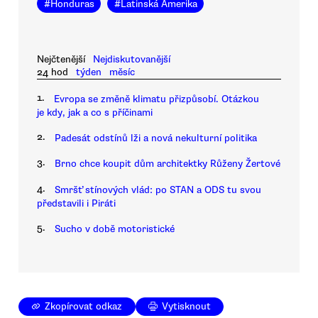
#
Honduras
#
Latinská Amerika
Nejčtenější
Nejdiskutovanější
24 hod
týden
měsíc
1.
Evropa se změně klimatu přizpůsobí. Otázkou
je kdy, jak a co s příčinami
2.
Padesát odstínů lži a nová nekulturní politika
3.
Brno chce koupit dům architektky Růženy Žertové
4.
Smršť stínových vlád: po STAN a ODS tu svou
představili i Piráti
5.
Sucho v době motoristické
Zkopírovat odkaz
Vytisknout