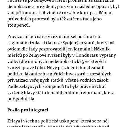
Pučisté se po Zelayově svržení prohlásili za zachránce
demokracie a prezident, jenž zemi následně opustil, byl
v nepřítomnosti obviněn z rozsáhlé korupce. Během
průvodních protestů byla též zatčena řada jeho
stoupenců.
Provizorní pučistický režim musel po činu čelit
regionální izolaci i tlaku ze Spojených států, který byl
ovšem dle řady pozorovatelů jen formální. Několik
měsíců po Zelayově svržení byly v Hondurasu vypsány
volby (dle mnohých nedemokratické), ve kterých
zvítězil právě Lobo. Nový prezident ihned zahájil
politiku lákání zahraničních investorů a rozsáhlých
privatizací veřejných statků, včetně vodních zásob.
Podle Zelayových stoupenců to byla právě nechuť
svržené hlavy státu k neoliberálním reformám, která
puč podnítila.
Posila pro integraci
Zelaya i všechna politická uskupení, která se za něj