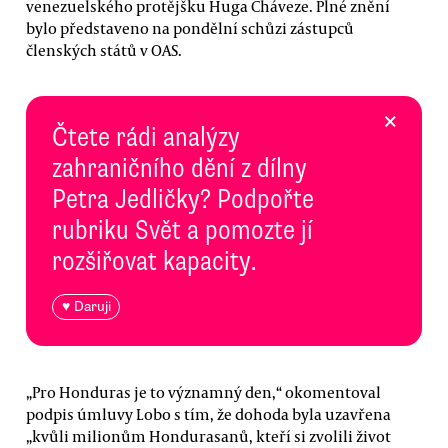
venezuelského protějšku Huga Cháveze. Plné znění
bylo představeno na pondělní schůzi zástupců
členských států v OAS.
×
Čtete rádi analýzy
zahraničního dění z dílny
Petra Jedličky? Podpořte
rubriku Svět a pomozte jí
rozšiřovat kapacity.
♥ Daruji
„Pro Honduras je to významný den,“ okomentoval
podpis úmluvy Lobo s tím, že dohoda byla uzavřena
„kvůli milionům Hondurasanů, kteří si zvolili život