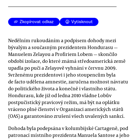
Zkopírovat odkaz
Vytisknout
Nedělním rukoudáním a podpisem dohody mezi
bývalým a současným prezidentem Hondurasu —
Manuelem Zelayou a Profiriem Lobem — skončilo
období izolace, do které známá středoamerická země
upadla po puči a Zelayově vyhnání v červnu 2009.
Svrženému prezidentovi i jeho stoupencům byla
de facto udělena amnestie, zaručena možnost návratu
do politického života a konečně i vlastního státu.
Hondurasu, kde již od ledna 2010 vládne Lobův
postpučistický pravicový režim, má být na oplátku
vráceno plné členství v Organizaci amerických států
(OAS) a garantováno zrušení všech uvalených sankcí.
Dohoda byla podepsána v kolumbijské Cartageně, pod
patronací místního prezidenta Manuela Santose a jeho