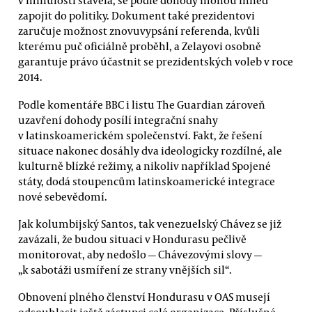
v minulosti stavěla, se podle dohody mohou ihned
zapojit do politiky. Dokument také prezidentovi
zaručuje možnost znovuvypsání referenda, kvůli
kterému puč oficiálně proběhl, a Zelayovi osobně
garantuje právo účastnit se prezidentských voleb v roce
2014.
Podle komentáře BBC i listu The Guardian zároveň
uzavření dohody posílí integrační snahy
v latinskoamerickém společenství. Fakt, že řešení
situace nakonec dosáhly dva ideologicky rozdílné, ale
kulturně blízké režimy, a nikoliv například Spojené
státy, dodá stoupencům latinskoamerické integrace
nové sebevědomí.
Jak kolumbijský Santos, tak venezuelský Chávez se již
zavázali, že budou situaci v Hondurasu pečlivě
monitorovat, aby nedošlo — Chávezovými slovy —
„k sabotáži usmíření ze strany vnějších sil“.
Obnovení plného členství Hondurasu v OAS musejí