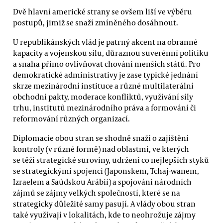
Dvě hlavní americké strany se ovšem liší ve výběru
postupů, jimiž se snaží zmíněného dosáhnout.
U republikánských vlád je patrný akcent na obranné
kapacity a vojenskou sílu, důraznou suverénní politiku
a snaha přímo ovlivňovat chování menších států. Pro
demokratické administrativy je zase typické jednání
skrze mezinárodní instituce a různé multilaterální
obchodní pakty, moderace konfliktů, využívání síly
trhu, institutů mezinárodního práva a formování či
reformování různých organizací.
Diplomacie obou stran se shodně snaží o zajištění
kontroly (v různé formě) nad oblastmi, ve kterých
se těží strategické suroviny, udržení co nejlepších styků
se strategickými spojenci (Japonskem, Tchaj-wanem,
Izraelem a Saúdskou Arábií) a spojování národních
zájmů se zájmy velkých společností, které se na
strategicky důležité samy pasují. A vlády obou stran
také využívají v lokalitách, kde to neohrožuje zájmy