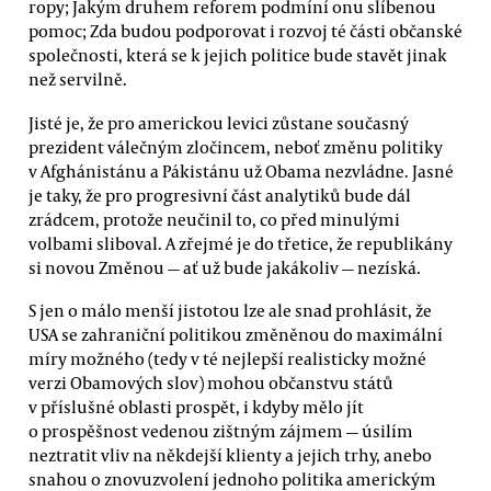
ropy; Jakým druhem reforem podmíní onu slíbenou
pomoc; Zda budou podporovat i rozvoj té části občanské
společnosti, která se k jejich politice bude stavět jinak
než servilně.
Jisté je, že pro americkou levici zůstane současný
prezident válečným zločincem, neboť změnu politiky
v Afghánistánu a Pákistánu už Obama nezvládne. Jasné
je taky, že pro progresivní část analytiků bude dál
zrádcem, protože neučinil to, co před minulými
volbami sliboval. A zřejmé je do třetice, že republikány
si novou Změnou — ať už bude jakákoliv — nezíská.
S jen o málo menší jistotou lze ale snad prohlásit, že
USA se zahraniční politikou změněnou do maximální
míry možného (tedy v té nejlepší realisticky možné
verzi Obamových slov) mohou občanstvu států
v příslušné oblasti prospět, i kdyby mělo jít
o prospěšnost vedenou zištným zájmem — úsilím
neztratit vliv na někdejší klienty a jejich trhy, anebo
snahou o znovuzvolení jednoho politika americkým