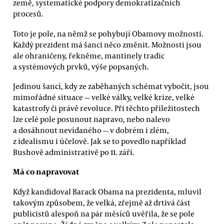
země, systematické podpory demokratizačních
procesů.
Toto je pole, na němž se pohybují Obamovy možnosti.
Každý prezident má šanci něco změnit. Možnosti jsou
ale ohraničeny, řekněme, mantinely tradic
a systémových prvků, výše popsaných.
Jedinou šancí, kdy ze zaběhaných schémat vybočit, jsou
mimořádné situace — velké války, velké krize, velké
katastrofy či právě revoluce. Při těchto příležitostech
lze celé pole posunout napravo, nebo nalevo
a dosáhnout nevídaného — v dobrém i zlém,
z idealismu i účelově. Jak se to povedlo například
Bushově administrativě po 11. září.
Má co napravovat
Když kandidoval Barack Obama na prezidenta, mluvil
takovým způsobem, že velká, zřejmě až drtivá část
publicistů alespoň na pár měsíců uvěřila, že se pole