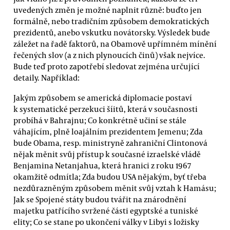
uvedených změn je možné naplnit různě: buďto jen
formálně, nebo tradičním způsobem demokratických
prezidentů, anebo vskutku novátorsky. Výsledek bude
záležet na řadě faktorů, na Obamově upřímném mínění
řečených slov (a z nich plynoucích činů) však nejvíce.
Bude teď proto zapotřebí sledovat zejména určující
detaily. Například:
Jakým způsobem se americká diplomacie postaví
k systematické perzekuci šíitů, která v současnosti
probíhá v Bahrajnu; Co konkrétně učiní se stále
váhajícím, plně loajálním prezidentem Jemenu; Zda
bude Obama, resp. ministryně zahraniční Clintonová
nějak měnit svůj přístup k současné izraelské vládě
Benjamina Netanjahua, která hranici z roku 1967
okamžitě odmítla; Zda budou USA nějakým, byť třeba
nezdůrazněným způsobem měnit svůj vztah k Hamásu;
Jak se Spojené státy budou tvářit na znárodnění
majetku patřícího svržené části egyptské a tuniské
elity; Co se stane po ukončení války v Libyi s ložisky