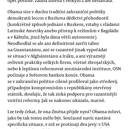
opět posune. Žádná změna s velkým Z ale nenastala.
Obama sice v duchu tradiční zahraniční politiky
demokratů leccos z Bushova dědictví přehodnotil
(konkrétně způsob jednání s Ruskem, vztahy s vládami
Latinské Ameriky anebo přístup k režimům v Bagdádu
a v Kábulu, jimž byla dána větší autonomie).
Neodhodlal se ale ani definitivně zavřít tábor
na Guantanámu, ani se razantně jinak vypořádat
se situací v Afghánistánu a Iráku, a ani výrazněji
ovlivnit praktiky velkých firem, včetně zbrojařských,
nebo k lepšímu reformovat mezinárodní instituce, OSN
počínaje a Světovou bankou konče. Obama
se v zahraniční politice cíleně profiloval jako středový,
případným kompromisům s republikány otevřený
státník, doufajíc, že tak získá podporu pro razantnější
vnitřní reformy. Jak se nakonec ukázalo, marně.
Lze tedy čekat, že ona Změna přijde nyní? Obama mluví,
jako by tak tomu mělo být. Současně navíc nastává
specifická situace, v níž se protínají dva jevy: v USA