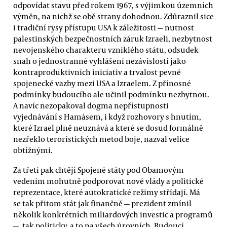
odpovídat stavu před rokem 1967, s výjimkou územních
výměn, na nichž se obě strany dohodnou. Zdůraznil sice
i tradiční rysy přístupu USA k záležitosti — nutnost
palestinských bezpečnostních záruk Izraeli, nezbytnost
nevojenského charakteru vzniklého státu, odsudek
snah o jednostranné vyhlášení nezávislosti jako
kontraproduktivních iniciativ a trvalost pevné
spojenecké vazby mezi USA a Izraelem. Z přínosné
podmínky budoucího ale učinil podmínku nezbytnou.
A navíc nezopakoval dogma nepřístupnosti
vyjednávání s Hamásem, i když rozhovory s hnutím,
které Izrael plně neuznává a které se dosud formálně
nezřeklo teroristických metod boje, nazval velice
obtížnými.
Za třetí pak chtějí Spojené státy pod Obamovým
vedením mohutně podporovat nové vlády a politické
reprezentace, které autokratické režimy střídají. Má
se tak přitom stát jak finančně — prezident zmínil
několik konkrétních miliardových investic a programů
—, tak politicky, a to na všech úrovních. Budoucí