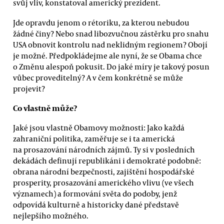
svůj vliv, konstatoval americký prezident.
Jde opravdu jenom o rétoriku, za kterou nebudou
žádné činy? Nebo snad libozvučnou zástěrku pro snahu
USA obnovit kontrolu nad neklidným regionem? Obojí
je možné. Předpokládejme ale nyní, že se Obama chce
o Změnu alespoň pokusit. Do jaké míry je takový posun
vůbec proveditelný? A v čem konkrétně se může
projevit?
Co vlastně může?
Jaké jsou vlastně Obamovy možnosti: Jako každá
zahraniční politika, zaměřuje se i ta americká
na prosazování národních zájmů. Ty si v posledních
dekádách definují republikáni i demokraté podobně:
obrana národní bezpečnosti, zajištění hospodářské
prosperity, prosazování amerického vlivu (ve všech
významech) a formování světa do podoby, jenž
odpovídá kulturně a historicky dané představě
nejlepšího možného.