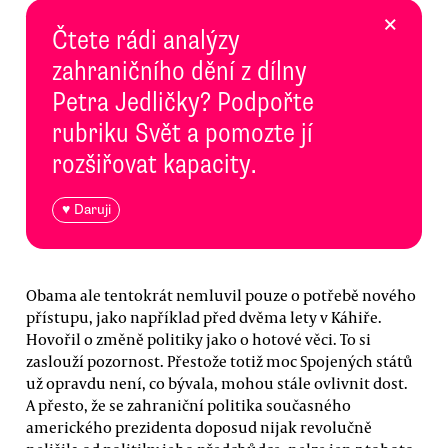
×
Čtete rádi analýzy
zahraničního dění z dílny
Petra Jedličky? Podpořte
rubriku Svět a pomozte jí
rozšiřovat kapacity.
♥ Daruji
Obama ale tentokrát nemluvil pouze o potřebě nového
přístupu, jako například před dvěma lety v Káhiře.
Hovořil o změně politiky jako o hotové věci. To si
zaslouží pozornost. Přestože totiž moc Spojených států
už opravdu není, co bývala, mohou stále ovlivnit dost.
A přesto, že se zahraniční politika současného
amerického prezidenta doposud nijak revolučně