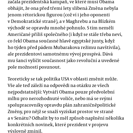
začala prezidentská kampaň, ve které musí Obama
obhájit, že ona před třemi lety slíbená Změna nebyla
jenom rétorickou figurou (což ví i jeho oponenti
v Demokratické straně), a v Maghrebu a na Blízkém
východě se opravdu mnohé pohnulo. S tím neměli
Američané příliš společného (i když se stále třeba neví,
co řekl Obama současné hlavě egyptské junty, když
ho týden před pádem Mubarakova režimu navštívila),
ale prezidentovi samotnému vývoj prospívá. Dává
mu šanci vylíčit současnost jako revoluční a uvedené
pole možností posunout.
Teoreticky se tak politika USA v oblasti změnit může.
Vše ale teď záleží na odpovědi na otázku ze všech
nejpodstatnější: Vytváří Obama pouze předvolební
mlhu pro nerozhodnuté voliče, nebo má se svými
spolupracovníky opravdu plán zahraničněpolitické
Změny, pro nějž se snaží vyzískat prostor ve straně
a v Senátu? Odhalit by to měl způsob naplnění několika
konkrétních novinek, které prezident v projevu
výslovně zmínil.