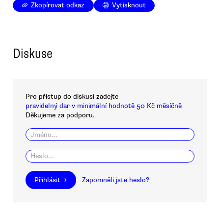
Zkopírovat odkaz
Vytisknout
Diskuse
Pro přístup do diskusí zadejte
pravidelný dar v minimální hodnotě 50 Kč měsíčně
Děkujeme za podporu.
Přihlásit →
Zapomněli jste heslo?