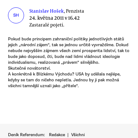
Stanislav Hošek
, Penzista
SH
24. května 2011 v 16.42
Zastaralé pojetí.
Pokud bude principem zahraniční politiky jednotlivých států
jejich „národní zájem“, tak se jednou určitě vyvraždíme. Dokud
nebude nejvyšším zájmem všech zemí prosperita lidství, tak to
bude jako doposud, čti, bude nad lidmi vládnout ideologie
individualismu, realizovaná „právem“ silnějšího.
Skutečné novátorství.
A konkrétně k Blízkému Východu? USA by udělala nejlépe,
kdyby se tam do ničeho nepletla. Jednou by ji pak možná
všichni tamnější uznali jako „přítele“.
Deník Referendum:
Redakce
|
Všichni