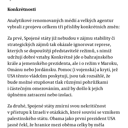
Konkrétnosti
Analytikové renomovaných médií a velkých agentur
vybrali z projevu celkem tři přísliby konkrétních změn:
Za prvé, Spojené státy již nebudou v zájmu stability či
strategických zájmů tak okázale ignorovat represe,
kterých se dopouštějí představitelé režimů, s nimiž
udržují dobré vztahy. Konkrétně jde o bahrajnského
krále a jemenského prezidenta, ale i o režim v Maroku,
Ománu nebo Jordánsku. Pomoc (i vojenská) a krytí, jež
USA těmto vládcům poskytují, jsou tak rozsáhlé, že
bude možné stupňovat tlak různými pohrůžkami
i částečným omezováním, aniž by došlo k jejich
úplnému zatracení nebo izolaci.
Za druhé, Spojené státy zmírní svou nekritičnost
v přístupu k Izraeli v otázkách, které souvisí se vznikem
palestinského státu. Obama jako první prezident USA
jasně řekl, že hranice mezi oběma celky by měla