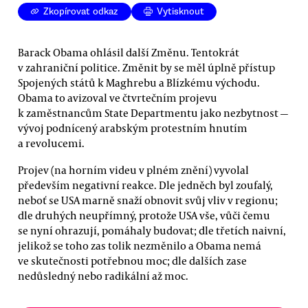
Zkopírovat odkaz
Vytisknout
Barack Obama ohlásil další Změnu. Tentokrát
v zahraniční politice. Změnit by se měl úplně přístup
Spojených států k Maghrebu a Blízkému východu.
Obama to avizoval ve čtvrtečním projevu
k zaměstnancům State Departmentu jako nezbytnost —
vývoj podnícený arabským protestním hnutím
a revolucemi.
Projev (na horním videu v plném znění) vyvolal
především negativní reakce. Dle jedněch byl zoufalý,
neboť se USA marně snaží obnovit svůj vliv v regionu;
dle druhých neupřímný, protože USA vše, vůči čemu
se nyní ohrazují, pomáhaly budovat; dle třetích naivní,
jelikož se toho zas tolik nezměnilo a Obama nemá
ve skutečnosti potřebnou moc; dle dalších zase
nedůsledný nebo radikální až moc.