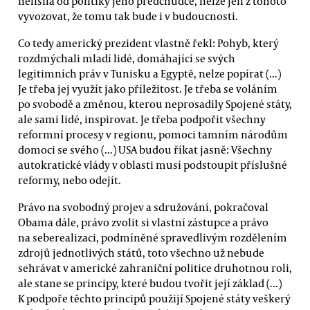
nelišila od politiky jeho předchůdce, nelze jen z tohoto
vyvozovat, že tomu tak bude i v budoucnosti.
Co tedy americký prezident vlastně řekl: Pohyb, který
rozdmýchali mladí lidé, domáhající se svých
legitimních práv v Tunisku a Egyptě, nelze popírat (...)
Je třeba jej využít jako příležitost. Je třeba se voláním
po svobodě a změnou, kterou neprosadily Spojené státy,
ale sami lidé, inspirovat. Je třeba podpořit všechny
reformní procesy v regionu, pomoci tamním národům
domoci se svého (...) USA budou říkat jasně: Všechny
autokratické vlády v oblasti musí podstoupit příslušné
reformy, nebo odejít.
Právo na svobodný projev a sdružování, pokračoval
Obama dále, právo zvolit si vlastní zástupce a právo
na seberealizaci, podmíněné spravedlivým rozdělením
zdrojů jednotlivých států, toto všechno už nebude
sehrávat v americké zahraniční politice druhotnou roli,
ale stane se principy, které budou tvořit její základ (...)
K podpoře těchto principů použijí Spojené státy veškerý