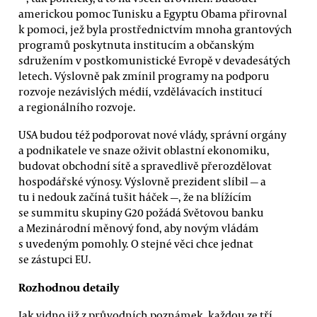
americkou pomoc Tunisku a Egyptu Obama přirovnal
k pomoci, jež byla prostřednictvím mnoha grantových
programů poskytnuta institucím a občanským
sdružením v postkomunistické Evropě v devadesátých
letech. Výslovně pak zmínil programy na podporu
rozvoje nezávislých médií, vzdělávacích institucí
a regionálního rozvoje.
USA budou též podporovat nové vlády, správní orgány
a podnikatele ve snaze oživit oblastní ekonomiku,
budovat obchodní sítě a spravedlivě přerozdělovat
hospodářské výnosy. Výslovně prezident slíbil — a
tu i nedouk začíná tušit háček —, že na blížícím
se summitu skupiny G20 požádá Světovou banku
a Mezinárodní měnový fond, aby novým vládám
s uvedeným pomohly. O stejné věci chce jednat
se zástupci EU.
Rozhodnou detaily
Jak vidno již z průvodních poznámek, každou ze tří