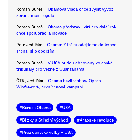
Roman Bureš
Obamova vláda chce zvýšit vývoz
zbraní, mění regule
Roman Bureš
Obama představil vizi pro další rok,
chce spolupráci a inovace
Petr Jedlička
Obama: Z Iráku odejdeme do konce
srpna, slib dodržím
Roman Bureš
V USA budou obnoveny vojenské
tribunály pro vězně z Guantánama
ČTK, Jedlička
Obama bavil v show Oprah
Winfreyové, první v nové kampani
#
Barack Obama
#
USA
#
Blízký a Střední východ
#
Arabské revoluce
#
Prezidentské volby v USA