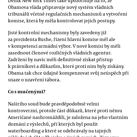
Deník New York Times také upozorňuje na to, že
Obamova vláda připravuje nový systém vládních
tribunálů včetně regulačních mechanismů a vytvoření
komise, která by měla kontrolovat jejich postupy.
Jisté kontrolní mechanismy byly zavedeny již
za prezidenta Bushe, řízení hlavní komise měl ale
v kompetenci armádní výbor. V nové komisi by měli
zasednout členové rozličných vládních agentur.
Zadržení by navíc měli definitivně získat přístup
k právníkovi a důkazům, které proti nim byly získány.
Obama tak chce údajně kompenzovat svůj neúspěch při
snaze o uzavření tábora.
Co s mučenými?
Našírího soud bude pravděpodobně velmi
kontroverzní, protože část důkazů, které proti němu
Američané nashromáždili, je založena na jeho vlastním
doznání z výslechů, při kterých byl použit
waterboarding a které se odehrávaly na tajných