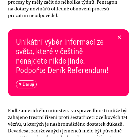
procesy by měly začít do několika týdnů. Pentagon
na dotazy novinářů ohledně obnovení procesů
prozatím neodpověděl.
×
Unikátní výběr informací ze
světa, které v češtině
nenajdete nikde jinde.
Podpořte Deník Referendum!
♥ Daruji
Podle amerického ministerstva spravedlnosti může být
zahájeno trestní řízení proti šestatřiceti z celkových 174
vězňů, u kterých je nashromážděno dostatek důkazů.
Devadesát zadržovaných Jemenců mělo být původně