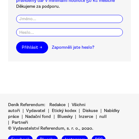
pravidelný dar v minimální hodnotě 50 Kč měsíčně
Děkujeme za podporu.
Přihlásit →
Zapomněli jste heslo?
Deník Referendum:
Redakce
|
Všichni
autoři
|
Vydavatel
|
Etický kodex
|
Diskuse
|
Nabídky
práce
|
Nadační fond
|
Bluesky
|
Inzerce
|
null
|
Partneři
© Vydavatelství Referendum, s. r. o., 2020.