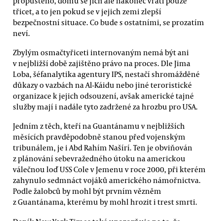
propuštěno, domů se jich ale nakonec vrátí pouze
třicet, a to jen pokud se v jejich zemi zlepší
bezpečnostní situace. Co bude s ostatními, se prozatím
neví.
Zbylým osmačtyřiceti internovaným nemá být ani
v nejbližší době zajištěno právo na proces. Dle Jima
Loba, šéfanalytika agentury IPS, nestačí shromážděné
důkazy o vazbách na Al-Káidu nebo jiné teroristické
organizace k jejich odsouzení, avšak americké tajné
služby mají i nadále tyto zadržené za hrozbu pro USA.
Jedním z těch, kteří na Guantánamu v nejbližších
měsících pravděpodobně stanou před vojenským
tribunálem, je i Abd Rahím Našírí. Ten je obviňován
z plánování sebevražedného útoku na americkou
válečnou loď USS Cole v Jemenu v roce 2000, při kterém
zahynulo sedmnáct vojáků amerického námořnictva.
Podle žalobců by mohl být prvním vězněm
z Guantánama, kterému by mohl hrozit i trest smrti.