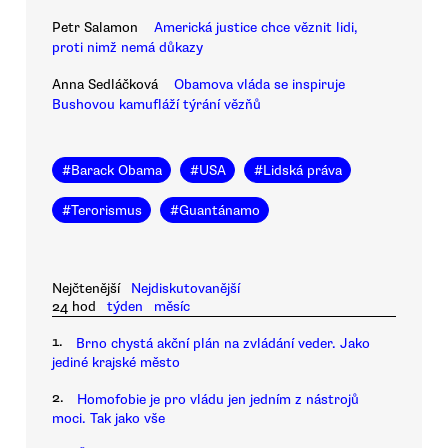
Petr Salamon
Americká justice chce věznit lidi,
proti nimž nemá důkazy
Anna Sedláčková
Obamova vláda se inspiruje
Bushovou kamufláží týrání vězňů
#
Barack Obama
#
USA
#
Lidská práva
#
Terorismus
#
Guantánamo
Nejčtenější
Nejdiskutovanější
24 hod
týden
měsíc
1.
Brno chystá akční plán na zvládání veder. Jako
jediné krajské město
2.
Homofobie je pro vládu jen jedním z nástrojů
moci. Tak jako vše