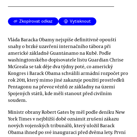
Zkopírovat odkaz
Vytisknout
Vláda Baracka Obamy nejspíše definitivně opouští
snahy o brzké uzavření internačního tábora při
americké základně Guantánamo na Kubě. Podle
washingtonského dopisovatele listu Guardian Chrise
McGreala se tak děje dva týdny poté, co americký
Kongres i Barack Obama schválili armádní rozpočet pro
rok 2011, který mimo jiné zakazuje použití prostředků
Pentagonu na převoz vězňů ze základny na území
Spojených států, kde měli stanout před civilním
soudem.
Ministr obrany Robert Gates by měl podle deníku New
York Times v nejbližší době oznámit zrušení zákazu
nových vojenských tribunálů, který uložil Barack
Obama ihned po své inauguraci před dvěma lety. První