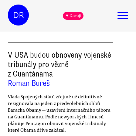
DR
♥ Daruji
V USA budou obnoveny vojenské
tribunály pro vězně
z Guantánama
Roman Bureš
Vláda Spojených států zřejmě už definitivně
rezignovala na jeden z předvolebních slibů
Baracka Obamy — uzavření internačního tábora
na Guantánamu. Podle newyorských Timesů
plánuje Pentagon obnovit vojenské tribunály,
které Obama dříve zakázal.