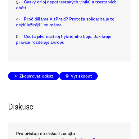
3.
Český orloj nepotrestaných viníků a trestaných
obětí
4.
Proč děláme AltPrajd? Protože solidarita je to
nejdůležitější, co máme
5.
Ceuta jako nástroj hybridního boje. Jak krajní
pravice rozděluje Evropu
Zkopírovat odkaz
Vytisknout
Diskuse
Pro přístup do diskusí zadejte