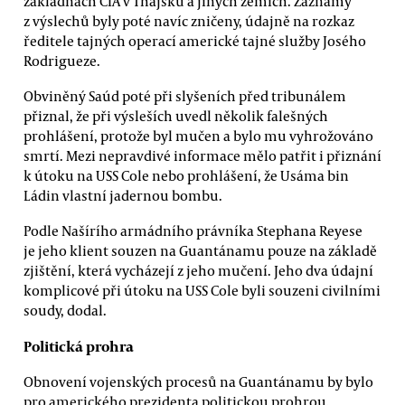
základnách CIA v Thajsku a jiných zemích. Záznamy
z výslechů byly poté navíc zničeny, údajně na rozkaz
ředitele tajných operací americké tajné služby Josého
Rodrigueze.
Obviněný Saúd poté při slyšeních před tribunálem
přiznal, že při výsleších uvedl několik falešných
prohlášení, protože byl mučen a bylo mu vyhrožováno
smrtí. Mezi nepravdivé informace mělo patřit i přiznání
k útoku na USS Cole nebo prohlášení, že Usáma bin
Ládin vlastní jadernou bombu.
Podle Našírího armádního právníka Stephana Reyese
je jeho klient souzen na Guantánamu pouze na základě
zjištění, která vycházejí z jeho mučení. Jeho dva údajní
komplicové při útoku na USS Cole byli souzeni civilními
soudy, dodal.
Politická prohra
Obnovení vojenských procesů na Guantánamu by bylo
pro amerického prezidenta politickou prohrou.