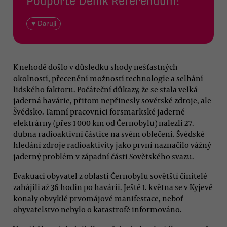
Podpořte Deník Referendum!
♥ Daruji
K nehodě došlo v důsledku shody nešťastných
okolností, přecenění možností technologie a selhání
lidského faktoru. Počáteční důkazy, že se stala velká
jaderná havárie, přitom nepřinesly sovětské zdroje, ale
Švédsko. Tamní pracovníci forsmarkské jaderné
elektrárny (přes 1 000 km od Černobylu) nalezli 27.
dubna radioaktivní částice na svém oblečení. Švédské
hledání zdroje radioaktivity jako první naznačilo vážný
jaderný problém v západní části Sovětského svazu.
Evakuaci obyvatel z oblasti Černobylu sovětští činitelé
zahájili až 36 hodin po havárii. Ještě 1. května se v Kyjevě
konaly obvyklé prvomájové manifestace, neboť
obyvatelstvo nebylo o katastrofě informováno.