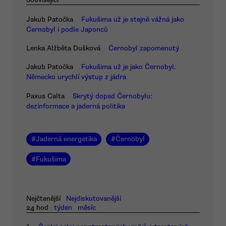
Jakub Patočka
Fukušima už je stejně vážná jako
Černobyl i podle Japonců
Lenka Alžběta Dušková
Černobyl zapomenutý
Jakub Patočka
Fukušima už je jako Černobyl.
Německo urychlí výstup z jádra
Paxus Calta
Skrytý dopad Černobylu:
dezinformace a jaderná politika
#
Jaderná energetika
#
Černobyl
#
Fukušima
Nejčtenější
Nejdiskutovanější
24 hod
týden
měsíc
1.