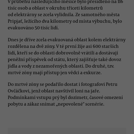
V průběhu následujícího měsíce bylo přesídleno na 116
tisíc osob a oblast v okruhu třiceti kilometrů
od elektrárny se zcela vylidnila. Ze samotného města
Pripjať, ležícího dva kilometry od místa výbuchu, bylo
evakuováno 50 tisíc lidí.
Dnes je dříve zcela evakuovaná oblast kolem elektrárny
rozdělena na dvě zóny. V té první žije asi 600 starších
lidí, kteří se do oblasti dobrovolně vrátili a dostávají
peněžní příspěvek od státu, který zajišťuje také dovoz
jídla a vody z nezamořených oblastí. Do druhé, tzv.
mrtvé zóny mají přístup jen vědci a exkurze.
Do mrtvé zóny se podařilo dostat i fotografovi Petru
Ovčáčkovi, jenž oblast navštívil loni na jaře.
Podmínkami vstupu prý byl dozimetr, časové omezení
pobytu a zákaz snímat „nepovolené" scenérie.