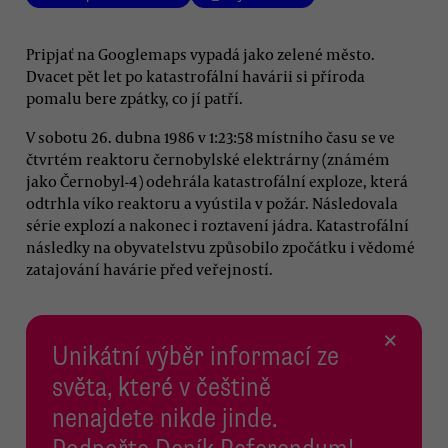
Pripjať na Googlemaps vypadá jako zelené město.
Dvacet pět let po katastrofální havárii si příroda
pomalu bere zpátky, co jí patří.
V sobotu 26. dubna 1986 v 1:23:58 místního času se ve
čtvrtém reaktoru černobylské elektrárny (známém
jako Černobyl-4) odehrála katastrofální exploze, která
odtrhla víko reaktoru a vyústila v požár. Následovala
série explozí a nakonec i roztavení jádra. Katastrofální
následky na obyvatelstvu způsobilo zpočátku i vědomé
zatajování havárie před veřejností.
×
Unikátní výběr informací ze
světa, které v češtině
nenajdete nikde jinde.