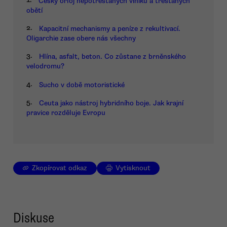
Český orloj nepotrestaných viníků a trestaných
obětí
2.
Kapacitní mechanismy a peníze z rekultivací.
Oligarchie zase obere nás všechny
3.
Hlína, asfalt, beton. Co zůstane z brněnského
velodromu?
4.
Sucho v době motoristické
5.
Ceuta jako nástroj hybridního boje. Jak krajní
pravice rozděluje Evropu
Zkopírovat odkaz
Vytisknout
Diskuse