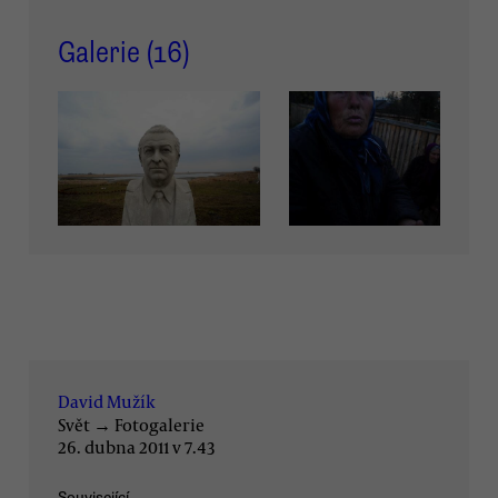
Galerie (
16
)
David Mužík
Svět
→
Fotogalerie
26. dubna 2011 v 7.43
Související