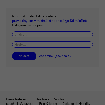
Pro přístup do diskusí zadejte
pravidelný dar v minimální hodnotě 50 Kč měsíčně
Děkujeme za podporu.
Přihlásit →
Zapomněli jste heslo?
Deník Referendum:
Redakce
|
Všichni
autoři
|
Vydavatel
|
Etický kodex
|
Diskuse
|
Nabídky