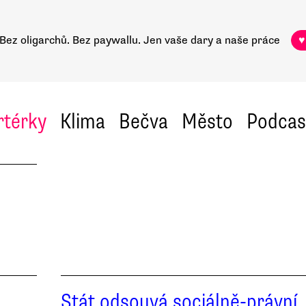
Bez oligarchů. Bez paywallu.
Jen vaše dary a naše práce
♥
rtérky
Klima
Bečva
Město
Podcas
Stát odsouvá sociálně-právní