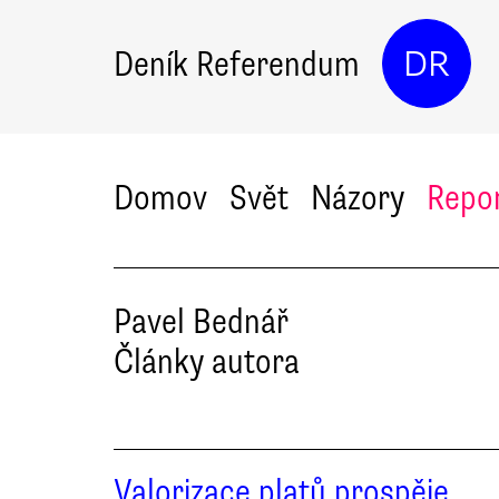
Deník Referendum
DR
Domov
Svět
Názory
Repo
Pavel
Bednář
Články autora
Valorizace platů prospěje