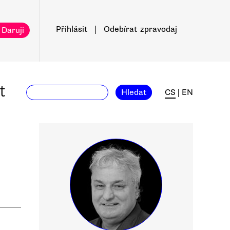
Přihlásit
|
Odebírat
zpravodaj
 Daruji
t
Hledat
CS
|
EN