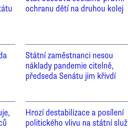
tátu
ochranu dětí na druhou kolej
áda
Státní zaměstnanci nesou
náklady pandemie citelně,
předseda Senátu jim křivdí
je,
Hrozí destabilizace a posílení
ců
politického vlivu na státní slu