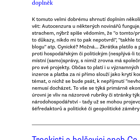
doplněk
K tomuto velmi dobrému shrnutí doplním několik
vět: Autocenzura u některých novinářů funguje
strachem, nýbrž spíše vědomím, že "o tomto/pr
to důkazy, nikdo mi to pak nepotvrdí", "takhle t
blogu" atp. Cynické? Možná... Zkrátka platilo a 
proti hospodářským či politickým (nesplývá-li t
místní (samo)správy, s nimiž zrovna má společ
pro své projekty. Občas to platí i u významnýc
inzerce a platba za ni přímo slouží jako krytí k
témat, o nichž se bude psát, k nepřijmutí "nev
nemusí docházet. To vše se týká primárně ekon
úrovni je vliv na názorové rubriky či stránky týkaj
národohospodářství - tady už se mohou projevov
šéfredaktorů a politické či geopolitické záměry
Trockisti a bolševici aneb Co