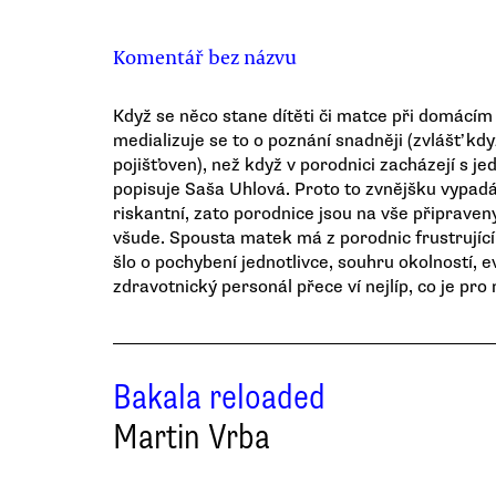
Komentář bez názvu
Když se něco stane dítěti či matce při domácí
medializuje se to o poznání snadněji (zvlášť kdy
pojišťoven), než když v porodnici zacházejí s jed
popisuje Saša Uhlová. Proto to zvnějšku vypad
riskantní, zato porodnice jsou na vše připraveny
všude. Spousta matek má z porodnic frustrující 
šlo o pochybení jednotlivce, souhru okolností, e
zdravotnický personál přece ví nejlíp, co je pro
Bakala reloaded
Martin Vrba