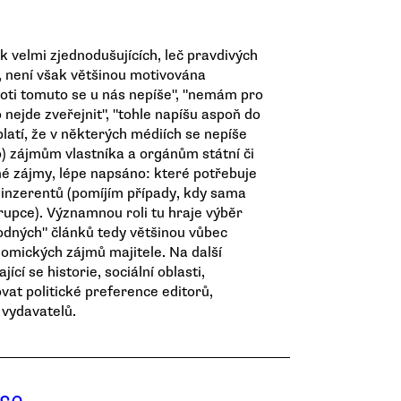
 velmi zjednodušujících, leč pravdivých
, není však většinou motivována
oti tomuto se u nás nepíše", "nemám pro
o nejde zveřejnit", "tohle napíšu aspoň do
platí, že v některých médiích se nepíše
o) zájmům vlastníka a orgánům státní či
né zájmy, lépe napsáno: které potřebuje
h inzerentů (pomíjím případy, kdy sama
orupce). Významnou roli tu hraje výběr
hodných" článků tedy většinou vůbec
omických zájmů majitele. Na další
ící se historie, sociální oblasti,
at politické preference editorů,
 vydavatelů.
 se