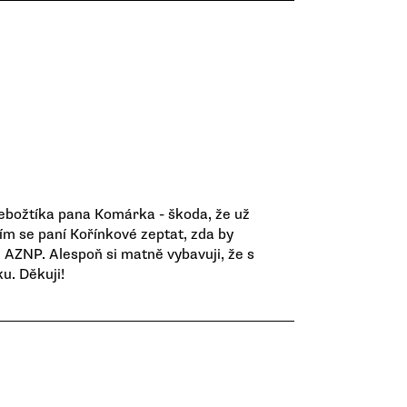
nebožtíka pana Komárka - škoda, že už
ím se paní Kořínkové zeptat, zda by
i AZNP. Alespoň si matně vybavuji, že s
u. Děkuji!
e