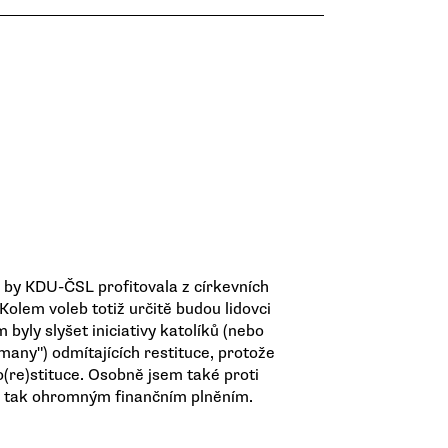
by KDU-ČSL profitovala z církevních
 Kolem voleb totiž určitě budou lidovci
byly slyšet iniciativy katolíků (nebo
ímany") odmítajících restituce, protože
(re)stituce. Osobně jsem také proti
 tak ohromným finančním plněním.