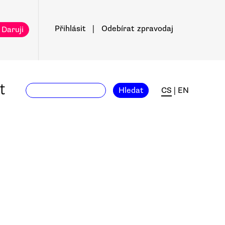
Přihlásit
|
Odebírat
zpravodaj
 Daruji
t
Hledat
CS
|
EN