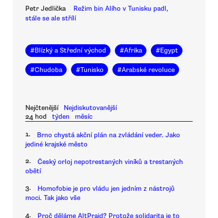
Petr Jedlička
Režim bin Alího v Tunisku padl,
stále se ale střílí
#
Blízký a Střední východ
#
Afrika
#
Egypt
#
Chudoba
#
Tunisko
#
Arabské revoluce
Nejčtenější
Nejdiskutovanější
24 hod
týden
měsíc
1.
Brno chystá akční plán na zvládání veder. Jako
jediné krajské město
2.
Český orloj nepotrestaných viníků a trestaných
obětí
3.
Homofobie je pro vládu jen jedním z nástrojů
moci. Tak jako vše
4.
Proč děláme AltPrajd? Protože solidarita je to