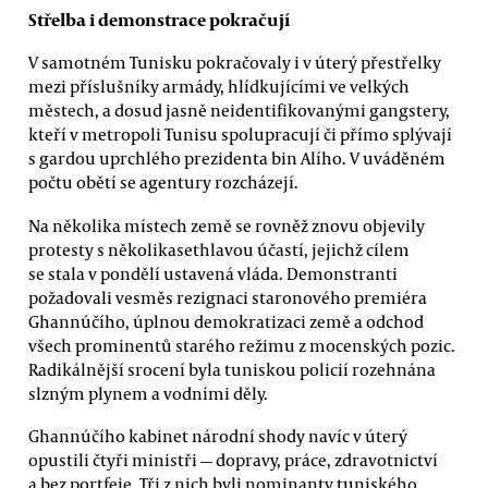
Střelba i demonstrace pokračují
V samotném Tunisku pokračovaly i v úterý přestřelky
mezi příslušníky armády, hlídkujícími ve velkých
městech, a dosud jasně neidentifikovanými gangstery,
kteří v metropoli Tunisu spolupracují či přímo splývají
s gardou uprchlého prezidenta bin Alího. V uváděném
počtu obětí se agentury rozcházejí.
Na několika místech země se rovněž znovu objevily
protesty s několikasethlavou účastí, jejichž cílem
se stala v pondělí ustavená vláda. Demonstranti
požadovali vesměs rezignaci staronového premiéra
Ghannúčího, úplnou demokratizaci země a odchod
všech prominentů starého režimu z mocenských pozic.
Radikálnější srocení byla tuniskou policií rozehnána
slzným plynem a vodními děly.
Ghannúčího kabinet národní shody navíc v úterý
opustili čtyři ministři — dopravy, práce, zdravotnictví
a bez portfeje. Tři z nich byli nominanty tuniského