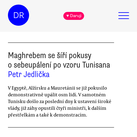
DR
♥ Daruji
Maghrebem se šíří pokusy
o sebeupálení po vzoru Tunisana
Petr Jedlička
V Egyptě, Alžírsku a Mauretánii se již pokusilo
demonstrativně upálit osm lidí. V samotném
Tunisku došlo za poslední dny k ustavení široké
vlády, již záhy opustili čtyři ministři, k dalším
přestřelkám a také k demonstracím.