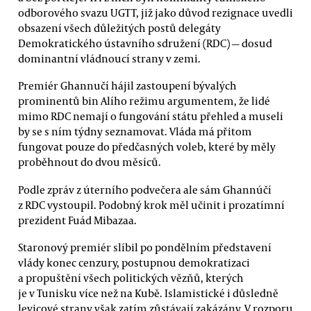
odborového svazu UGTT, již jako důvod rezignace uvedli
obsazení všech důležitých postů delegáty
Demokratického ústavního sdružení (RDC) — dosud
dominantní vládnoucí strany v zemi.
Premiér Ghannučí hájil zastoupení bývalých
prominentů bin Alího režimu argumentem, že lidé
mimo RDC nemají o fungování státu přehled a museli
by se s ním týdny seznamovat. Vláda má přitom
fungovat pouze do předčasných voleb, které by měly
proběhnout do dvou měsíců.
Podle zpráv z úterního podvečera ale sám Ghannúčí
z RDC vystoupil. Podobný krok měl učinit i prozatímní
prezident Fuád Mibazaa.
Staronový premiér slíbil po pondělním představení
vlády konec cenzury, postupnou demokratizaci
a propuštění všech politických vězňů, kterých
je v Tunisku více než na Kubě. Islamistické i důsledně
levicové strany však zatím zůstávají zakázány. V rozporu