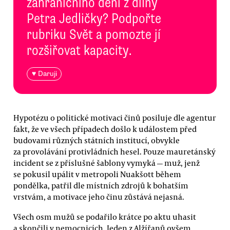
zahraničního dění z dílny
Petra Jedličky? Podpořte
rubriku Svět a pomozte jí
rozšiřovat kapacity.
♥ Daruji
Hypotézu o politické motivaci činů posiluje dle agentur
fakt, že ve všech případech došlo k událostem před
budovami různých státních institucí, obvykle
za provolávání protivládních hesel. Pouze mauretánský
incident se z příslušné šablony vymyká — muž, jenž
se pokusil upálit v metropoli Nuakšott během
pondělka, patřil dle místních zdrojů k bohatším
vrstvám, a motivace jeho činu zůstává nejasná.
Všech osm mužů se podařilo krátce po aktu uhasit
a skončili v nemocnicích. Jeden z Alžířanů ovšem