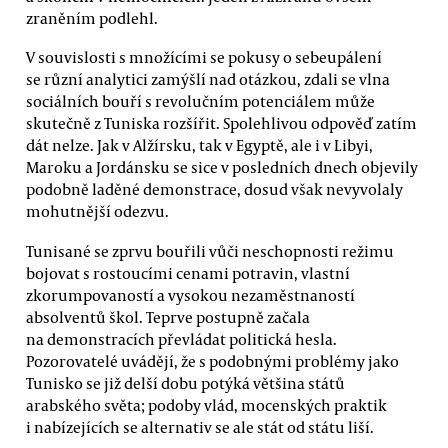
zraněním podlehl.
V souvislosti s množícími se pokusy o sebeupálení
se různí analytici zamýšlí nad otázkou, zdali se vlna
sociálních bouří s revolučním potenciálem může
skutečně z Tuniska rozšířit. Spolehlivou odpověď zatím
dát nelze. Jak v Alžírsku, tak v Egyptě, ale i v Libyi,
Maroku a Jordánsku se sice v posledních dnech objevily
podobně laděné demonstrace, dosud však nevyvolaly
mohutnější odezvu.
Tunisané se zprvu bouřili vůči neschopnosti režimu
bojovat s rostoucími cenami potravin, vlastní
zkorumpovaností a vysokou nezaměstnaností
absolventů škol. Teprve postupně začala
na demonstracích převládat politická hesla.
Pozorovatelé uvádějí, že s podobnými problémy jako
Tunisko se již delší dobu potýká většina států
arabského světa; podoby vlád, mocenských praktik
i nabízejících se alternativ se ale stát od státu liší.