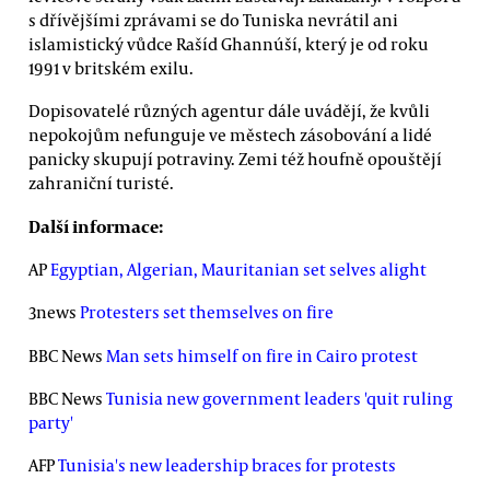
s dřívějšími zprávami se do Tuniska nevrátil ani
islamistický vůdce Rašíd Ghannúší, který je od roku
1991 v britském exilu.
Dopisovatelé různých agentur dále uvádějí, že kvůli
nepokojům nefunguje ve městech zásobování a lidé
panicky skupují potraviny. Zemi též houfně opouštějí
zahraniční turisté.
Další informace:
AP
Egyptian, Algerian, Mauritanian set selves alight
3news
Protesters set themselves on fire
BBC News
Man sets himself on fire in Cairo protest
BBC News
Tunisia new government leaders 'quit ruling
party'
AFP
Tunisia's new leadership braces for protests