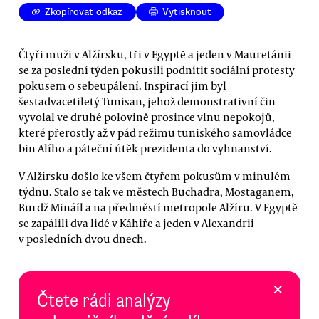
Zkopírovat odkaz
Vytisknout
Čtyři muži v Alžírsku, tři v Egyptě a jeden v Mauretánii
se za poslední týden pokusili podnítit sociální protesty
pokusem o sebeupálení. Inspirací jim byl
šestadvacetiletý Tunisan, jehož demonstrativní čin
vyvolal ve druhé polovině prosince vlnu nepokojů,
které přerostly až v pád režimu tuniského samovládce
bin Alího a páteční útěk prezidenta do vyhnanství.
V Alžírsku došlo ke všem čtyřem pokusům v minulém
týdnu. Stalo se tak ve městech Buchadra, Mostaganem,
Burdž Mináíl a na předměstí metropole Alžíru. V Egyptě
se zapálili dva lidé v Káhiře a jeden v Alexandrii
v posledních dvou dnech.
×
Čtete rádi analýzy